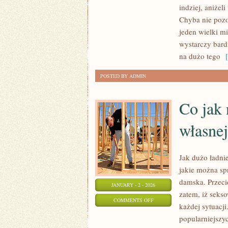
NADRUKI
indziej, aniżel
NA
Chyba nie pozos
KOSZULKACH
jeden wielki m
W
wystarczy bard
ŁODZI
na dużo tego
[ 
WYKONUJE
POSTED BY ADMIN
DOSKONAŁA
FIRMA
Co jak 
własne
Jak dużo ładni
jakie można sp
damska. Przeci
JANUARY - 2 - 2026
zatem, iż sekso
ON
COMMENTS OFF
każdej sytuacji
CO
popularniejszyc
JAK