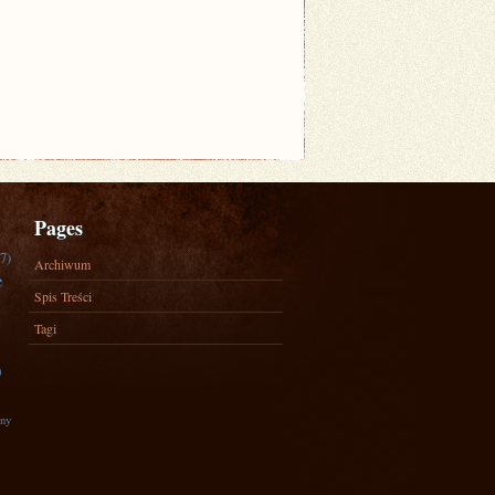
Pages
7)
Archiwum
e
Spis Treści
Tagi
)
zny