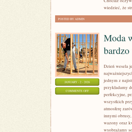
Chociaż oczyw
O
wiedzieć, że st
WŁASNY
STYL?
POSTED BY ADMIN
Moda w
bardzo
Dzień wesela j
najważniejszych
jednym z najis
JANUARY - 2 - 2026
przykładamy d
ON
COMMENTS OFF
perfekcyjne, 
MODA
wszystkich prz
W
atmosferę zaró
OBECNYCH
innymi obrusy,
CZASACH,
wazony oraz kwi
JEST
wyobrażamy sob