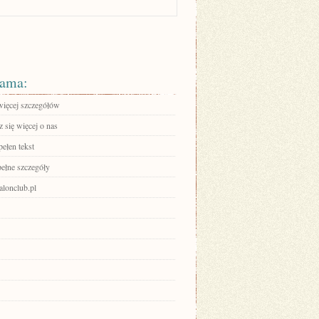
ama:
więcej szczegółów
 się więcej o nas
ełen tekst
pełne szczegóły
valonclub.pl