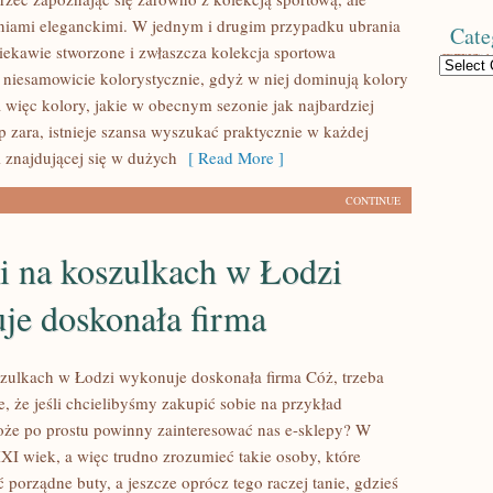
niami eleganckimi. W jednym i drugim przypadku ubrania
Cate
iekawie stworzone i zwłaszcza kolekcja sportowa
Categories
ę niesamowicie kolorystycznie, gdyż w niej dominują kolory
a więc kolory, jakie w obecnym sezonie jak najbardziej
p zara, istnieje szansa wyszukać praktycznie w każdej
i znajdującej się w dużych
[ Read More ]
CONTINUE
i na koszulkach w Łodzi
je doskonała firma
zulkach w Łodzi wykonuje doskonała firma Cóż, trzeba
, że jeśli chcielibyśmy zakupić sobie na przykład
oże po prostu powinny zainteresować nas e-sklepy? W
 wiek, a więc trudno zrozumieć takie osoby, które
 porządne buty, a jeszcze oprócz tego raczej tanie, gdzieś