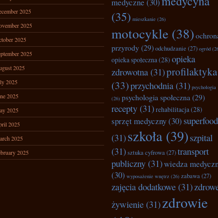
medycyna
medyczne
(30)
ecember 2025
(35)
mieszkanie
(26)
ovember 2025
motocykle
(38)
ochron
tober 2025
przyrody
(29)
odchudzanie
(27)
ogród
(2
ptember 2025
opieka
opieka społeczna
(28)
ugust 2025
profilaktyka
zdrowotna
(31)
ly 2025
(33)
przychodnia
(31)
psychologia
ne 2025
psychologia społeczna
(29)
(26)
recepty
(31)
rehabilitacja
(28)
ay 2025
superfood
sprzęt medyczny
(30)
ril 2025
szkoła
(39)
(31)
szpital
arch 2025
(31)
transport
bruary 2025
sztuka cyfrowa
(27)
publiczny
(31)
wiedza medycz
(30)
zabawa
(27)
wyposażenie wnętrz
(26)
zajęcia dodatkowe
(31)
zdrow
zdrowie
żywienie
(31)