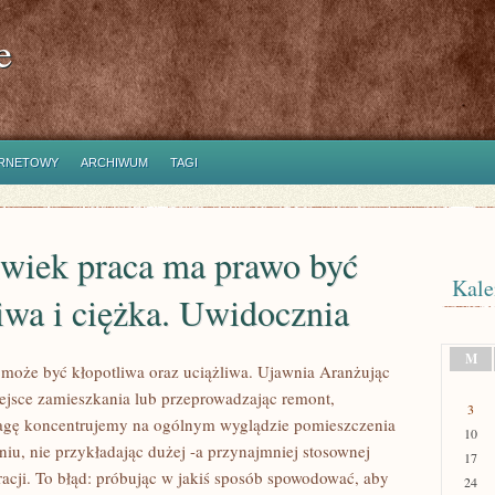
e
ERNETOWY
ARCHIWUM
TAGI
lwiek praca ma prawo być
Kale
iwa i ciężka. Uwidocznia
M
 może być kłopotliwa oraz uciążliwa. Ujawnia Aranżując
ejsce zamieszkania lub przeprowadzając remont,
3
agę koncentrujemy na ogólnym wyglądzie pomieszczenia
10
iu, nie przykładając dużej -a przynajmniej stosownej
17
acji. To błąd: próbując w jakiś sposób spowodować, aby
24