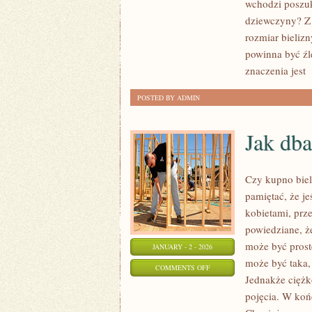
wchodzi poszuk
NAJBARDZIEJ
dziewczyny? Z 
WARTO
rozmiar bielizn
ZAKUPIĆ
powinna być źl
WŁASNEJ
znaczenia jest
[
DZIEWCZYNIE?
POSTED BY ADMIN
Jak dba
Czy kupno biel
pamiętać, że j
kobietami, prz
powiedziane, ż
może być prost
JANUARY - 2 - 2026
może być taka, 
ON
COMMENTS OFF
Jednakże ciężk
JAK
pojęcia. W koń
DBAĆ