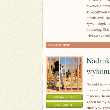
SKLEP
również z ubra
ZARA,
są wyjątkowo c
OFERUJE
przedstawia si
ODZIEŻ
żywe i ciepłe, 
NAJWYŻSZEJ
dominują. Skle
JAKOŚCI
większej galeri
POSTED BY ADMIN
Nadruk
wykonu
Nadruki na kos
mieć na uwadze
martensy, to m
JANUARY - 2 - 2026
końcu mamy XXI
ON
COMMENTS OFF
chciałyby kupić