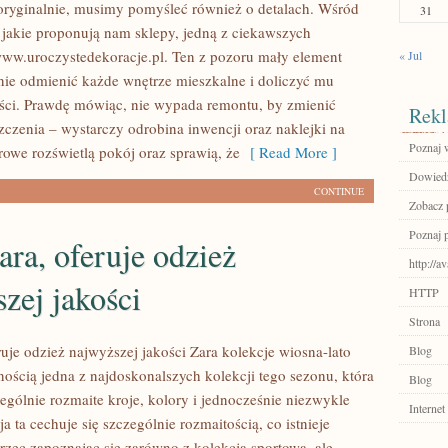
ryginalnie, musimy pomyśleć również o detalach. Wśród
31
, jakie proponują nam sklepy, jedną z ciekawszych
www.uroczystedekoracje.pl. Ten z pozoru mały element
« Jul
nie odmienić każde wnętrze mieszkalne i doliczyć mu
ści. Prawdę mówiąc, nie wypada remontu, by zmienić
Rekl
czenia – wystarczy odrobina inwencji oraz naklejki na
Poznaj 
rowe rozświetlą pokój oraz sprawią, że
[ Read More ]
Dowiedz
CONTINUE
Zobacz p
Poznaj 
ara, oferuje odzież
http://a
zej jakości
HTTP
Strona
ruje odzież najwyższej jakości Zara kolekcje wiosna-lato
Blog
nością jedna z najdoskonalszych kolekcji tego sezonu, która
Blog
ególnie rozmaite kroje, kolory i jednocześnie niezwykle
Internet
 ta cechuje się szczególnie rozmaitością, co istnieje
rzec zapoznając się zarówno z kolekcją sportową, ale