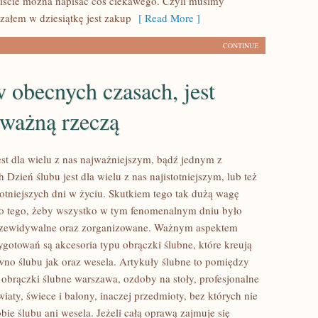
iście można napisać coś ciekawego. Czyli musimy
rzałem w dziesiątkę jest zakup
[ Read More ]
CONTINUE
 obecnych czasach, jest
 ważną rzeczą
est dla wielu z nas najważniejszym, bądź jednym z
 Dzień ślubu jest dla wielu z nas najistotniejszym, lub też
totniejszych dni w życiu. Skutkiem tego tak dużą wagę
o tego, żeby wszystko w tym fenomenalnym dniu było
przewidywalne oraz zorganizowane. Ważnym aspektem
ygotowań są akcesoria typu obrączki ślubne, które kreują
wno ślubu jak oraz wesela. Artykuły ślubne to pomiędzy
 obrączki ślubne warszawa, ozdoby na stoły, profesjonalne
aty, świece i balony, inaczej przedmioty, bez których nie
ie ślubu ani wesela. Jeżeli całą oprawą zajmuje się