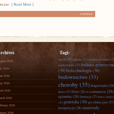
ówczas
[ Read More ]
CONTINUE
rchives
Tagi:
antyki
(27)
apteka
(27)
aranżacja wnętrz
(2
ugust 2026
badania genetyczn
asertywność
(27)
ly 2026
(30)
biotechnologia
(30)
budownictwo
(33)
ne 2026
choroby
(35)
ay 2026
diagnostyka
(28
ril 2026
e-commerce
(29)
Dom
(28)
dieta
(27)
egzaminy
(28)
farmacja
(27)
fitness medyc
arch 2026
genetyka
(30)
gry edukacyjne
(27)
(26)
bruary 2026
materiały
korepetycje
(28)
nuary 2026