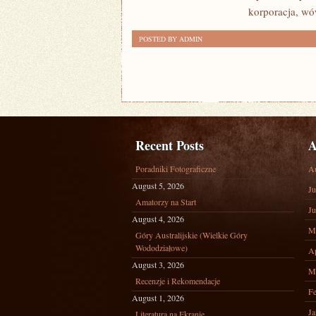
BARDZO
korporacja, w
WAŻNĄ
POSTED BY ADMIN
RZECZĄ
Recent Posts
A
Poradniki Fotograficzne
A
August 5, 2026
Ju
Amatorzy na Start
Ju
August 4, 2026
M
Góry Australijskie (Wielkie Góry
Wododziałowe)
Ap
August 3, 2026
M
Recenzje i Rekomendacje
Fe
August 1, 2026
Ja
Literatura na Ekranie