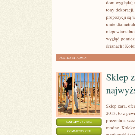
dom wyglądał o
PRACA
tony dekoracji
MA
propozycji są 
PRAWO
umie diametral
BYĆ
niepowtarzalno
KŁOPOTLIWA
wygląd pomiesz
I
ścianach! Kolo
CIĘŻKA.
POSTED BY ADMIN
UWIDOCZNIA
Sklep z
najwyżs
Sklep zara, ofe
2013, to z pew
prezentuje szcz
JANUARY - 2 - 2026
modne. Kolekcja
ON
COMMENTS OFF
możliwość dost