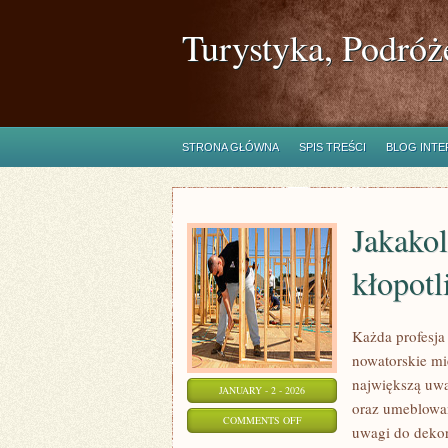
Turystyka, Podróż
STRONA GŁÓWNA
SPIS TREŚCI
BLOG INT
Jakako
kłopotl
Każda profesja
nowatorskie mi
największą uw
JANUARY - 2 - 2026
oraz umeblowan
ON
COMMENTS OFF
uwagi do dekor
JAKAKOLWIEK