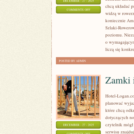
DECEMBER - 27 - 2025
chcą układać pr
ON
COMMENTS OFF
widzą w rowerz
DIY
koniecznie Ama
–
Szlaki-Rowerow
NAPRAWA
poziomu. Nieza
I
o wymagającym 
KONSERWACJA
liczą się konkre
ROWERU
POSTED BY ADMIN
Zamki i
Hotel-Logan.co
planować wyjaz
które chcą odk
dotyczących no
czytelnik mógł
DECEMBER - 27 - 2025
serwisu znajdu
ON
COMMENTS OFF