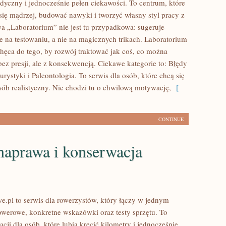
dyczny i jednocześnie pełen ciekawości. To centrum, które
ię mądrzej, budować nawyki i tworzyć własny styl pracy z
a „Laboratorium” nie jest tu przypadkowa: sugeruje
e na testowaniu, a nie na magicznych trikach. Laboratorium
hęca do tego, by rozwój traktować jak coś, co można
ez presji, ale z konsekwencją. Ciekawe kategorie to: Błędy
rystyki i Paleontologia. To serwis dla osób, które chcą się
sób realistyczny. Nie chodzi tu o chwilową motywację,
[
CONTINUE
naprawa i konserwacja
e.pl to serwis dla rowerzystów, który łączy w jednym
rowerowe, konkretne wskazówki oraz testy sprzętu. To
cji dla osób, które lubią kręcić kilometry i jednocześnie