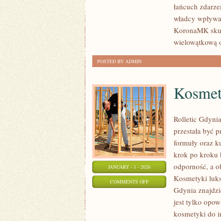
łańcuch zdarzeń
W
władcy wpływa 
OKRESIE
KoronaMK skupi
ROZBIORÓW
wielowątkową 
POSTED BY ADMIN
Kosmety
Rolletic Gdynia
przestała być p
formuły oraz k
krok po kroku 
odporność, a ob
JANUARY - 1 - 2026
Kosmetyki luks
ON
COMMENTS OFF
Gdynia znajdzie
KOSMETYKI
jest tylko opow
NATURALNE
kosmetyki do i
I