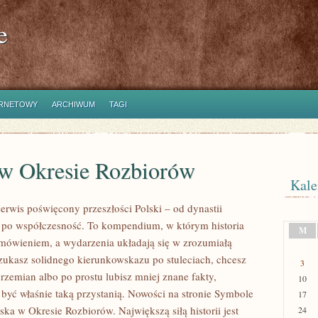
e
ERNETOWY
ARCHIWUM
TAGI
 w Okresie Rozbiorów
Kale
rwis poświęcony przeszłości Polski – od dynastii
ż po współczesność. To kompendium, w którym historia
M
omówieniem, a wydarzenia układają się w zrozumiałą
 szukasz solidnego kierunkowskazu po stuleciach, chcesz
3
rzemian albo po prostu lubisz mniej znane fakty,
10
ć właśnie taką przystanią. Nowości na stronie Symbole
17
ka w Okresie Rozbiorów. Największą siłą historii jest
24