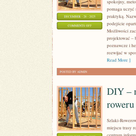
spokojny, meto
pomaga uczyć s
praktyką. Nazw
DECEMBER - 28 - 2025
podejście opart
ON
COMMENTS OFF
Możliwości zac
STAROŻYTNE
projektować – b
CYWILIZACJE
poznawcze i heu
rozwijać w spo
Read More ]
POSTED BY ADMIN
DIY – 
roweru
Szlaki-Rowerow
miejscu trasy 
centrum informa