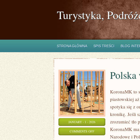
Turystyka, Podróż
STRONA GŁÓWNA
SPIS TREŚCI
BLOG INT
Polska
KoronaMK to se
piastowskiej a
spotyka się z 
kronikę. Jeśli
zrozumieć tło p
JANUARY - 1 - 2026
KoronaMK ma by
ON
COMMENTS OFF
Narodowe i Pols
POLSKA