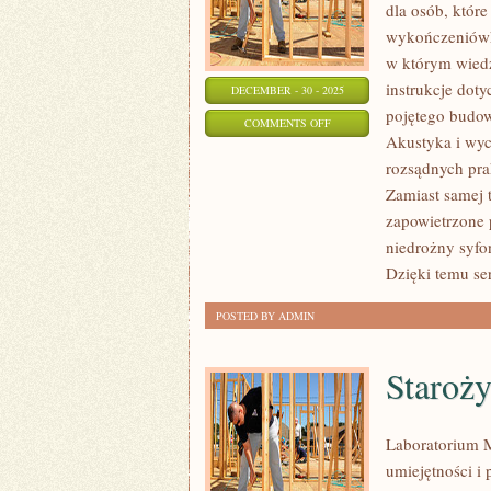
dla osób, któr
wykończeniówk
w którym wiedz
instrukcje dot
DECEMBER - 30 - 2025
pojętego budo
ON
COMMENTS OFF
Akustyka i wyc
NAWIERZCHNIE
rozsądnych pra
I
Zamiast samej t
PODJAZDY
zapowietrzone p
niedrożny syfo
Dzięki temu ser
POSTED BY ADMIN
Staroży
Laboratorium M
umiejętności i