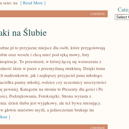
a sens: na
[ Read More ]
Cate
CONTINUE
Categories
ki na Ślubie
ubne.pl to przyjazne miejsce dla osób, które przygotowują
ubin oraz wesele i chcą mieć pod ręką mowy, listy
inspiracje. To przestrzeń, w której łączą się wzruszenia z
ralność idzie w parze z przemyślaną strukturą. Dzięki temu
li małżonkowie, jak i najlepszy przyjaciel pana młodego,
jaciółka panny młodej, rodzice czy uczestnicy uroczystości
 pewniej. Kategorie na stronie to Prezenty dla gości i Po
ości, Podziękowania, Fotoksiążki. Strona wyrasta z
nia: dzień ślubu jest wyjątkowy, ale też bywa stresujący.
w głowie mnóstwo myśli, a jednocześnie brakuje im
ore ]
CONTINUE