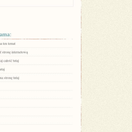
ama:
a ten temat
 stronę internetową
aj całość tutaj
utaj
na stronę tutaj