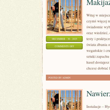
Makijaż
Witaj w miejsc
czymś więcej ni
świadomie wyb
oraz wiedzieć, 
testy i prakty
DECEMBER - 30 - 2025
świata dbania 
ON
COMMENTS OFF
wegańskie i cru
MAKIJAŻ
sztuki zapachu
NA
haseł dostajesz
CO
chcesz dobrać 
DZIEŃ
POSTED BY ADMIN
Nawier
Instalacje – H