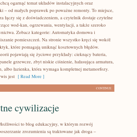
e chcą ogarnąć temat układów instalacyjnych oraz
i – od małych poprawek po poważne remonty. To miejsce,
a łączy się z doświadczeniem, a czytelnik dostaje czytelne
yczące wod-kan, ogrzewania, wentylacji, a także szeroko
wnictwa. Zobacz kategorie: Automatyka domowa i
iszanie pomieszczeń. Na stronie wszystko kręci się wokół
ktyk, które pomagają uniknąć kosztownych błędów.
eorii pojawiają się życiowe przykłady: cieknący bateria,
anele grzewcze, zbyt niskie ciśnienie, hałasująca armatura,
n, albo łazienka, która wymaga kompletnej metamorfozy.
wis jest
[ Read More ]
CONTINUE
tne cywilizacje
ożliwości to blog edukacyjny, w którym rozwój
 poszerzanie zrozumienia są traktowane jak droga –