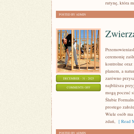
rutynę, która m
ORGANICZNE
POSTED BY ADMIN
Zwierza
Przemowieniasl
ceremonię zaśl
kontrolne oraz 
planem, a natu
zarówno przysz
DECEMBER - 31 - 2025
najbliższa przy
ON
COMMENTS OFF
mogą poczuć się
ZWIERZAKI
Ślubie Formaln
NA
prostego założe
ŚLUBIE
Wiele osób ma 
zdań,
[ Read M
POSTED BY ADMIN