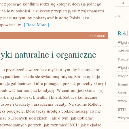
31
: z jednego konfliktu rodzi się kolejny, decyzja jednego
na losy pokoleń, a sukcesy przeplatają się z załamaniami.
« Jul
a się na tym, by pokazywać historię Polski jako
opowieść, w
[ Read More ]
Rekl
CONTINUE
Więcej n
ki naturalne i organiczne
Odwiedź
Przeczyt
Więcej t
 to przestrzeń stworzone z myślą o tym, by beauty care
rzypadkiem, a stała się świadomą rutyną. Strona opisuje
Przejdź 
uracje gabinetowe, które pomagają poznać potrzeby skóry i
Internet
budować harmonijną kondycję. W centrum jest skóra – jej
Serwis
ok niej człowiek: klientka i klient. Zobacz koniecznie
WWW
usowe i Gadżety i urządzenia beauty. Na stronie Rolletic
HTTP
sz podejście, które łączy urodę z codziennością. To nie
ieść o „ładnych słoiczkach”, ale o tym, jak dobierać
Witryna
ndywidualnych potrzeb, jak rozumieć INCI i jak układać