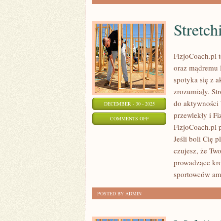
Stretch
FizjoCoach.pl 
oraz mądremu l
spotyka się z a
zrozumiały. St
do aktywności 
DECEMBER - 30 - 2025
przewlekły i F
ON
COMMENTS OFF
FizjoCoach.pl p
STRETCHING
Jeśli boli Cię p
I
czujesz, że Two
MOBILNOŚĆ
prowadzące kro
sportowców am
POSTED BY ADMIN