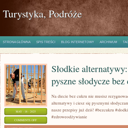
Turystyka, Podróże
STRONA GŁÓWNA
SPIS TREŚCI
BLOG INTERNETOWY
ARCHIWUM
TA
Słodkie alternatywy:
pyszne słodycze bez
Na diecie bez cukru nie musisz rezygnowa
alternatywy i ciesz się pysznymi słodycz
nasze przepisy już dziś! #bezcukru #słodk
MAY - 18 - 2025
#zdroweodżywianie
ON
COMMENTS OFF
SŁODKIE