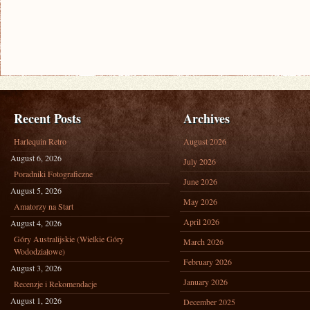
Recent Posts
Archives
Harlequin Retro
August 2026
August 6, 2026
July 2026
Poradniki Fotograficzne
June 2026
August 5, 2026
May 2026
Amatorzy na Start
April 2026
August 4, 2026
Góry Australijskie (Wielkie Góry
March 2026
Wododziałowe)
February 2026
August 3, 2026
January 2026
Recenzje i Rekomendacje
August 1, 2026
December 2025