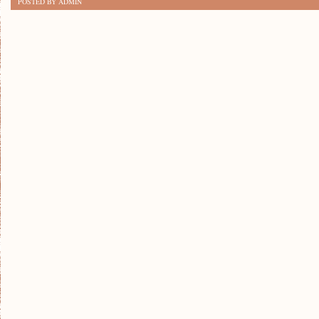
POSTED BY ADMIN
ALTERNATYWY:
PRZEPISY
NA
PYSZNE
SŁODYCZE
BEZ
CUKRU