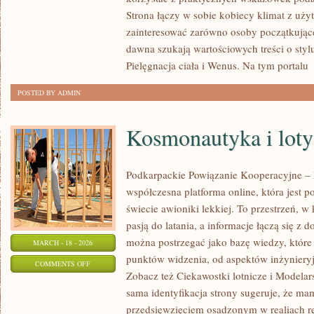
DEPILACJA
Strona łączy w sobie kobiecy klimat z uży
I
zainteresować zarówno osoby początkujące,
EPILACJA
dawna szukają wartościowych treści o stylu
Pielęgnacja ciała i Wenus. Na tym portalu
[
POSTED BY ADMIN
Kosmonautyka i loty
Podkarpackie Powiązanie Kooperacyjne – L
współczesna platforma online, która jest 
świecie awioniki lekkiej. To przestrzeń, w
pasją do latania, a informacje łączą się z 
można postrzegać jako bazę wiedzy, które 
MARCH - 18 - 2026
punktów widzenia, od aspektów inżynieryj
ON
COMMENTS OFF
Zobacz też Ciekawostki lotnicze i Modelars
KOSMONAUTYKA
sama identyfikacja strony sugeruje, że ma
I
przedsięwzięciem osadzonym w realiach re