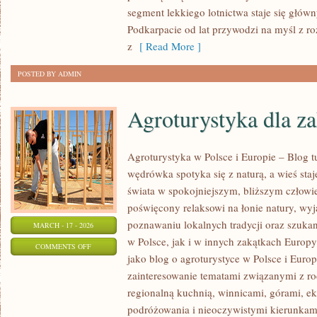
LOTY
segment lekkiego lotnictwa staje się głó
SUBORBITALNE
Podkarpacie od lat przywodzi na myśl z r
z
[ Read More ]
POSTED BY ADMIN
Agroturystyka dla z
Agroturystyka w Polsce i Europie – Blog t
wędrówka spotyka się z naturą, a wieś staj
świata w spokojniejszym, bliższym człowi
poświęcony relaksowi na łonie natury, wy
poznawaniu lokalnych tradycji oraz szuk
MARCH - 17 - 2026
w Polsce, jak i w innych zakątkach Europy
ON
COMMENTS OFF
jako blog o agroturystyce w Polsce i Europ
AGROTURYSTYKA
zainteresowanie tematami związanymi z 
DLA
regionalną kuchnią, winnicami, górami, e
ZAKOCHANYCH
podróżowania i nieoczywistymi kierunkam