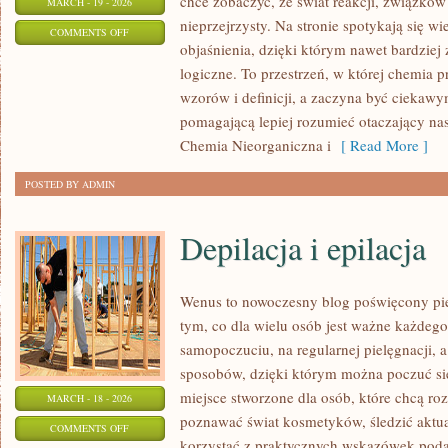
chce zobaczyć, że świat reakcji, związków
MARCH - 19 - 2026
nieprzejrzysty. Na stronie spotykają się w
ON
COMMENTS OFF
objaśnienia, dzięki którym nawet bardziej 
HISTORIA
logiczne. To przestrzeń, w której chemia 
CHEMII
wzorów i definicji, a zaczyna być ciekaw
pomagającą lepiej rozumieć otaczający nas 
Chemia Nieorganiczna i
[ Read More ]
POSTED BY ADMIN
Depilacja i epilacja
Wenus to nowoczesny blog poświęcony piel
tym, co dla wielu osób jest ważne każdeg
samopoczuciu, na regularnej pielęgnacji, 
sposobów, dzięki którym można poczuć się 
miejsce stworzone dla osób, które chcą roz
MARCH - 18 - 2026
poznawać świat kosmetyków, śledzić aktual
ON
COMMENTS OFF
korzystać z praktycznych wskazówek pod