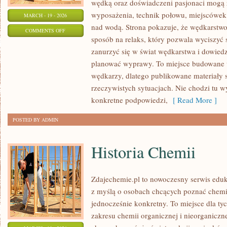
wędką oraz doświadczeni pasjonaci mogą 
wyposażenia, technik połowu, miejscówek
MARCH - 19 - 2026
nad wodą. Strona pokazuje, że wędkarstwo 
ON
COMMENTS OFF
sposób na relaks, który pozwala wyciszyć 
WĘDKARSTWO
zanurzyć się w świat wędkarstwa i dowiedzi
EKSTREMALNE
planować wyprawy. To miejsce budowane 
wędkarzy, dlatego publikowane materiały 
rzeczywistych sytuacjach. Nie chodzi tu wy
konkretne podpowiedzi,
[ Read More ]
POSTED BY ADMIN
Historia Chemii
Zdajechemie.pl to nowoczesny serwis eduk
z myślą o osobach chcących poznać chemi
jednocześnie konkretny. To miejsce dla tyc
zakresu chemii organicznej i nieorganiczne