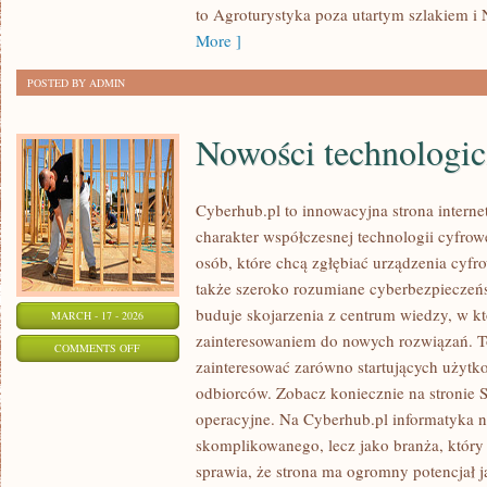
to Agroturystyka poza utartym szlakiem i 
More ]
POSTED BY ADMIN
Nowości technologi
Cyberhub.pl to innowacyjna strona interne
charakter współczesnej technologii cyfrow
osób, które chcą zgłębiać urządzenia cyfr
także szeroko rozumiane cyberbezpieczeń
buduje skojarzenia z centrum wiedzy, w kt
MARCH - 17 - 2026
zainteresowaniem do nowych rozwiązań. To
ON
COMMENTS OFF
zainteresować zarówno startujących użytk
NOWOŚCI
odbiorców. Zobacz koniecznie na stronie 
TECHNOLOGICZNE
operacyjne. Na Cyberhub.pl informatyka ni
skomplikowanego, lecz jako branża, który
sprawia, że strona ma ogromny potencjał 