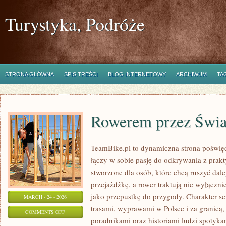
Turystyka, Podróże
STRONA GŁÓWNA
SPIS TREŚCI
BLOG INTERNETOWY
ARCHIWUM
TA
Rowerem przez Świa
TeamBike.pl to dynamiczna strona poświę
łączy w sobie pasję do odkrywania z prak
stworzone dla osób, które chcą ruszyć dale
przejażdżkę, a rower traktują nie wyłączni
jako przepustkę do przygody. Charakter s
MARCH - 24 - 2026
trasami, wyprawami w Polsce i za granicą,
ON
COMMENTS OFF
poradnikami oraz historiami ludzi spotyka
ROWEREM