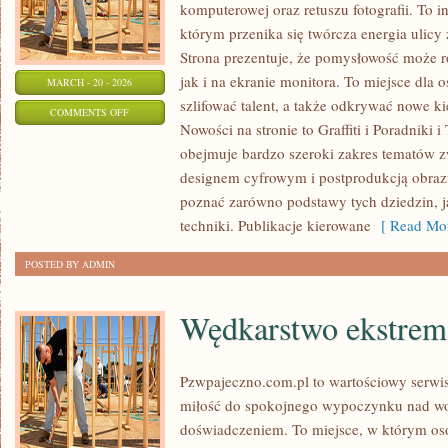
komputerowej oraz retuszu fotografii. To 
którym przenika się twórcza energia ulicy
Strona prezentuje, że pomysłowość może r
jak i na ekranie monitora. To miejsce dla 
MARCH - 20 - 2026
szlifować talent, a także odkrywać nowe ki
ON
COMMENTS OFF
Nowości na stronie to Graffiti i Poradniki i
INSPIRACJE
obejmuje bardzo szeroki zakres tematów z
I
designem cyfrowym i postprodukcją obraz
STYLE
poznać zarówno podstawy tych dziedzin, j
ARTYSTYCZNE
techniki. Publikacje kierowane
[ Read Mor
POSTED BY ADMIN
Wędkarstwo ekstrem
Pzwpajeczno.com.pl to wartościowy serwis
miłość do spokojnego wypoczynku nad w
doświadczeniem. To miejsce, w którym oso