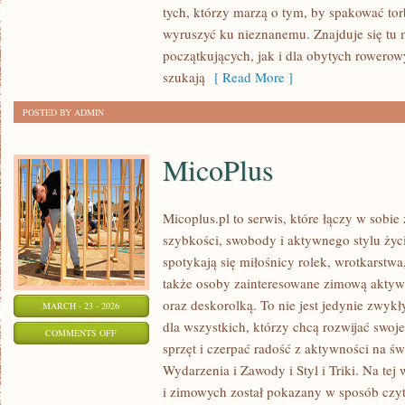
tych, którzy marzą o tym, by spakować tor
PRZEZ
wyruszyć ku nieznanemu. Znajduje się tu 
ŚWIAT
początkujących, jak i dla obytych rowero
szukają
[ Read More ]
POSTED BY ADMIN
MicoPlus
Micoplus.pl to serwis, które łączy w sobie
szybkości, swobody i aktywnego stylu życi
spotykają się miłośnicy rolek, wrotkarstwa
także osoby zainteresowane zimową aktywn
oraz deskorolką. To nie jest jedynie zwykły
MARCH - 23 - 2026
dla wszystkich, którzy chcą rozwijać swo
ON
COMMENTS OFF
sprzęt i czerpać radość z aktywności na ś
MICOPLUS
Wydarzenia i Zawody i Styl i Triki. Na tej
i zimowych został pokazany w sposób czyte