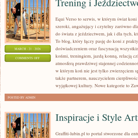
Trening i Jeździectw
Equi Verso to serwis, w którym świat kon
szeroki, angażujący i czytelny zarówno dl
do świata z jeździectwem, jak i dla tych, kt
To blog, który łączy pasję do koni z prak
doświadczeniem oraz fascynacją wszystkim
MARCH - 21 - 2026
końmi, treningiem, jazdą konną, relacją c
ON
COMMENTS OFF
atmosferą prawdziwej stajennej codziennoś
TRENING
w którym koń nie jest tylko zwierzęciem 
I
także partnerem, nauczycielem cierpliwośc
JEŹDZIECTWO
wyjątkowej kultury. Nowe kategorie to Z
POSTED BY ADMIN
Inspiracje i Style Ar
Graffiti-lubin.pl to portal stworzone dla ent