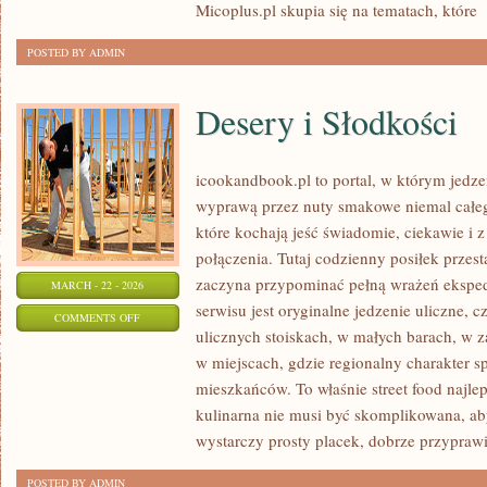
Micoplus.pl skupia się na tematach, które
[
POSTED BY ADMIN
Desery i Słodkości
icookandbook.pl to portal, w którym jedzeni
wyprawą przez nuty smakowe niemal całego
które kochają jeść świadomie, ciekawie i z
połączenia. Tutaj codzienny posiłek przes
zaczyna przypominać pełną wrażeń eksp
MARCH - 22 - 2026
serwisu jest oryginalne jedzenie uliczne, cz
ON
COMMENTS OFF
ulicznych stoiskach, w małych barach, w z
DESERY
w miejscach, gdzie regionalny charakter 
I
mieszkańców. To właśnie street food najlep
SŁODKOŚCI
kulinarna nie musi być skomplikowana, a
wystarczy prosty placek, dobrze przypraw
POSTED BY ADMIN