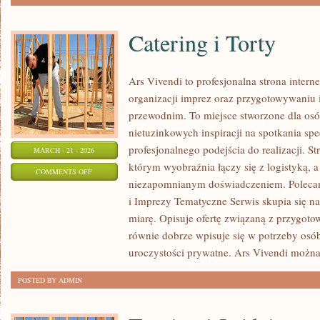
Catering i Torty
Ars Vivendi to profesjonalna strona intern
organizacji imprez oraz przygotowywani
przewodnim. To miejsce stworzone dla osób,
nietuzinkowych inspiracji na spotkania spe
profesjonalnego podejścia do realizacji. S
MARCH - 21 - 2026
którym wyobraźnia łączy się z logistyką, a
ON
COMMENTS OFF
niezapomnianym doświadczeniem. Poleca
CATERING
i Imprezy Tematyczne Serwis skupia się n
I
miarę. Opisuje ofertę związaną z przygoto
TORTY
równie dobrze wpisuje się w potrzeby os
uroczystości prywatne. Ars Vivendi możn
POSTED BY ADMIN