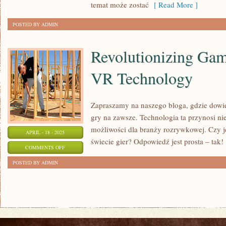
temat może zostać
[ Read More ]
POSTED BY ADMIN
Revolutionizing Ga
VR Technology
Zapraszamy na naszego bloga, gdzie dowie
gry na zawsze. Technologia ta przynosi n
możliwości dla branży rozrywkowej. Czy j
APRIL - 18 - 2025
świecie gier? Odpowiedź jest prosta – tak!
ON
COMMENTS OFF
REVOLUTIONIZING
POSTED BY ADMIN
GAMES
WITH
AR
AND
VR