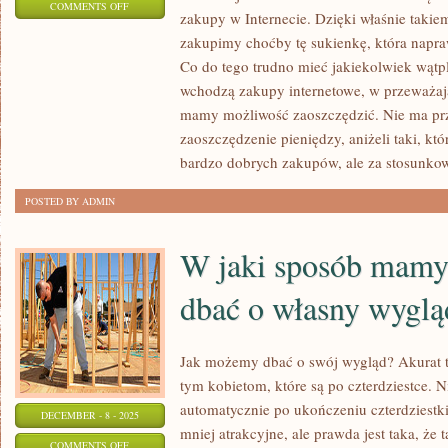
ON
COMMENTS OFF
zakupy w Internecie. Dzięki właśnie takie
W
zakupimy choćby tę sukienkę, która napr
JAKI
Co do tego trudno mieć jakiekolwiek wątpli
SPOSÓB
wchodzą zakupy internetowe, w przeważaj
OSZCZĘDZAĆ
mamy możliwość zaoszczędzić. Nie ma pr
NA
zaoszczędzenie pieniędzy, aniżeli taki, kt
ODZIEŻY?
bardzo dobrych zakupów, ale za stosunkow
POSTED BY ADMIN
W jaki sposób mamy
dbać o własny wyglą
Jak możemy dbać o swój wygląd? Akurat 
tym kobietom, które są po czterdziestce. N
automatycznie po ukończeniu czterdziestki 
DECEMBER - 8 - 2025
mniej atrakcyjne, ale prawda jest taka, że
ON
COMMENTS OFF