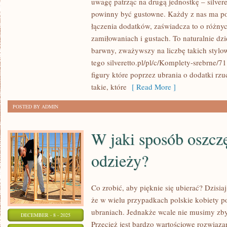
uwagę patrząc na drugą jednostkę – silvere
NIE
powinny być gustowne. Każdy z nas ma poj
ZAWSZE
łączenia dodatków, zaświadcza to o różnyc
OZNACZA
zamiłowaniach i gustach. To naturalnie dzi
WYGODNIE.
barwny, zważywszy na liczbę takich stylo
tego silveretto.pl/pl/c/Komplety-srebrne/7
CODZIENNIE
figury które poprzez ubrania o dodatki rzu
PRZEKONUJE
takie, które
[ Read More ]
SIĘ
O
POSTED BY ADMIN
TYM
KILKANAŚCIE
W jaki sposób oszcz
TYSIĘCY
DAM
odzieży?
Co zrobić, aby pięknie się ubierać? Dzisia
że w wielu przypadkach polskie kobiety p
ubraniach. Jednakże wcale nie musimy zby
DECEMBER - 8 - 2025
Przecież jest bardzo wartościowe rozwiąza