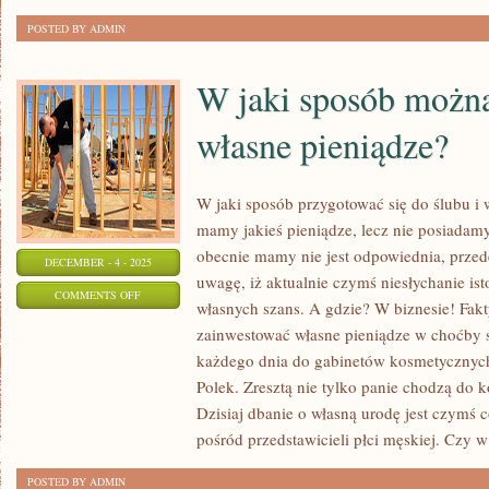
POSTED BY ADMIN
W jaki sposób możn
własne pieniądze?
W jaki sposób przygotować się do ślubu i w
mamy jakieś pieniądze, lecz nie posiadamy
obecnie mamy nie jest odpowiednia, prze
DECEMBER - 4 - 2025
uwagę, iż aktualnie czymś niesłychanie is
ON
COMMENTS OFF
własnych szans. A gdzie? W biznesie! Fakty
W
zainwestować własne pieniądze w choćby
JAKI
każdego dnia do gabinetów kosmetycznych 
SPOSÓB
Polek. Zresztą nie tylko panie chodzą do 
MOŻNA
Dzisiaj dbanie o własną urodę jest czymś 
ZAINWESTOWAĆ
pośród przedstawicieli płci męskiej. Czy w
WŁASNE
POSTED BY ADMIN
PIENIĄDZE?