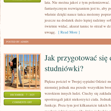
lata. Nie można jakoś z tym polemizować. Z
W
fantastycznym rozwiązaniem jest to, aby p
JAKI
właśnie dzięki nauce tańca możemy popra
SPOSÓB
jeszcze na dodatek dużo lepiej radzimy so
MAMY
świetnie widać, akurat taniec to strzał w d
MOŻLIWOŚĆ
uwagę.
[ Read More ]
DBAĆ
POSTED BY ADMIN
O
WŁASNY
Jak przygotować się 
WYGLĄD?
studniówki?
Piękna pościel w Twojej sypialni Odzież m
niemniej jednak ma przede wszystkim broni
wzrokiem innych ludzi. Ciuchy się zakłada 
DECEMBER - 7 - 2025
spostrzegali jakiś niekorzyści ciała. Jedna
ON
COMMENTS OFF
funkcje. Poza tym jest kilkanaście takich b
JAK