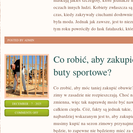
maskują jakieś szczegóły, które jednakże n
PRZYGOTOWAĆ
oczach innych ludzi. Kobiety zwłaszcza s
SIĘ
czas, kiedy zakrywały ciuchami dosłownie
DO
była moda. Jednak jak zawsze, jest to nie
WŁASNEJ
tym roku powróciły do łask fatałaszki, któ
STUDNIÓWKI?
POSTED BY ADMIN
Co robić, aby zakupi
buty sportowe?
Co zrobić, aby móc taniej zakupić obuwie?
zimy w zasadzie nie rozpieszczają. Choć n
zmienna, więc tak naprawdę może być nawe
DECEMBER - 7 - 2025
całkiem ciepła. Cóż, fakty są jednak takie, 
ON
COMMENTS OFF
najbardziej wskazanym jest to, aby zakup
CO
musimy kupić na sezon zimowy przynajmnie
ROBIĆ,
będzie, to zapewne nie będziemy mieć za