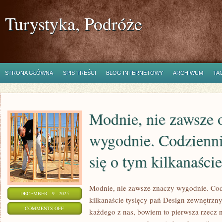
Turystyka, Podróże
STRONA GŁÓWNA
SPIS TREŚCI
BLOG INTERNETOWY
ARCHIWUM
TA
Modnie, nie zawsze 
wygodnie. Codzienni
się o tym kilkanaści
Modnie, nie zawsze znaczy wygodnie. Cod
DECEMBER - 9 - 2025
kilkanaście tysięcy pań Design zewnętrzny 
ON
COMMENTS OFF
każdego z nas, bowiem to pierwsza rzecz n
MODNIE,