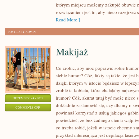
ABY
którym miejscu możemy zakupić obuwie 
ZAKUPIĆ
rozwiązaniem jest to, aby nieco rozejrzeć
SPORO
Read More ]
TAŃSZE
POSTED BY ADMIN
BUTY
SPORTOWE?
Makijaż
Co zrobić, aby móc poprawić sobie humor
siebie humor? Cóż, fakty są takie, że jest
dzięki którym w istocie będziesz w lepsz
zrobić ta kobieta, która chciałaby najzwyc
humor? Cóż, akurat tutaj być może nieco 
DECEMBER - 4 - 2025
dokładnie zastanowić się, czy dbamy o s
ON
COMMENTS OFF
powinnaś korzystać z usług jakiegoś gab
MAKIJAŻ
powiedzieć, że bez żadnego cienia wątpliw
co trzeba robić, jeżeli w istocie chcemy z
przykład interesująca jest depilacja laser