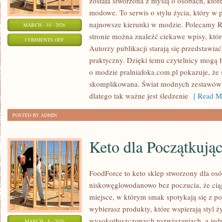
została stworzona z myślą o osobach, któ
modowe. To serwis o stylu życia, który w 
najnowsze kierunki w modzie. Polecamy R
MARCH - 10 - 2026
stronie można znaleźć ciekawe wpisy, które
ON
COMMENTS OFF
Autorzy publikacji starają się przedstawia
CALVIN
praktyczny. Dzięki temu czytelnicy mogą 
KLEIN
o modzie pralniafoka.com.pl pokazuje, że s
skomplikowana. Świat modnych zestawów 
dlatego tak ważne jest śledzenie
[ Read Mo
POSTED BY ADMIN
Keto dla Początkują
FoodForce to keto sklep stworzony dla osó
niskowęglowodanowo bez poczucia, że ciąg
miejsce, w którym smak spotykają się z 
wybierasz produkty, które wspierają styl ż
wysokotłuszczowych rozwiązaniach, a jed
MARCH - 8 - 2026