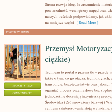
ŹŁOBKI
Strona rozwija ideę, że zrozumienie materi
powtarzalność, wewnętrzny napęd oraz wła
naszych treściach podpowiadamy, jak układ
na mniejsze części
[ Read More ]
POSTED BY ADMIN
Przemysł Motoryzac
ciężkie)
Techneau to portal o przemyśle – przede w
także o tym, co go otacza: technologiach, z
transporcie, bezpieczeństwie oraz jakości.
MARCH - 8 - 2026
ogarniać procesy przemysłowe bez zbędnej 
ON
COMMENTS OFF
jednocześnie doceniają inżynierską precy
PRZEMYSŁ
Środowiska i Zrównoważony Rozwój i Wie
MOTORYZACYJNY
centrum zainteresowania stoją wytwórnie,
(POJAZDY