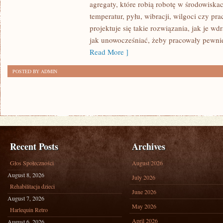
agregaty, które robią robotę w środowisk
CIĘŻKIE)
temperatur, pyłu, wibracji, wilgoci czy pr
projektuje się takie rozwiązania, jak je w
jak unowocześniać, żeby pracowały pewnie
Read More ]
POSTED BY ADMIN
Recent Posts
Archives
Głos Społeczności
August 2026
August 8, 2026
July 2026
Rehabilitacja dzieci
June 2026
August 7, 2026
May 2026
Harlequin Retro
April 2026
August 6, 2026