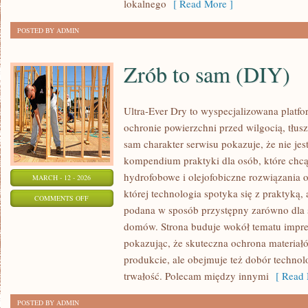
lokalnego
[ Read More ]
POSTED BY ADMIN
Zrób to sam (DIY)
Ultra-Ever Dry to wyspecjalizowana platfor
ochronie powierzchni przed wilgocią, tłus
sam charakter serwisu pokazuje, że nie jest
kompendium praktyki dla osób, które chcą 
hydrofobowe i olejofobiczne rozwiązania o
MARCH - 12 - 2026
której technologia spotyka się z praktyką,
ON
COMMENTS OFF
podana w sposób przystępny zarówno dla spe
ZRÓB
domów. Strona buduje wokół tematu impreg
TO
pokazując, że skuteczna ochrona materiał
SAM
produkcie, ale obejmuje też dobór technolo
(DIY)
trwałość. Polecam między innymi
[ Read 
POSTED BY ADMIN