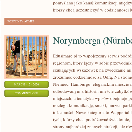
pomyślana jako kanał komunikacji między
którzy chcą uczestniczyć w codzienności K
POSTED BY ADMIN
Norymberga (Nürnb
Edusimare.pl to współczesny serwis podr
regionom, który łączy w sobie przewodnik
szukających wskazówek na zwiedzanie mias
zrozumieć codzienność za Odrą. Na stronie 
Niemiec, Hamburgu, eleganckim mieście 
MARCH - 12 - 2026
odbudowanym z historii, mieście zabytkó
ON
COMMENTS OFF
miejscach, a tematyka wpisów obejmuje p
NORYMBERGA
noclegi, komunikację, smaki, muzea, parki
(NÜRNBERG/NUREMBERG)
tożsamości. Nowe kategorie to Wuppertal i
tych, którzy chcą podróżować świadomie,
strony najbardziej znanych atrakcji, ale r