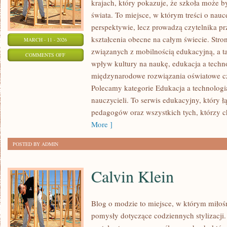
krajach, który pokazuje, że szkoła może b
świata. To miejsce, w którym treści o nauc
perspektywie, lecz prowadzą czytelnika p
kształcenia obecne na całym świecie. Stro
MARCH - 11 - 2026
związanych z mobilnością edukacyjną, a ta
ON
COMMENTS OFF
wpływ kultury na naukę, edukacja a techn
NOWOCZESNE
międzynarodowe rozwiązania oświatowe cz
METODY
Polecamy kategorie Edukacja a technologia 
NAUCZANIA
nauczycieli. To serwis edukacyjny, który 
pedagogów oraz wszystkich tych, którzy ch
More ]
POSTED BY ADMIN
Calvin Klein
Blog o modzie to miejsce, w którym miłośn
pomysły dotyczące codziennych stylizacji.