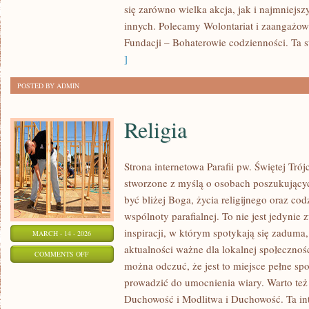
się zarówno wielka akcja, jak i najmniejsz
I
innych. Polecamy Wolontariat i zaangażow
MEDYCYNA
Fundacji – Bohaterowie codzienności. Ta s
]
POSTED BY ADMIN
Religia
Strona internetowa Parafii pw. Świętej Tró
stworzone z myślą o osobach poszukujący
być bliżej Boga, życia religijnego oraz co
wspólnoty parafialnej. To nie jest jedynie 
inspiracji, w którym spotykają się zaduma,
MARCH - 14 - 2026
aktualności ważne dla lokalnej społecznoś
ON
COMMENTS OFF
można odczuć, że jest to miejsce pełne sp
RELIGIA
prowadzić do umocnienia wiary. Warto też
Duchowość i Modlitwa i Duchowość. Ta int