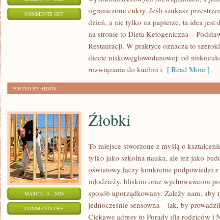
ograniczone cukry. Jeśli szukasz przestrzen
ON
COMMENTS OFF
dzień, a nie tylko na papierze, ta idea jes
KETO
na stronie to Dieta Ketogeniczna – Podsta
DLA
Restauracji. W praktyce oznacza to szerok
POCZĄTKUJĄCYCH
diecie niskowęglowodanowej: od niskocuk
rozwiązania do kuchni i
[ Read More ]
POSTED BY ADMIN
Źłobki
To miejsce stworzone z myślą o kształceni
tylko jako szkolna nauka, ale też jako bu
oświatowy łączy konkretne podpowiedzi z 
młodzieży, bliskim oraz wychowawcom por
sposób uporządkowany. Zależy nam, aby na
MARCH - 8 - 2026
jednocześnie sensowna – tak, by prowadził
ON
COMMENTS OFF
Ciekawe adresy to Porady dla rodziców i 