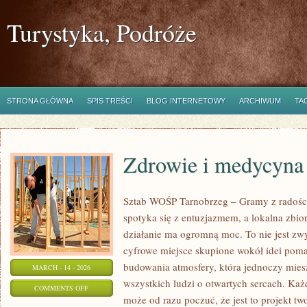
Turystyka, Podróże
STRONA GŁÓWNA
SPIS TREŚCI
BLOG INTERNETOWY
ARCHIWUM
TA
Zdrowie i medycyna
Sztab WOŚP Tarnobrzeg – Gramy z radości
spotyka się z entuzjazmem, a lokalna zbi
działanie ma ogromną moc. To nie jest zwy
cyfrowe miejsce skupione wokół idei poma
budowania atmosfery, która jednoczy mie
MARCH - 14 - 2026
wszystkich ludzi o otwartych sercach. Każdy
ON
COMMENTS OFF
może od razu poczuć, że jest to projekt tw
ZDROWIE