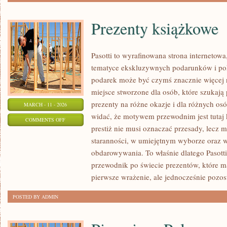
Prezenty książkowe
Pasotti to wyrafinowana strona internetowa
tematyce ekskluzywnych podarunków i po
podarek może być czymś znacznie więcej 
miejsce stworzone dla osób, które szukaj
prezenty na różne okazje i dla różnych os
MARCH - 11 - 2026
widać, że motywem przewodnim jest tutaj k
ON
COMMENTS OFF
prestiż nie musi oznaczać przesady, lecz 
PREZENTY
staranności, w umiejętnym wyborze oraz
KSIĄŻKOWE
obdarowywania. To właśnie dlatego Pasott
przewodnik po świecie prezentów, które m
pierwsze wrażenie, ale jednocześnie pozo
POSTED BY ADMIN