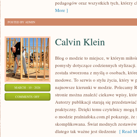
pedagogów oraz wszystkich tych, którzy ch
More ]
POSTED BY ADMIN
Calvin Klein
Blog o modzie to miejsce, w którym miłośn
pomysły dotyczące codziennych stylizacji.
została stworzona z myślą o osobach, któ
modowe. To serwis o stylu życia, który w 
najnowsze kierunki w modzie. Polecamy R
MARCH - 10 - 2026
stronie można znaleźć ciekawe wpisy, które
ON
COMMENTS OFF
Autorzy publikacji starają się przedstawia
CALVIN
praktyczny. Dzięki temu czytelnicy mogą 
KLEIN
o modzie pralniafoka.com.pl pokazuje, że s
skomplikowana. Świat modnych zestawów 
dlatego tak ważne jest śledzenie
[ Read Mo