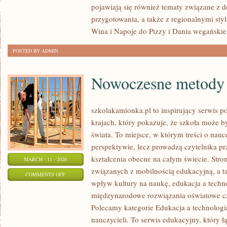
pojawiają się również tematy związane z 
W
przygotowania, a także z regionalnymi sty
POLSCE
Wina i Napoje do Pizzy i Dania wegańskie
POSTED BY ADMIN
Nowoczesne metody 
szkolakamionka.pl to inspirujący serwis 
krajach, który pokazuje, że szkoła może b
świata. To miejsce, w którym treści o nauc
perspektywie, lecz prowadzą czytelnika p
kształcenia obecne na całym świecie. Stro
MARCH - 11 - 2026
związanych z mobilnością edukacyjną, a ta
ON
COMMENTS OFF
wpływ kultury na naukę, edukacja a techn
NOWOCZESNE
międzynarodowe rozwiązania oświatowe cz
METODY
Polecamy kategorie Edukacja a technologia 
NAUCZANIA
nauczycieli. To serwis edukacyjny, który 