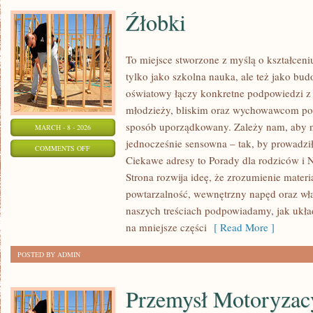
Źłobki
To miejsce stworzone z myślą o kształceni
tylko jako szkolna nauka, ale też jako bu
oświatowy łączy konkretne podpowiedzi z 
młodzieży, bliskim oraz wychowawcom por
sposób uporządkowany. Zależy nam, aby na
MARCH - 8 - 2026
jednocześnie sensowna – tak, by prowadził
ON
COMMENTS OFF
Ciekawe adresy to Porady dla rodziców i 
ŹŁOBKI
Strona rozwija ideę, że zrozumienie materi
powtarzalność, wewnętrzny napęd oraz wła
naszych treściach podpowiadamy, jak układ
na mniejsze części
[ Read More ]
POSTED BY ADMIN
Przemysł Motoryzac