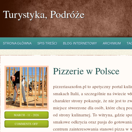
Turystyka, Podróże
STRONA GŁÓWNA
SPIS TREŚCI
BLOG INTERNETOWY
ARCHIWUM
TA
Pizzerie w Polsce
pizzeriasaxofon.pl to apetyczny portal kuli
smakach Italii, a szczególnie na świecie w
charakter strony pokazuje, że nie jest to z
miejsce stworzone dla osób, które chcą p
od strony kulinarnej. To witryna, gdzie spo
MARCH - 11 - 2026
smakowe odkrycia oraz pasja do gotowania
ON
COMMENTS OFF
centrum zainteresowania stanowi pizza w w
PIZZERIE