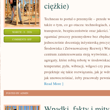
ciężkie)
Techneau to portal o przemyśle – przede w
także o tym, co go otacza: technologiach, z
transporcie, bezpieczeństwie oraz jakości.
MARCH - 8 - 2026
ogarniać procesy przemysłowe bez zbędnej 
ON
COMMENTS OFF
jednocześnie doceniają inżynierską precy
PRZEMYSŁ
Środowiska i Zrównoważony Rozwój i Wie
MOTORYZACYJNY
centrum zainteresowania stoją wytwórnie,
(POJAZDY
agregaty, które robią robotę w środowisk
CIĘŻKIE)
temperatur, pyłu, wibracji, wilgoci czy pr
projektuje się takie rozwiązania, jak je w
jak unowocześniać, żeby pracowały pewnie
Read More ]
POSTED BY ADMIN
Wpadki, fakty i mity