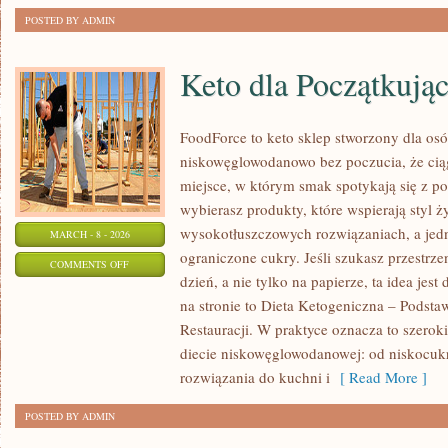
POSTED BY ADMIN
Keto dla Początkują
FoodForce to keto sklep stworzony dla osó
niskowęglowodanowo bez poczucia, że ciąg
miejsce, w którym smak spotykają się z 
wybierasz produkty, które wspierają styl ż
wysokotłuszczowych rozwiązaniach, a jed
MARCH - 8 - 2026
ograniczone cukry. Jeśli szukasz przestrzen
ON
COMMENTS OFF
dzień, a nie tylko na papierze, ta idea jes
KETO
na stronie to Dieta Ketogeniczna – Podsta
DLA
Restauracji. W praktyce oznacza to szerok
POCZĄTKUJĄCYCH
diecie niskowęglowodanowej: od niskocuk
rozwiązania do kuchni i
[ Read More ]
POSTED BY ADMIN