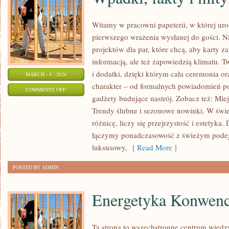
Witamy w pracowni papeterii, w której uro
pierwszego wrażenia wysłanej do gości. N
projektów dla par, które chcą, aby karty z
informacją, ale też zapowiedzią klimatu. 
i dodatki, dzięki którym cała ceremonia or
MARCH - 4 - 2026
charakter – od formalnych powiadomień po
ON
COMMENTS OFF
gadżety budujące nastrój. Zobacz też: Miejs
WPADKI,
Trendy ślubne i sezonowe nowinki. W świe
FAKTY
różnicę, liczy się przejrzystość i estetyka
I
łączymy ponadczasowość z świeżym podej
MITY
luksusowy,
[ Read More ]
O
ŚLUBACH
POSTED BY ADMIN
Energetyka Konwenc
Ta strona to wszechstronne centrum wiedz