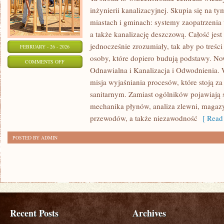
inżynierii kanalizacyjnej. Skupia się na ty
miastach i gminach: systemy zaopatrzenia
a także kanalizację deszczową. Całość jes
jednocześnie zrozumiały, tak aby po treści 
FEBRUARY - 26 - 2026
osoby, które dopiero budują podstawy. Now
ON
COMMENTS OFF
Odnawialna i Kanalizacja i Odwodnienia. W
ENERGETYKA
misja wyjaśniania procesów, które stoją 
KONWENCJONALNA
sanitarnym. Zamiast ogólników pojawiają s
mechanika płynów, analiza zlewni, maga
przewodów, a także niezawodność
[ Read 
POSTED BY ADMIN
Recent Posts
Archives