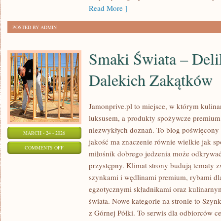
Read More ]
POSTED BY ADMIN
Smaki Świata – Deli
Dalekich Zakątków
Jamonprive.pl to miejsce, w którym kulina
luksusem, a produkty spożywcze premium 
niezwykłych doznań. To blog poświęcony 
MARCH - 24 - 2026
jakość ma znaczenie równie wielkie jak s
ON
COMMENTS OFF
miłośnik dobrego jedzenia może odkrywa
SMAKI
przystępny. Klimat strony budują tematy z
ŚWIATA
szynkami i wędlinami premium, rybami dl
–
egzotycznymi składnikami oraz kulinarnym
DELIKATESY
świata. Nowe kategorie na stronie to Szyn
Z
z Górnej Półki. To serwis dla odbiorców c