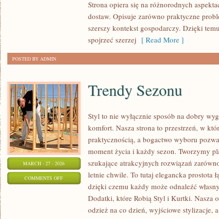
Strona opiera się na różnorodnych aspekt
MAGAZYNOWANIE
dostaw. Opisuje zarówno praktyczne proble
szerszy kontekst gospodarczy. Dzięki temu
spojrzeć szerzej
[ Read More ]
POSTED BY ADMIN
Trendy Sezonu
Styl to nie wyłącznie sposób na dobry wyg
komfort. Nasza strona to przestrzeń, w któ
praktycznością, a bogactwo wyboru pozwa
moment życia i każdy sezon. Tworzymy pla
szukające atrakcyjnych rozwiązań zarówno 
MARCH - 27 - 2026
letnie chwile. To tutaj elegancka prostota 
ON
COMMENTS OFF
dzięki czemu każdy może odnaleźć własny
TRENDY
Dodatki, które Robią Styl i Kurtki. Nasza 
SEZONU
odzież na co dzień, wyjściowe stylizacje,