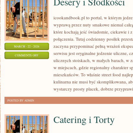
Desery i Słodkości
icookandbook.pl to portal, w którym jedzeni
wyprawą przez nuty smakowe niemal całego
które kochają jeść świadomie, ciekawie i z
połączenia. Tutaj codzienny posiłek przes
zaczyna przypominać pełną wrażeń eksp
MARCH - 22 - 2026
serwisu jest oryginalne jedzenie uliczne, cz
ON
COMMENTS OFF
ulicznych stoiskach, w małych barach, w z
DESERY
w miejscach, gdzie regionalny charakter 
I
mieszkańców. To właśnie street food najlep
SŁODKOŚCI
kulinarna nie musi być skomplikowana, a
wystarczy prosty placek, dobrze przypraw
POSTED BY ADMIN
Catering i Torty