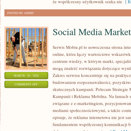
że współczesny użytkownik szuka nie
[ Re
POSTED BY ADMIN
Social Media Market
Serwis Mobiu.pl to nowoczesna strona int
online, która łączy wartościowe wskazówki
centrum wiedzy, w którym marki, specjaliśc
mogą znaleźć rozwiązania dotyczące wyni
Zakres serwisu koncentruje się na prakty
MARCH - 26 - 2026
budowaniem rozpoznawalności, pozyskiwa
ON
COMMENTS OFF
skutecznych kampanii. Polecam Strategie 
SOCIAL
Kampanii i Reklama Mobilna. Na łamach s
MEDIA
związane z e-marketingiem, pozycjonowa
MARKETING
mediami społecznościowymi, a także conte
opisuje, że reklama internetowa nie jest sa
fundamentem współczesnej komunikacji bi