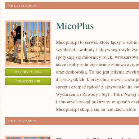
POSTED BY ADMIN
MicoPlus
Micoplus.pl to serwis, które łączy w sobie
szybkości, swobody i aktywnego stylu życi
spotykają się miłośnicy rolek, wrotkarstwa
także osoby zainteresowane zimową aktywn
oraz deskorolką. To nie jest jedynie zwykły
MARCH - 23 - 2026
dla wszystkich, którzy chcą rozwijać swo
ON
COMMENTS OFF
sprzęt i czerpać radość z aktywności na ś
MICOPLUS
Wydarzenia i Zawody i Styl i Triki. Na tej
i zimowych został pokazany w sposób czyte
Micoplus.pl skupia się na tematach, które
[
POSTED BY ADMIN