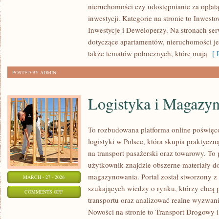
nieruchomości czy udostępnianie za opłatą 
W
inwestycji. Kategorie na stronie to Inwes
NIERUCHOMOŚCI
Inwestycje i Deweloperzy. Na stronach serw
dotyczące apartamentów, nieruchomości j
także tematów pobocznych, które mają
[ R
POSTED BY ADMIN
Logistyka i Magazy
To rozbudowana platforma online poświęco
logistyki w Polsce, która skupia praktycz
na transport pasażerski oraz towarowy. To
użytkownik znajdzie obszerne materiały dot
magazynowania. Portal został stworzony z
MARCH - 27 - 2026
szukających wiedzy o rynku, którzy chcą 
ON
COMMENTS OFF
transportu oraz analizować realne wyzwa
LOGISTYKA
Nowości na stronie to Transport Drogowy i
I