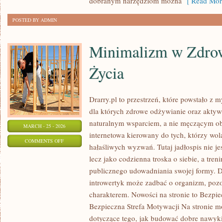
dobranym narzędziom można
[ Read Mor
POSTED BY ADMIN
Minimalizm w Zdro
Życia
Drarry.pl to przestrzeń, które powstało z 
dla których zdrowe odżywianie oraz aktyw
naturalnym wsparciem, a nie męczącym ob
MARCH - 25 - 2026
internetowa kierowany do tych, którzy wo
ON
COMMENTS OFF
hałaśliwych wyzwań. Tutaj jadłospis nie je
MINIMALIZM
lecz jako codzienna troska o siebie, a tre
W
publicznego udowadniania swojej formy. Dr
ZDROWYM
introwertyk może zadbać o organizm, poz
STYLU
charakterem. Nowości na stronie to Bezpie
ŻYCIA
Bezpieczna Strefa Motywacji Na stronie 
dotyczące tego, jak budować dobre nawyk