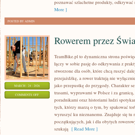
DALEKICH
poznawać szlachetne produkty, odkrywać 
ZAKĄTKÓW
More ]
POSTED BY ADMIN
Rowerem przez Świa
TeamBike.pl to dynamiczna strona poświę
łączy w sobie pasję do odkrywania z prak
stworzone dla osób, które chcą ruszyć dale
przejażdżkę, a rower traktują nie wyłączni
jako przepustkę do przygody. Charakter s
MARCH - 24 - 2026
trasami, wyprawami w Polsce i za granicą,
ON
COMMENTS OFF
poradnikami oraz historiami ludzi spotyka
ROWEREM
tych, którzy marzą o tym, by spakować tor
PRZEZ
wyruszyć ku nieznanemu. Znajduje się tu 
ŚWIAT
początkujących, jak i dla obytych rowero
szukają
[ Read More ]