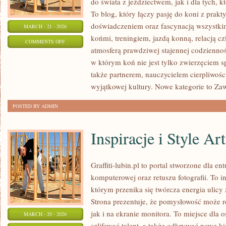
do świata z jeździectwem, jak i dla tych, kt
To blog, który łączy pasję do koni z prak
doświadczeniem oraz fascynacją wszystkim
MARCH - 21 - 2026
końmi, treningiem, jazdą konną, relacją c
ON
COMMENTS OFF
atmosferą prawdziwej stajennej codziennoś
TRENING
w którym koń nie jest tylko zwierzęciem 
I
także partnerem, nauczycielem cierpliwośc
JEŹDZIECTWO
wyjątkowej kultury. Nowe kategorie to Z
POSTED BY ADMIN
Inspiracje i Style Ar
Graffiti-lubin.pl to portal stworzone dla ent
komputerowej oraz retuszu fotografii. To 
którym przenika się twórcza energia ulicy
Strona prezentuje, że pomysłowość może r
jak i na ekranie monitora. To miejsce dla 
MARCH - 20 - 2026
szlifować talent, a także odkrywać nowe ki