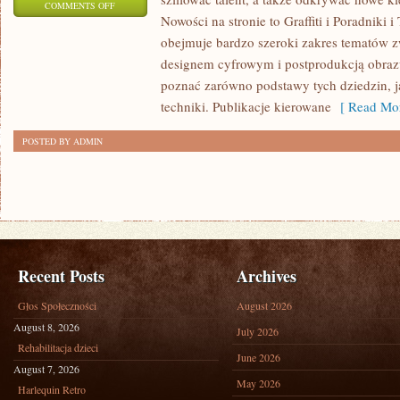
ON
COMMENTS OFF
Nowości na stronie to Graffiti i Poradniki i
INSPIRACJE
obejmuje bardzo szeroki zakres tematów z
I
designem cyfrowym i postprodukcją obraz
STYLE
poznać zarówno podstawy tych dziedzin, j
ARTYSTYCZNE
techniki. Publikacje kierowane
[ Read Mor
POSTED BY ADMIN
Recent Posts
Archives
Głos Społeczności
August 2026
August 8, 2026
July 2026
Rehabilitacja dzieci
June 2026
August 7, 2026
May 2026
Harlequin Retro