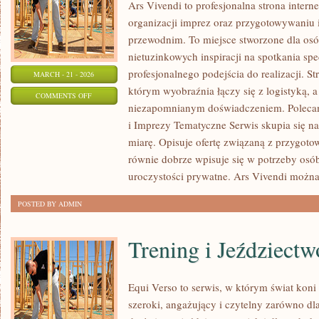
Ars Vivendi to profesjonalna strona intern
organizacji imprez oraz przygotowywani
przewodnim. To miejsce stworzone dla osób,
nietuzinkowych inspiracji na spotkania spe
profesjonalnego podejścia do realizacji. S
MARCH - 21 - 2026
którym wyobraźnia łączy się z logistyką, a
ON
COMMENTS OFF
niezapomnianym doświadczeniem. Poleca
CATERING
i Imprezy Tematyczne Serwis skupia się n
I
miarę. Opisuje ofertę związaną z przygoto
TORTY
równie dobrze wpisuje się w potrzeby os
uroczystości prywatne. Ars Vivendi możn
POSTED BY ADMIN
Trening i Jeździectw
Equi Verso to serwis, w którym świat kon
szeroki, angażujący i czytelny zarówno dl