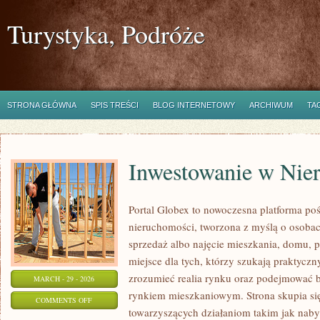
Turystyka, Podróże
STRONA GŁÓWNA
SPIS TREŚCI
BLOG INTERNETOWY
ARCHIWUM
TA
Inwestowanie w Nie
Portal Globex to nowoczesna platforma po
nieruchomości, tworzona z myślą o osobach
sprzedaż albo najęcie mieszkania, domu, p
miejsce dla tych, którzy szukają praktyczny
zrozumieć realia rynku oraz podejmować 
MARCH - 29 - 2026
rynkiem mieszkaniowym. Strona skupia si
ON
COMMENTS OFF
towarzyszących działaniom takim jak nab
INWESTOWANIE