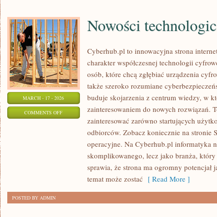
Nowości technologi
Cyberhub.pl to innowacyjna strona interne
charakter współczesnej technologii cyfrow
osób, które chcą zgłębiać urządzenia cyfr
także szeroko rozumiane cyberbezpieczeń
buduje skojarzenia z centrum wiedzy, w kt
MARCH - 17 - 2026
zainteresowaniem do nowych rozwiązań. To
ON
COMMENTS OFF
zainteresować zarówno startujących użytk
NOWOŚCI
odbiorców. Zobacz koniecznie na stronie 
TECHNOLOGICZNE
operacyjne. Na Cyberhub.pl informatyka ni
skomplikowanego, lecz jako branża, który
sprawia, że strona ma ogromny potencjał 
temat może zostać
[ Read More ]
POSTED BY ADMIN