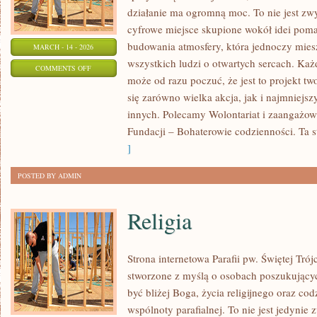
działanie ma ogromną moc. To nie jest zwy
cyfrowe miejsce skupione wokół idei poma
budowania atmosfery, która jednoczy mie
MARCH - 14 - 2026
wszystkich ludzi o otwartych sercach. Każdy
ON
COMMENTS OFF
może od razu poczuć, że jest to projekt tw
ZDROWIE
się zarówno wielka akcja, jak i najmniejsz
I
innych. Polecamy Wolontariat i zaangażow
MEDYCYNA
Fundacji – Bohaterowie codzienności. Ta s
]
POSTED BY ADMIN
Religia
Strona internetowa Parafii pw. Świętej Tró
stworzone z myślą o osobach poszukujący
być bliżej Boga, życia religijnego oraz co
wspólnoty parafialnej. To nie jest jedynie 