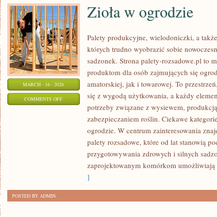
Zioła w ogrodzie
Palety produkcyjne, wielodoniczki, a także
których trudno wyobrazić sobie nowoczesn
sadzonek. Strona palety-rozsadowe.pl to 
produktom dla osób zajmujących się ogro
amatorskiej, jak i towarowej. To przestrze
MARCH - 16 - 2026
się z wygodą użytkowania, a każdy elemen
ON
COMMENTS OFF
potrzeby związane z wysiewem, produkcj
ZIOŁA
zabezpieczaniem roślin. Ciekawe kategori
W
ogrodzie. W centrum zainteresowania znaj
OGRODZIE
palety rozsadowe, które od lat stanowią p
przygotowywania zdrowych i silnych sadz
zaprojektowanym komórkom umożliwiają 
]
POSTED BY ADMIN