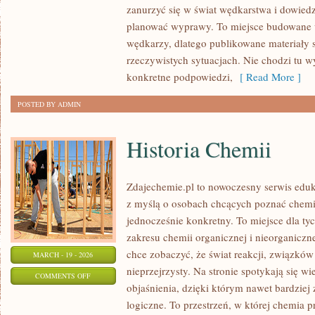
zanurzyć się w świat wędkarstwa i dowiedzi
EKSTREMALNE
planować wyprawy. To miejsce budowane 
wędkarzy, dlatego publikowane materiały 
rzeczywistych sytuacjach. Nie chodzi tu wy
konkretne podpowiedzi,
[ Read More ]
POSTED BY ADMIN
Historia Chemii
Zdajechemie.pl to nowoczesny serwis eduk
z myślą o osobach chcących poznać chemi
jednocześnie konkretny. To miejsce dla tyc
zakresu chemii organicznej i nieorganiczne
chce zobaczyć, że świat reakcji, związków
MARCH - 19 - 2026
nieprzejrzysty. Na stronie spotykają się w
ON
COMMENTS OFF
objaśnienia, dzięki którym nawet bardziej 
HISTORIA
logiczne. To przestrzeń, w której chemia 
CHEMII