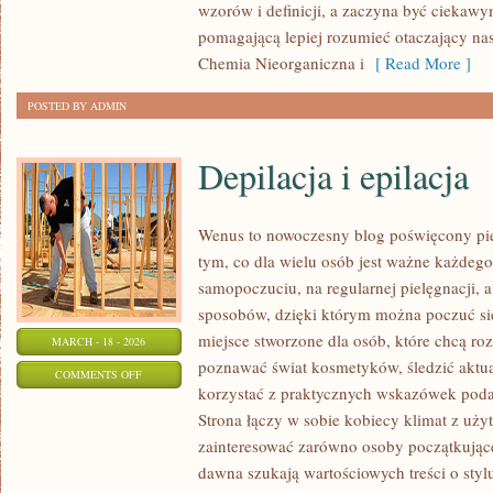
wzorów i definicji, a zaczyna być ciekaw
pomagającą lepiej rozumieć otaczający nas 
Chemia Nieorganiczna i
[ Read More ]
POSTED BY ADMIN
Depilacja i epilacja
Wenus to nowoczesny blog poświęcony piel
tym, co dla wielu osób jest ważne każdeg
samopoczuciu, na regularnej pielęgnacji, 
sposobów, dzięki którym można poczuć się 
miejsce stworzone dla osób, które chcą roz
MARCH - 18 - 2026
poznawać świat kosmetyków, śledzić aktual
ON
COMMENTS OFF
korzystać z praktycznych wskazówek pod
DEPILACJA
Strona łączy w sobie kobiecy klimat z uży
I
zainteresować zarówno osoby początkujące,
EPILACJA
dawna szukają wartościowych treści o stylu