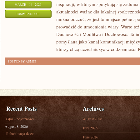
inspiracji, w którym spotykają się zaduma,
MARCH - 14 - 2026
aktualności ważne dla lokalnej społecznoś
ON
COMMENTS OFF
można odczuć, że jest to miejsce pełne sp
RELIGIA
prowadzić do umocnienia wiary. Warto też
Duchowość i Modlitwa i Duchowość. Ta int
pomyślana jako kanał komunikacji między
którzy chcą uczestniczyć w codzienności K
POSTED BY ADMIN
Recent Posts
Archives
Głos Społeczności
August 2026
August 8, 2026
July 2026
Rehabilitacja dzieci
June 2026