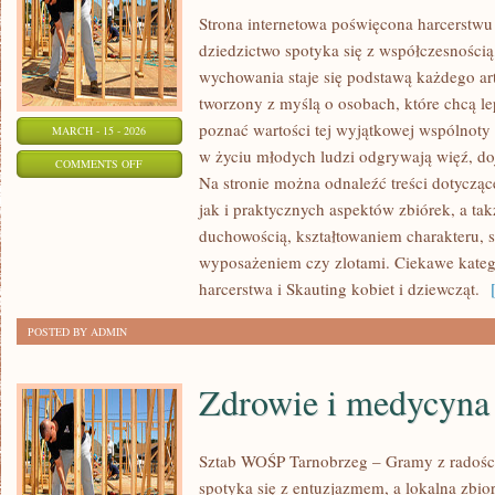
Strona internetowa poświęcona harcerstwu 
dziedzictwo spotyka się z współczesnością,
wychowania staje się podstawą każdego ar
tworzony z myślą o osobach, które chcą le
poznać wartości tej wyjątkowej wspólnoty 
MARCH - 15 - 2026
w życiu młodych ludzi odgrywają więź, doj
ON
COMMENTS OFF
Na stronie można odnaleźć treści dotyczące
HARCERSKA
jak i praktycznych aspektów zbiórek, a t
SŁUŻBA
duchowością, kształtowaniem charakteru,
I
wyposażeniem czy zlotami. Ciekawe katego
WOLONTARIAT
harcerstwa i Skauting kobiet i dziewcząt.
[
POSTED BY ADMIN
Zdrowie i medycyna
Sztab WOŚP Tarnobrzeg – Gramy z radości
spotyka się z entuzjazmem, a lokalna zbi