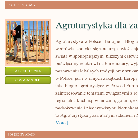
POSTED BY ADMIN
Agroturystyka dla z
Agroturystyka w Polsce i Europie – Blog t
wędrówka spotyka się z naturą, a wieś staj
świata w spokojniejszym, bliższym człowi
poświęcony relaksowi na łonie natury, wy
poznawaniu lokalnych tradycji oraz szuk
MARCH - 17 - 2026
w Polsce, jak i w innych zakątkach Europy
ON
COMMENTS OFF
jako blog o agroturystyce w Polsce i Europ
AGROTURYSTYKA
zainteresowanie tematami związanymi z 
DLA
regionalną kuchnią, winnicami, górami, e
ZAKOCHANYCH
podróżowania i nieoczywistymi kierunkam
to Agroturystyka poza utartym szlakiem i 
More ]
POSTED BY ADMIN