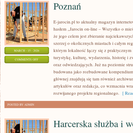
Poznań
E-jarocin.pl to aktualny magazyn internet
hasłem „Jarocin on-line – Wszystko o mieśc
że jego celem jest zbieranie najciekawszyc
szerzej o okolicznych miastach i całym reg
którym lokalność łączy się z praktycznym 
MARCH - 15 - 2026
turystykę, kulturę, wydarzenia, historię 
ON
COMMENTS OFF
oraz odwiedzających. Już na poziomie struk
POZNAŃ
budowana jako rozbudowane kompendium i
głównej znajdują się tam również archiwum,
artykułów oraz redakcja, co wzmacnia wra
rozwijanego projektu regionalnego.
[ Read
POSTED BY ADMIN
Harcerska służba i w