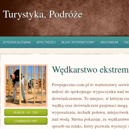
Turystyka, Podróże
STRONA GŁÓWNA
SPIS TREŚCI
BLOG INTERNETOWY
ARCHIWUM
TA
Wędkarstwo ekstrem
Pzwpajeczno.com.pl to wartościowy serwis
miłość do spokojnego wypoczynku nad w
doświadczeniem. To miejsce, w którym oso
wędką oraz doświadczeni pasjonaci mogą 
wyposażenia, technik połowu, miejscówek
MARCH - 19 - 2026
nad wodą. Strona pokazuje, że wędkarstwo 
ON
COMMENTS OFF
sposób na relaks, który pozwala wyciszyć 
WĘDKARSTWO