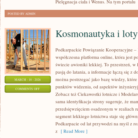
Pielęgnacja ciała i Wenus. Na tym portalu
[
POSTED BY ADMIN
Kosmonautyka i loty
Podkarpackie Powiązanie Kooperacyjne – L
współczesna platforma online, która jest 
świecie awioniki lekkiej. To przestrzeń, w
pasją do latania, a informacje łączą się z 
można postrzegać jako bazę wiedzy, które 
MARCH - 18 - 2026
punktów widzenia, od aspektów inżynieryj
ON
COMMENTS OFF
Zobacz też Ciekawostki lotnicze i Modelars
KOSMONAUTYKA
sama identyfikacja strony sugeruje, że ma
I
przedsięwzięciem osadzonym w realiach re
LOTY
segment lekkiego lotnictwa staje się głó
SUBORBITALNE
Podkarpacie od lat przywodzi na myśl z r
z
[ Read More ]