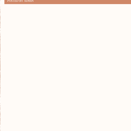
POSTED BY ADMIN
JAK
ZNALEŹĆ
MOTYWACJĘ
DO
REGULARNYCH
TRENINGÓW