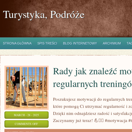
Turystyka, Podróże
STRONA GŁÓWNA
SPIS TREŚCI
BLOG INTERNETOWY
ARCHIWUM
TA
Rady jak znaleźć mo
regularnych trening
Poszukujesz motywacji do regularnych tr
które pomogą Ci utrzymać regularność i zd
Dzięki nim odnajdziesz radość i satysfakcj
MARCH - 28 - 2025
Zaczynamy już teraz! 💪🏋️‍♀️ #motywacja #t
ON
COMMENTS OFF
RADY