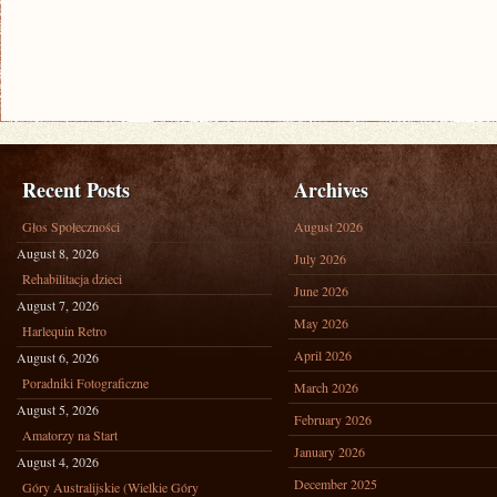
Recent Posts
Archives
Głos Społeczności
August 2026
August 8, 2026
July 2026
Rehabilitacja dzieci
June 2026
August 7, 2026
May 2026
Harlequin Retro
April 2026
August 6, 2026
Poradniki Fotograficzne
March 2026
August 5, 2026
February 2026
Amatorzy na Start
January 2026
August 4, 2026
December 2025
Góry Australijskie (Wielkie Góry