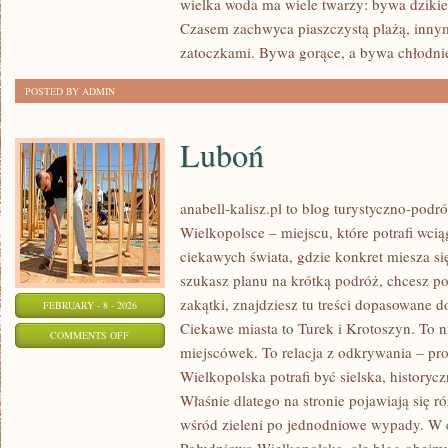
wielka woda ma wiele twarzy: bywa dzikie, 
MARZEŃ
Czasem zachwyca piaszczystą plażą, inny
zatoczkami. Bywa gorące, a bywa chłodnie
POSTED BY ADMIN
Luboń
anabell-kalisz.pl to blog turystyczno-pod
Wielkopolsce – miejscu, które potrafi wciąg
ciekawych świata, gdzie konkret miesza si
szukasz planu na krótką podróż, chcesz p
zakątki, znajdziesz tu treści dopasowane 
FEBRUARY - 8 - 2026
Ciekawe miasta to Turek i Krotoszyn. To ni
ON
COMMENTS OFF
miejscówek. To relacja z odkrywania – pr
LUBOŃ
Wielkopolska potrafi być sielska, historyc
Właśnie dlatego na stronie pojawiają się
wśród zieleni po jednodniowe wypady. W c