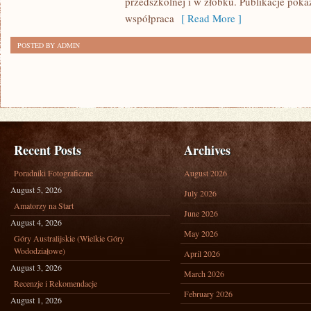
przedszkolnej i w żłobku. Publikacje pok
współpraca
[ Read More ]
POSTED BY ADMIN
Recent Posts
Archives
Poradniki Fotograficzne
August 2026
August 5, 2026
July 2026
Amatorzy na Start
June 2026
August 4, 2026
May 2026
Góry Australijskie (Wielkie Góry
Wododziałowe)
April 2026
August 3, 2026
March 2026
Recenzje i Rekomendacje
February 2026
August 1, 2026