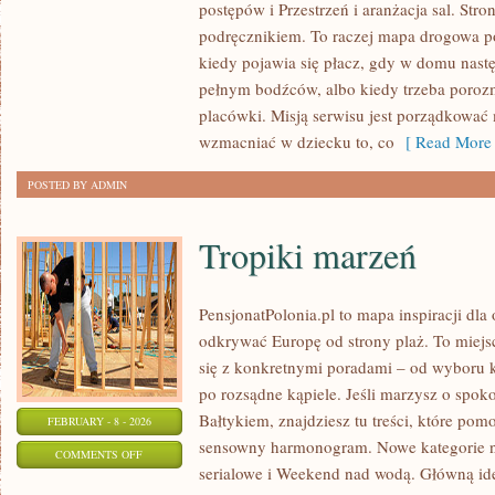
postępów i Przestrzeń i aranżacja sal. Stro
TRADYCJE
podręcznikiem. To raczej mapa drogowa po
I
kiedy pojawia się płacz, gdy w domu nastę
MIĘDZYKULTUROWOŚĆ
pełnym bodźców, albo kiedy trzeba poroz
placówki. Misją serwisu jest porządkować 
wzmacniać w dziecku to, co
[ Read More 
POSTED BY ADMIN
Tropiki marzeń
PensjonatPolonia.pl to mapa inspiracji dla
odkrywać Europę od strony plaż. To miej
się z konkretnymi poradami – od wyboru k
po rozsądne kąpiele. Jeśli marzysz o spo
Bałtykiem, znajdziesz tu treści, które po
FEBRUARY - 8 - 2026
sensowny harmonogram. Nowe kategorie na 
ON
COMMENTS OFF
serialowe i Weekend nad wodą. Główną ide
TROPIKI