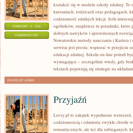
kształcić się w modelu szkoły zdalnej. To
kursantach, rodzicach oraz pedagogach, 
codzienność zdalnych lekcji. Jeśli interesu
ogólników, znajdziesz tu poradniki, które
FEBRUARY - 6 - 2026
dobrych nawyków i sprawdzonych rozwiąza
ON
COMMENTS OFF
Nowatorskie metody nauczania i Kariera i
NAUCZANIE
serwisu jest prosta: wspierać w przejściu
ZDALNE
edukacji zdalnej. Szkoła on-line potrafi b
I
wymagające – szczególnie wtedy, gdy brak
HYBRYDOWE
tekstach pojawiają się strategie na układan
POSTED BY ADMIN
Przyjaźń
Lovsy.pl to zakątek wypełnione wzruszeń, 
codziennością i odmienia zwykłe chwile w
romantycznych, ale też dla zabieganych, k