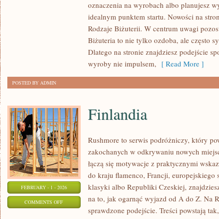
oznaczenia na wyrobach albo planujesz wyb
I
idealnym punktem startu. Nowości na stroni
ZRÓWNOWAŻONA
Rodzaje Biżuterii. W centrum uwagi pozost
BIŻUTERIA
Biżuteria to nie tylko ozdoba, ale często sy
Dlatego na stronie znajdziesz podejście s
wyroby nie impulsem,
[ Read More ]
POSTED BY ADMIN
Finlandia
Rushmore to serwis podróżniczy, który po
zakochanych w odkrywaniu nowych miejsc.
łączą się motywacje z praktycznymi wskaz
do kraju flamenco, Francji, europejskiego s
klasyki albo Republiki Czeskiej, znajdzies
FEBRUARY - 1 - 2026
na to, jak ogarnąć wyjazd od A do Z. Na 
ON
COMMENTS OFF
sprawdzone podejście. Treści powstają t
FINLANDIA