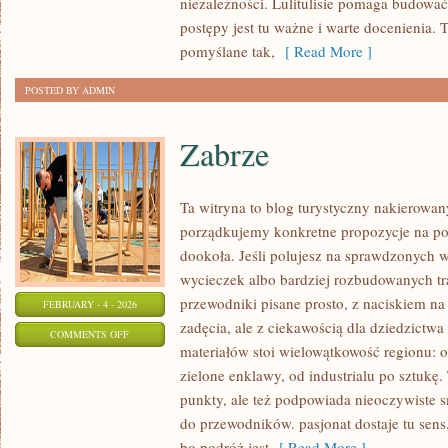
niezależności. Lulitulisie pomaga budowa
postępy jest tu ważne i warte docenienia. T
pomyślane tak,
[ Read More ]
POSTED BY ADMIN
Zabrze
Ta witryna to blog turystyczny nakierowan
porządkujemy konkretne propozycje na po
dookoła. Jeśli polujesz na sprawdzonyc
wycieczek albo bardziej rozbudowanych tra
przewodniki pisane prosto, z naciskiem na 
FEBRUARY - 4 - 2026
zadęcia, ale z ciekawością dla dziedzictw
ON
COMMENTS OFF
materiałów stoi wielowątkowość regionu: 
ZABRZE
zielone enklawy, od industrialu po sztukę
punkty, ale też podpowiada nieoczywiste sm
do przewodników. pasjonat dostaje tu sens
bo podróż jest
[ Read More ]