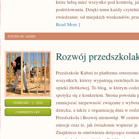
które lubią mieć wszystko pod kontrolą, ja
podróżowania. Dzięki temu każdy czytelni
zwiedzanie: od miejskich weekendów, prze
Read More ]
POSTED BY ADMIN
Rozwój przedszkola
Przedszkole Kubuś to platforma stworzone
wszystkich, którzy wypatrują rzetelnych in
opieki żłobkowej. To blog, w którym codz
spotyka się z konkretem. Strona powstała p
zmniejszać niepewność związane z wybore
FEBRUARY - 1 - 2026
dziecka, a także z organizacją dnia w rodz
ON
COMMENTS OFF
Przedszkola i Rozwój niemowląt. W centr
ROZWÓJ
emocje oraz to, jak świadomie wspierać j
PRZEDSZKOLAKÓW
Znajdziesz tu omówienia dotyczące rozma