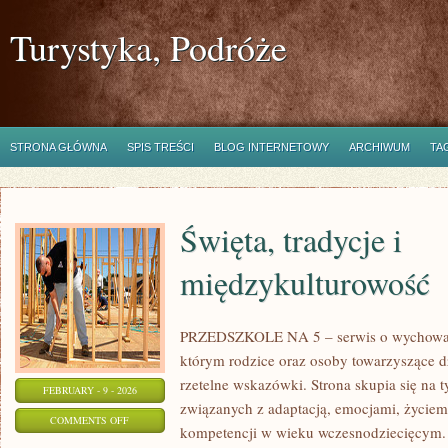
Turystyka, Podróże
STRONA GŁÓWNA
SPIS TREŚCI
BLOG INTERNETOWY
ARCHIWUM
TA
Święta, tradycje i
międzykulturowość
PRZEDSZKOLE NA 5 – serwis o wychowani
którym rodzice oraz osoby towarzyszące d
rzetelne wskazówki. Strona skupia się na
FEBRUARY - 9 - 2026
związanych z adaptacją, emocjami, życie
ON
COMMENTS OFF
kompetencji w wieku wczesnodziecięcym.
ŚWIĘTA,