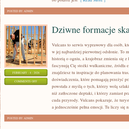
POSTED BY ADMIN
Dziwne formacje ska
Vulcans to serwis wyprawowy dla osób, kt
w jej najbardziej pierwotnej odsłonie. To m
historią o ogniu, a krajobraz zmienia się 
fascynują Cię stożki wulkaniczne, źródła e
znajdziesz tu inspiracje do planowania tras
FEBRUARY - 4 - 2026
doświadczenia, które pomagają przeżyć p
ON
COMMENTS OFF
powstała z myślą o tych, którzy wolą szla
DZIWNE
niż zatłoczone deptaki, i którzy zamiast p
FORMACJE
cuda przyrody. Vulcans pokazuje, że tury
SKALNE
a jednocześnie pełna emocji. Tu liczy się ni
POSTED BY ADMIN