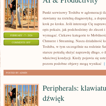
Punkt serwisowy Toshiba w aglomeracji ślą
stawiamy na rzetelną diagnostykę, a dopi
krok po kroku. Jeśli interesuje Cię napraw
opis pokaże, jak podchodzimy do zleceń i 
wymagać. Ciekawe kategorie to Mobilność
FEBRUARY - 7 - 2026
Chmurze i Streaming. Nasza działalność ko
ON
COMMENTS OFF
Toshiba, w tym szczególnie na rodzinie Sat
AI
starsze potrafią służyć naprawdę długo, o 
&
właściwej kondycji. Kiedy pojawia się uster
PRODUCTIVITY
pozoru podobne objawy mogą wynikać
[ 
POSTED BY ADMIN
Peripherals: klawiat
dźwięk