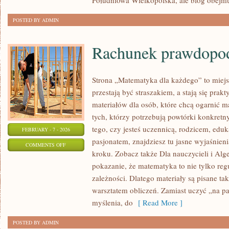
Południowa Wielkopolska, ale blog obejmu
POSTED BY ADMIN
Rachunek prawdopo
Strona „Matematyka dla każdego” to miejs
przestają być straszakiem, a stają się prak
materiałów dla osób, które chcą ogarnić m
tych, którzy potrzebują powtórki konkretn
tego, czy jesteś uczennicą, rodzicem, edu
FEBRUARY - 7 - 2026
pasjonatem, znajdziesz tu jasne wyjaśnien
ON
COMMENTS OFF
kroku. Zobacz także Dla nauczycieli i Alge
RACHUNEK
pokazanie, że matematyka to nie tylko reg
PRAWDOPODOBIEŃSTWA
zależności. Dlatego materiały są pisane ta
warsztatem obliczeń. Zamiast uczyć „na p
myślenia, do
[ Read More ]
POSTED BY ADMIN