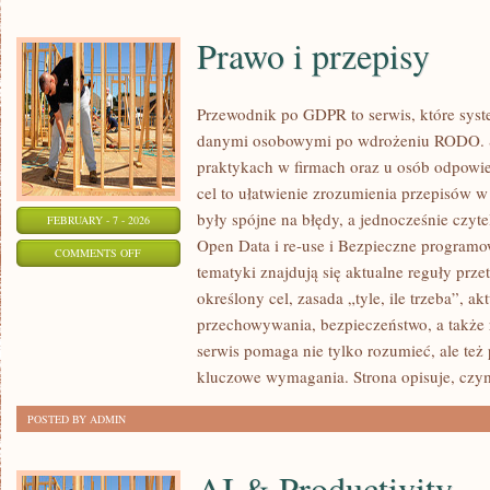
Prawo i przepisy
Przewodnik po GDPR to serwis, które sys
danymi osobowymi po wdrożeniu RODO. St
praktykach w firmach oraz u osób odpowie
cel to ułatwienie zrozumienia przepisów w
były spójne na błędy, a jednocześnie czyt
FEBRUARY - 7 - 2026
Open Data i re-use i Bezpieczne program
ON
COMMENTS OFF
tematyki znajdują się aktualne reguły prze
PRAWO
określony cel, zasada „tyle, ile trzeba”, a
I
przechowywania, bezpieczeństwo, a także 
PRZEPISY
serwis pomaga nie tylko rozumieć, ale też
kluczowe wymagania. Strona opisuje, czy
POSTED BY ADMIN
AI & Productivity