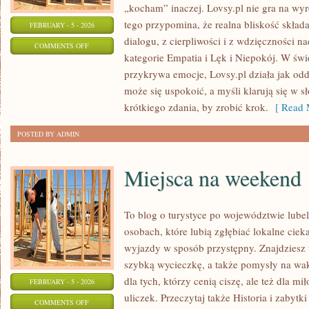
„kocham” inaczej. Lovsy.pl nie gra na wy
tego przypomina, że realna bliskość składa
FEBRUARY - 5 - 2026
dialogu, z cierpliwości i z wdzięczności n
ON
COMMENTS OFF
kategorie Empatia i Lęk i Niepokój. W św
PRZYJAŹŃ
przykrywa emocje, Lovsy.pl działa jak odd
może się uspokoić, a myśli klarują się w 
krótkiego zdania, by zrobić krok.
[ Read 
POSTED BY ADMIN
Miejsca na weekend
To blog o turystyce po województwie lube
osobach, które lubią zgłębiać lokalne cie
wyjazdy w sposób przystępny. Znajdziesz t
szybką wycieczkę, a także pomysły na wak
dla tych, którzy cenią ciszę, ale też dla m
FEBRUARY - 5 - 2026
uliczek. Przeczytaj także Historia i zabytki
ON
COMMENTS OFF