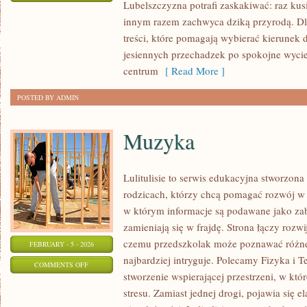
Lubelszczyzna potrafi zaskakiwać: raz ku
MIEJSCA
innym razem zachwyca dziką przyrodą. Dla
NA
treści, które pomagają wybierać kierunek d
WEEKEND
jesiennych przechadzek po spokojne wyci
centrum
[ Read More ]
POSTED BY ADMIN
Muzyka
Lulitulisie to serwis edukacyjna stworzona
rodzicach, którzy chcą pomagać rozwój w 
w którym informacje są podawane jako za
zamieniają się w frajdę. Strona łączy rozwi
czemu przedszkolak może poznawać różne ś
FEBRUARY - 5 - 2026
najbardziej intryguje. Polecamy Fizyka i T
ON
COMMENTS OFF
stworzenie wspierającej przestrzeni, w któ
MUZYKA
stresu. Zamiast jednej drogi, pojawia się e