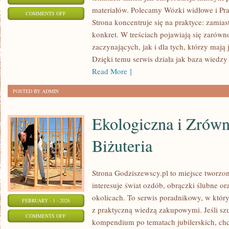
materiałów. Polecamy Wózki widłowe i Pra
ON
COMMENTS OFF
Strona koncentruje się na praktyce: zamias
DACHY
konkret. W treściach pojawiają się zarówn
I
zaczynających, jak i dla tych, którzy mają 
POKRYCIA
Dzięki temu serwis działa jak baza wiedzy
DACHOWE
Read More ]
POSTED BY ADMIN
Ekologiczna i Zrów
Biżuteria
Strona Godziszewscy.pl to miejsce tworzon
interesuje świat ozdób, obrączki ślubne o
okolicach. To serwis poradnikowy, w którym
FEBRUARY - 1 - 2026
z praktyczną wiedzą zakupowymi. Jeśli s
ON
COMMENTS OFF
kompendium po tematach jubilerskich, chc
EKOLOGICZNA