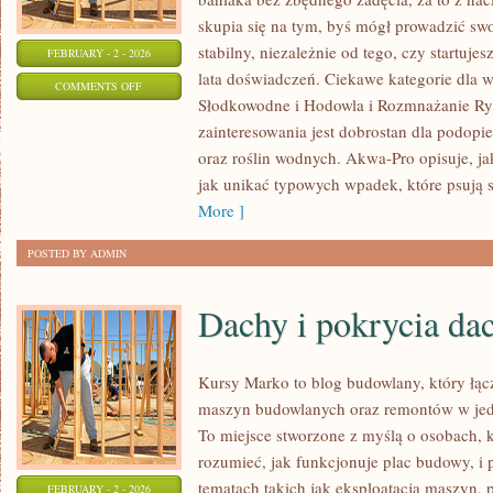
skupia się na tym, byś mógł prowadzić s
stabilny, niezależnie od tego, czy startuje
FEBRUARY - 2 - 2026
lata doświadczeń. Ciekawe kategorie dla 
ON
COMMENTS OFF
Słodkowodne i Hodowla i Rozmnażanie Ry
TECHNIKA
zainteresowania jest dobrostan dla podopie
AKWARIOWA
oraz roślin wodnych. Akwa-Pro opisuje, ja
jak unikać typowych wpadek, które psują s
More ]
POSTED BY ADMIN
Dachy i pokrycia da
Kursy Marko to blog budowlany, który łą
maszyn budowlanych oraz remontów w jedn
To miejsce stworzone z myślą o osobach, k
rozumieć, jak funkcjonuje plac budowy, i
tematach takich jak eksploatacja maszyn, 
FEBRUARY - 2 - 2026