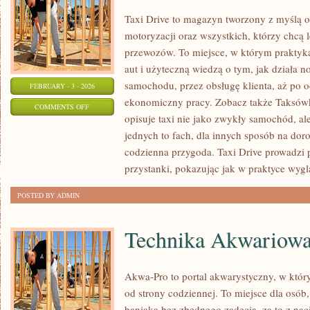
Taxi Drive to magazyn tworzony z myślą o 
motoryzacji oraz wszystkich, którzy chcą l
przewozów. To miejsce, w którym praktyk
aut i użyteczną wiedzą o tym, jak działa 
samochodu, przez obsługę klienta, aż po o
FEBRUARY - 3 - 2026
ekonomiczny pracy. Zobacz także Taksówk
ON
COMMENTS OFF
opisuje taxi nie jako zwykły samochód, ale
PORADNIKI
jednych to fach, dla innych sposób na dor
DLA
codzienna przygoda. Taxi Drive prowadzi p
KIEROWCÓW
przystanki, pokazując jak w praktyce wyg
POSTED BY ADMIN
Technika Akwariow
Akwa-Pro to portal akwarystyczny, w któr
od strony codziennej. To miejsce dla osób,
baniaka bez zbędnego zadęcia, za to z nac