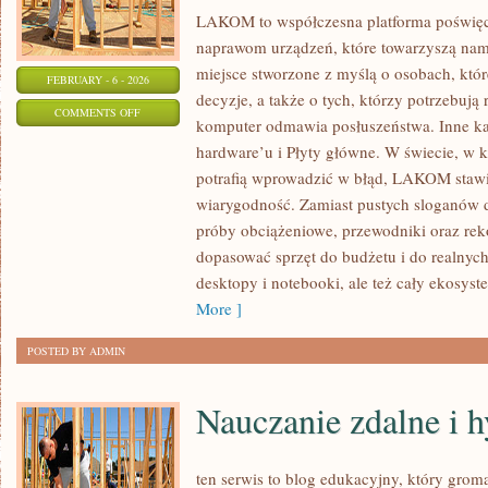
LAKOM to współczesna platforma poświ
naprawom urządzeń, które towarzyszą na
miejsce stworzone z myślą o osobach, któ
FEBRUARY - 6 - 2026
decyzje, a także o tych, którzy potrzebują
ON
COMMENTS OFF
komputer odmawia posłuszeństwa. Inne kate
PERIPHERALS:
hardware’u i Płyty główne. W świecie, w 
KLAWIATURY,
potrafią wprowadzić w błąd, LAKOM stawi
MYSZY,
wiarygodność. Zamiast pustych sloganów d
DŹWIĘK
próby obciążeniowe, przewodniki oraz re
dopasować sprzęt do budżetu i do realny
desktopy i notebooki, ale też cały ekosyst
More ]
POSTED BY ADMIN
Nauczanie zdalne i 
ten serwis to blog edukacyjny, który groma