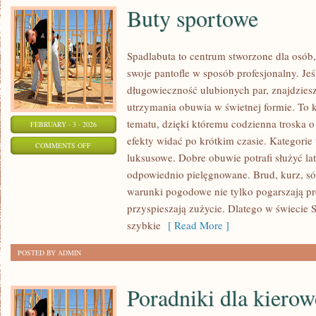
Buty sportowe
Spadlabuta to centrum stworzone dla osób, 
swoje pantofle w sposób profesjonalny. Jeśl
długowieczność ulubionych par, znajdziesz
utrzymania obuwia w świetnej formie. To
tematu, dzięki któremu codzienna troska o 
FEBRUARY - 3 - 2026
efekty widać po krótkim czasie. Kategorie 
ON
COMMENTS OFF
luksusowe. Dobre obuwie potrafi służyć lat
BUTY
odpowiednio pielęgnowane. Brud, kurz, só
SPORTOWE
warunki pogodowe nie tylko pogarszają pre
przyspieszają zużycie. Dlatego w świecie S
szybkie
[ Read More ]
POSTED BY ADMIN
Poradniki dla kiero