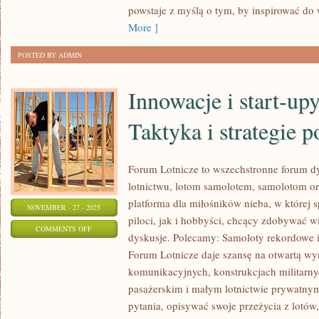
powstaje z myślą o tym, by inspirować do
HISTORIA
More ]
MUZYKI
POSTED BY ADMIN
Innowacje i start-upy
Taktyka i strategie 
Forum Lotnicze to wszechstronne forum d
lotnictwu, lotom samolotem, samolotom o
platforma dla miłośników nieba, w której
NOVEMBER - 27 - 2025
piloci, jak i hobbyści, chcący zdobywać w
ON
COMMENTS OFF
dyskusje. Polecamy: Samoloty rekordowe 
INNOWACJE
Forum Lotnicze daje szansę na otwartą w
I
komunikacyjnych, konstrukcjach militarny
START-
pasażerskim i małym lotnictwie prywatn
UPY
pytania, opisywać swoje przeżycia z lotów
LOTNICZE