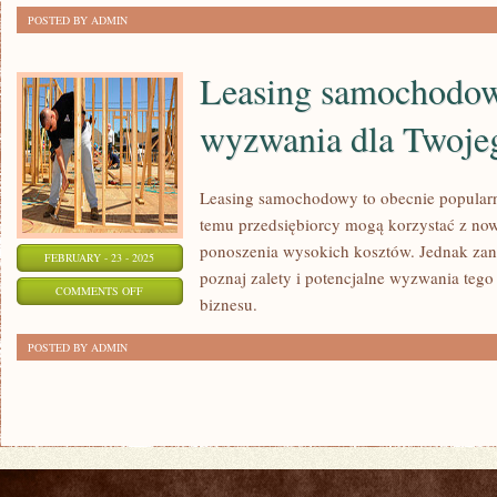
MODOWA
POSTED BY ADMIN
Leasing samochodowy
wyzwania dla Twoje
Leasing samochodowy to obecnie popularne
temu przedsiębiorcy mogą korzystać z now
ponoszenia wysokich kosztów. Jednak zani
FEBRUARY - 23 - 2025
poznaj zalety i potencjalne wyzwania tego
ON
COMMENTS OFF
biznesu.
LEASING
SAMOCHODOWY:
POSTED BY ADMIN
KORZYŚCI
I
WYZWANIA
DLA
TWOJEGO