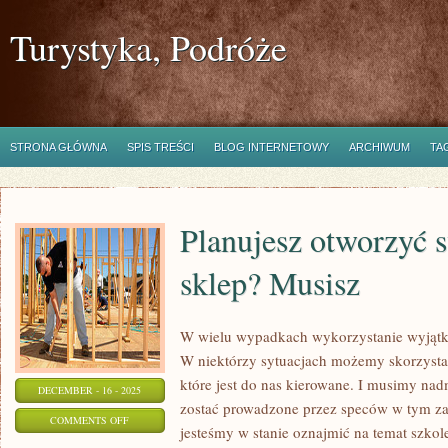
Turystyka, Podróże
STRONA GŁÓWNA
SPIS TREŚCI
BLOG INTERNETOWY
ARCHIWUM
TA
Planujesz otworzyć 
sklep? Musisz
W wielu wypadkach wykorzystanie wyjątk
W niektórzy sytuacjach możemy skorzysta
które jest do nas kierowane. I musimy na
DECEMBER - 16 - 2025
zostać prowadzone przez speców w tym za
ON
COMMENTS OFF
jesteśmy w stanie oznajmić na temat szkol
PLANUJESZ