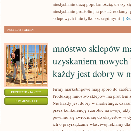
MOŻE
niesłychanie dużą popularnością, cieszy si
BYĆ
niesłychanie prostolinijna postać reklamy,
NADZWYCZAJ
sklepowych i nie tylko szczególnymi
[ Rea
POŻĄDANA
POSTED BY ADMIN
mnóstwo sklepów ma
uzyskaniem nowych 
każdy jest dobry w 
Firmy marketingowe mają sporo do zaofe
DECEMBER - 14 - 2025
Produkują mnóstwo sklepów ma problem z
ON
COMMENTS OFF
Nie każdy jest dobry w marketingu, czasami
MNÓSTWO
przez konkurencję i zarobić na swojej ak
SKLEPÓW
powinno się zwrócić się do ekspertów w dy
MA
ich o przyrządzanie właściwej reklamy dla
AMBARAS