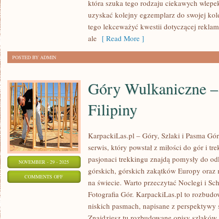
która szuka tego rodzaju ciekawych wlepe
SKLEP
uzyskać kolejny egzemplarz do swojej kol
tego lekceważyć kwestii dotyczącej rekla
ale
[ Read More ]
POSTED BY ADMIN
Góry Wulkaniczne – 
Filipiny
KarpackiLas.pl – Góry, Szlaki i Pasma Górs
serwis, który powstał z miłości do gór i tr
pasjonaci trekkingu znajdą pomysły do o
NOVEMBER - 29 - 2025
górskich, górskich zakątków Europy oraz
ON
COMMENTS OFF
na świecie. Warto przeczytać Noclegi i Sch
GÓRY
Fotografia Gór. KarpackiLas.pl to rozbud
WULKANICZNE
niskich pasmach, napisane z perspektywy
–
Znajdziesz tu rozbudowane opisy szlaków,