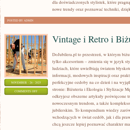
dla doświadczonych stylistek, które pragn
CELLULIT
nowe trendy oraz poznawać techniki, dzię
I
POSTED BY ADMIN
ROZSTĘPY
Vintage i Retro i B
DoJubilera.pl to przestrzeń, w którym biżut
tylko akcesorium – zmienia się w język sty
ludziach, które uwielbiają światem błyskot
informacji, modowych inspiracji oraz prak
perfekcyjne ozdoby na co dzień i na wyjąt
NOVEMBER - 26 - 2025
stronie: Biżuteria i Ekologia i Stylizacje 
ON
COMMENTS OFF
odkryjesz obszerne artykuły poświęcone 
VINTAGE
nowoczesnym trendom, a także komplekso
I
jubilerskim. To kompendium wiedzy zarów
RETRO
wchodzących w świat ozdób, jak i dla pra
I
chcą jeszcze lepiej poznawać charakter mat
BIŻUTERIA