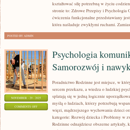
I
kształtować siłę potrzebną w życiu codzi
FITNESS
stronie to: Zdrowe Przepisy i Psychologia
PODRÓŻNICZY
ćwiczenia funkcjonalne przedstawiany jest
która naśladuje zwykłymi ruchami. Zamias
POSTED BY ADMIN
Psychologia komunika
Samorozwój i nawyk
Poradnictwo Rodzinne jest miejsce, w któr
sercem przekazu, a wiedza o ludzkiej psych
splatają się w jedną logicznie uporządkowa
NOVEMBER - 29 - 2025
myślą o ludziach, którzy potrzebują wspa
ON
COMMENTS OFF
więzi, mądrzejszego wychowania dzieci or
PSYCHOLOGIA
kategorie: Rozwój dziecka i Problemy w z
KOMUNIKACJI
Rodzinne odnajdziesz obszerne artykuły, kt
ONLINE