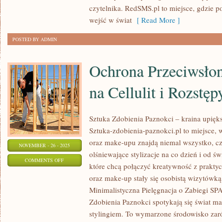
czytelnika. RedSMS.pl to miejsce, gdzie 
wejść w świat
[ Read More ]
POSTED BY ADMIN
Ochrona Przeciwsłon
na Cellulit i Rozstęp
Sztuka Zdobienia Paznokci – kraina upięks
Sztuka-zdobienia-paznokci.pl to miejsce, 
oraz make-upu znajdą niemal wszystko, cz
NOVEMBER - 26 - 2025
olśniewające stylizacje na co dzień i od ś
ON
COMMENTS OFF
które chcą połączyć kreatywność z prakty
OCHRONA
oraz make-up stały się osobistą wizytówką 
PRZECIWSŁONECZNA
Minimalistyczna Pielęgnacja o Zabiegi SP
I
Zdobienia Paznokci spotykają się świat m
ZABIEGI
stylingiem. To wymarzone środowisko zaró
NA