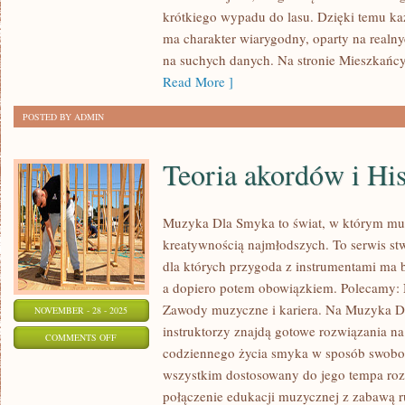
DAWNE
krótkiego wypadu do lasu. Dzięki temu ka
MEDYCYNY
ma charakter wiarygodny, oparty na realny
LEŚNE
na suchych danych. Na stronie Mieszkańc
I
Read More ]
PARKI
POSTED BY ADMIN
NARODOWE
W
Teoria akordów i Hi
POLSCE
Muzyka Dla Smyka to świat, w którym muz
kreatywnością najmłodszych. To serwis st
dla których przygoda z instrumentami ma 
a dopiero potem obowiązkiem. Polecamy: 
Zawody muzyczne i kariera. Na Muzyka D
NOVEMBER - 28 - 2025
instruktorzy znajdą gotowe rozwiązania na
ON
COMMENTS OFF
codziennego życia smyka w sposób swobod
TEORIA
wszystkim dostosowany do jego tempa ro
AKORDÓW
połączenie edukacji muzycznej z zabawą r
I