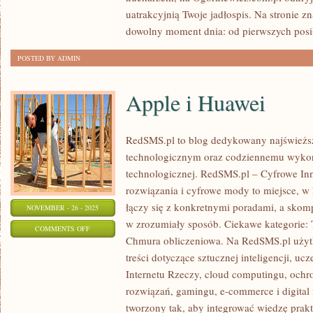
RETRO
uatrakcyjnią Twoje jadłospis. Na stronie z
dowolny moment dnia: od pierwszych posi
POSTED BY ADMIN
Apple i Huawei
RedSMS.pl to blog dedykowany najświeżs
technologicznym oraz codziennemu wykor
technologicznej. RedSMS.pl – Cyfrowe In
rozwiązania i cyfrowe mody to miejsce, w
łączy się z konkretnymi poradami, a skom
NOVEMBER - 26 - 2025
w zrozumiały sposób. Ciekawe kategorie: 
ON
COMMENTS OFF
Chmura obliczeniowa. Na RedSMS.pl użyt
APPLE
treści dotyczące sztucznej inteligencji, u
I
Internetu Rzeczy, cloud computingu, ochr
HUAWEI
rozwiązań, gamingu, e-commerce i digital 
tworzony tak, aby integrować wiedzę prak