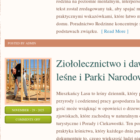
rodzina na poziomie mentalnym, interper
I
tekst został zredagowany tak, aby spajać 
SAMOROZWÓJ
praktycznymi wskazówkami, które łatwo
I
domu. Poradnictwo Rodzinne koncentruje 
NAWYKI
podstawach związku.
[ Read More ]
POSTED BY ADMIN
Ziołolecznictwo i 
leśne i Parki Narod
Mieszkańcy Lasu to leśny dziennik, który
przyrody i codziennej pracy gospodarza la
gość może wsiąknąć w opowieści o drzewos
NOVEMBER - 29 - 2025
zjawiskach, które zachodzą w naturalnym 
ON
COMMENTS OFF
turystyczne i Porady i Ciekawostki. Ten po
ZIOŁOLECZNICTWO
praktyka leśnictwa, który każdego dnia por
I
dokumentuje to, czego większość ludzi ni