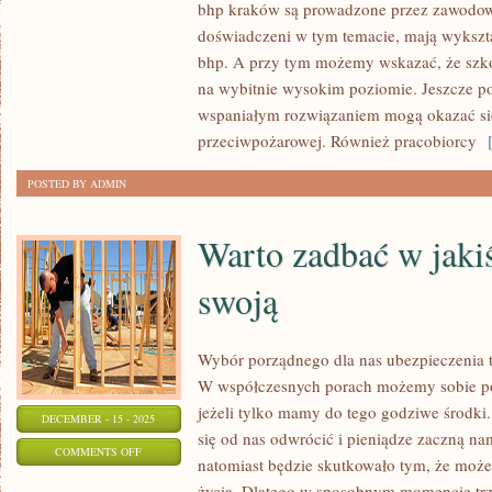
bhp kraków są prowadzone przez zawodow
OTWORZYĆ
doświadczeni w tym temacie, mają wykszta
SWÓJ
bhp. A przy tym możemy wskazać, że szko
WŁASNY
na wybitnie wysokim poziomie. Jeszcze 
SKLEP?
wspaniałym rozwiązaniem mogą okazać się
MUSISZ
przeciwpożarowej. Również pracobiorcy
[
POSTED BY ADMIN
Warto zadbać w jaki
swoją
Wybór porządnego dla nas ubezpieczenia to
W współczesnych porach możemy sobie po
jeżeli tylko mamy do tego godziwe środki
DECEMBER - 15 - 2025
się od nas odwrócić i pieniądze zaczną na
ON
COMMENTS OFF
natomiast będzie skutkowało tym, że moż
WARTO
życia. Dlatego w sposobnym momencie trz