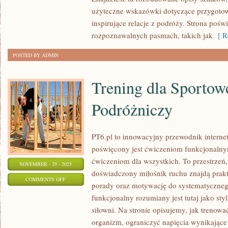
INDONEZJA
użyteczne wskazówki dotyczące przygotowa
I
inspirujące relacje z podróży. Strona poświ
FILIPINY
rozpoznawalnych pasmach, takich jak
[ Re
POSTED BY ADMIN
Trening dla Sportow
Podróżniczy
PT6.pl to innowacyjny przewodnik internet
poświęcony jest ćwiczeniom funkcjonaln
ćwiczeniom dla wszystkich. To przestrzeń,
NOVEMBER - 29 - 2025
doświadczony miłośnik ruchu znajdą prakt
ON
COMMENTS OFF
porady oraz motywację do systematycznego
TRENING
funkcjonalny rozumiany jest tutaj jako styl 
DLA
siłowni. Na stronie opisujemy, jak treno
SPORTOWCÓW
organizm, ograniczyć napięcia wynikające 