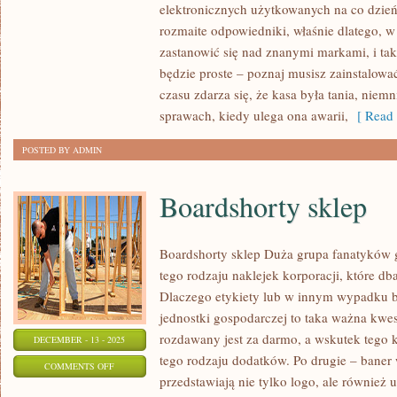
SOBIE
elektronicznych użytkowanych na co dzień
PYTANIE
rozmaite odpowiedniki, właśnie dlatego, w 
CZY
zastanowić się nad znanymi markami, i tak
będzie proste – poznaj musisz zainstalowa
WSZELKIE
czasu zdarza się, że kasa była tania, niem
OPRZYRZĄDOWANIA
sprawach, kiedy ulega ona awarii,
[ Read 
ELEKTRONICZNE
SĄ
POSTED BY ADMIN
UPROSZCZENIEM
Boardshorty sklep
Boardshorty sklep Duża grupa fanatyków
tego rodzaju naklejek korporacji, które d
Dlaczego etykiety lub w innym wypadku b
jednostki gospodarczej to taka ważna kwes
rozdawany jest za darmo, a wskutek tego 
DECEMBER - 13 - 2025
tego rodzaju dodatków. Po drugie – baner 
ON
COMMENTS OFF
przedstawiają nie tylko logo, ale również u
BOARDSHORTY