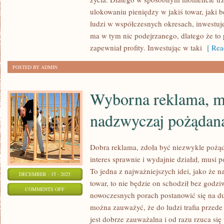
ZADBAĆ
ulokowaniu pieniędzy w jakiś towar, jaki b
W
ludzi w współczesnych okresach, inwestuj
JAKIŚ
ma w tym nic podejrzanego, dlatego że to p
SPOSÓB
zapewniał profity. Inwestując w taki
[ Rea
O
POSTED BY ADMIN
SWOJĄ
Wyborna reklama, m
nadzwyczaj pożądan
Dobra reklama, zdoła być niezwykle pożąda
interes sprawnie i wydajnie działał, musi p
To jedna z najważniejszych idei, jako że na
DECEMBER - 15 - 2025
towar, to nie będzie on schodził bez godz
ON
COMMENTS OFF
nowoczesnych porach postanowić się na d
WYBORNA
można zauważyć, że do ludzi trafia przede
REKLAMA,
jest dobrze zauważalna i od razu rzuca si