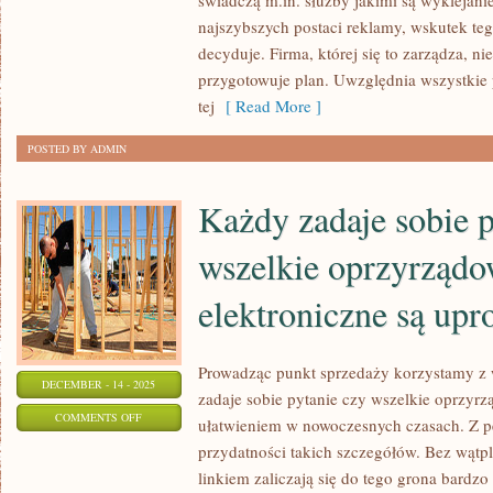
świadczą m.in. służby jakimi są wyklejani
Z
najszybszych postaci reklamy, wskutek teg
decyduje. Firma, której się to zarządza, n
UZYSKANIEM
przygotowuje plan. Uwzględnia wszystkie p
NOWYCH
tej
[ Read More ]
KLIENTÓW.
NIE
POSTED BY ADMIN
KAŻDY
JEST
Każdy zadaje sobie p
DOBRY
W
wszelkie oprzyrządo
MARKETINGU
elektroniczne są up
Prowadząc punkt sprzedaży korzystamy z 
DECEMBER - 14 - 2025
zadaje sobie pytanie czy wszelkie oprzyrz
ON
COMMENTS OFF
ułatwieniem w nowoczesnych czasach. Z 
KAŻDY
przydatności takich szczegółów. Bez wątpl
ZADAJE
linkiem zaliczają się do tego grona bardz