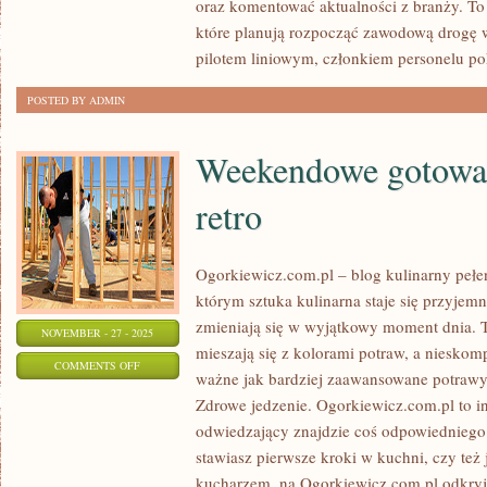
oraz komentować aktualności z branży. To
I
które planują rozpocząć zawodową drogę w
TAKTYKA
pilotem liniowym, członkiem personelu p
I
POSTED BY ADMIN
STRATEGIE
POWIETRZNE
Weekendowe gotowan
retro
Ogorkiewicz.com.pl – blog kulinarny pełen
którym sztuka kulinarna staje się przyjemn
zmieniają się w wyjątkowy moment dnia. 
NOVEMBER - 27 - 2025
mieszają się z kolorami potraw, a nieskom
ON
COMMENTS OFF
ważne jak bardziej zaawansowane potrawy.
WEEKENDOWE
Zdrowe jedzenie. Ogorkiewicz.com.pl to in
GOTOWANIE
odwiedzający znajdzie coś odpowiedniego
I
stawiasz pierwsze kroki w kuchni, czy te
KUCHNIA
kucharzem, na Ogorkiewicz.com.pl odkryje