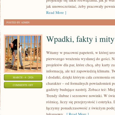
projektuje się takie rozwiązania, jak je w
jak unowocześniać, żeby pracowały pewnie
Read More ]
POSTED BY ADMIN
Wpadki, fakty i mity
Witamy w pracowni papeterii, w której uro
pierwszego wrażenia wysłanej do gości. N
projektów dla par, które chcą, aby karty z
informacją, ale też zapowiedzią klimatu. 
i dodatki, dzięki którym cała ceremonia or
MARCH - 4 - 2026
charakter – od formalnych powiadomień po
ON
COMMENTS OFF
gadżety budujące nastrój. Zobacz też: Miejs
WPADKI,
Trendy ślubne i sezonowe nowinki. W świe
FAKTY
różnicę, liczy się przejrzystość i estetyka
I
łączymy ponadczasowość z świeżym podej
MITY
luksusowy,
[ Read More ]