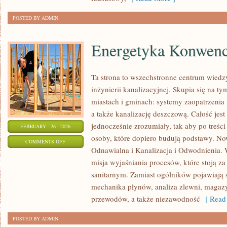
O
ŚLUBACH
POSTED BY ADMIN
Energetyka Konwenc
Ta strona to wszechstronne centrum wiedz
inżynierii kanalizacyjnej. Skupia się na ty
miastach i gminach: systemy zaopatrzenia
a także kanalizację deszczową. Całość jes
jednocześnie zrozumiały, tak aby po treści 
FEBRUARY - 26 - 2026
osoby, które dopiero budują podstawy. Now
ON
COMMENTS OFF
Odnawialna i Kanalizacja i Odwodnienia. W
ENERGETYKA
misja wyjaśniania procesów, które stoją 
KONWENCJONALNA
sanitarnym. Zamiast ogólników pojawiają s
mechanika płynów, analiza zlewni, maga
przewodów, a także niezawodność
[ Read 
POSTED BY ADMIN