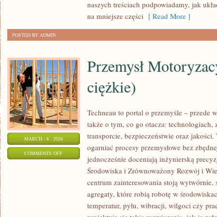
naszych treściach podpowiadamy, jak układ
na mniejsze części
[ Read More ]
POSTED BY ADMIN
Przemysł Motoryzac
ciężkie)
Techneau to portal o przemyśle – przede w
także o tym, co go otacza: technologiach, z
transporcie, bezpieczeństwie oraz jakości.
MARCH - 8 - 2026
ogarniać procesy przemysłowe bez zbędnej 
ON
COMMENTS OFF
jednocześnie doceniają inżynierską precy
PRZEMYSŁ
Środowiska i Zrównoważony Rozwój i Wie
MOTORYZACYJNY
centrum zainteresowania stoją wytwórnie,
(POJAZDY
agregaty, które robią robotę w środowisk
CIĘŻKIE)
temperatur, pyłu, wibracji, wilgoci czy pr