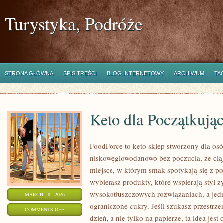
Turystyka, Podróże
STRONA GŁÓWNA
SPIS TREŚCI
BLOG INTERNETOWY
ARCHIWUM
TA
Keto dla Początkują
FoodForce to keto sklep stworzony dla osó
niskowęglowodanowo bez poczucia, że ciąg
miejsce, w którym smak spotykają się z 
wybierasz produkty, które wspierają styl ż
wysokotłuszczowych rozwiązaniach, a jed
MARCH - 8 - 2026
ograniczone cukry. Jeśli szukasz przestrzen
ON
COMMENTS OFF
dzień, a nie tylko na papierze, ta idea jes
KETO