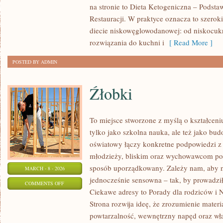
na stronie to Dieta Ketogeniczna – Podsta
DLA
Restauracji. W praktyce oznacza to szerok
POCZĄTKUJĄCYCH
diecie niskowęglowodanowej: od niskocuk
rozwiązania do kuchni i
[ Read More ]
POSTED BY ADMIN
Źłobki
To miejsce stworzone z myślą o kształceni
tylko jako szkolna nauka, ale też jako bu
oświatowy łączy konkretne podpowiedzi z 
młodzieży, bliskim oraz wychowawcom por
sposób uporządkowany. Zależy nam, aby na
MARCH - 8 - 2026
jednocześnie sensowna – tak, by prowadził
ON
COMMENTS OFF
Ciekawe adresy to Porady dla rodziców i 
ŹŁOBKI
Strona rozwija ideę, że zrozumienie materi
powtarzalność, wewnętrzny napęd oraz wła