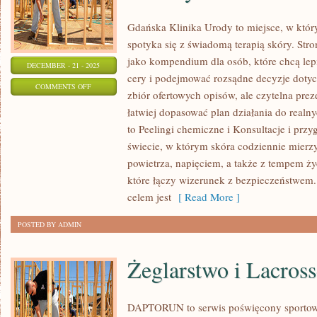
Gdańska Klinika Urody to miejsce, w któ
spotyka się z świadomą terapią skóry. Stro
jako kompendium dla osób, które chcą lep
DECEMBER - 21 - 2025
cery i podejmować rozsądne decyzje dotycz
ON
COMMENTS OFF
zbiór ofertowych opisów, ale czytelna preze
SKÓRA
łatwiej dopasować plan działania do realny
A
to Peelingi chemiczne i Konsultacje i prz
LEKI
świecie, w którym skóra codziennie mierzy
I
powietrza, napięciem, a także z tempem życ
TERAPIE
które łączy wizerunek z bezpieczeństwem.
I
celem jest
[ Read More ]
URODA
POSTED BY ADMIN
PO
50.
Żeglarstwo i Lacross
ROKU
ŻYCIA
DAPTORUN to serwis poświęcony sportow