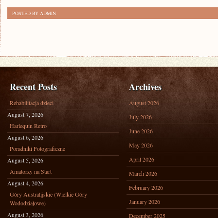
ZABIEGI
POSTED BY ADMIN
FIZYKALNE
Recent Posts
Archives
Rehabilitacja dzieci
August 2026
August 7, 2026
July 2026
Harlequin Retro
June 2026
August 6, 2026
May 2026
Poradniki Fotograficzne
April 2026
August 5, 2026
Amatorzy na Start
March 2026
August 4, 2026
February 2026
Góry Australijskie (Wielkie Góry
January 2026
Wododziałowe)
August 3, 2026
December 2025