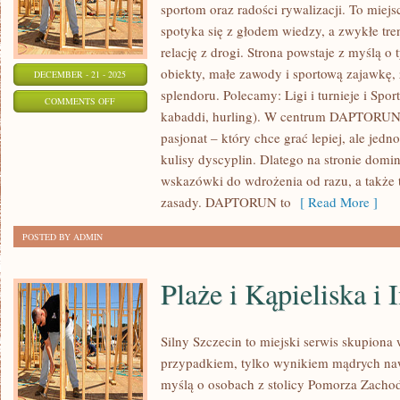
sportom oraz radości rywalizacji. To miej
spotyka się z głodem wiedzy, a zwykłe tren
relację z drogi. Strona powstaje z myślą o
obiekty, małe zawody i sportową zajawkę, 
DECEMBER - 21 - 2025
splendoru. Polecamy: Ligi i turnieje i Spor
ON
COMMENTS OFF
kabaddi, hurling). W centrum DAPTORUN 
ŻEGLARSTWO
pasjonat – który chce grać lepiej, ale jed
I
kulisy dyscyplin. Dlatego na stronie domin
LACROSSE
wskazówki do wdrożenia od razu, a także 
zasady. DAPTORUN to
[ Read More ]
POSTED BY ADMIN
Plaże i Kąpieliska i 
Silny Szczecin to miejski serwis skupiona wo
przypadkiem, tylko wynikiem mądrych na
myślą o osobach z stolicy Pomorza Zachodn