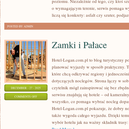
poziomu. Niezależnie od tego, czy ktoś sz
I
o wymagającym terenie, serwis pomaga wy
KONSERWACJA
liczą się konkrety: asfalt czy szuter, podja
ROWERU
POSTED BY ADMIN
Zamki i Pałace
Hotel-Logan.com.pl to blog turystyczny p
planować wyjazdy w sposób praktyczny. To 
które chcą odkrywać regiony i jednocześn
dotyczących noclegów. Strona łączy w sob
czytelnik mógł zainspirować się bez zbęd
DECEMBER - 27 - 2025
serwisu znajdują się hotele – od kameraln
ON
COMMENTS OFF
wszystko, co pomaga wybrać nocleg dopa
ZAMKI
Hotel-Logan.com.pl pokazuje, że dobry noc
I
także wygoda całego wyjazdu. Dzięki temu 
PAŁACE
wybór hotelu jak na ważny składnik trasy: