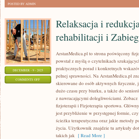
POSTED BY ADMIN
–
ZMIANY
Relaksacja i redukcj
I
PORADY
rehabilitacji i Zabieg
ArstanMedica.pl to strona poświęcony fizjo
powstał z myślą o czytelnikach szukających
praktycznych porad i konkretnych wskazó
DECEMBER - 9 - 2025
pełnej sprawności. Na ArstanMedica.pl zna
ON
COMMENTS OFF
skierowane do osób aktywnych fizycznie, j
RELAKSACJA
dużo czasu przy biurku, a także do senior
I
z nawracającymi dolegliwościami. Zobacz 
REDUKCJA
fizjoterapii i Fizjoterapia sportowa. Głó
STRESU
jest przybliżenie w przystępnej formie, czy
W
ścieżka terapeutyczna oraz jakie metody 
REHABILITACJI
życia. Użytkownik znajdzie tu artykuły d
I
takich jak
[ Read More ]