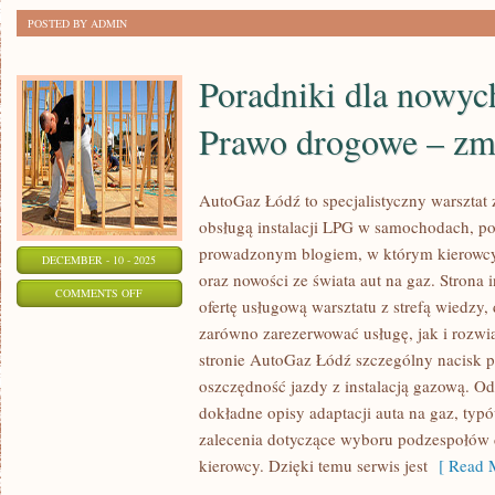
POSTED BY ADMIN
Poradniki dla nowyc
Prawo drogowe – zmi
AutoGaz Łódź to specjalistyczny warsztat 
obsługą instalacji LPG w samochodach, po
prowadzonym blogiem, w którym kierowcy 
DECEMBER - 10 - 2025
oraz nowości ze świata aut na gaz. Strona
ON
COMMENTS OFF
ofertę usługową warsztatu z strefą wiedzy
PORADNIKI
zarówno zarezerwować usługę, jak i rozwi
DLA
stronie AutoGaz Łódź szczególny nacisk p
NOWYCH
oszczędność jazdy z instalacją gazową. Od
KIEROWCÓW
dokładne opisy adaptacji auta na gaz, ty
I
zalecenia dotyczące wyboru podzespołów 
PRAWO
kierowcy. Dzięki temu serwis jest
[ Read M
DROGOWE