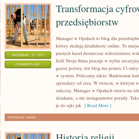
Transformacja cyfro
przedsiębiorstw
Manager w Opałach to blog dla przedsiębi
którzy skalują działalność online. To miej
pustych haseł dostarczać wdrożeniowe wsk
DECEMBER - 27 - 2025
Jeśli Twoja firma pracuje w trybie awaryjny
ON
COMMENTS OFF
gasisz pożary, ten blog ma pomóc Ci odzy
TRANSFORMACJA
w system. Polecamy także: Budowanie kult
CYFROWA
sprzedaży od zera. W świecie, w którym w
PRZEDSIĘBIORSTW
sukcesy, Manager w Opałach stawia na zdr
działanie, a nie instagramowe porady. Teks
je do ręki jak
[ Read More ]
POSTED BY ADMIN
Historia religii