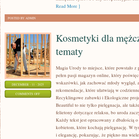
ICH
Read More ]
UNIKAĆ
POSTED BY ADMIN
Kosmetyki dla mężc
tematy
Magia Urody to miejsce, które powstało z 
pełen pasji magazyn online, który poświęco
wskazówki, jak zachować młody wygląd, 
DECEMBER - 11 - 2025
rekomendacje, które ułatwiają w codzienne
ON
COMMENTS OFF
Recyklingowe zabawki i Ekologiczne projek
KOSMETYKI
Beautiful to nie tylko pielęgnacja, ale ta
DLA
felietony dotyczące relaksu, bo uroda zacz
MĘŻCZYZN
Każdy tekst jest opracowany z dbałością 
DIY
kobietom, które kochają pielęgnację. W 
I
i elegancję, pokazując, że piękno ma wiel