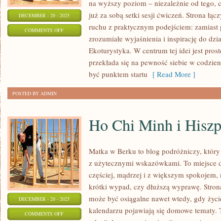
na wyższy poziom – niezależnie od tego, 
już za sobą setki sesji ćwiczeń. Strona łą
DECEMBER - 20 - 2025
ruchu z praktycznym podejściem: zamiast 
ON
COMMENTS OFF
zrozumiałe wyjaśnienia i inspirację do dzi
PLAŻE
Ekoturystyka. W centrum tej idei jest pros
I
przekłada się na pewność siebie w codzie
KĄPIELISKA
być punktem startu
[ Read More ]
I
INNE
POSTED BY ADMIN
TEMATY
Ho Chi Minh i Hiszp
Matka w Berku to blog podróżniczy, który
z użytecznymi wskazówkami. To miejsce d
częściej, mądrzej i z większym spokojem, 
krótki wypad, czy dłuższą wyprawę. Stron
może być osiągalne nawet wtedy, gdy życie
DECEMBER - 20 - 2025
kalendarzu pojawiają się domowe tematy. T
ON
COMMENTS OFF