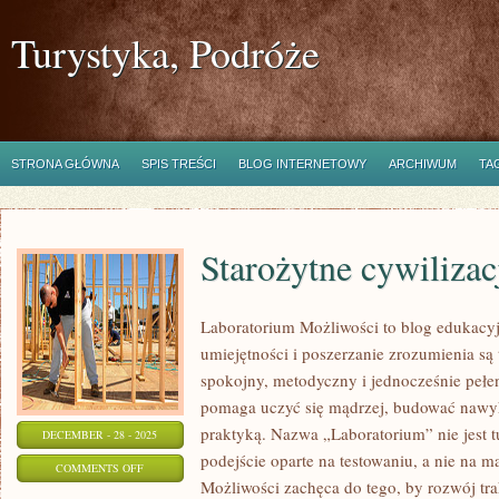
Turystyka, Podróże
STRONA GŁÓWNA
SPIS TREŚCI
BLOG INTERNETOWY
ARCHIWUM
TA
Starożytne cywilizac
Laboratorium Możliwości to blog edukacy
umiejętności i poszerzanie zrozumienia są
spokojny, metodyczny i jednocześnie pełen
pomaga uczyć się mądrzej, budować nawyki
praktyką. Nazwa „Laboratorium” nie jest 
DECEMBER - 28 - 2025
podejście oparte na testowaniu, a nie na 
ON
COMMENTS OFF
Możliwości zachęca do tego, by rozwój tr
STAROŻYTNE