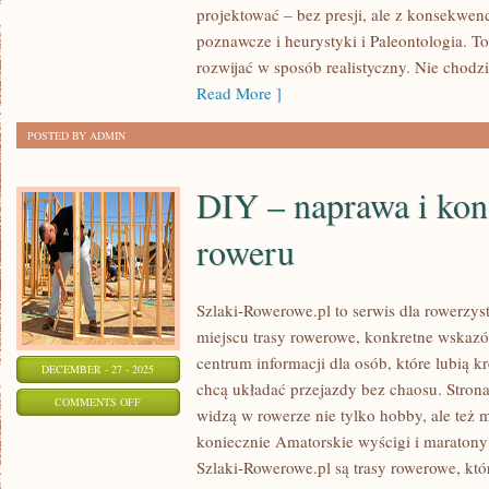
projektować – bez presji, ale z konsekwen
CYWILIZACJE
poznawcze i heurystyki i Paleontologia. To
rozwijać w sposób realistyczny. Nie chodz
Read More ]
POSTED BY ADMIN
DIY – naprawa i kon
roweru
Szlaki-Rowerowe.pl to serwis dla rowerzys
miejscu trasy rowerowe, konkretne wskazów
centrum informacji dla osób, które lubią k
DECEMBER - 27 - 2025
chcą układać przejazdy bez chaosu. Strona 
ON
COMMENTS OFF
widzą w rowerze nie tylko hobby, ale też
DIY
koniecznie Amatorskie wyścigi i maratony
–
Szlaki-Rowerowe.pl są trasy rowerowe, k
NAPRAWA