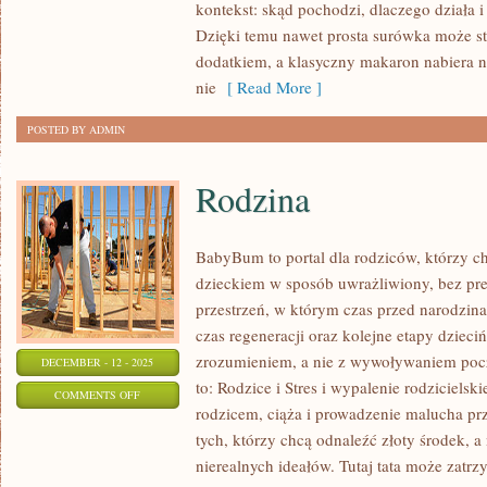
Z
kontekst: skąd pochodzi, dlaczego działa 
Dzięki temu nawet prosta surówka może st
FOOD
dodatkiem, a klasyczny makaron nabiera 
TOURÓW
nie
[ Read More ]
I
PODRÓŻE
POSTED BY ADMIN
KULINARNE
–
Rodzina
RELACJE
Z
FOOD
BabyBum to portal dla rodziców, którzy c
TOURÓW
dzieckiem w sposób uwrażliwiony, bez pres
przestrzeń, w którym czas przed narodzin
czas regeneracji oraz kolejne etapy dzieci
zrozumieniem, a nie z wywoływaniem pocz
DECEMBER - 12 - 2025
to: Rodzice i Stres i wypalenie rodziciel
ON
COMMENTS OFF
rodzicem, ciąża i prowadzenie malucha prze
RODZINA
tych, którzy chcą odnaleźć złoty środek, 
nierealnych ideałów. Tutaj tata może zatrzy