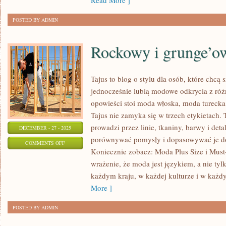
Read More ]
POSTED BY ADMIN
Rockowy i grunge’ow
Tajus to blog o stylu dla osób, które chcą 
jednocześnie lubią modowe odkrycia z różn
opowieści stoi moda włoska, moda turecka
Tajus nie zamyka się w trzech etykietach. T
prowadzi przez linie, tkaniny, barwy i deta
DECEMBER - 27 - 2025
porównywać pomysły i dopasowywać je do
ON
COMMENTS OFF
Koniecznie zobacz: Moda Plus Size i Must-
ROCKOWY
wrażenie, że moda jest językiem, a nie ty
I
każdym kraju, w każdej kulturze i w każd
GRUNGE’OWY
More ]
STYL
POSTED BY ADMIN