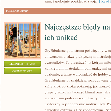
sam, i spokojnie poukładać swoją
[ Read 
POSTED BY ADMIN
Najczęstsze błędy na 
ich unikać
GryFabularne.pl to strona poświęcony w c
uniwersom, a także praktycznym instrukcj
uczestników. To przestrzeń, w którym miłoś
DECEMBER - 12 - 2025
konkretnymi materiałami pomagającymi p
ON
COMMENTS OFF
poziomie, a także wprowadzać do hobby z
NAJCZĘSTSZE
GryFabularne.pl znajdziesz rozbudowane p
BŁĘDY
które krok po kroku pokazują, jak tworzy
NA
grupą graczy, jak tworzyć klimat oraz jak 
SESJACH
wyzwaniami podczas sesji. Każdy poradnik
I
użyteczny, a jednocześnie motywujący. Po
JAK
narzędzia cyfrowe i Gry kooperacyjne. Ser