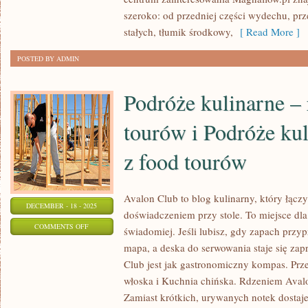
PIELĘGNACJA
szeroko: od przedniej części wydechu, przez
LAKIERU
stałych, tłumik środkowy,
[ Read More ]
POSTED BY ADMIN
Podróże kulinarne – 
tourów i Podróże kul
z food tourów
Avalon Club to blog kulinarny, który łącz
DECEMBER - 18 - 2025
doświadczeniem przy stole. To miejsce dla
ON
COMMENTS OFF
świadomiej. Jeśli lubisz, gdy zapach przyp
PODRÓŻE
mapa, a deska do serwowania staje się za
KULINARNE
Club jest jak gastronomiczny kompas. Prz
–
włoska i Kuchnia chińska. Rdzeniem Avalo
RELACJE
Zamiast krótkich, urywanych notek dostajes