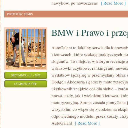
INNE
nawyków, po nowoczesne
[ Read More ]
TEMATY
POSTED BY ADMIN
BMW i Prawo i prze
AutoGalant to lokalny serwis dla kierowcó
kierowcach, które szukają praktycznych p
sloganów. To miejsce, w którym recenzje a
wskazówki użytkowe, rankingi aut, nowośc
wydatków łączą się w przemyślany obraz 
DECEMBER - 11 - 2025
Dodge i Akcesoria i gadżety motoryzacyj
ON
COMMENTS OFF
użytkownik znajdzie coś dla siebie – zar
BMW
prawa jazdy, jak i wieloletni kierowca, któr
I
motoryzacyjną. Strona została pomyślana
PRAWO
wszystkim, co wiąże się z codzienną eksp
I
odpowiedniego modelu, przez koszty utrzy
PRZEPISY
AutoGalant
[ Read More ]
DROGOWE