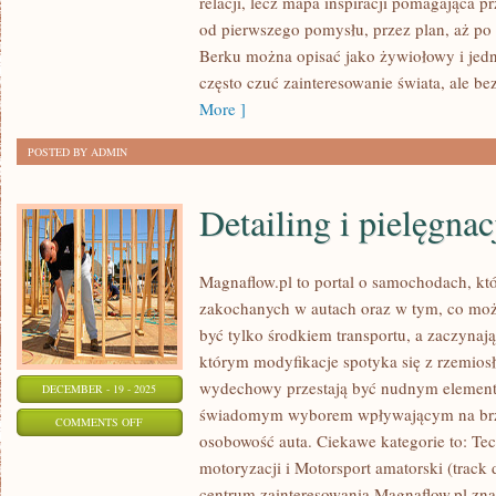
relacji, lecz mapa inspiracji pomagająca p
HO
od pierwszego pomysłu, przez plan, aż po
CHI
Berku można opisać jako żywiołowy i jedn
MINH
często czuć zainteresowanie świata, ale b
I
More ]
HISZPANIA
POSTED BY ADMIN
Detailing i pielęgnac
Magnaflow.pl to portal o samochodach, kt
zakochanych w autach oraz w tym, co możn
być tylko środkiem transportu, a zaczynają
którym modyfikacje spotyka się z rzemiosł
wydechowy przestają być nudnym elemente
DECEMBER - 19 - 2025
świadomym wyborem wpływającym na brz
ON
COMMENTS OFF
osobowość auta. Ciekawe kategorie to: Te
DETAILING
motoryzacji i Motorsport amatorski (track 
I
centrum zainteresowania Magnaflow.pl zn