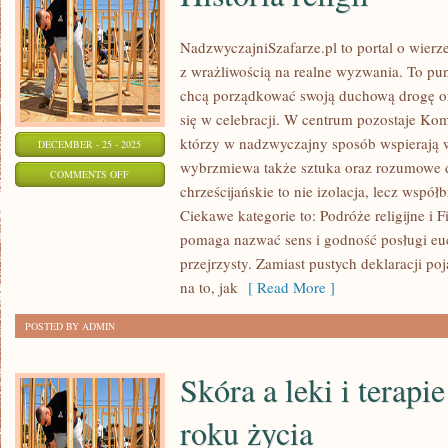
NadzwyczajniSzafarze.pl to portal o wierze
z wrażliwością na realne wyzwania. To pun
chcą porządkować swoją duchową drogę ora
się w celebracji. W centrum pozostaje Kom
którzy w nadzwyczajny sposób wspierają w
DECEMBER - 25 - 2025
wybrzmiewa także sztuka oraz rozumowe d
ON
COMMENTS OFF
chrześcijańskie to nie izolacja, lecz współ
HISTORIA
Ciekawe kategorie to: Podróże religijne i Fi
RELIGII
pomaga nazwać sens i godność posługi eu
przejrzysty. Zamiast pustych deklaracji po
na to, jak
[ Read More ]
POSTED BY ADMIN
Skóra a leki i terapi
roku życia