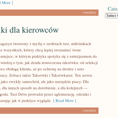
 More ]
Cate
CONTINUE
Categories
iki dla kierowców
magazyn tworzony z myślą o szoferach taxi, miłośnikach
z wszystkich, którzy chcą lepiej zrozumieć świat
miejsce, w którym praktyka spotyka się z entuzjazmem do
 wiedzą o tym, jak działa nowoczesna taksówka: od selekcji
ez obsługę klienta, aż po ochronę na drodze i sens
acy. Zobacz także Taksówki i Taksówkarze. Ten serwis
e jako zwykły samochód, ale jako narzędzie pracy. Dla
h, dla innych sposób na dorobienie, a dla kolejnych —
goda. Taxi Drive prowadzi przez aglomerację, odcinki i
kazując jak w praktyce wygląda
[ Read More ]
CONTINUE