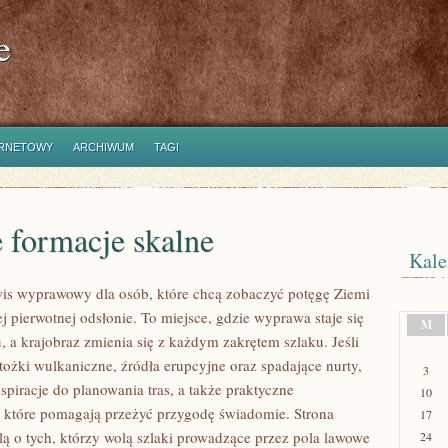
e
ERNETOWY
ARCHIWUM
TAGI
 formacje skalne
Kale
wis wyprawowy dla osób, które chcą zobaczyć potęgę Ziemi
ej pierwotnej odsłonie. To miejsce, gdzie wyprawa staje się
M
u, a krajobraz zmienia się z każdym zakrętem szlaku. Jeśli
tożki wulkaniczne, źródła erupcyjne oraz spadające nurty,
3
nspiracje do planowania tras, a także praktyczne
10
 które pomagają przeżyć przygodę świadomie. Strona
17
lą o tych, którzy wolą szlaki prowadzące przez pola lawowe
24