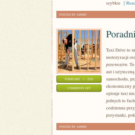
szybkie
[ Read
POSTED BY ADMIN
Poradn
Taxi Drive to 
motoryzacji ora
przewozów. To 
aut i użyteczną
samochodu, prz
FEBRUARY - 3 - 2026
ekonomiczny pr
ON
COMMENTS OFF
opisuje taxi ni
PORADNIKI
jednych to fac
DLA
codzienna przy
KIEROWCÓW
przystanki, po
POSTED BY ADMIN