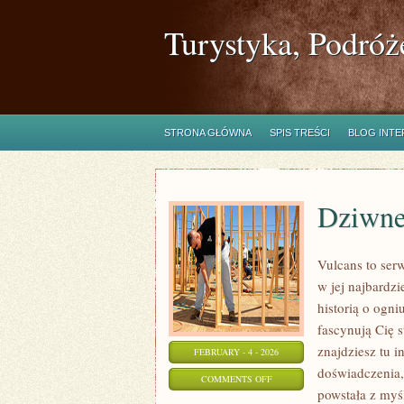
Turystyka, Podróż
STRONA GŁÓWNA
SPIS TREŚCI
BLOG INT
Dziwne
Vulcans to ser
w jej najbardzi
historią o ogni
fascynują Cię s
znajdziesz tu i
FEBRUARY - 4 - 2026
doświadczenia,
ON
COMMENTS OFF
powstała z myś
DZIWNE