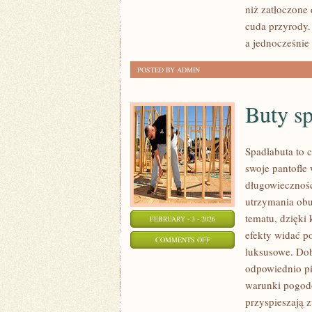
niż zatłoczone 
FORMACJE
cuda przyrody.
SKALNE
a jednocześnie 
POSTED BY ADMIN
Buty s
Spadlabuta to c
swoje pantofle 
długowieczność
utrzymania obu
tematu, dzięki 
FEBRUARY - 3 - 2026
efekty widać po
ON
COMMENTS OFF
luksusowe. Dobr
BUTY
odpowiednio pi
SPORTOWE
warunki pogodo
przyspieszają z