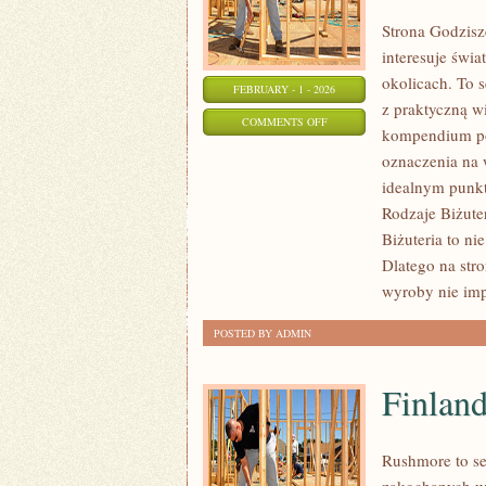
Strona Godzisz
interesuje świ
okolicach. To s
FEBRUARY - 1 - 2026
z praktyczną w
ON
COMMENTS OFF
kompendium po 
EKOLOGICZNA
oznaczenia na 
I
idealnym punkte
ZRÓWNOWAŻONA
Rodzaje Biżute
BIŻUTERIA
Biżuteria to ni
Dlatego na str
wyroby nie im
POSTED BY ADMIN
Finland
Rushmore to se