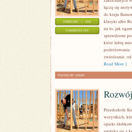
zakochanych w 
łączą się moty
do kraju flamen
klasyki albo Re
FEBRUARY - 1 - 2026
na to, jak oga
ON
COMMENTS OFF
sprawdzone pod
FINLANDIA
które lubią mie
podróżowania. 
zwiedzanie: od
Read More ]
POSTED BY ADMIN
Rozwój
Przedszkole Ku
wszystkich, któ
opieki żłobkow
spotyka się z k