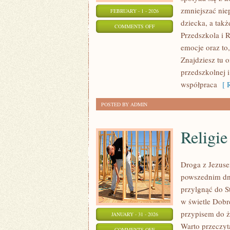
zmniejszać nie
FEBRUARY - 1 - 2026
dziecka, a takż
ON
COMMENTS OFF
Przedszkola i 
ROZWÓJ
emocje oraz to
PRZEDSZKOLAKÓW
Znajdziesz tu 
przedszkolnej 
współpraca
[ R
POSTED BY ADMIN
Religi
Droga z Jezuse
powszednim dni
przylgnąć do S
w świetle Dobre
przypisem do ż
JANUARY - 31 - 2026
Warto przeczyt
ON
COMMENTS OFF