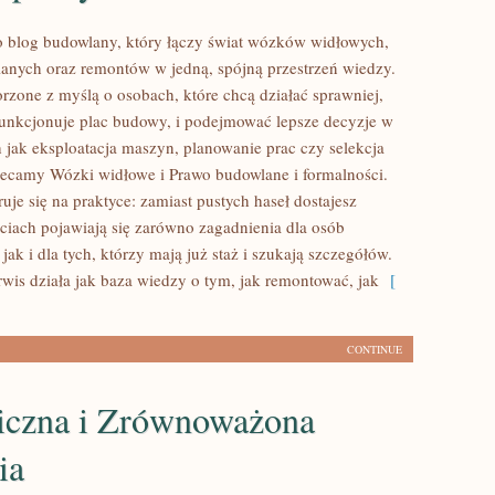
 blog budowlany, który łączy świat wózków widłowych,
nych oraz remontów w jedną, spójną przestrzeń wiedzy.
orzone z myślą o osobach, które chcą działać sprawniej,
funkcjonuje plac budowy, i podejmować lepsze decyzje w
h jak eksploatacja maszyn, planowanie prac czy selekcja
lecamy Wózki widłowe i Prawo budowlane i formalności.
uje się na praktyce: zamiast pustych haseł dostajesz
ściach pojawiają się zarówno zagadnienia dla osób
jak i dla tych, którzy mają już staż i szukają szczegółów.
rwis działa jak baza wiedzy o tym, jak remontować, jak
[
CONTINUE
iczna i Zrównoważona
ia