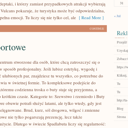
31
deptaki, i którzy zamiast przypadkowych atrakcji wybierają
 Vulcans pokazuje, że turystyka może być odpowiedzialna,
« Jul
pełna emocji. Tu liczy się nie tylko cel, ale
[ Read More ]
CONTINUE
Rekl
Przejdź 
portowe
Uzyskaj
Zobacz 
entrum stworzone dla osób, które chcą zatroszczyć się o
https:/
w sposób profesjonalny. Jeśli lubisz estetykę, wygodę i
 ulubionych par, znajdziesz tu wszystko, co potrzebne do
Kliknij,
wia w świetnej formie. To kompleksowe podejście do
Tu
któremu codzienna troska o buty staje się przyjemna, a
Tu
 krótkim czasie. Kategorie to: Szewstwo i rzemiosło i Buty
http://l
e obuwie potrafi służyć latami, ale tylko wtedy, gdy jest
Blog
elęgnowane. Brud, kurz, sól drogowa, wilgoć i zmienne
we nie tylko pogarszają prezencję, lecz także
Strona
użycie. Dlatego w świecie Spadlabuta liczy się regularność: