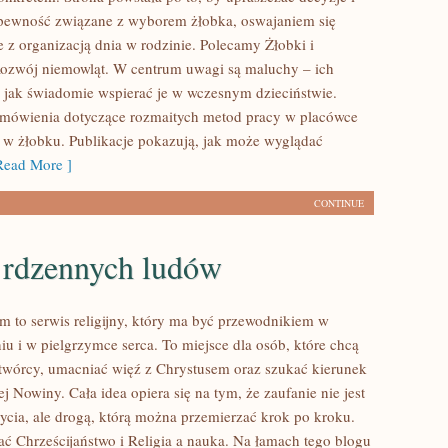
pewność związane z wyborem żłobka, oswajaniem się
e z organizacją dnia w rodzinie. Polecamy Żłobki i
Rozwój niemowląt. W centrum uwagi są maluchy – ich
, jak świadomie wspierać je w wczesnym dzieciństwie.
omówienia dotyczące rozmaitych metod pracy w placówce
i w żłobku. Publikacje pokazują, jak może wyglądać
ead More ]
CONTINUE
e rdzennych ludów
m to serwis religijny, który ma być przewodnikiem w
u i w pielgrzymce serca. To miejsce dla osób, które chcą
twórcy, umacniać więź z Chrystusem oraz szukać kierunek
j Nowiny. Cała idea opiera się na tym, że zaufanie nie jest
ycia, ale drogą, którą można przemierzać krok po kroku.
ać Chrześcijaństwo i Religia a nauka. Na łamach tego blogu