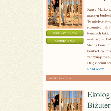
Kursy Marko to
maszyn budowla
To miejsce stw
rozumieć, jak 
tematach takic
FEBRUARY - 2 - 2026
materiałów. Po
ON
COMMENTS OFF
Strona koncentr
DACHY
konkret. W tre
I
zaczynających, 
POKRYCIA
Dzięki temu se
DACHOWE
Read More ]
POSTED BY ADMIN
Ekolog
Biżuter