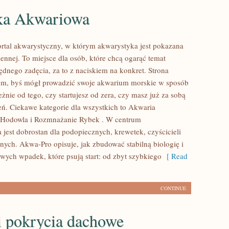
ka Akwariowa
rtal akwarystyczny, w którym akwarystyka jest pokazana
ennej. To miejsce dla osób, które chcą ogarąć temat
ędnego zadęcia, za to z naciskiem na konkret. Strona
tym, byś mógł prowadzić swoje akwarium morskie w sposób
leżnie od tego, czy startujesz od zera, czy masz już za sobą
eń. Ciekawe kategorie dla wszystkich to Akwaria
 Hodowla i Rozmnażanie Rybek . W centrum
 jest dobrostan dla podopiecznych, krewetek, czyścicieli
dnych. Akwa-Pro opisuje, jak zbudować stabilną biologię i
owych wpadek, które psują start: od zbyt szybkiego
[ Read
CONTINUE
i pokrycia dachowe