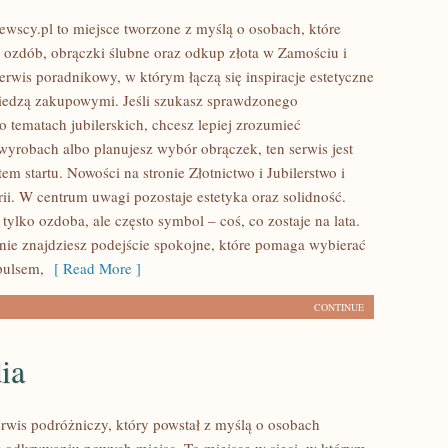
ewscy.pl to miejsce tworzone z myślą o osobach, które
at ozdób, obrączki ślubne oraz odkup złota w Zamościu i
erwis poradnikowy, w którym łączą się inspiracje estetyczne
iedzą zakupowymi. Jeśli szukasz sprawdzonego
tematach jubilerskich, chcesz lepiej zrozumieć
wyrobach albo planujesz wybór obrączek, ten serwis jest
m startu. Nowości na stronie Złotnictwo i Jubilerstwo i
rii. W centrum uwagi pozostaje estetyka oraz solidność.
e tylko ozdoba, ale często symbol – coś, co zostaje na lata.
onie znajdziesz podejście spokojne, które pomaga wybierać
pulsem,
[ Read More ]
CONTINUE
ia
rwis podróżniczy, który powstał z myślą o osobach