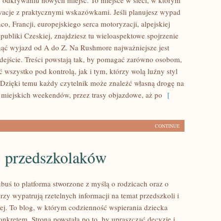
odkrywaniu nowych miejsc. To miejsce w sieci, w którym
wacje z praktycznymi wskazówkami. Jeśli planujesz wypad
co, Francji, europejskiego serca motoryzacji, alpejskiej
publiki Czeskiej, znajdziesz tu wieloaspektowe spojrzenie
rnąć wyjazd od A do Z. Na Rushmore najważniejsze jest
ejście. Treści powstają tak, by pomagać zarówno osobom,
ć wszystko pod kontrolą, jak i tym, którzy wolą luźny styl
Dzięki temu każdy czytelnik może znaleźć własną drogę na
 miejskich weekendów, przez trasy objazdowe, aż po
[
CONTINUE
 przedszkolaków
buś to platforma stworzone z myślą o rodzicach oraz o
rzy wypatrują rzetelnych informacji na temat przedszkoli i
ej. To blog, w którym codzienność wspierania dziecka
onkretem. Strona powstała po to, by upraszczać decyzje i