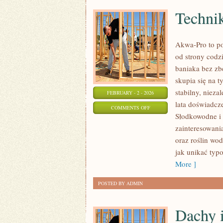
Techni
Akwa-Pro to po
od strony codzi
baniaka bez zb
skupia się na 
stabilny, nieza
FEBRUARY - 2 - 2026
lata doświadcz
ON
COMMENTS OFF
Słodkowodne i
TECHNIKA
zainteresowania
AKWARIOWA
oraz roślin wo
jak unikać typ
More ]
POSTED BY ADMIN
Dachy 