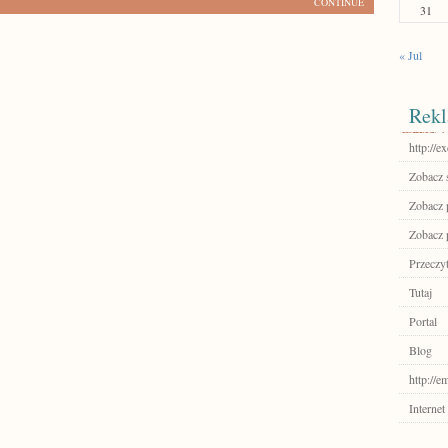
CONTINUE
31
« Jul
Rekl
http://ex
Zobacz 
Zobacz 
Zobacz p
Przeczyt
Tutaj
Portal
Blog
http://e
Internet