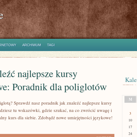
e
ERNETOWY
ARCHIWUM
TAGI
leźć najlepsze kursy
Kale
e: Poradnik dla poliglotów
M
iglotą? Sprawdź nasz poradnik jak znaleźć najlepsze kursy
dziesz tu wskazówki, gdzie szukać, na co zwrócić uwagę i
3
alny kurs dla siebie. Zdobądź nowe umiejętności językowe!
10
17
24