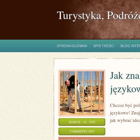
Turystyka, Podróż
STRONA GŁÓWNA
SPIS TREŚCI
BLOG INT
Jak zna
językow
Chcesz być pol
językowe! Znaj
jak wybrać ide
MARCH - 16 - 2025
ON
COMMENTS OFF
JAK