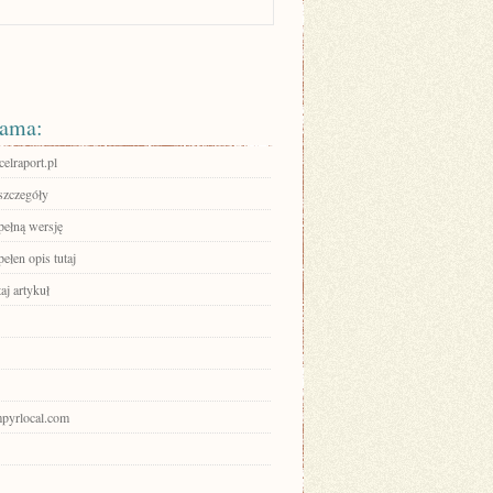
ama:
celraport.pl
szczegóły
pełną wersję
ełen opis tutaj
aj artykuł
mpyrlocal.com