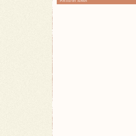
POSTED BY ADMIN
ZNALEŹĆ
NAJLEPSZE
KURSY
JĘZYKOWE:
PORADNIK
DLA
POLIGLOTÓW