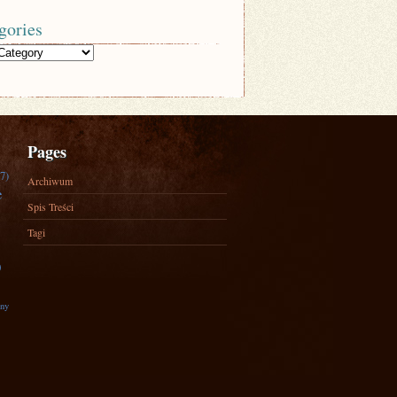
gories
Pages
7)
Archiwum
e
Spis Treści
Tagi
)
zny