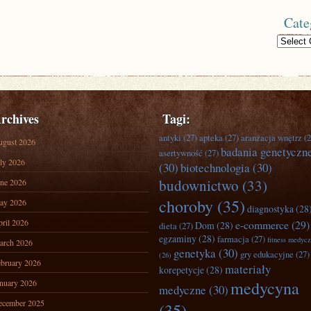
Cate
Categories
rchives
Tagi:
antyki
(27)
apteka
(27)
aranżacja wnętrz
(2
ugust 2026
badania genetyczn
asertywność
(27)
ly 2026
(30)
biotechnologia
(30)
budownictwo
(33)
ne 2026
choroby
(35)
ay 2026
diagnostyka
(28
ril 2026
e-commerce
(29)
Dom
(28)
dieta
(27)
egzaminy
(28)
farmacja
(27)
fitness medyc
arch 2026
genetyka
(30)
gry edukacyjne
(27)
(26)
bruary 2026
materiały
korepetycje
(28)
nuary 2026
medycyna
medyczne
(30)
ecember 2025
(35)