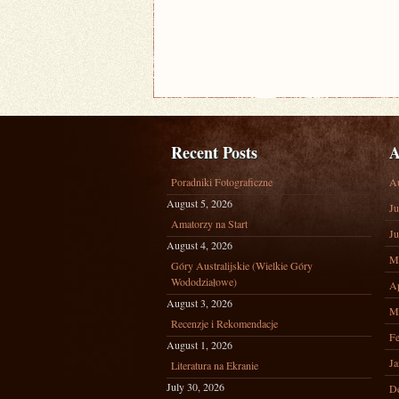
Recent Posts
A
Poradniki Fotograficzne
A
August 5, 2026
Ju
Amatorzy na Start
Ju
August 4, 2026
M
Góry Australijskie (Wielkie Góry
Wododziałowe)
Ap
August 3, 2026
M
Recenzje i Rekomendacje
Fe
August 1, 2026
Ja
Literatura na Ekranie
July 30, 2026
D