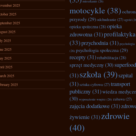
mieszkanie
(26)
ovember 2025
motocykle
(38)
ochron
tober 2025
przyrody
(29)
odchudzanie
(27)
ogród
(2
ptember 2025
opieka
opieka społeczna
(28)
ugust 2025
profilaktyka
zdrowotna
(31)
ly 2025
(33)
przychodnia
(31)
psychologia
ne 2025
psychologia społeczna
(29)
(26)
recepty
(31)
rehabilitacja
(28)
ay 2025
superfood
sprzęt medyczny
(30)
ril 2025
szkoła
(39)
(31)
szpital
arch 2025
(31)
transport
bruary 2025
sztuka cyfrowa
(27)
publiczny
(31)
wiedza medycz
(30)
zabawa
(27)
wyposażenie wnętrz
(26)
zajęcia dodatkowe
(31)
zdrow
zdrowie
żywienie
(31)
(40)