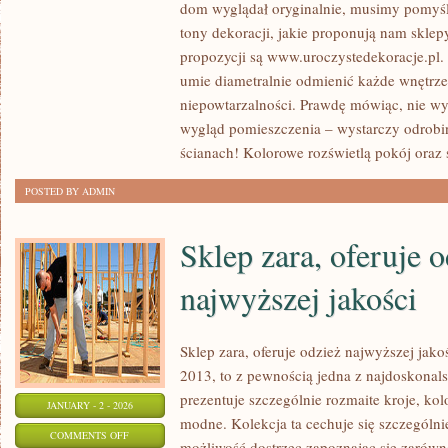
dom wyglądał oryginalnie, musimy pomyśl
PRACA
tony dekoracji, jakie proponują nam sklep
MA
propozycji są www.uroczystedekoracje.pl.
PRAWO
umie diametralnie odmienić każde wnętrze
BYĆ
niepowtarzalności. Prawdę mówiąc, nie w
KŁOPOTLIWA
wygląd pomieszczenia – wystarczy odrobin
I
ścianach! Kolorowe rozświetlą pokój oraz 
CIĘŻKA.
POSTED BY ADMIN
UWIDOCZNIA
Sklep zara, oferuje 
najwyższej jakości
Sklep zara, oferuje odzież najwyższej jako
2013, to z pewnością jedna z najdoskonals
prezentuje szczególnie rozmaite kroje, kol
JANUARY - 2 - 2026
modne. Kolekcja ta cechuje się szczególnie
ON
COMMENTS OFF
możliwość dostrzec zapoznając się zarówno