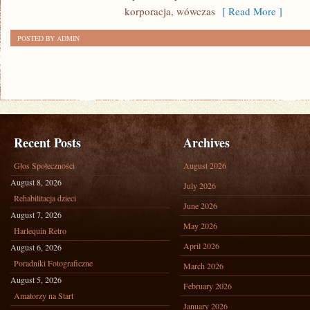
BARDZO
korporacja, wówczas
[ Read More ]
WAŻNĄ
POSTED BY ADMIN
RZECZĄ
Recent Posts
Archives
Głos Społeczności
August 2026
August 8, 2026
July 2026
Rehabilitacja dzieci
June 2026
August 7, 2026
May 2026
Harlequin Retro
April 2026
August 6, 2026
Poradniki Fotograficzne
March 2026
August 5, 2026
February 2026
Amatorzy na Start
January 2026