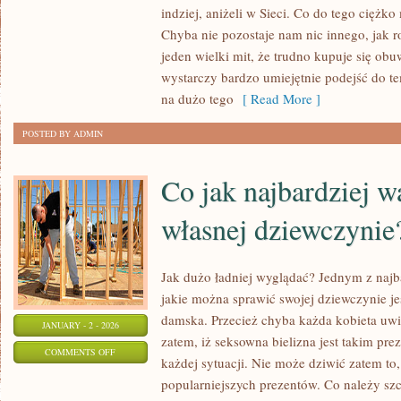
NADRUKI
indziej, aniżeli w Sieci. Co do tego ciężko
NA
Chyba nie pozostaje nam nic innego, jak ro
KOSZULKACH
jeden wielki mit, że trudno kupuje się ob
W
wystarczy bardzo umiejętnie podejść do te
ŁODZI
na dużo tego
[ Read More ]
WYKONUJE
POSTED BY ADMIN
DOSKONAŁA
FIRMA
Co jak najbardziej w
własnej dziewczynie
Jak dużo ładniej wyglądać? Jednym z naj
jakie można sprawić swojej dziewczynie je
damska. Przecież chyba każda kobieta uwie
JANUARY - 2 - 2026
zatem, iż seksowna bielizna jest takim pre
ON
COMMENTS OFF
każdej sytuacji. Nie może dziwić zatem to, 
CO
popularniejszych prezentów. Co należy szcz
JAK