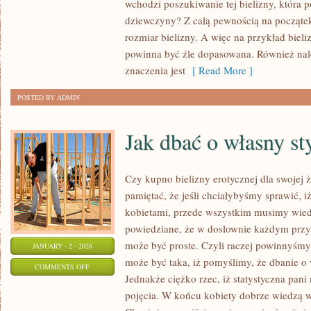
wchodzi poszukiwanie tej bielizny, która 
NAJBARDZIEJ
dziewczyny? Z całą pewnością na począte
WARTO
rozmiar bielizny. A więc na przykład bieli
ZAKUPIĆ
powinna być źle dopasowana. Również nale
WŁASNEJ
znaczenia jest
[ Read More ]
DZIEWCZYNIE?
POSTED BY ADMIN
Jak dbać o własny st
Czy kupno bielizny erotycznej dla swojej
pamiętać, że jeśli chciałybyśmy sprawić, 
kobietami, przede wszystkim musimy wiedzi
powiedziane, że w dosłownie każdym przy
może być proste. Czyli raczej powinnyśmy 
JANUARY - 2 - 2026
może być taka, iż pomyślimy, że dbanie o w
ON
COMMENTS OFF
Jednakże ciężko rzec, iż statystyczna pan
JAK
pojęcia. W końcu kobiety dobrze wiedzą w 
DBAĆ