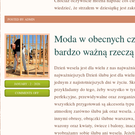
Chociaż oczywiście można napisać coś ci
O
wiedzieć, że strzałem w dziesiątkę jest za
WŁASNY
STYL?
POSTED BY ADMIN
Moda w obecnych cza
bardzo ważną rzeczą
Dzień wesela jest dla wielu z nas najważn
najważniejszych Dzień ślubu jest dla wielu 
jednym z najistotniejszych dni w życiu. S
JANUARY - 2 - 2026
przykładamy do tego, żeby wszystko w t
ON
COMMENTS OFF
perfekcyjne, przewidywalne oraz zorgan
MODA
wszystkich przygotowań są akcesoria typu 
W
atmosferę zarówno ślubu jak oraz wesela.
OBECNYCH
innymi obrusy, obrączki ślubne warszawa, 
CZASACH,
wazony oraz kwiaty, świece i balony, inacz
JEST
wyobrażamy sobie ślubu ani wesela. Jeżeli