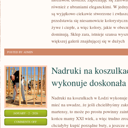
SKLEP
również z ubraniami eleganckimi. W jedn
ZARA,
są wyjątkowo ciekawie stworzone i zwłasz
OFERUJE
przedstawia się niesamowicie kolorystyczn
ODZIEŻ
żywe i ciepłe, a więc kolory, jakie w obec
NAJWYŻSZEJ
dominują. Sklep zara, istnieje szansa wys
JAKOŚCI
większej galerii znajdującej się w dużych
[
POSTED BY ADMIN
Nadruki na koszulka
wykonuje doskonała 
Nadruki na koszulkach w Łodzi wykonuje 
mieć na uwadze, że jeśli chcielibyśmy zak
martensy, to może po prostu powinny zain
JANUARY - 2 - 2026
końcu mamy XXI wiek, a więc trudno zroz
ON
COMMENTS OFF
chciałyby kupić porządne buty, a jeszcze o