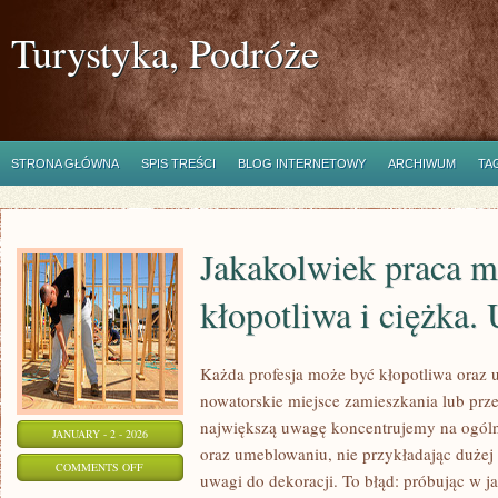
Turystyka, Podróże
STRONA GŁÓWNA
SPIS TREŚCI
BLOG INTERNETOWY
ARCHIWUM
TA
Jakakolwiek praca m
kłopotliwa i ciężka.
Każda profesja może być kłopotliwa oraz 
nowatorskie miejsce zamieszkania lub prz
największą uwagę koncentrujemy na ogól
JANUARY - 2 - 2026
oraz umeblowaniu, nie przykładając dużej 
ON
COMMENTS OFF
uwagi do dekoracji. To błąd: próbując w 
JAKAKOLWIEK