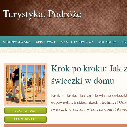
Turystyka, Podróże
STRONA GŁÓWNA
SPIS TREŚCI
BLOG INTERNETOWY
ARCHIWUM
TA
Krok po kroku: Jak 
świeczki w domu
Krok po kroku: Jak zrobić własne świeczk
odpowiednich składnikach i technice! Odkr
świeczek w zaciszu własnego domu! #świe
JUNE - 20 - 2025
ON
COMMENTS OFF
KROK