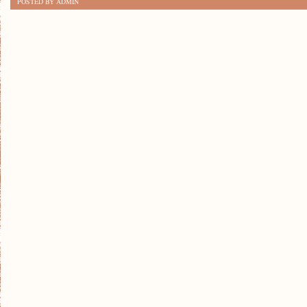
POSTED BY ADMIN
PO
KROKU:
JAK
ZROBIĆ
WŁASNE
ŚWIECZKI
W
DOMU