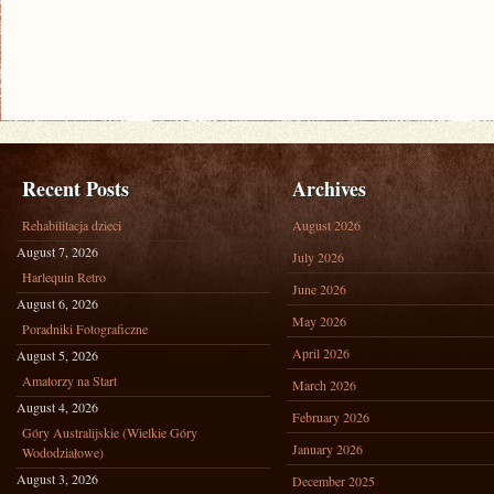
Recent Posts
Archives
Rehabilitacja dzieci
August 2026
August 7, 2026
July 2026
Harlequin Retro
June 2026
August 6, 2026
May 2026
Poradniki Fotograficzne
April 2026
August 5, 2026
Amatorzy na Start
March 2026
August 4, 2026
February 2026
Góry Australijskie (Wielkie Góry
January 2026
Wododziałowe)
August 3, 2026
December 2025