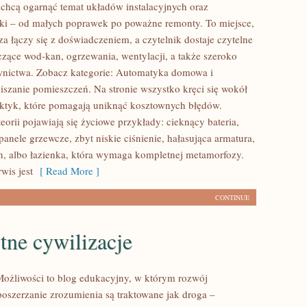
e chcą ogarnąć temat układów instalacyjnych oraz
i – od małych poprawek po poważne remonty. To miejsce,
a łączy się z doświadczeniem, a czytelnik dostaje czytelne
yczące wod-kan, ogrzewania, wentylacji, a także szeroko
wnictwa. Zobacz kategorie: Automatyka domowa i
iszanie pomieszczeń. Na stronie wszystko kręci się wokół
ktyk, które pomagają uniknąć kosztownych błędów.
eorii pojawiają się życiowe przykłady: cieknący bateria,
anele grzewcze, zbyt niskie ciśnienie, hałasująca armatura,
n, albo łazienka, która wymaga kompletnej metamorfozy.
wis jest
[ Read More ]
CONTINUE
tne cywilizacje
ożliwości to blog edukacyjny, w którym rozwój
 poszerzanie zrozumienia są traktowane jak droga –