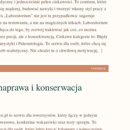
dyczny i jednocześnie pełen ciekawości. To centrum, które
ię mądrzej, budować nawyki i tworzyć własny styl pracy z
a „Laboratorium” nie jest tu przypadkowa: sugeruje
e na testowaniu, a nie na magicznych trikach. Laboratorium
hęca do tego, by rozwój traktować jak coś, co można
ez presji, ale z konsekwencją. Ciekawe kategorie to: Błędy
rystyki i Paleontologia. To serwis dla osób, które chcą się
sób realistyczny. Nie chodzi tu o chwilową motywację,
[
CONTINUE
naprawa i konserwacja
e.pl to serwis dla rowerzystów, który łączy w jednym
rowerowe, konkretne wskazówki oraz testy sprzętu. To
cji dla osób, które lubią kręcić kilometry i jednocześnie