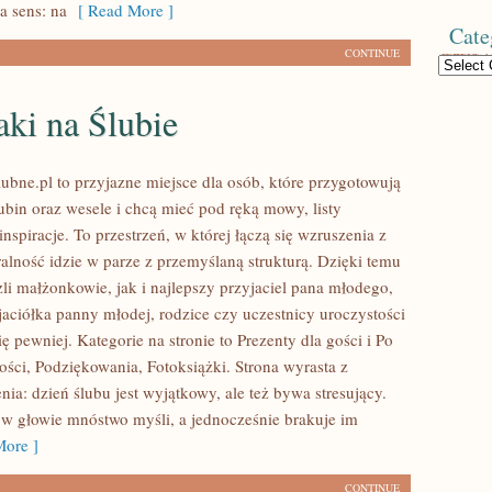
a sens: na
[ Read More ]
Cate
CONTINUE
Categories
ki na Ślubie
ubne.pl to przyjazne miejsce dla osób, które przygotowują
ubin oraz wesele i chcą mieć pod ręką mowy, listy
inspiracje. To przestrzeń, w której łączą się wzruszenia z
ralność idzie w parze z przemyślaną strukturą. Dzięki temu
li małżonkowie, jak i najlepszy przyjaciel pana młodego,
jaciółka panny młodej, rodzice czy uczestnicy uroczystości
 pewniej. Kategorie na stronie to Prezenty dla gości i Po
ości, Podziękowania, Fotoksiążki. Strona wyrasta z
nia: dzień ślubu jest wyjątkowy, ale też bywa stresujący.
w głowie mnóstwo myśli, a jednocześnie brakuje im
ore ]
CONTINUE