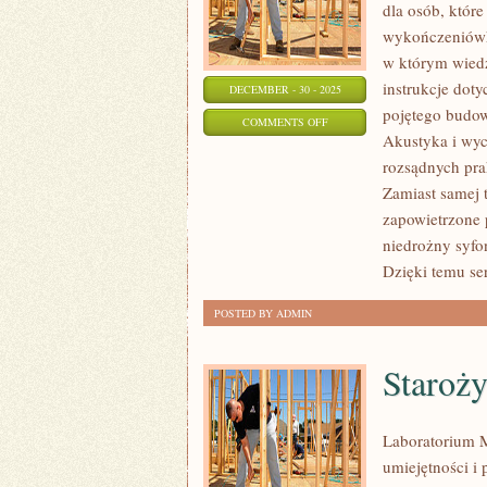
dla osób, któr
wykończeniówk
w którym wiedz
instrukcje dot
DECEMBER - 30 - 2025
pojętego budo
ON
COMMENTS OFF
Akustyka i wyc
NAWIERZCHNIE
rozsądnych pra
I
Zamiast samej t
PODJAZDY
zapowietrzone p
niedrożny syfo
Dzięki temu ser
POSTED BY ADMIN
Staroży
Laboratorium M
umiejętności i