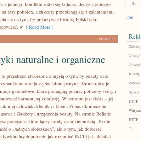
31
: z jednego konfliktu rodzi się kolejny, decyzja jednego
na losy pokoleń, a sukcesy przeplatają się z załamaniami.
« Jul
a się na tym, by pokazywać historię Polski jako
opowieść, w
[ Read More ]
Rekl
CONTINUE
Zobacz 
ki naturalne i organiczne
Odkryj 
Odwiedź
Kliknij,
 to przestrzeń stworzone z myślą o tym, by beauty care
rzypadkiem, a stała się świadomą rutyną. Strona opisuje
Zobacz p
uracje gabinetowe, które pomagają poznać potrzeby skóry i
Serwis
budować harmonijną kondycję. W centrum jest skóra – jej
HTTP
ok niej człowiek: klientka i klient. Zobacz koniecznie
Witryna
usowe i Gadżety i urządzenia beauty. Na stronie Rolletic
HTTP
sz podejście, które łączy urodę z codziennością. To nie
ieść o „ładnych słoiczkach”, ale o tym, jak dobierać
Tu
ndywidualnych potrzeb, jak rozumieć INCI i jak układać