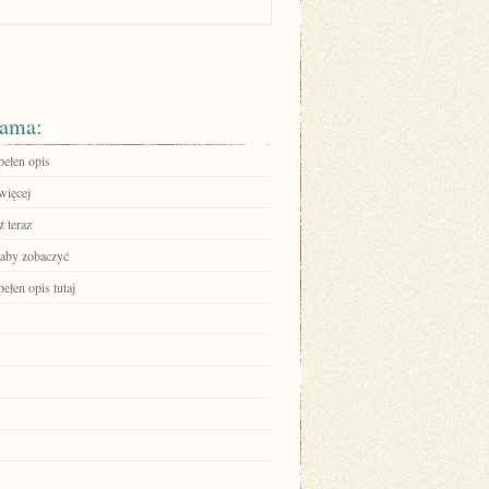
ama:
pełen opis
więcej
 teraz
 aby zobaczyć
ełen opis tutaj