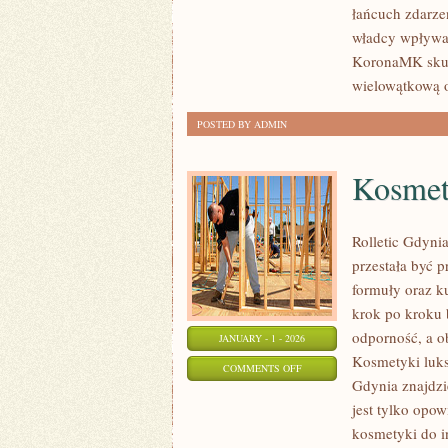
łańcuch zdarzeń
W
władcy wpływa 
OKRESIE
KoronaMK skupi
ROZBIORÓW
wielowątkową 
POSTED BY ADMIN
Kosmety
Rolletic Gdynia
przestała być p
formuły oraz k
krok po kroku 
odporność, a ob
JANUARY - 1 - 2026
Kosmetyki luks
ON
COMMENTS OFF
Gdynia znajdzie
KOSMETYKI
jest tylko opow
NATURALNE
kosmetyki do i
I