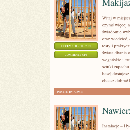
Makijaż
Witaj w miejsc
czymś więcej ni
świadomie wyb
oraz wiedzieć, 
testy i prakty
DECEMBER - 30 - 2025
świata dbania 
ON
COMMENTS OFF
wegańskie i cru
MAKIJAŻ
sztuki zapachu
NA
haseł dostajesz
CO
chcesz dobrać 
DZIEŃ
POSTED BY ADMIN
Nawier
Instalacje – H