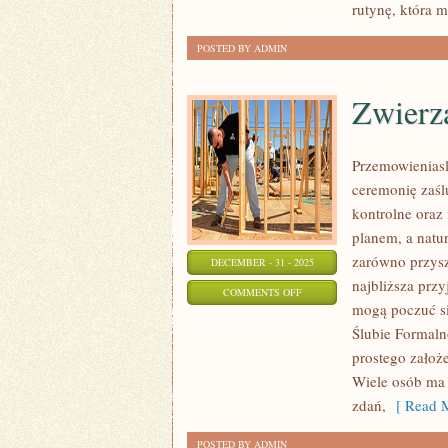
rutynę, która m
ORGANICZNE
POSTED BY ADMIN
Zwierza
Przemowieniasl
ceremonię zaśl
kontrolne oraz 
planem, a natu
zarówno przysz
DECEMBER - 31 - 2025
najbliższa przy
ON
COMMENTS OFF
mogą poczuć się
ZWIERZAKI
Ślubie Formaln
NA
prostego założe
ŚLUBIE
Wiele osób ma 
zdań,
[ Read M
POSTED BY ADMIN