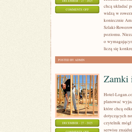
DECEMBER - 27 - 2025
chcą układać pr
ON
COMMENTS OFF
widzą w rowerz
DIY
koniecznie Ama
–
Szlaki-Rowerow
NAPRAWA
poziomu. Nieza
I
o wymagającym 
KONSERWACJA
liczą się konkre
ROWERU
POSTED BY ADMIN
Zamki i
Hotel-Logan.co
planować wyjaz
które chcą odk
dotyczących no
czytelnik mógł
DECEMBER - 27 - 2025
serwisu znajdu
ON
COMMENTS OFF