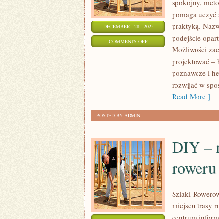
spokojny, meto
pomaga uczyć s
praktyką. Nazw
DECEMBER - 28 - 2025
podejście opart
ON
COMMENTS OFF
Możliwości zac
STAROŻYTNE
projektować – b
CYWILIZACJE
poznawcze i heu
rozwijać w spo
Read More ]
POSTED BY ADMIN
DIY – 
roweru
Szlaki-Rowerow
miejscu trasy 
centrum informa