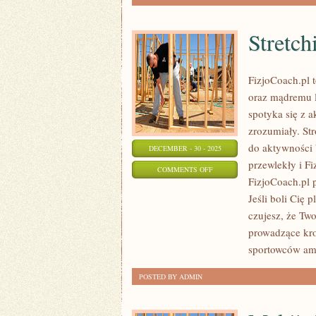
Stretch
FizjoCoach.pl 
oraz mądremu l
spotyka się z a
zrozumiały. St
do aktywności 
DECEMBER - 30 - 2025
przewlekły i F
ON
COMMENTS OFF
FizjoCoach.pl p
STRETCHING
Jeśli boli Cię p
I
czujesz, że Two
MOBILNOŚĆ
prowadzące kro
sportowców am
POSTED BY ADMIN