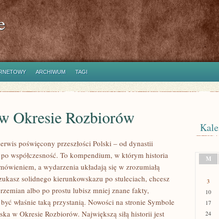
e
ERNETOWY
ARCHIWUM
TAGI
 w Okresie Rozbiorów
Kale
rwis poświęcony przeszłości Polski – od dynastii
ż po współczesność. To kompendium, w którym historia
M
omówieniem, a wydarzenia układają się w zrozumiałą
 szukasz solidnego kierunkowskazu po stuleciach, chcesz
3
rzemian albo po prostu lubisz mniej znane fakty,
10
ć właśnie taką przystanią. Nowości na stronie Symbole
17
ka w Okresie Rozbiorów. Największą siłą historii jest
24