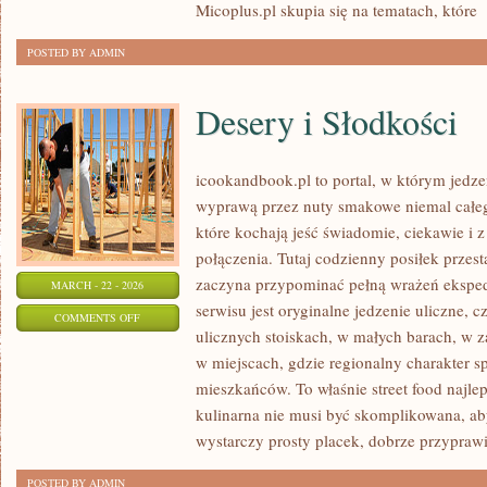
Micoplus.pl skupia się na tematach, które
[
POSTED BY ADMIN
Desery i Słodkości
icookandbook.pl to portal, w którym jedzeni
wyprawą przez nuty smakowe niemal całego
które kochają jeść świadomie, ciekawie i z
połączenia. Tutaj codzienny posiłek przes
zaczyna przypominać pełną wrażeń eksp
MARCH - 22 - 2026
serwisu jest oryginalne jedzenie uliczne, cz
ON
COMMENTS OFF
ulicznych stoiskach, w małych barach, w z
DESERY
w miejscach, gdzie regionalny charakter 
I
mieszkańców. To właśnie street food najlep
SŁODKOŚCI
kulinarna nie musi być skomplikowana, a
wystarczy prosty placek, dobrze przypraw
POSTED BY ADMIN