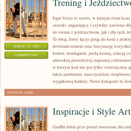
Trening i Jeździectw
Equi Verso to serwis, w którym świat kon
szeroki, angażujący i czytelny zarówno dl
do świata z jeździectwem, jak i dla tych, kt
To blog, który łączy pasję do koni z prak
doświadczeniem oraz fascynacją wszystkim
MARCH - 21 - 2026
końmi, treningiem, jazdą konną, relacją c
ON
COMMENTS OFF
atmosferą prawdziwej stajennej codziennoś
TRENING
w którym koń nie jest tylko zwierzęciem 
I
także partnerem, nauczycielem cierpliwośc
JEŹDZIECTWO
wyjątkowej kultury. Nowe kategorie to Z
POSTED BY ADMIN
Inspiracje i Style Ar
Graffiti-lubin.pl to portal stworzone dla ent