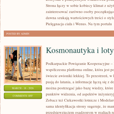
DEPILACJA
Strona łączy w sobie kobiecy klimat z uży
I
zainteresować zarówno osoby początkujące,
EPILACJA
dawna szukają wartościowych treści o stylu
Pielęgnacja ciała i Wenus. Na tym portalu
[
POSTED BY ADMIN
Kosmonautyka i loty
Podkarpackie Powiązanie Kooperacyjne – L
współczesna platforma online, która jest 
świecie awioniki lekkiej. To przestrzeń, w
pasją do latania, a informacje łączą się z 
można postrzegać jako bazę wiedzy, które 
MARCH - 18 - 2026
punktów widzenia, od aspektów inżynieryj
ON
COMMENTS OFF
Zobacz też Ciekawostki lotnicze i Modelars
KOSMONAUTYKA
sama identyfikacja strony sugeruje, że ma
I
przedsięwzięciem osadzonym w realiach re