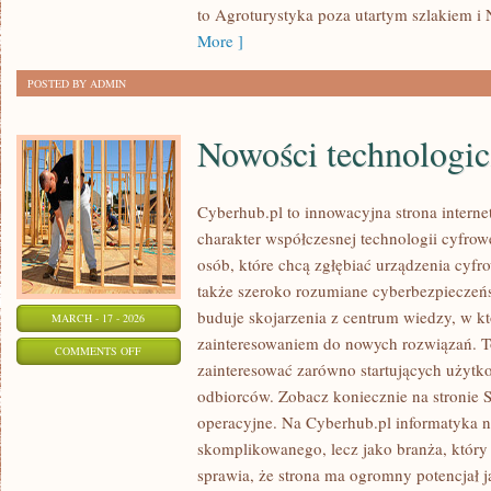
to Agroturystyka poza utartym szlakiem i 
More ]
POSTED BY ADMIN
Nowości technologi
Cyberhub.pl to innowacyjna strona interne
charakter współczesnej technologii cyfrow
osób, które chcą zgłębiać urządzenia cyfr
także szeroko rozumiane cyberbezpieczeń
buduje skojarzenia z centrum wiedzy, w kt
MARCH - 17 - 2026
zainteresowaniem do nowych rozwiązań. To
ON
COMMENTS OFF
zainteresować zarówno startujących użytk
NOWOŚCI
odbiorców. Zobacz koniecznie na stronie 
TECHNOLOGICZNE
operacyjne. Na Cyberhub.pl informatyka ni
skomplikowanego, lecz jako branża, który
sprawia, że strona ma ogromny potencjał 