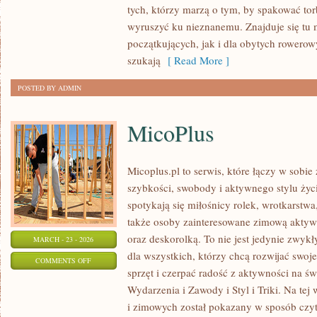
tych, którzy marzą o tym, by spakować tor
PRZEZ
wyruszyć ku nieznanemu. Znajduje się tu 
ŚWIAT
początkujących, jak i dla obytych rowero
szukają
[ Read More ]
POSTED BY ADMIN
MicoPlus
Micoplus.pl to serwis, które łączy w sobie
szybkości, swobody i aktywnego stylu życi
spotykają się miłośnicy rolek, wrotkarstwa
także osoby zainteresowane zimową aktywn
oraz deskorolką. To nie jest jedynie zwykły
MARCH - 23 - 2026
dla wszystkich, którzy chcą rozwijać swo
ON
COMMENTS OFF
sprzęt i czerpać radość z aktywności na ś
MICOPLUS
Wydarzenia i Zawody i Styl i Triki. Na tej
i zimowych został pokazany w sposób czyte