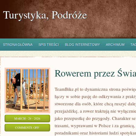
Turystyka, Podróże
STRONA GŁÓWNA
SPIS TREŚCI
BLOG INTERNETOWY
ARCHIWUM
TA
Rowerem przez Świa
TeamBike.pl to dynamiczna strona poświę
łączy w sobie pasję do odkrywania z prak
stworzone dla osób, które chcą ruszyć dale
przejażdżkę, a rower traktują nie wyłączni
jako przepustkę do przygody. Charakter s
MARCH - 24 - 2026
trasami, wyprawami w Polsce i za granicą,
ON
COMMENTS OFF
poradnikami oraz historiami ludzi spotyka
ROWEREM