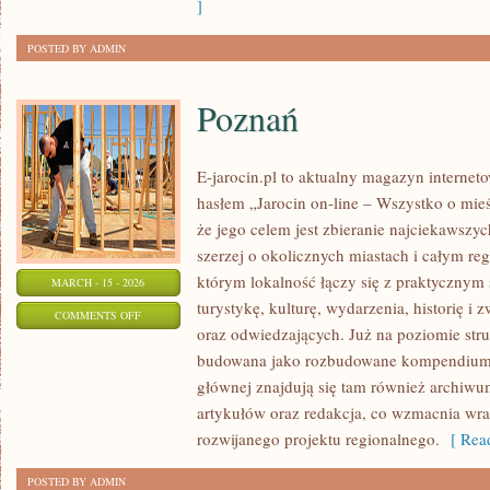
]
POSTED BY ADMIN
Poznań
E-jarocin.pl to aktualny magazyn internet
hasłem „Jarocin on-line – Wszystko o mieśc
że jego celem jest zbieranie najciekawszyc
szerzej o okolicznych miastach i całym reg
którym lokalność łączy się z praktycznym 
MARCH - 15 - 2026
turystykę, kulturę, wydarzenia, historię 
ON
COMMENTS OFF
oraz odwiedzających. Już na poziomie struk
POZNAŃ
budowana jako rozbudowane kompendium i
głównej znajdują się tam również archiwum,
artykułów oraz redakcja, co wzmacnia wra
rozwijanego projektu regionalnego.
[ Read
POSTED BY ADMIN