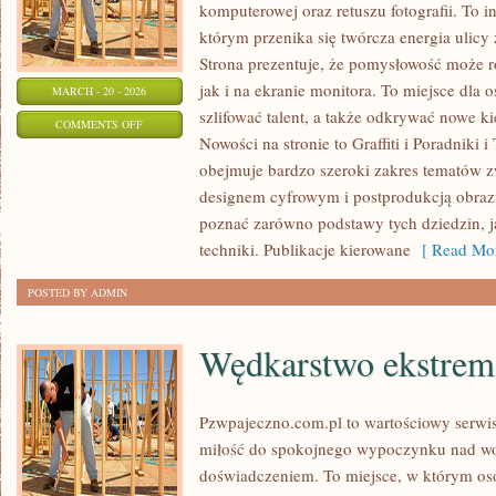
komputerowej oraz retuszu fotografii. To 
którym przenika się twórcza energia ulicy
Strona prezentuje, że pomysłowość może r
jak i na ekranie monitora. To miejsce dla 
MARCH - 20 - 2026
szlifować talent, a także odkrywać nowe ki
ON
COMMENTS OFF
Nowości na stronie to Graffiti i Poradniki i
INSPIRACJE
obejmuje bardzo szeroki zakres tematów z
I
designem cyfrowym i postprodukcją obraz
STYLE
poznać zarówno podstawy tych dziedzin, j
ARTYSTYCZNE
techniki. Publikacje kierowane
[ Read Mor
POSTED BY ADMIN
Wędkarstwo ekstrem
Pzwpajeczno.com.pl to wartościowy serwis
miłość do spokojnego wypoczynku nad w
doświadczeniem. To miejsce, w którym oso