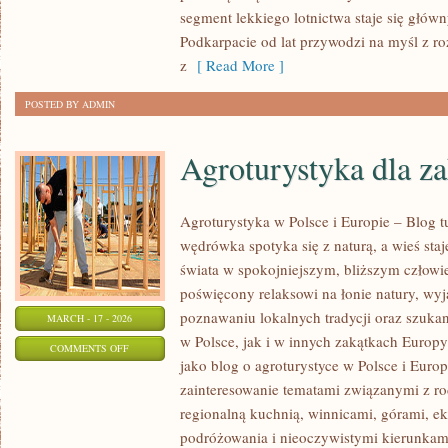
LOTY
segment lekkiego lotnictwa staje się głó
SUBORBITALNE
Podkarpacie od lat przywodzi na myśl z r
z
[ Read More ]
POSTED BY ADMIN
Agroturystyka dla z
Agroturystyka w Polsce i Europie – Blog t
wędrówka spotyka się z naturą, a wieś staj
świata w spokojniejszym, bliższym człowi
poświęcony relaksowi na łonie natury, wy
poznawaniu lokalnych tradycji oraz szuk
MARCH - 17 - 2026
w Polsce, jak i w innych zakątkach Europy
ON
COMMENTS OFF
jako blog o agroturystyce w Polsce i Europ
AGROTURYSTYKA
zainteresowanie tematami związanymi z 
DLA
regionalną kuchnią, winnicami, górami, e
ZAKOCHANYCH
podróżowania i nieoczywistymi kierunkam