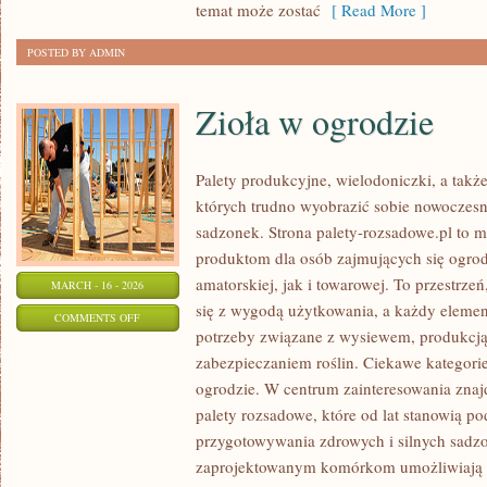
temat może zostać
[ Read More ]
POSTED BY ADMIN
Zioła w ogrodzie
Palety produkcyjne, wielodoniczki, a także
których trudno wyobrazić sobie nowoczesn
sadzonek. Strona palety-rozsadowe.pl to 
produktom dla osób zajmujących się ogro
amatorskiej, jak i towarowej. To przestrze
MARCH - 16 - 2026
się z wygodą użytkowania, a każdy elemen
ON
COMMENTS OFF
potrzeby związane z wysiewem, produkcj
ZIOŁA
zabezpieczaniem roślin. Ciekawe kategori
W
ogrodzie. W centrum zainteresowania znaj
OGRODZIE
palety rozsadowe, które od lat stanowią p
przygotowywania zdrowych i silnych sadz
zaprojektowanym komórkom umożliwiają 