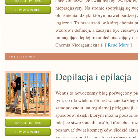
chce zobaczyć, że świat reakcji, związków
MARCH - 19 - 2026
nieprzejrzysty. Na stronie spotykają się w
ON
COMMENTS OFF
objaśnienia, dzięki którym nawet bardziej 
HISTORIA
logiczne. To przestrzeń, w której chemia 
CHEMII
wzorów i definicji, a zaczyna być ciekaw
pomagającą lepiej rozumieć otaczający nas 
Chemia Nieorganiczna i
[ Read More ]
POSTED BY ADMIN
Depilacja i epilacja
Wenus to nowoczesny blog poświęcony piel
tym, co dla wielu osób jest ważne każdeg
samopoczuciu, na regularnej pielęgnacji, 
sposobów, dzięki którym można poczuć się 
miejsce stworzone dla osób, które chcą roz
MARCH - 18 - 2026
poznawać świat kosmetyków, śledzić aktual
ON
COMMENTS OFF
korzystać z praktycznych wskazówek pod