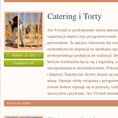
Catering i Torty
Ars Vivendi to profesjonalna strona intern
organizacji imprez oraz przygotowywani
przewodnim. To miejsce stworzone dla osób,
nietuzinkowych inspiracji na spotkania spe
profesjonalnego podejścia do realizacji. S
MARCH - 21 - 2026
którym wyobraźnia łączy się z logistyką, a
ON
COMMENTS OFF
niezapomnianym doświadczeniem. Poleca
CATERING
i Imprezy Tematyczne Serwis skupia się n
I
miarę. Opisuje ofertę związaną z przygoto
TORTY
równie dobrze wpisuje się w potrzeby os
uroczystości prywatne. Ars Vivendi możn
POSTED BY ADMIN