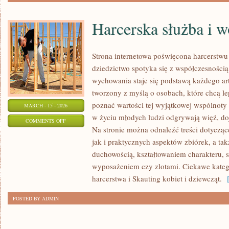
Harcerska służba i w
Strona internetowa poświęcona harcerstwu 
dziedzictwo spotyka się z współczesnością,
wychowania staje się podstawą każdego ar
tworzony z myślą o osobach, które chcą le
poznać wartości tej wyjątkowej wspólnoty 
MARCH - 15 - 2026
w życiu młodych ludzi odgrywają więź, doj
ON
COMMENTS OFF
Na stronie można odnaleźć treści dotyczące
HARCERSKA
jak i praktycznych aspektów zbiórek, a t
SŁUŻBA
duchowością, kształtowaniem charakteru,
I
wyposażeniem czy zlotami. Ciekawe katego
WOLONTARIAT
harcerstwa i Skauting kobiet i dziewcząt.
[
POSTED BY ADMIN