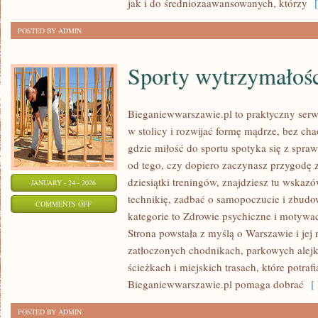
jak i do średniozaawansowanych, którzy
[ 
POSTED BY ADMIN
Sporty wytrzymałoś
Bieganiewwarszawie.pl to praktyczny serwi
w stolicy i rozwijać formę mądrze, bez cha
gdzie miłość do sportu spotyka się z spr
od tego, czy dopiero zaczynasz przygodę 
dziesiątki treningów, znajdziesz tu wska
JANUARY - 24 - 2026
technikię, zadbać o samopoczucie i zbudow
ON
COMMENTS OFF
kategorie to Zdrowie psychiczne i motywac
SPORTY
Strona powstała z myślą o Warszawie i jej
WYTRZYMAŁOŚCIOWE
zatłoczonych chodnikach, parkowych alejk
ścieżkach i miejskich trasach, które potra
Bieganiewwarszawie.pl pomaga dobrać
[ 
POSTED BY ADMIN