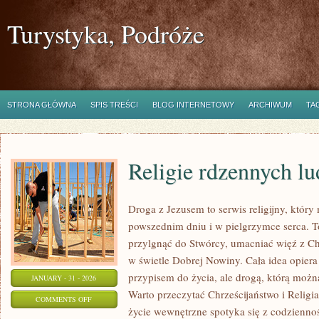
Turystyka, Podróże
STRONA GŁÓWNA
SPIS TREŚCI
BLOG INTERNETOWY
ARCHIWUM
TA
Religie rdzennych l
Droga z Jezusem to serwis religijny, któ
powszednim dniu i w pielgrzymce serca. To
przylgnąć do Stwórcy, umacniać więź z C
w świetle Dobrej Nowiny. Cała idea opiera s
przypisem do życia, ale drogą, którą możn
JANUARY - 31 - 2026
Warto przeczytać Chrześcijaństwo i Religi
ON
COMMENTS OFF
życie wewnętrzne spotyka się z codziennoś
RELIGIE