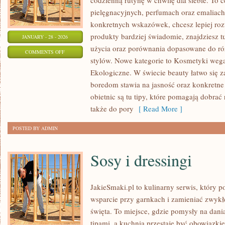
codzienną rutynę w chwilę dla siebie. To c
pielęgnacyjnych, perfumach oraz emaliach
konkretnych wskazówek, chcesz lepiej roz
produkty bardziej świadomie, znajdziesz t
JANUARY - 28 - 2026
użycia oraz porównania dopasowane do ró
ON
COMMENTS OFF
stylów. Nowe kategorie to Kosmetyki wega
SEZONOWA
Ekologiczne. W świecie beauty łatwo się z
PIELĘGNACJA
boredom stawia na jasność oraz konkretne
SKÓRY
obietnic są tu tipy, które pomagają dobrać
także do pory
[ Read More ]
POSTED BY ADMIN
Sosy i dressingi
JakieSmaki.pl to kulinarny serwis, który p
wsparcie przy garnkach i zamieniać zwyk
święta. To miejsce, gdzie pomysły na dani
tipami, a kuchnia przestaje być obowiązkiem