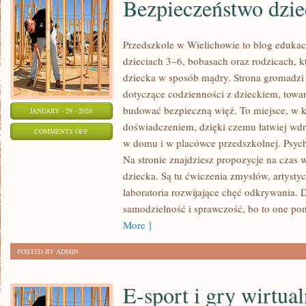
Bezpieczeństwo dzie
Przedszkole w Wielichowie to blog edukac
dzieciach 3–6, bobasach oraz rodzicach, k
dziecka w sposób mądry. Strona gromadzi
dotyczące codzienności z dzieckiem, towarz
budować bezpieczną więź. To miejsce, w k
JANUARY - 29 - 2026
doświadczeniem, dzięki czemu łatwiej wd
ON
COMMENTS OFF
w domu i w placówce przedszkolnej. Psych
BEZPIECZEŃSTWO
Na stronie znajdziesz propozycje na cza
DZIECI
dziecka. Są tu ćwiczenia zmysłów, artystyc
laboratoria rozwijające chęć odkrywania.
samodzielność i sprawczość, bo to one po
More ]
POSTED BY ADMIN
E-sport i gry wirtua