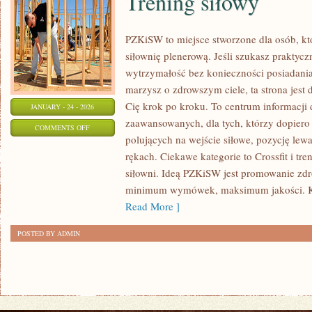
Trening siłowy
PZKiSW to miejsce stworzone dla osób, któ
siłownię plenerową. Jeśli szukasz praktyc
wytrzymałość bez konieczności posiadania
marzysz o zdrowszym ciele, ta strona jest 
Cię krok po kroku. To centrum informacji 
JANUARY - 24 - 2026
zaawansowanych, dla tych, którzy dopiero 
ON
COMMENTS OFF
polujących na wejście siłowe, pozycję lewa
TRENING
rękach. Ciekawe kategorie to Crossfit i t
SIŁOWY
siłowni. Ideą PZKiSW jest promowanie zd
minimum wymówek, maksimum jakości. Kali
Read More ]
POSTED BY ADMIN