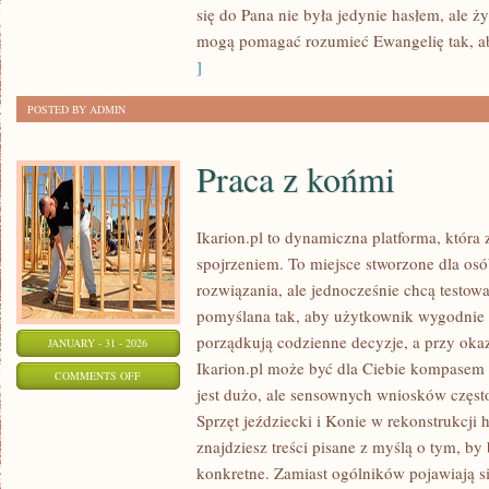
się do Pana nie była jedynie hasłem, ale 
RDZENNYCH
mogą pomagać rozumieć Ewangelię tak, a
LUDÓW
]
POSTED BY ADMIN
Praca z końmi
Ikarion.pl to dynamiczna platforma, która
spojrzeniem. To miejsce stworzone dla osó
rozwiązania, ale jednocześnie chcą testow
pomyślana tak, aby użytkownik wygodnie do
porządkują codzienne decyzje, a przy okaz
JANUARY - 31 - 2026
Ikarion.pl może być dla Ciebie kompasem 
ON
COMMENTS OFF
jest dużo, ale sensownych wniosków często
PRACA
Sprzęt jeździecki i Konie w rekonstrukcji h
Z
znajdziesz treści pisane z myślą o tym, by
KOŃMI
konkretne. Zamiast ogólników pojawiają si