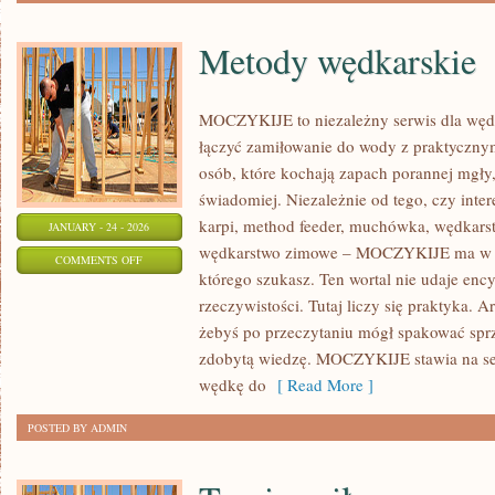
Metody wędkarskie
MOCZYKIJE to niezależny serwis dla wędka
łączyć zamiłowanie do wody z praktycznym
osób, które kochają zapach porannej mgły,
świadomiej. Niezależnie od tego, czy inte
karpi, method feeder, muchówka, wędkars
JANUARY - 24 - 2026
wędkarstwo zimowe – MOCZYKIJE ma w so
ON
COMMENTS OFF
którego szukasz. Ten wortal nie udaje enc
METODY
rzeczywistości. Tutaj liczy się praktyka. A
WĘDKARSKIE
żebyś po przeczytaniu mógł spakować sprz
zdobytą wiedzę. MOCZYKIJE stawia na se
wędkę do
[ Read More ]
POSTED BY ADMIN