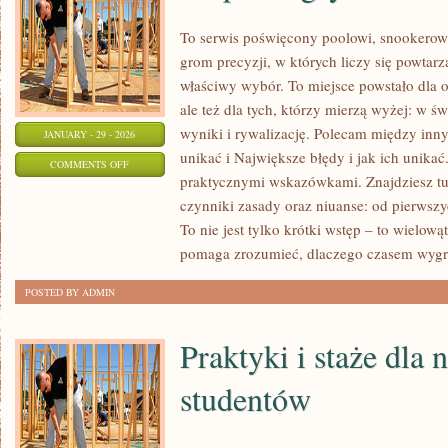
To serwis poświęcony poolowi, snookerowi
grom precyzji, w których liczy się powtarz
właściwy wybór. To miejsce powstało dla os
ale też dla tych, którzy mierzą wyżej: w 
wyniki i rywalizację. Polecam między inny
JANUARY - 29 - 2026
unikać i Największe błędy i jak ich unikać
ON
COMMENTS OFF
praktycznymi wskazówkami. Znajdziesz tu t
E-
czynniki zasady oraz niuanse: od pierwszy
SPORT
To nie jest tylko krótki wstęp – to wielow
I
pomaga zrozumieć, dlaczego czasem wyg
GRY
WIRTUALNE
POSTED BY ADMIN
Praktyki i staże dla n
studentów