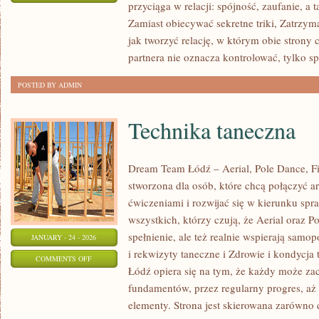
przyciąga w relacji: spójność, zaufanie, a
ROZWÓJ
Zamiast obiecywać sekretne triki, Zatrzym
OSOBISTY
jak tworzyć relację, w którym obie strony
W
partnera nie oznacza kontrolować, tylko s
RELACJACH
POSTED BY ADMIN
Technika taneczna
Dream Team Łódź – Aerial, Pole Dance, Fit
stworzona dla osób, które chcą połączyć a
ćwiczeniami i rozwijać się w kierunku spr
wszystkich, którzy czują, że Aerial oraz Po
spełnienie, ale też realnie wspierają samo
JANUARY - 24 - 2026
i rekwizyty taneczne i Zdrowie i kondycja
ON
COMMENTS OFF
Łódź opiera się na tym, że każdy może za
TECHNIKA
fundamentów, przez regularny progres, aż
TANECZNA
elementy. Strona jest skierowana zarówno 