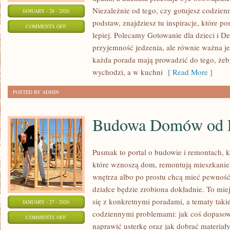
Niezależnie od tego, czy gotujesz codzienn
JANUARY - 28 - 2026
podstaw, znajdziesz tu inspiracje, które p
ON
COMMENTS OFF
lepiej. Polecamy Gotowanie dla dzieci i De
SOSY
przyjemność jedzenia, ale równie ważna je
I
każda porada mają prowadzić do tego, żeby
DRESSINGI
wychodzi, a w kuchni
[ Read More ]
POSTED BY ADMIN
Budowa Domów od 
Pusmak to portal o budowie i remontach, k
które wznoszą dom, remontują mieszkanie,
wnętrza albo po prostu chcą mieć pewnoś
działce będzie zrobiona dokładnie. To mie
się z konkretnymi poradami, a tematy takie
JANUARY - 27 - 2026
codziennymi problemami: jak coś dopasowa
ON
COMMENTS OFF
naprawić usterkę oraz jak dobrać materiał
BUDOWA