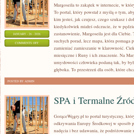
Margoseila to zakątek w internecie, w któ
To portal, który powstał z myślą o tym, ab
kim jesteś, jak czujesz, czego szukasz i d
kiedykolwiek miałeś odczucie, że w pędzi
zastanowienie, Margoseila jest dla Ciebie. 
JANUARY - 26 - 2026
suchych porad, lecz mapa, która pomaga 
ON
COMMENTS OFF
zamieniać zamieszanie w klarowność. Cie
EZOTERYCZNE
miesięczne i Runy i ich znaczenie. Na Mar
HISTORIE
umysłowości człowieka podaną tak, by była
I
głęboka. To przestrzeń dla osób, które chc
LEGENDY
POSTED BY ADMIN
SPA i Termalne Źród
GorąceWęgry.pl to portal turystyczny, któr
odkrywania Europy Środkowej w sposób p
nadęcia i bez udawania, że podróżowanie 