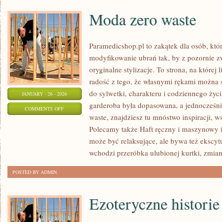
Moda zero waste
Paramedicshop.pl to zakątek dla osób, któ
modyfikowanie ubrań tak, by z pozornie 
oryginalne stylizacje. To strona, na której 
radość z tego, że własnymi rękami można s
do sylwetki, charakteru i codziennego życi
JANUARY - 26 - 2026
garderoba była dopasowana, a jednocześni
ON
COMMENTS OFF
waste, znajdziesz tu mnóstwo inspiracji, 
MODA
Polecamy także Haft ręczny i maszynowy i
ZERO
może być relaksujące, ale bywa też ekscyt
WASTE
wchodzi przeróbka ulubionej kurtki, zmia
POSTED BY ADMIN
Ezoteryczne historie