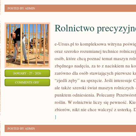
POSTED BY ADMIN
Rolnictwo precyzyjn
e-Ursus.pl to kompleksowa witryna poś
oraz szeroko rozumianej technice rolniczej
osób, które chcą poznać temat maszyn rol
zbędnego nadęcia, za to z naciskiem na ko
zarówno dla osób stawiających pierwsze kro
JANUARY - 27 - 2026
“zjedli zęby” na sprzęcie. Jeśli interesuje
ON
COMMENTS OFF
ale także szeroki świat maszyn rolniczych
ROLNICTWO
punktem odniesienia. Polecamy Przetwórst
PRECYZYJNE
roślin. W rolnictwie liczy się pewność. Ki
zbiorów, nikt nie chce walczyć z usterką. 
]
POSTED BY ADMIN