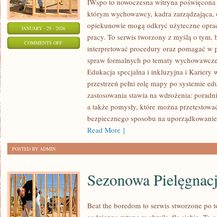
IWspo to nowoczesna witryna poświęcona o
którym wychowawcy, kadra zarządzająca, o
opiekunowie mogą odkryć użyteczne opra
JANUARY - 29 - 2026
pracy. To serwis tworzony z myślą o tym, 
ON
COMMENTS OFF
interpretować procedury oraz pomagać w 
PRAKTYKI
spraw formalnych po tematy wychowawcze.
I
Edukacja specjalna i inkluzyjna i Kariery 
STAŻE
przestrzeń pełni rolę mapy po systemie edu
DLA
zastosowania stawia na wdrożenia: poradn
NAUCZYCIELI
a także pomysły, które można przetestować 
I
bezpiecznego sposobu na uporządkowanie 
STUDENTÓW
Read More ]
POSTED BY ADMIN
Sezonowa Pielęgnac
Beat the boredom to serwis stworzone po t