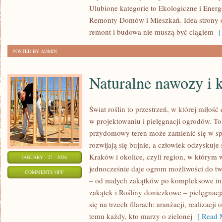
Ulubione kategorie to Ekologiczne i Ene
DOMÓW
Remonty Domów i Mieszkań. Idea strony op
OD
remont i budowa nie muszą być ciągiem
[ 
PODSTAW
POSTED BY ADMIN
Naturalne nawozy i
Świat roślin to przestrzeń, w której miłość
w projektowaniu i pielęgnacji ogrodów. To
przydomowy teren może zamienić się w spó
rozwijają się bujnie, a człowiek odzyskuje 
Kraków i okolice, czyli region, w którym w
JANUARY - 27 - 2026
jednocześnie daje ogrom możliwości do t
ON
COMMENTS OFF
– od małych zakątków po kompleksowe in
NATURALNE
zakątek i Rośliny doniczkowe – pielęgnacj
NAWOZY
się na trzech filarach: aranżacji, realizac
I
temu każdy, kto marzy o zielonej
[ Read M
KOMPOSTOWANIE