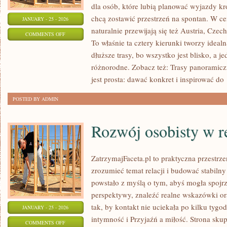
dla osób, które lubią planować wyjazdy kr
chcą zostawić przestrzeń na spontan. W c
JANUARY - 25 - 2026
naturalnie przewijają się też Austria, Czechy
ON
COMMENTS OFF
To właśnie ta cztery kierunki tworzy idea
SPA
dłuższe trasy, bo wszystko jest blisko, a 
I
różnorodne. Zobacz też: Trasy panoramiczn
TERMALNE
jest prosta: dawać konkret i inspirować do
ŹRÓDŁA
POSTED BY ADMIN
Rozwój osobisty w r
ZatrzymajFaceta.pl to praktyczna przestrze
zrozumieć temat relacji i budować stabilny
powstało z myślą o tym, abyś mogła spojrz
perspektywy, znaleźć realne wskazówki o
tak, by kontakt nie uciekała po kilku tyg
JANUARY - 25 - 2026
intymność i Przyjaźń a miłość. Strona sku
ON
COMMENTS OFF