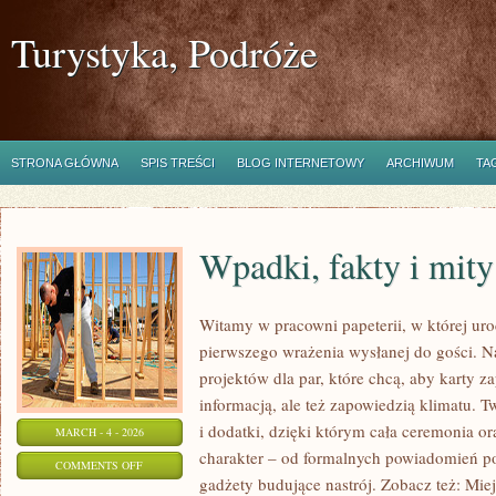
Turystyka, Podróże
STRONA GŁÓWNA
SPIS TREŚCI
BLOG INTERNETOWY
ARCHIWUM
TA
Wpadki, fakty i mity
Witamy w pracowni papeterii, w której uro
pierwszego wrażenia wysłanej do gości. N
projektów dla par, które chcą, aby karty z
informacją, ale też zapowiedzią klimatu. 
i dodatki, dzięki którym cała ceremonia or
MARCH - 4 - 2026
charakter – od formalnych powiadomień po
ON
COMMENTS OFF
gadżety budujące nastrój. Zobacz też: Miejs
WPADKI,