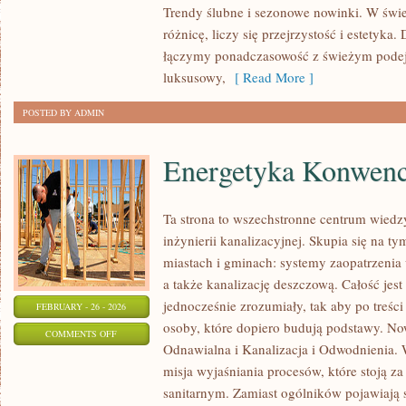
Trendy ślubne i sezonowe nowinki. W świe
FAKTY
różnicę, liczy się przejrzystość i estetyka
I
łączymy ponadczasowość z świeżym podej
MITY
luksusowy,
[ Read More ]
O
ŚLUBACH
POSTED BY ADMIN
Energetyka Konwenc
Ta strona to wszechstronne centrum wiedz
inżynierii kanalizacyjnej. Skupia się na ty
miastach i gminach: systemy zaopatrzenia
a także kanalizację deszczową. Całość jes
jednocześnie zrozumiały, tak aby po treści 
FEBRUARY - 26 - 2026
osoby, które dopiero budują podstawy. Now
ON
COMMENTS OFF
Odnawialna i Kanalizacja i Odwodnienia. W
ENERGETYKA
misja wyjaśniania procesów, które stoją 
KONWENCJONALNA
sanitarnym. Zamiast ogólników pojawiają s