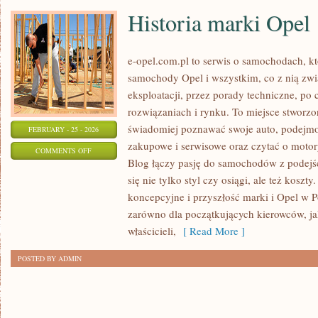
Historia marki Opel
e-opel.com.pl to serwis o samochodach, kt
samochody Opel i wszystkim, co z nią zwi
eksploatacji, przez porady techniczne, po
rozwiązaniach i rynku. To miejsce stworzo
świadomiej poznawać swoje auto, podejmow
FEBRUARY - 25 - 2026
zakupowe i serwisowe oraz czytać o motor
ON
COMMENTS OFF
Blog łączy pasję do samochodów z podejśc
HISTORIA
się nie tylko styl czy osiągi, ale też kosz
MARKI
koncepcyjne i przyszłość marki i Opel w Po
OPEL
zarówno dla początkujących kierowców, jak
właścicieli,
[ Read More ]
POSTED BY ADMIN