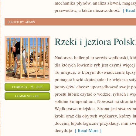
mechanika płynów, analiza zlewni, maga
przewodów, a także niezawodność
[ Read 
POSTED BY ADMIN
Rzeki i jeziora Polsk
Nadorsze-haller.pl to serwis wędkarski, kt
dla których łowienie ryb jest czymś więc
To miejsce, w którym doświadczenie łączy 
pomagać łowić skuteczniej i z większą saty
pomysłów, chcesz uporządkować swoje pod
FEBRUARY - 26 - 2026
prostu lubisz czytać o wodzie, rybach i wę
ON
COMMENTS OFF
solidne kompendium. Nowości na stronie t
RZEKI
Wędkarstwo miejskie. Strona jest stworzon
I
kroki oraz dla obytych wędkarzy, którzy l
JEZIORA
docenią łopatologiczne przykłady, inni zw
POLSKI
decyduje
[ Read More ]