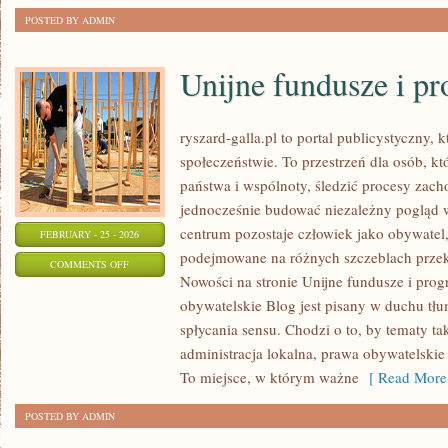
POSTED BY ADMIN
Unijne fundusze i p
ryszard-galla.pl to portal publicystyczny, 
społeczeństwie. To przestrzeń dla osób, 
państwa i wspólnoty, śledzić procesy zac
jednocześnie budować niezależny pogląd w
centrum pozostaje człowiek jako obywatel, 
FEBRUARY - 25 - 2026
podejmowane na różnych szczeblach przekł
ON
COMMENTS OFF
Nowości na stronie Unijne fundusze i pro
UNIJNE
obywatelskie Blog jest pisany w duchu tłu
FUNDUSZE
spłycania sensu. Chodzi o to, by tematy ta
I
administracja lokalna, prawa obywatelskie 
PROGRAMY
To miejsce, w którym ważne
[ Read More
POSTED BY ADMIN