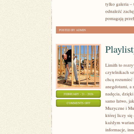
tylko galeria 
ARTYSTYCZNA
odnaleźć zachę
pomagają prze
POSTED BY ADMIN
Playlist
Limith to rozr
czytelnikach sz
chcą rozumieć 
anegdotami, a 
nadęcia, dzięki
FEBRUARY - 21 - 2026
samo łatwo, ja
ON
COMMENTS OFF
Muzyczne i Muz
PLAYLISTY
której liczy si
I
każdym warianc
POLECAJKI
informacje, in