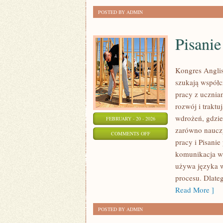
POSTED BY ADMIN
Pisanie
Kongres Anglis
szukają współc
pracy z uczniam
rozwój i traktu
wdrożeń, gdzie
FEBRUARY - 20 - 2026
zarówno nauczy
ON
COMMENTS OFF
pracy i Pisanie
PISANIE
komunikacja w 
PO
używa języka w 
ANGIELSKU
procesu. Dlate
Read More ]
POSTED BY ADMIN