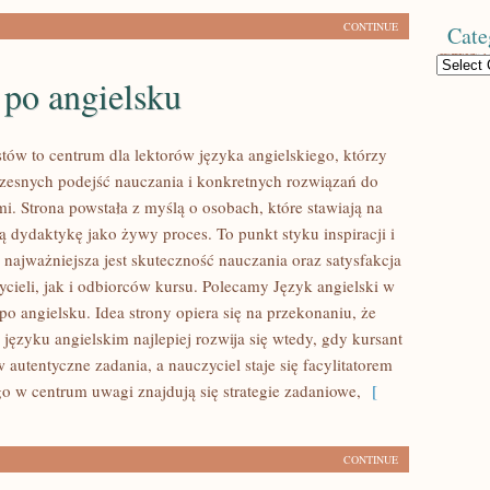
CONTINUE
Cate
Categories
 po angielsku
tów to centrum dla lektorów języka angielskiego, którzy
zesnych podejść nauczania i konkretnych rozwiązań do
i. Strona powstała z myślą o osobach, które stawiają na
ją dydaktykę jako żywy proces. To punkt styku inspiracji i
 najważniejsza jest skuteczność nauczania oraz satysfakcja
cieli, jak i odbiorców kursu. Polecamy Język angielski w
 po angielsku. Idea strony opiera się na przekonaniu, że
języku angielskim najlepiej rozwija się wtedy, gdy kursant
autentyczne zadania, a nauczyciel staje się facylitatorem
go w centrum uwagi znajdują się strategie zadaniowe,
[
CONTINUE