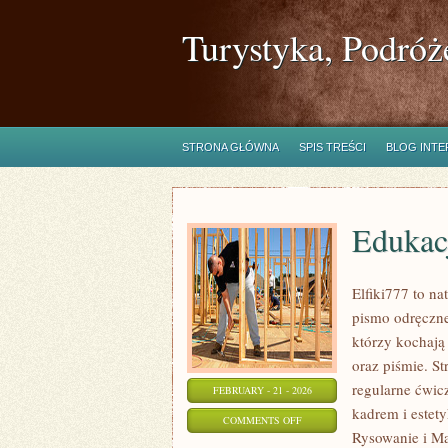
Turystyka, Podróż
STRONA GŁÓWNA
SPIS TREŚCI
BLOG INT
Edukac
Elfiki777 to na
pismo odręczne
którzy kochają
oraz piśmie. S
regularne ćwic
FEBRUARY - 21 - 2026
kadrem i estety
ON
COMMENTS OFF
Rysowanie i Mal
EDUKACJA