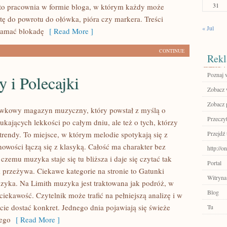
31
– to pracownia w formie bloga, w którym każdy może
tę do powrotu do ołówka, pióra czy markera. Treści
« Jul
łamać blokadę
[ Read More ]
CONTINUE
Rekl
Poznaj 
y i Polecajki
Zobacz w
Zobacz 
ywkowy magazyn muzyczny, który powstał z myślą o
Przeczyt
ukających lekkości po całym dniu, ale też o tych, którzy
trendy. To miejsce, w którym melodie spotykają się z
Przejdź 
nowości łączą się z klasyką. Całość ma charakter bez
http://
 czemu muzyka staje się tu bliższa i daje się czytać tak
Portal
k przeżywa. Ciekawe kategorie na stronie to Gatunki
Witryna
yka. Na Limith muzyka jest traktowana jak podróż, w
Blog
ę ciekawość. Czytelnik może trafić na pełniejszą analizę i w
ie dostać konkret. Jednego dnia pojawiają się świeże
Tu
nego
[ Read More ]