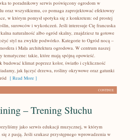
ówka to poradnikowy serwis poświęcony ogrodom w
lu oraz wszystkiemu, co pomaga zaprojektować efektowny
sce, w którym pomysł spotyka się z konkretem: od prostej
oślin, surowców i wykończeń. Jeśli interesuje Cię francuska
ykalna naturalność albo ogród skalny, znajdziesz tu gotowe
ełożyć styl na zwykłe podwórko. Kategorie to Ogród nocą –
atmosfera i Mała architektura ogrodowa. W centrum naszej
y tematyczne: takie, które mają spójną opowieść.
k budować klimat poprzez kolor, światło i cykliczność
iadamy, jak łączyć drzewa, rośliny okrywowe oraz gatunki
gród
[ Read More ]
CONTINUE
ining – Trening Słuchu
orzyliśmy jako serwis edukacji muzycznej, w którym
 się z pasją. Jeśli szukasz przystępnego wprowadzenia w