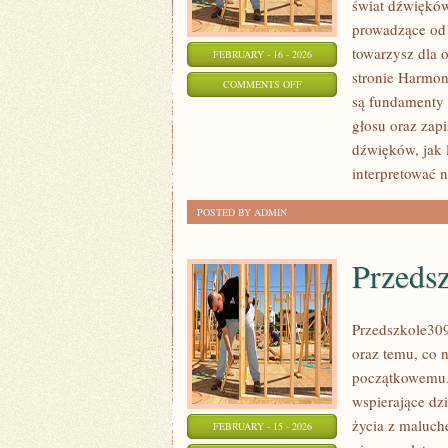
świat dźwięków
prowadzące od 
towarzysz dla 
FEBRUARY - 16 - 2026
stronie Harmon
ON
COMMENTS OFF
są fundamenty 
EAR
głosu oraz zap
TRAINING
dźwięków, jak l
–
interpretować n
TRENING
SŁUCHU
POSTED BY ADMIN
Przeds
Przedszkole309
oraz temu, co 
początkowemu. 
wspierające dz
życia z maluch
FEBRUARY - 15 - 2026