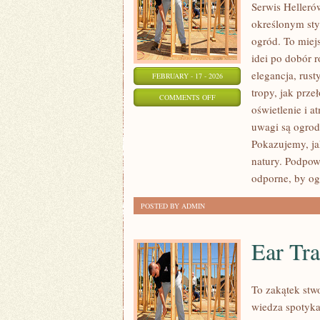
Serwis Heller
określonym sty
ogród. To miej
idei po dobór r
elegancja, rust
FEBRUARY - 17 - 2026
tropy, jak prz
ON
COMMENTS OFF
oświetlenie i 
OGRODY
uwagi są ogrod
MIEJSKIE
Pokazujemy, ja
I
natury. Podpow
BALKONY
odporne, by o
POSTED BY ADMIN
Ear Tra
To zakątek stw
wiedza spotyka