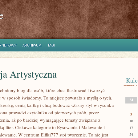
e
ERNETOWY
ARCHIWUM
TAGI
ja Artystyczna
Kale
tchniony blog dla osób, które chcą ilustrować i tworzyć
 w sposób świadomy. To miejsce powstało z myślą o tych,
M
 kreskę, cenią kartkę i chcą budować własny styl w rysunku
trona prowadzi czytelnika od pierwszych prób, przez
3
zenia, aż po bardziej wymagające tematy związane z
10
ką liter. Ciekawe kategorie to Rysowanie i Malowanie i
17
owanie. W centrum Elfiki777 stoi tworzenie. To nie jest
24