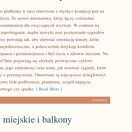
to platforma w sieci stworzone z myślą o kondycji pań na
ycia. To serwis internetowy, który łączy codzienne
rozumieniem dla zwyczajnych wyzwań. W centrum tej
oi zapobieganie, mądre nawyki oraz poznawanie sygnałów
y powstają tak, aby ułatwiać orientację tematy, które
niejednoznaczne, a jednocześnie dotykają komfortu.
pauza i perimenopauza i Styl życia a zdrowie intymne. Na
Clinic pojawiają się artykuły poświęcone cyklowi
, jego zmienności oraz temu, jak notować sygnały, które
 o przemęczeniu. Omawiane są najczęstsze dolegliwości
zowe bóle podbrzusza, plamienia, zespół napięcia
kowego czy spadki
[ Read More ]
CONTINUE
miejskie i balkony