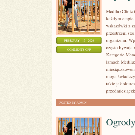
MediluxClinic 
każdym etapie ż
wskazówki z z
przestrzeni st
organizmu. Wpis
FEBRUARY - 17 - 2026
często bywają 
ON
COMMENTS OFF
Kategorie Meno
STYL
łamach Medilux
ŻYCIA
miesiączkowemu
A
mogą świadczyć
ZDROWIE
takie jak skurc
INTYMNE
przedmiesiącz
POSTED BY ADMIN
Ogrody 