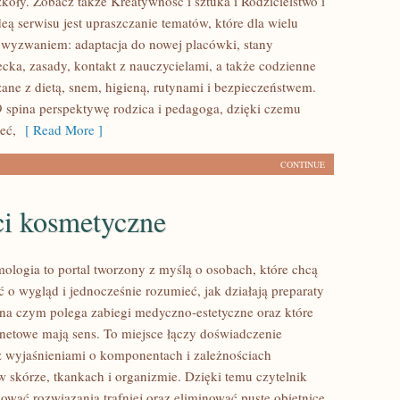
zkoły. Zobacz także Kreatywność i sztuka i Rodzicielstwo i
eą serwisu jest upraszczanie tematów, które dla wielu
ię wyzwaniem: adaptacja do nowej placówki, stany
ecka, zasady, kontakt z nauczycielami, a także codzienne
ane z dietą, snem, higieną, rutynami i bezpieczeństwem.
 spina perspektywę rodzica i pedagoga, dzięki czemu
eć,
[ Read More ]
CONTINUE
i kosmetyczne
mologia to portal tworzony z myślą o osobach, które chcą
 o wygląd i jednocześnie rozumieć, jak działają preparaty
 na czym polega zabiegi medyczno-estetyczne oraz które
netowe mają sens. To miejsce łączy doświadczenie
z wyjaśnieniami o komponentach i zależnościach
 skórze, tkankach i organizmie. Dzięki temu czytelnik
ować rozwiązania trafniej oraz eliminować puste obietnice.