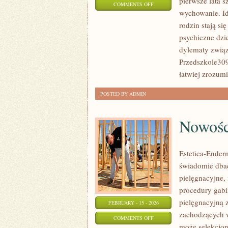
pierwsze lata s
ON
COMMENTS OFF
wychowanie. Id
PRZEDSZKOLA
rodzin stają s
psychiczne dzi
dylematy związ
Przedszkole309
łatwiej zrozumi
POSTED BY ADMIN
Nowośc
Estetica-Ender
świadomie dbać
pielęgnacyjne,
procedury gabi
pielęgnacyjną 
FEBRUARY - 15 - 2026
zachodzących w
ON
COMMENTS OFF
może selekcjon