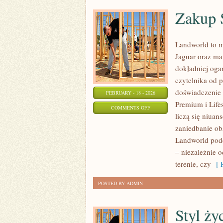
Zakup 
Landworld to m
Jaguar oraz mar
dokładniej oga
czytelnika od 
doświadczenie 
FEBRUARY - 18 - 2026
Premium i Life
ON
COMMENTS OFF
liczą się niuan
ZAKUP
zaniedbanie ob
SAMOCHODU
Landworld podc
PREMIUM
– niezależnie o
terenie, czy
[ R
POSTED BY ADMIN
Styl ży