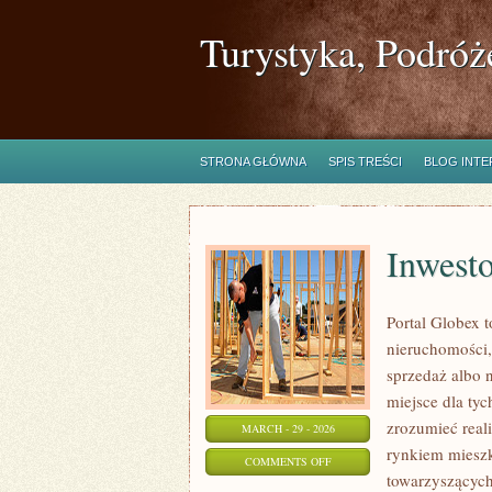
Turystyka, Podróż
STRONA GŁÓWNA
SPIS TREŚCI
BLOG INT
Inwest
Portal Globex 
nieruchomości,
sprzedaż albo 
miejsce dla tyc
zrozumieć real
MARCH - 29 - 2026
rynkiem mieszk
ON
COMMENTS OFF
towarzyszących
INWESTOWANIE