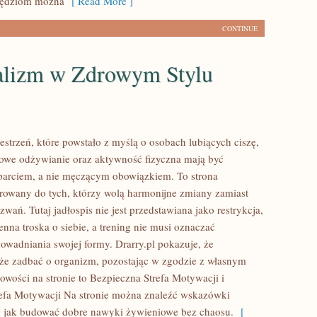
zędziom można
[ Read More ]
CONTINUE
lizm w Zdrowym Stylu
zestrzeń, które powstało z myślą o osobach lubiących ciszę,
rowe odżywianie oraz aktywność fizyczna mają być
arciem, a nie męczącym obowiązkiem. To strona
erowany do tych, którzy wolą harmonijne zmiany zamiast
wań. Tutaj jadłospis nie jest przedstawiana jako restrykcja,
enna troska o siebie, a trening nie musi oznaczać
owadniania swojej formy. Drarry.pl pokazuje, że
że zadbać o organizm, pozostając w zgodzie z własnym
owości na stronie to Bezpieczna Strefa Motywacji i
efa Motywacji Na stronie można znaleźć wskazówki
, jak budować dobre nawyki żywieniowe bez chaosu.
[