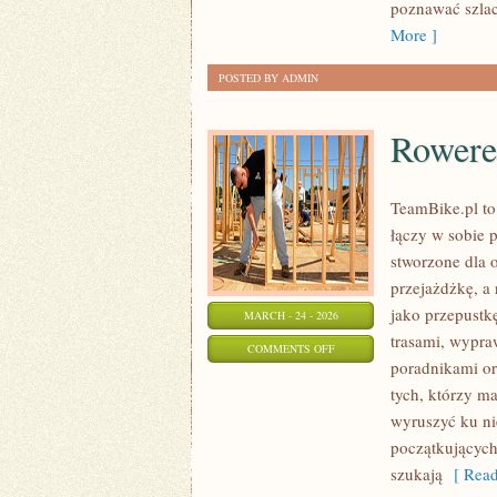
DALEKICH
poznawać szlac
ZAKĄTKÓW
More ]
POSTED BY ADMIN
Rowere
TeamBike.pl to
łączy w sobie 
stworzone dla o
przejażdżkę, a 
jako przepustk
MARCH - 24 - 2026
trasami, wypraw
ON
COMMENTS OFF
poradnikami or
ROWEREM
tych, którzy m
PRZEZ
wyruszyć ku ni
ŚWIAT
początkujących
szukają
[ Read