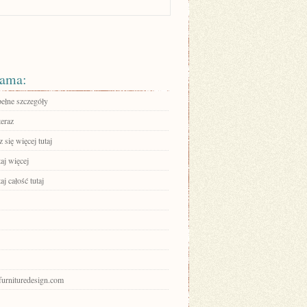
ama:
pełne szczegóły
teraz
się więcej tutaj
aj więcej
aj całość tutaj
gfurnituredesign.com