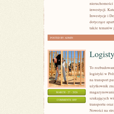
nieruchomości c
W
inwestycji. Ka
NIERUCHOMOŚCI
Inwestycje i De
dotyczące apar
także tematów 
POSTED BY ADMIN
Logist
To rozbudowana
logistyki w Po
na transport p
użytkownik znaj
magazynowania.
MARCH - 27 - 2026
szukających wi
ON
COMMENTS OFF
transportu ora
LOGISTYKA
Nowości na str
I