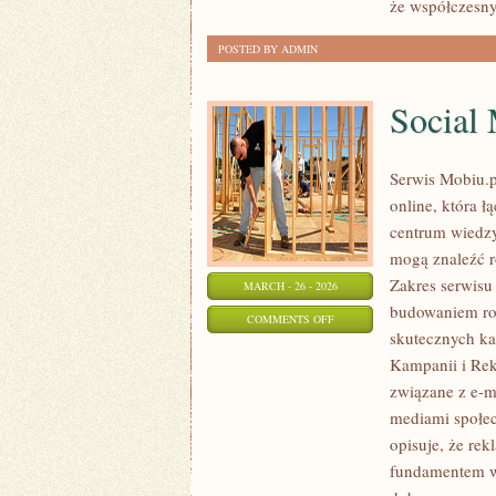
że współczesny
POSTED BY ADMIN
Social
Serwis Mobiu.p
online, która 
centrum wiedzy,
mogą znaleźć r
Zakres serwisu
MARCH - 26 - 2026
budowaniem ro
ON
COMMENTS OFF
skutecznych ka
SOCIAL
Kampanii i Rek
MEDIA
związane z e-
MARKETING
mediami społec
opisuje, że rek
fundamentem ws