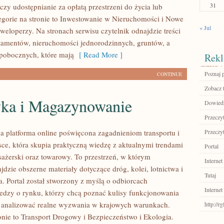
31
zy udostępnianie za opłatą przestrzeni do życia lub
tegorie na stronie to Inwestowanie w Nieruchomości i Nowe
« Jul
weloperzy. Na stronach serwisu czytelnik odnajdzie treści
tamentów, nieruchomości jednorodzinnych, gruntów, a
pobocznych, które mają
[ Read More ]
Rekl
Poznaj 
CONTINUE
Zobacz 
yka i Magazynowanie
Dowiedz 
Przeczyt
 platforma online poświęcona zagadnieniom transportu i
Przeczyt
lsce, która skupia praktyczną wiedzę z aktualnymi trendami
Portal
asażerski oraz towarowy. To przestrzeń, w którym
Internet
dzie obszerne materiały dotyczące dróg, kolei, lotnictwa i
Tutaj
 Portal został stworzony z myślą o odbiorcach
Internet
edzy o rynku, którzy chcą poznać kulisy funkcjonowania
z analizować realne wyzwania w krajowych warunkach.
http://r
onie to Transport Drogowy i Bezpieczeństwo i Ekologia.