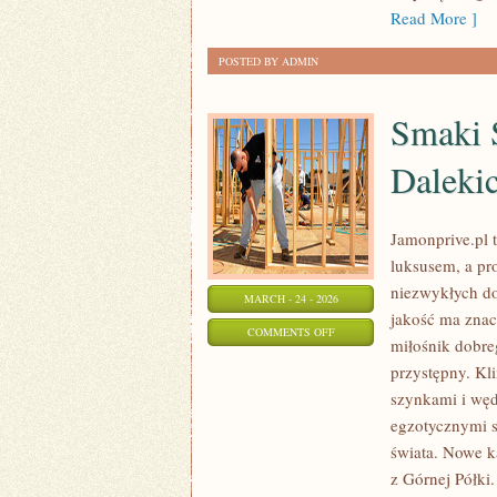
Read More ]
POSTED BY ADMIN
Smaki Ś
Daleki
Jamonprive.pl t
luksusem, a pr
niezwykłych do
MARCH - 24 - 2026
jakość ma znac
ON
COMMENTS OFF
miłośnik dobr
SMAKI
przystępny. Kl
ŚWIATA
szynkami i węd
–
egzotycznymi s
DELIKATESY
świata. Nowe k
Z
z Górnej Półki.