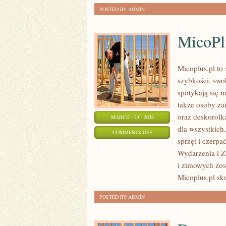
POSTED BY ADMIN
MicoPl
Micoplus.pl to 
szybkości, swob
spotykają się m
także osoby za
oraz deskorolką
MARCH - 23 - 2026
dla wszystkich
ON
COMMENTS OFF
sprzęt i czerp
MICOPLUS
Wydarzenia i Za
i zimowych zos
Micoplus.pl sku
POSTED BY ADMIN