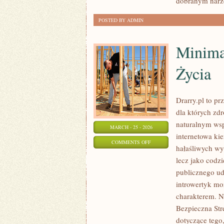
dobranym nar
POSTED BY ADMIN
Minima
Życia
Drarry.pl to pr
dla których zd
naturalnym wsp
MARCH - 25 - 2026
internetowa ki
ON
COMMENTS OFF
hałaśliwych wyz
MINIMALIZM
lecz jako codzi
W
publicznego ud
ZDROWYM
introwertyk mo
STYLU
charakterem. N
ŻYCIA
Bezpieczna Str
dotyczące tego