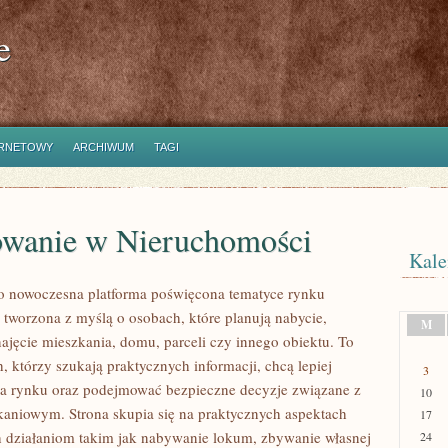
e
ERNETOWY
ARCHIWUM
TAGI
owanie w Nieruchomości
Kale
to nowoczesna platforma poświęcona tematyce rynku
 tworzona z myślą o osobach, które planują nabycie,
M
najęcie mieszkania, domu, parceli czy innego obiektu. To
h, którzy szukają praktycznych informacji, chcą lepiej
3
ia rynku oraz podejmować bezpieczne decyzje związane z
10
aniowym. Strona skupia się na praktycznych aspektach
17
 działaniom takim jak nabywanie lokum, zbywanie własnej
24