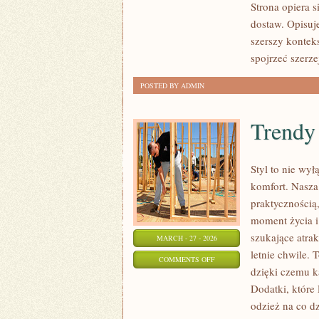
Strona opiera 
MAGAZYNOWANIE
dostaw. Opisuj
szerszy kontek
spojrzeć szerze
POSTED BY ADMIN
Trendy
Styl to nie wy
komfort. Nasza 
praktycznością
moment życia i
szukające atra
MARCH - 27 - 2026
letnie chwile. 
ON
COMMENTS OFF
dzięki czemu k
TRENDY
Dodatki, które 
SEZONU
odzież na co d