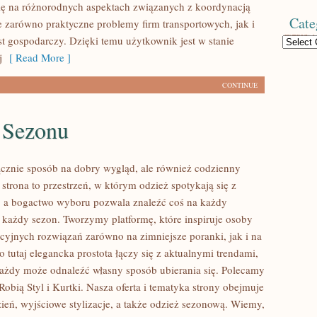
się na różnorodnych aspektach związanych z koordynacją
Cate
e zarówno praktyczne problemy firm transportowych, jak i
st gospodarczy. Dzięki temu użytkownik jest w stanie
Categories
j
[ Read More ]
CONTINUE
 Sezonu
łącznie sposób na dobry wygląd, ale również codzienny
strona to przestrzeń, w którym odzież spotykają się z
, a bogactwo wyboru pozwala znaleźć coś na każdy
 każdy sezon. Tworzymy platformę, które inspiruje osoby
kcyjnych rozwiązań zarówno na zimniejsze poranki, jak i na
To tutaj elegancka prostota łączy się z aktualnymi trendami,
ażdy może odnaleźć własny sposób ubierania się. Polecamy
Robią Styl i Kurtki. Nasza oferta i tematyka strony obejmuje
zień, wyjściowe stylizacje, a także odzież sezonową. Wiemy,