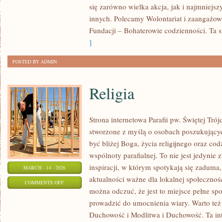
się zarówno wielka akcja, jak i najmniejsz
I
innych. Polecamy Wolontariat i zaangażow
MEDYCYNA
Fundacji – Bohaterowie codzienności. Ta s
]
POSTED BY ADMIN
Religia
Strona internetowa Parafii pw. Świętej Tró
stworzone z myślą o osobach poszukujący
być bliżej Boga, życia religijnego oraz co
wspólnoty parafialnej. To nie jest jedynie 
inspiracji, w którym spotykają się zaduma,
MARCH - 14 - 2026
aktualności ważne dla lokalnej społecznoś
ON
COMMENTS OFF
można odczuć, że jest to miejsce pełne sp
RELIGIA
prowadzić do umocnienia wiary. Warto też
Duchowość i Modlitwa i Duchowość. Ta int