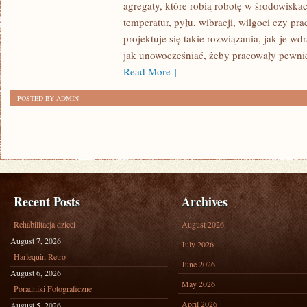
agregaty, które robią robotę w środowisk
CIĘŻKIE)
temperatur, pyłu, wibracji, wilgoci czy pr
projektuje się takie rozwiązania, jak je w
jak unowocześniać, żeby pracowały pewnie
Read More ]
POSTED BY ADMIN
Recent Posts
Archives
Rehabilitacja dzieci
August 2026
August 7, 2026
July 2026
Harlequin Retro
June 2026
August 6, 2026
May 2026
Poradniki Fotograficzne
April 2026
August 5, 2026