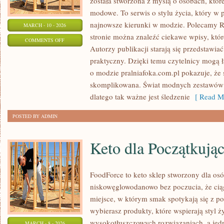
została stworzona z myślą o osobach, któ
modowe. To serwis o stylu życia, który w 
najnowsze kierunki w modzie. Polecamy R
MARCH - 10 - 2026
stronie można znaleźć ciekawe wpisy, które
ON
COMMENTS OFF
Autorzy publikacji starają się przedstawia
CALVIN
praktyczny. Dzięki temu czytelnicy mogą 
KLEIN
o modzie pralniafoka.com.pl pokazuje, że s
skomplikowana. Świat modnych zestawów 
dlatego tak ważne jest śledzenie
[ Read Mo
POSTED BY ADMIN
Keto dla Początkują
FoodForce to keto sklep stworzony dla osó
niskowęglowodanowo bez poczucia, że ciąg
miejsce, w którym smak spotykają się z 
wybierasz produkty, które wspierają styl ż
wysokotłuszczowych rozwiązaniach, a jed
MARCH - 8 - 2026