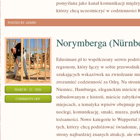
pomyślana jako kanał komunikacji między
którzy chcą uczestniczyć w codzienności K
POSTED BY ADMIN
Norymberga (Nürnb
Edusimare.pl to współczesny serwis podr
regionom, który łączy w sobie przewodnik
szukających wskazówek na zwiedzanie mias
zrozumieć codzienność za Odrą. Na stronie 
Niemiec, Hamburgu, eleganckim mieście 
MARCH - 12 - 2026
odbudowanym z historii, mieście zabytkó
ON
COMMENTS OFF
miejscach, a tematyka wpisów obejmuje p
NORYMBERGA
noclegi, komunikację, smaki, muzea, parki
(NÜRNBERG/NUREMBERG)
tożsamości. Nowe kategorie to Wuppertal i
tych, którzy chcą podróżować świadomie,
strony najbardziej znanych atrakcji, ale r