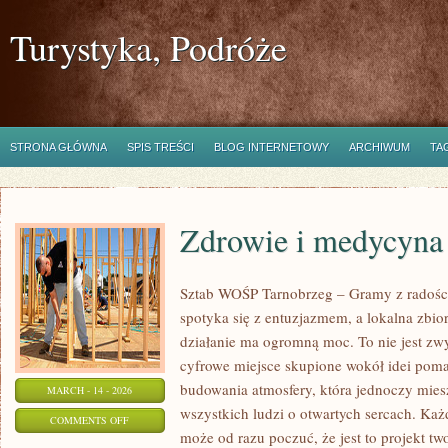
Turystyka, Podróże
STRONA GŁÓWNA
SPIS TREŚCI
BLOG INTERNETOWY
ARCHIWUM
TA
Zdrowie i medycyna
Sztab WOŚP Tarnobrzeg – Gramy z radości
spotyka się z entuzjazmem, a lokalna zbi
działanie ma ogromną moc. To nie jest zwy
cyfrowe miejsce skupione wokół idei poma
budowania atmosfery, która jednoczy mie
MARCH - 14 - 2026
wszystkich ludzi o otwartych sercach. Każdy
ON
COMMENTS OFF
może od razu poczuć, że jest to projekt tw
ZDROWIE