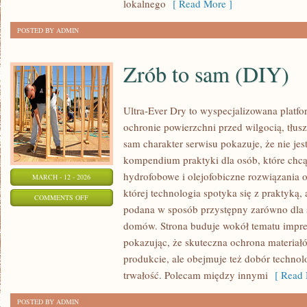
lokalnego
[ Read More ]
POSTED BY ADMIN
Zrób to sam (DIY)
Ultra-Ever Dry to wyspecjalizowana platfor
ochronie powierzchni przed wilgocią, tłus
sam charakter serwisu pokazuje, że nie jest
kompendium praktyki dla osób, które chcą 
hydrofobowe i olejofobiczne rozwiązania o
MARCH - 12 - 2026
której technologia spotyka się z praktyką,
ON
COMMENTS OFF
podana w sposób przystępny zarówno dla spe
ZRÓB
domów. Strona buduje wokół tematu impreg
TO
pokazując, że skuteczna ochrona materiał
SAM
produkcie, ale obejmuje też dobór technolo
(DIY)
trwałość. Polecam między innymi
[ Read 
POSTED BY ADMIN