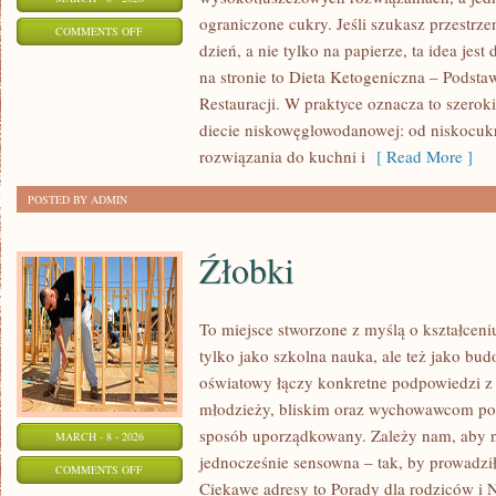
ograniczone cukry. Jeśli szukasz przestrzen
ON
COMMENTS OFF
dzień, a nie tylko na papierze, ta idea jes
KETO
na stronie to Dieta Ketogeniczna – Podsta
DLA
Restauracji. W praktyce oznacza to szerok
POCZĄTKUJĄCYCH
diecie niskowęglowodanowej: od niskocuk
rozwiązania do kuchni i
[ Read More ]
POSTED BY ADMIN
Źłobki
To miejsce stworzone z myślą o kształceni
tylko jako szkolna nauka, ale też jako bu
oświatowy łączy konkretne podpowiedzi z 
młodzieży, bliskim oraz wychowawcom por
sposób uporządkowany. Zależy nam, aby na
MARCH - 8 - 2026
jednocześnie sensowna – tak, by prowadził
ON
COMMENTS OFF
Ciekawe adresy to Porady dla rodziców i 