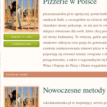
Pizzerie w Polsce
pizzeriasaxofon.pl to apetyczny portal kuli
smakach Italii, a szczególnie na świecie w
charakter strony pokazuje, że nie jest to z
miejsce stworzone dla osób, które chcą p
od strony kulinarnej. To witryna, gdzie spo
MARCH - 11 - 2026
smakowe odkrycia oraz pasja do gotowania
ON
COMMENTS OFF
centrum zainteresowania stanowi pizza w w
PIZZERIE
pojawiają się również tematy związane z 
W
przygotowania, a także z regionalnymi sty
POLSCE
Wina i Napoje do Pizzy i Dania wegańskie
POSTED BY ADMIN
Nowoczesne metody 
szkolakamionka.pl to inspirujący serwis 