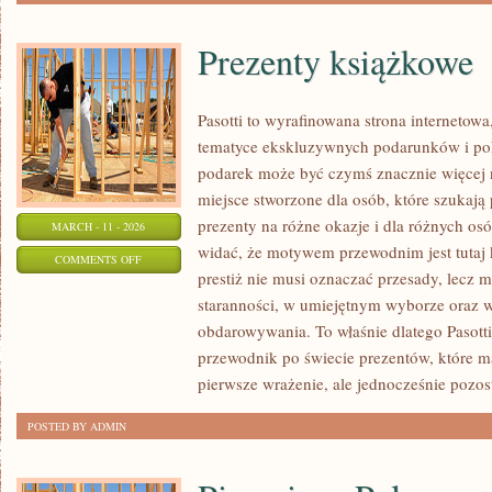
Prezenty książkowe
Pasotti to wyrafinowana strona internetowa
tematyce ekskluzywnych podarunków i po
podarek może być czymś znacznie więcej 
miejsce stworzone dla osób, które szukaj
prezenty na różne okazje i dla różnych os
MARCH - 11 - 2026
widać, że motywem przewodnim jest tutaj k
ON
COMMENTS OFF
prestiż nie musi oznaczać przesady, lecz 
PREZENTY
staranności, w umiejętnym wyborze oraz
KSIĄŻKOWE
obdarowywania. To właśnie dlatego Pasott
przewodnik po świecie prezentów, które m
pierwsze wrażenie, ale jednocześnie pozo
POSTED BY ADMIN