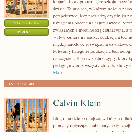
krajach, który pokazuje, że szkoła może b
świata. To miejsce, w którym treści o nauc
perspektywie, lecz prowadzą czytelnika p
kształcenia obecne na całym świecie. Stro
MARCH - 11 - 2026
związanych z mobilnością edukacyjną, a ta
ON
COMMENTS OFF
wpływ kultury na naukę, edukacja a techn
NOWOCZESNE
międzynarodowe rozwiązania oświatowe cz
METODY
Polecamy kategorie Edukacja a technologia 
NAUCZANIA
nauczycieli. To serwis edukacyjny, który 
pedagogów oraz wszystkich tych, którzy ch
More ]
POSTED BY ADMIN
Calvin Klein
Blog o modzie to miejsce, w którym miłośn
pomysły dotyczące codziennych stylizacji.