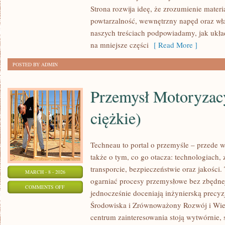
ŹŁOBKI
Strona rozwija ideę, że zrozumienie materi
powtarzalność, wewnętrzny napęd oraz wła
naszych treściach podpowiadamy, jak układ
na mniejsze części
[ Read More ]
POSTED BY ADMIN
Przemysł Motoryzac
ciężkie)
Techneau to portal o przemyśle – przede w
także o tym, co go otacza: technologiach, z
transporcie, bezpieczeństwie oraz jakości.
MARCH - 8 - 2026
ogarniać procesy przemysłowe bez zbędnej 
ON
COMMENTS OFF
jednocześnie doceniają inżynierską precy
PRZEMYSŁ
Środowiska i Zrównoważony Rozwój i Wie
MOTORYZACYJNY
centrum zainteresowania stoją wytwórnie,
(POJAZDY