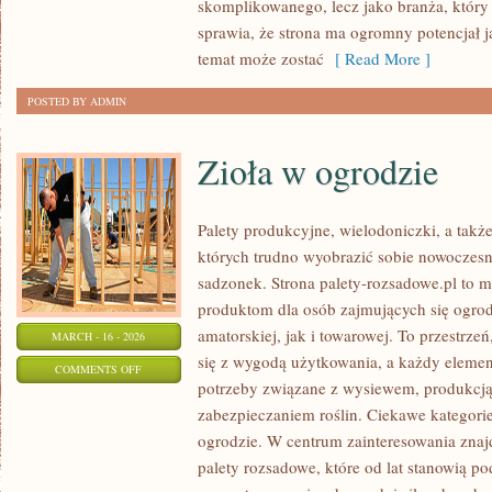
skomplikowanego, lecz jako branża, który
sprawia, że strona ma ogromny potencjał 
temat może zostać
[ Read More ]
POSTED BY ADMIN
Zioła w ogrodzie
Palety produkcyjne, wielodoniczki, a także
których trudno wyobrazić sobie nowoczesn
sadzonek. Strona palety-rozsadowe.pl to 
produktom dla osób zajmujących się ogro
amatorskiej, jak i towarowej. To przestrze
MARCH - 16 - 2026
się z wygodą użytkowania, a każdy elemen
ON
COMMENTS OFF
potrzeby związane z wysiewem, produkcj
ZIOŁA
zabezpieczaniem roślin. Ciekawe kategori
W
ogrodzie. W centrum zainteresowania znaj
OGRODZIE
palety rozsadowe, które od lat stanowią p