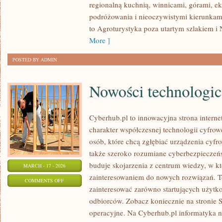
regionalną kuchnią, winnicami, górami, e
ZAKOCHANYCH
podróżowania i nieoczywistymi kierunkam
to Agroturystyka poza utartym szlakiem i 
More ]
POSTED BY ADMIN
Nowości technologi
Cyberhub.pl to innowacyjna strona interne
charakter współczesnej technologii cyfrow
osób, które chcą zgłębiać urządzenia cyfr
także szeroko rozumiane cyberbezpieczeń
buduje skojarzenia z centrum wiedzy, w kt
MARCH - 17 - 2026
zainteresowaniem do nowych rozwiązań. To
ON
COMMENTS OFF
zainteresować zarówno startujących użytk
NOWOŚCI
odbiorców. Zobacz koniecznie na stronie 
TECHNOLOGICZNE
operacyjne. Na Cyberhub.pl informatyka ni