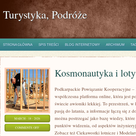
Turystyka, Podróże
STRONA GŁÓWNA
SPIS TREŚCI
BLOG INTERNETOWY
ARCHIWUM
TA
Kosmonautyka i loty
Podkarpackie Powiązanie Kooperacyjne – L
współczesna platforma online, która jest 
świecie awioniki lekkiej. To przestrzeń, w
pasją do latania, a informacje łączą się z 
można postrzegać jako bazę wiedzy, które 
MARCH - 18 - 2026
punktów widzenia, od aspektów inżynieryj
ON
COMMENTS OFF
Zobacz też Ciekawostki lotnicze i Modelars
KOSMONAUTYKA