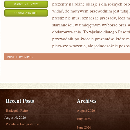
prezenty na różne okazje i dla różnych os
MARCH - 11 - 2026
widać, że motywem przewodnim jest tutaj k
ON
COMMENTS OFF
prestiż nie musi oznaczać przesady, lecz 
PREZENTY
staranności, w umiejętnym wyborze oraz
KSIĄŻKOWE
obdarowywania. To właśnie dlatego Pasott
przewodnik po świecie prezentów, które m
pierwsze wrażenie, ale jednocześnie pozo
POSTED BY ADMIN
Recent Posts
Archives
Harlequin Retro
August 2026
August 6, 2026
July 2026
Poradniki Fotograficzne
June 2026