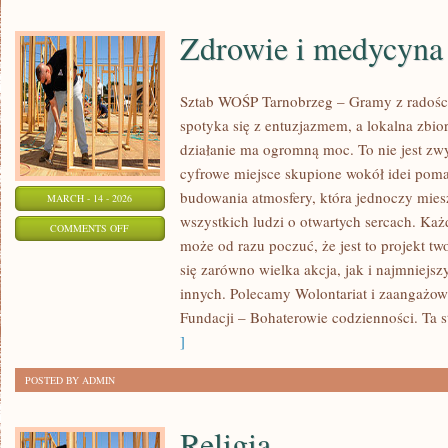
Zdrowie i medycyna
Sztab WOŚP Tarnobrzeg – Gramy z radości
spotyka się z entuzjazmem, a lokalna zbi
działanie ma ogromną moc. To nie jest zwy
cyfrowe miejsce skupione wokół idei poma
budowania atmosfery, która jednoczy mie
MARCH - 14 - 2026
wszystkich ludzi o otwartych sercach. Każdy
ON
COMMENTS OFF
może od razu poczuć, że jest to projekt tw
ZDROWIE
się zarówno wielka akcja, jak i najmniejsz
I
innych. Polecamy Wolontariat i zaangażow
MEDYCYNA
Fundacji – Bohaterowie codzienności. Ta s
]
POSTED BY ADMIN
Religia