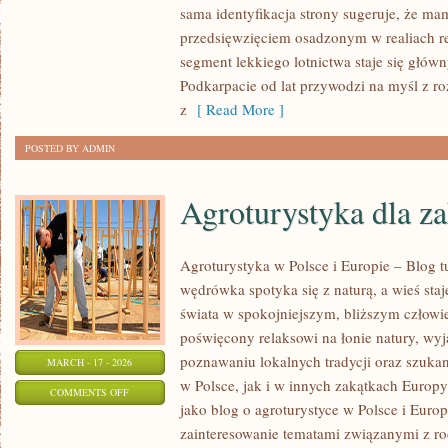
sama identyfikacja strony sugeruje, że ma
I
przedsięwzięciem osadzonym w realiach re
LOTY
segment lekkiego lotnictwa staje się głó
SUBORBITALNE
Podkarpacie od lat przywodzi na myśl z r
z
[ Read More ]
POSTED BY ADMIN
Agroturystyka dla z
Agroturystyka w Polsce i Europie – Blog t
wędrówka spotyka się z naturą, a wieś staj
świata w spokojniejszym, bliższym człowi
poświęcony relaksowi na łonie natury, wy
poznawaniu lokalnych tradycji oraz szuk
MARCH - 17 - 2026
w Polsce, jak i w innych zakątkach Europy
ON
COMMENTS OFF
jako blog o agroturystyce w Polsce i Europ
AGROTURYSTYKA
zainteresowanie tematami związanymi z 
DLA