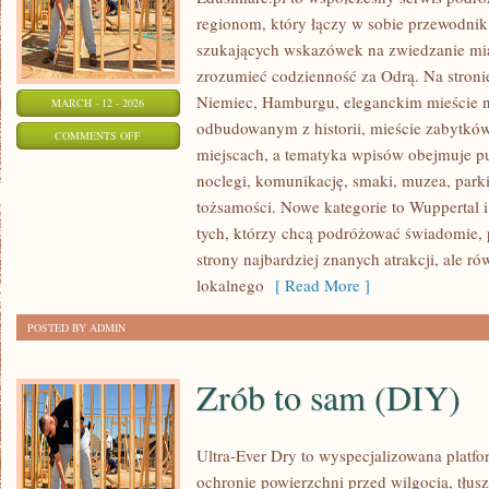
regionom, który łączy w sobie przewodnik
szukających wskazówek na zwiedzanie mias
zrozumieć codzienność za Odrą. Na stronie 
Niemiec, Hamburgu, eleganckim mieście 
MARCH - 12 - 2026
odbudowanym z historii, mieście zabytkó
ON
COMMENTS OFF
miejscach, a tematyka wpisów obejmuje p
NORYMBERGA
noclegi, komunikację, smaki, muzea, parki
(NÜRNBERG/NUREMBERG)
tożsamości. Nowe kategorie to Wuppertal i
tych, którzy chcą podróżować świadomie,
strony najbardziej znanych atrakcji, ale r
lokalnego
[ Read More ]
POSTED BY ADMIN
Zrób to sam (DIY)
Ultra-Ever Dry to wyspecjalizowana platfor
ochronie powierzchni przed wilgocią, tłus