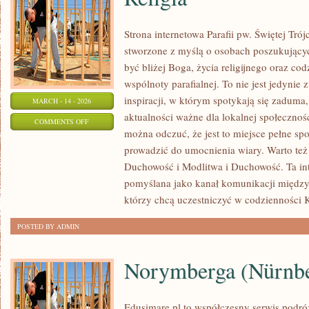
Strona internetowa Parafii pw. Świętej Tró
stworzone z myślą o osobach poszukujący
być bliżej Boga, życia religijnego oraz co
wspólnoty parafialnej. To nie jest jedynie 
inspiracji, w którym spotykają się zaduma,
MARCH - 14 - 2026
aktualności ważne dla lokalnej społecznoś
ON
COMMENTS OFF
można odczuć, że jest to miejsce pełne sp
RELIGIA
prowadzić do umocnienia wiary. Warto też
Duchowość i Modlitwa i Duchowość. Ta int
pomyślana jako kanał komunikacji między
którzy chcą uczestniczyć w codzienności K
POSTED BY ADMIN
Norymberga (Nürnb
Edusimare.pl to współczesny serwis podr