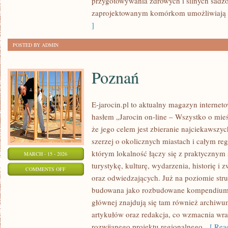
przygotowywania zdrowych i silnych sadz
zaprojektowanym komórkom umożliwiają 
]
POSTED BY ADMIN
Poznań
E-jarocin.pl to aktualny magazyn internet
hasłem „Jarocin on-line – Wszystko o mieśc
że jego celem jest zbieranie najciekawszyc
szerzej o okolicznych miastach i całym reg
którym lokalność łączy się z praktycznym 
MARCH - 15 - 2026
turystykę, kulturę, wydarzenia, historię 
ON
COMMENTS OFF
oraz odwiedzających. Już na poziomie struk
POZNAŃ
budowana jako rozbudowane kompendium i
głównej znajdują się tam również archiwum,
artykułów oraz redakcja, co wzmacnia wra
rozwijanego projektu regionalnego.
[ Read