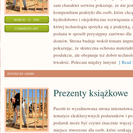
sam charakter serwisu pokazuje, że nie jest
kompendium praktyki dla osób, które chcą 
hydrofobowe i olejofobiczne rozwiązania o
MARCH - 12 - 2026
której technologia spotyka się z praktyką,
ON
COMMENTS OFF
podana w sposób przystępny zarówno dla spe
ZRÓB
domów. Strona buduje wokół tematu impreg
TO
pokazując, że skuteczna ochrona materiał
SAM
produkcie, ale obejmuje też dobór technolo
(DIY)
trwałość. Polecam między innymi
[ Read 
POSTED BY ADMIN
Prezenty książkowe
Pasotti to wyrafinowana strona internetowa
tematyce ekskluzywnych podarunków i po
podarek może być czymś znacznie więcej 
miejsce stworzone dla osób, które szukaj