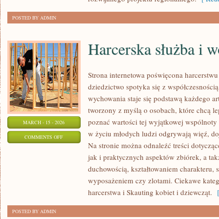
POSTED BY ADMIN
Harcerska służba i w
Strona internetowa poświęcona harcerstwu 
dziedzictwo spotyka się z współczesnością,
wychowania staje się podstawą każdego ar
tworzony z myślą o osobach, które chcą le
poznać wartości tej wyjątkowej wspólnoty 
MARCH - 15 - 2026
w życiu młodych ludzi odgrywają więź, doj
ON
COMMENTS OFF
Na stronie można odnaleźć treści dotyczące
HARCERSKA
jak i praktycznych aspektów zbiórek, a t
SŁUŻBA
duchowością, kształtowaniem charakteru,
I
wyposażeniem czy zlotami. Ciekawe katego
WOLONTARIAT
harcerstwa i Skauting kobiet i dziewcząt.
[
POSTED BY ADMIN