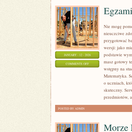
Egzami
Nie mogę pomóc
nieuczciwe zdo
przygotować ba
wersji: jako m
podstawie wym
JANUARY - 12 - 2026
masz gotowy te
ON
COMMENTS OFF
wstępny na stu
EGZAMIN
Matematyka. Sq
ÓSMOKLASISTY
o uczniach, kt
–
skuteczny. Ser
CHEMIA
przedmiotów, a
POSTED BY ADMIN
Morze B