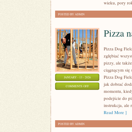
wieku, pory ro
POSTED BY ADMIN
Pizza n
Pizza Dog Fiel
zgłębiać wszys
pizzy, ale tak
ciągnącym się 
Pizza Dog Field
JANUARY - 13 - 2026
jak dobrać doda
ON
COMMENTS OFF
momentu, kiedy
PIZZA
podejście do pi
NA
instrukcja, ale 
WYNOS
Read More ]
I
DOSTAWA
POSTED BY ADMIN