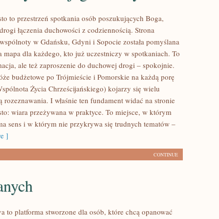
o to przestrzeń spotkania osób poszukujących Boga,
 drogi łączenia duchowości z codziennością. Strona
j wspólnoty w Gdańsku, Gdyni i Sopocie została pomyślana
a mapa dla każdego, kto już uczestniczy w spotkaniach. To
macja, ale też zaproszenie do duchowej drogi – spokojnie.
że budżetowe po Trójmieście i Pomorskie na każdą porę
pólnota Życia Chrześcijańskiego) kojarzy się wielu
 rozeznawania. I właśnie ten fundament widać na stronie
o: wiara przeżywana w praktyce. To miejsce, w którym
a sens i w którym nie przykrywa się trudnych tematów –
e ]
CONTINUE
anych
va to platforma stworzone dla osób, które chcą opanować