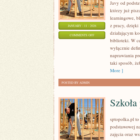
Javy od podstaw
którzy już pis
learningowe, b
z pracy, dzięki
JANUARY - 11 - 2026
działającym ko
ON
COMMENTS OFF
biblioteki. W c
BAZY
wyłącznie defi
DANYCH
naprawiania pr
taki sposób, że
More ]
POSTED BY ADMIN
Szkoła
sptopolka.pl t
podstawowej n
zajęcia oraz w