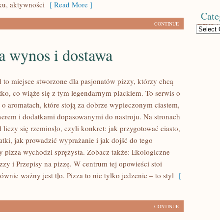
ku, aktywności
[ Read More ]
Cate
CONTINUE
Categories
a wynos i dostawa
d to miejsce stworzone dla pasjonatów pizzy, którzy chcą
tko, co wiąże się z tym legendarnym plackiem. To serwis o
że o aromatach, które stoją za dobrze wypieczonym ciastem,
serem i dodatkami dopasowanymi do nastroju. Na stronach
 liczy się rzemiosło, czyli konkret: jak przygotować ciasto,
tki, jak prowadzić wyprażanie i jak dojść do tego
 pizza wychodzi sprężysta. Zobacz także: Ekologiczne
zzy i Przepisy na pizzę. W centrum tej opowieści stoi
równie ważny jest tło. Pizza to nie tylko jedzenie – to styl
[
CONTINUE