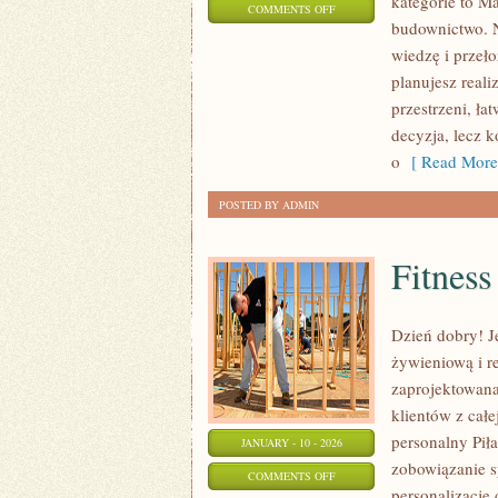
kategorie to M
ON
COMMENTS OFF
budownictwo. N
POZOSTAŁE
wiedzę i przeło
ARTYKUŁY
planujesz reali
przestrzeni, łat
decyzja, lecz 
o
[ Read More
POSTED BY ADMIN
Fitness
Dzień dobry! Je
żywieniową i r
zaprojektowana
klientów z cał
personalny Piła
JANUARY - 10 - 2026
zobowiązanie s
ON
COMMENTS OFF
personalizację