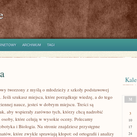
e
ERNETOWY
ARCHIWUM
TAGI
ia
Kale
owy tworzony z myślą o młodzieży z szkoły podstawowej
 Jeśli szukasz miejsca, które porządkuje wiedzę, a do tego
M
ennej nauce, jesteś w dobrym miejscu. Treści są
ak, aby wspierały zarówno tych, którzy chcą nadrobić
3
 i osoby, które celują w wysokie oceny. Polecamy
10
obotyka i Biologia. Na stronie znajdziesz przystępne
17
atów, które zwykle sprawiają kłopot: od ortografii i analizy
24