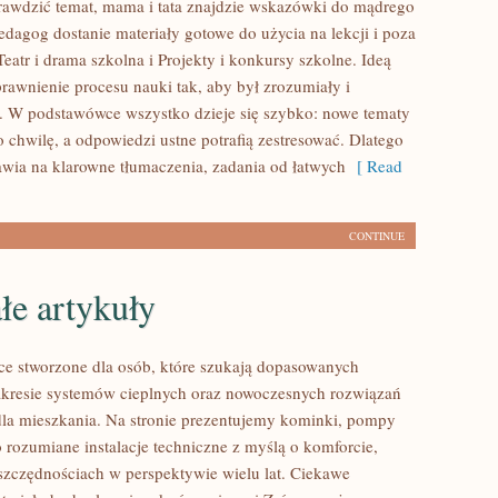
awdzić temat, mama i tata znajdzie wskazówki do mądrego
edagog dostanie materiały gotowe do użycia na lekcji i poza
eatr i drama szkolna i Projekty i konkursy szkolne. Ideą
prawnienie procesu nauki tak, aby był zrozumiały i
 W podstawówce wszystko dzieje się szybko: nowe tematy
o chwilę, a odpowiedzi ustne potrafią zestresować. Dlatego
tawia na klarowne tłumaczenia, zadania od łatwych
[ Read
CONTINUE
łe artykuły
ce stworzone dla osób, które szukają dopasowanych
kresie systemów cieplnych oraz nowoczesnych rozwiązań
a mieszkania. Na stronie prezentujemy kominki, pompy
o rozumiane instalacje techniczne z myślą o komforcie,
szczędnościach w perspektywie wielu lat. Ciekawe