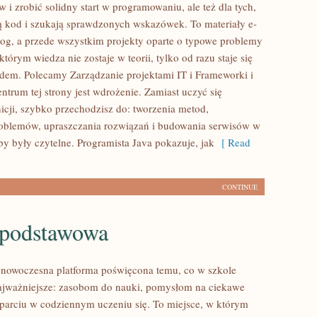
 i zrobić solidny start w programowaniu, ale też dla tych,
zą kod i szukają sprawdzonych wskazówek. To materiały e-
log, a przede wszystkim projekty oparte o typowe problemy
 którym wiedza nie zostaje w teorii, tylko od razu staje się
dem. Polecamy Zarządzanie projektami IT i Frameworki i
entrum tej strony jest wdrożenie. Zamiast uczyć się
nicji, szybko przechodzisz do: tworzenia metod,
oblemów, upraszczania rozwiązań i budowania serwisów w
by były czytelne. Programista Java pokazuje, jak
[ Read
CONTINUE
 podstawowa
o nowoczesna platforma poświęcona temu, co w szkole
ajważniejsze: zasobom do nauki, pomysłom na ciekawe
sparciu w codziennym uczeniu się. To miejsce, w którym