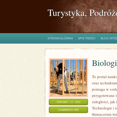
Turystyka, Podróż
STRONA GŁÓWNA
SPIS TREŚCI
BLOG INT
Biolog
To portal nauk
oraz technikum.
pomaga w codzi
przygotowane t
zaległości, jak
JANUARY - 15 - 2026
Technologie i r
ON
COMMENTS OFF
tłumaczenia tem
BIOLOGIA