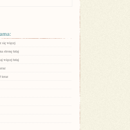
ama:
 się więcej
na stronę tutaj
aj więcej tutaj
eraz
 teraz