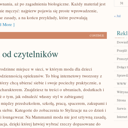
31
ównania, aż po zagadnienia biologiczne. Każdy materiał jest
 nie męczyć: najpierw pojawia się proste wprowadzenie,
« Jul
e zasady, a na końcu przykłady, które pozwalają
 More ]
Rekl
CONTINUE
Dowiedz
 od czytelników
Przejdź 
Przeczyt
Dołącz t
dzinne miejsce w sieci, w którym moda dla dzieci
codziennością opiekunów. To blog internetowy tworzony z
Sprawdź
tórzy chcą ubierać siebie i swoje pociechy praktycznie, a
WWW
charakterem. Znajdziesz tu treści o ubraniach, dodatkach i
Witryna
eż o tym, jak odnaleźć własny styl w zabieganej
Strona
: między przedszkolem, szkołą, pracą, spacerem, zakupami i
Serwis
a siebie. Kategorie do zobaczenia to Stylizacje na co dzień i
 loungewear. Na Mammamii moda nie jest sztywną zasadą.
Internet
racja, dzięki której łatwiej wybrać rzeczy dopasowane do