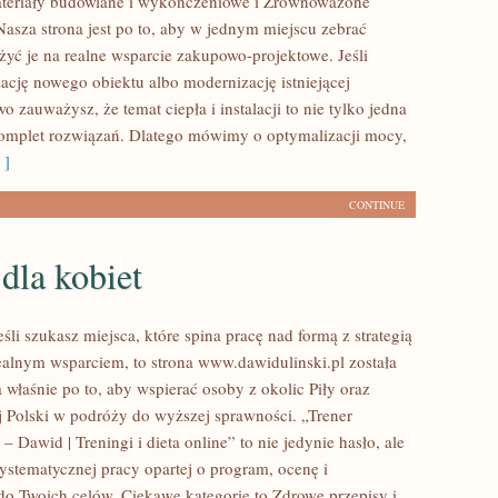
ateriały budowlane i wykończeniowe i Zrównoważone
asza strona jest po to, aby w jednym miejscu zebrać
żyć je na realne wsparcie zakupowo-projektowe. Jeśli
zację nowego obiektu albo modernizację istniejącej
wo zauważysz, że temat ciepła i instalacji to nie tylko jedna
komplet rozwiązań. Dlatego mówimy o optymalizacji mocy,
 ]
CONTINUE
 dla kobiet
śli szukasz miejsca, które spina pracę nad formą z strategią
ealnym wsparciem, to strona www.dawidulinski.pl została
 właśnie po to, aby wspierać osoby z okolic Piły oraz
ej Polski w podróży do wyższej sprawności. „Trener
 – Dawid | Treningi i dieta online” to nie jedynie hasło, ale
ystematycznej pracy opartej o program, ocenę i
 do Twoich celów. Ciekawe kategorie to Zdrowe przepisy i