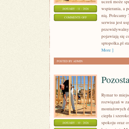
uczeń może spr
wspierania, a p
JANUARY - 11 - 2026
nią. Polecamy T
ON
COMMENTS OFF
serwisu jest us
SZKOŁA
przewidywalny.
PODSTAWOWA
pojawiają się c
sptopolka.pl s
More ]
POSTED BY ADMIN
Pozosta
Rymar to miejs
rozwiązań w za
montażowych dl
ciepła i szerok
spokoju oraz o
JANUARY - 10 - 2026