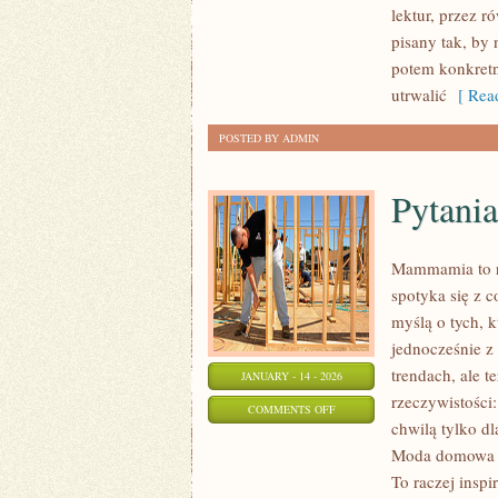
lektur, przez r
pisany tak, by
potem konkretn
utrwalić
[ Read
POSTED BY ADMIN
Pytania
Mammamia to ro
spotyka się z 
myślą o tych, k
jednocześnie z 
trendach, ale t
JANUARY - 14 - 2026
rzeczywistości
ON
COMMENTS OFF
chwilą tylko dl
PYTANIA
Moda domowa i
OD
To raczej inspi
CZYTELNIKÓW