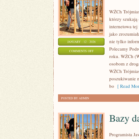
WŻCh Trójmiast
którzy szukają
internetowa te
jako zrozumiał
nie tylko infor
JANUARY - 12 - 2026
Polecamy Podró
ON
COMMENTS OFF
roku. WŻCh (Ws
MORZE
osobom z drogą
BAŁTYCKIE
WŻCh Trójmiast
I
poszukiwanie m
JEGO
bo
[ Read Mor
SKARBY
POSTED BY ADMIN
Bazy d
Programista Ja