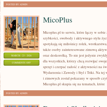
POSTED BY ADMIN
MicoPlus
Micoplus.pl to serwis, które łączy w sobie
szybkości, swobody i aktywnego stylu życi
spotykają się miłośnicy rolek, wrotkarstwa
także osoby zainteresowane zimową aktywn
oraz deskorolką. To nie jest jedynie zwykły
MARCH - 23 - 2026
dla wszystkich, którzy chcą rozwijać swo
ON
COMMENTS OFF
sprzęt i czerpać radość z aktywności na ś
MICOPLUS
Wydarzenia i Zawody i Styl i Triki. Na tej
i zimowych został pokazany w sposób czyte
Micoplus.pl skupia się na tematach, które
[
POSTED BY ADMIN