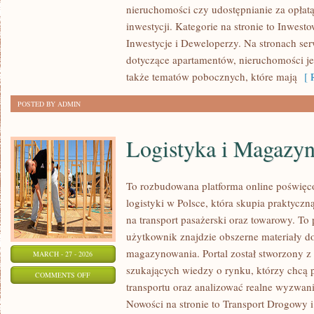
nieruchomości czy udostępnianie za opłatą 
W
inwestycji. Kategorie na stronie to Inwes
NIERUCHOMOŚCI
Inwestycje i Deweloperzy. Na stronach serw
dotyczące apartamentów, nieruchomości j
także tematów pobocznych, które mają
[ R
POSTED BY ADMIN
Logistyka i Magazy
To rozbudowana platforma online poświęco
logistyki w Polsce, która skupia praktycz
na transport pasażerski oraz towarowy. To
użytkownik znajdzie obszerne materiały dot
magazynowania. Portal został stworzony z
MARCH - 27 - 2026
szukających wiedzy o rynku, którzy chcą 
ON
COMMENTS OFF
transportu oraz analizować realne wyzwa
LOGISTYKA
Nowości na stronie to Transport Drogowy i
I