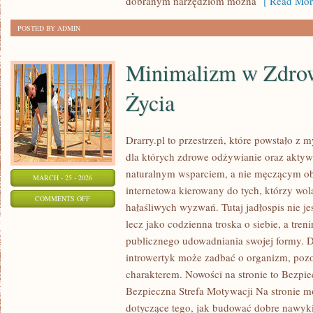
dobranym narzędziom można
[ Read Mor
POSTED BY ADMIN
Minimalizm w Zdro
Życia
Drarry.pl to przestrzeń, które powstało z 
dla których zdrowe odżywianie oraz aktyw
naturalnym wsparciem, a nie męczącym ob
MARCH - 25 - 2026
internetowa kierowany do tych, którzy wo
ON
COMMENTS OFF
hałaśliwych wyzwań. Tutaj jadłospis nie je
MINIMALIZM
lecz jako codzienna troska o siebie, a tre
W
publicznego udowadniania swojej formy. Dr
ZDROWYM
introwertyk może zadbać o organizm, poz
STYLU
charakterem. Nowości na stronie to Bezpie
ŻYCIA
Bezpieczna Strefa Motywacji Na stronie 
dotyczące tego, jak budować dobre nawyk