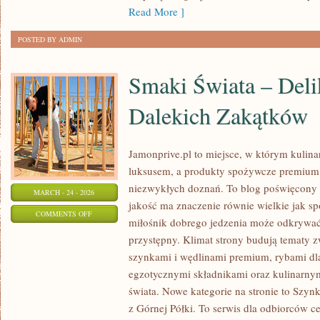
Read More ]
POSTED BY ADMIN
Smaki Świata – Deli
Dalekich Zakątków
Jamonprive.pl to miejsce, w którym kulina
luksusem, a produkty spożywcze premium 
niezwykłych doznań. To blog poświęcony 
MARCH - 24 - 2026
jakość ma znaczenie równie wielkie jak s
ON
COMMENTS OFF
miłośnik dobrego jedzenia może odkrywa
SMAKI
przystępny. Klimat strony budują tematy z
ŚWIATA
szynkami i wędlinami premium, rybami dl
–
egzotycznymi składnikami oraz kulinarnym
DELIKATESY
świata. Nowe kategorie na stronie to Szyn
Z
z Górnej Półki. To serwis dla odbiorców c