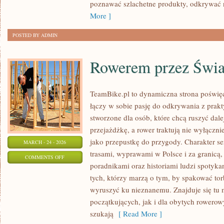
DALEKICH
poznawać szlachetne produkty, odkrywać 
ZAKĄTKÓW
More ]
POSTED BY ADMIN
Rowerem przez Świa
TeamBike.pl to dynamiczna strona poświę
łączy w sobie pasję do odkrywania z prak
stworzone dla osób, które chcą ruszyć dale
przejażdżkę, a rower traktują nie wyłączni
jako przepustkę do przygody. Charakter s
MARCH - 24 - 2026
trasami, wyprawami w Polsce i za granicą,
ON
COMMENTS OFF
poradnikami oraz historiami ludzi spotyka
ROWEREM
tych, którzy marzą o tym, by spakować tor
PRZEZ
wyruszyć ku nieznanemu. Znajduje się tu 
ŚWIAT
początkujących, jak i dla obytych rowero
szukają
[ Read More ]