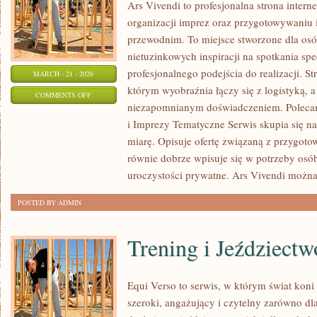
Ars Vivendi to profesjonalna strona intern
organizacji imprez oraz przygotowywani
przewodnim. To miejsce stworzone dla osób,
nietuzinkowych inspiracji na spotkania spe
profesjonalnego podejścia do realizacji. S
MARCH - 21 - 2026
którym wyobraźnia łączy się z logistyką, a
ON
COMMENTS OFF
niezapomnianym doświadczeniem. Poleca
CATERING
i Imprezy Tematyczne Serwis skupia się n
I
miarę. Opisuje ofertę związaną z przygoto
TORTY
równie dobrze wpisuje się w potrzeby os
uroczystości prywatne. Ars Vivendi możn
POSTED BY ADMIN
Trening i Jeździectw
Equi Verso to serwis, w którym świat kon
szeroki, angażujący i czytelny zarówno dl