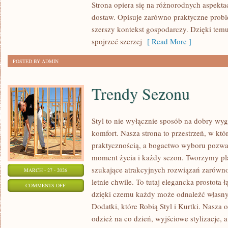
Strona opiera się na różnorodnych aspekt
MAGAZYNOWANIE
dostaw. Opisuje zarówno praktyczne proble
szerszy kontekst gospodarczy. Dzięki temu
spojrzeć szerzej
[ Read More ]
POSTED BY ADMIN
Trendy Sezonu
Styl to nie wyłącznie sposób na dobry wyg
komfort. Nasza strona to przestrzeń, w któ
praktycznością, a bogactwo wyboru pozwa
moment życia i każdy sezon. Tworzymy pla
szukające atrakcyjnych rozwiązań zarówno 
MARCH - 27 - 2026
letnie chwile. To tutaj elegancka prostota 
ON
COMMENTS OFF
dzięki czemu każdy może odnaleźć własny
TRENDY
Dodatki, które Robią Styl i Kurtki. Nasza 
SEZONU
odzież na co dzień, wyjściowe stylizacje,