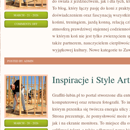
do świata z jeździectwem, jak i dla tych, kt
To blog, który łączy pasję do koni z prak
doświadczeniem oraz fascynacją wszystkim
MARCH - 21 - 2026
końmi, treningiem, jazdą konną, relacją c
ON
COMMENTS OFF
atmosferą prawdziwej stajennej codziennoś
TRENING
w którym koń nie jest tylko zwierzęciem 
I
także partnerem, nauczycielem cierpliwośc
JEŹDZIECTWO
wyjątkowej kultury. Nowe kategorie to Z
POSTED BY ADMIN
Inspiracje i Style Ar
Graffiti-lubin.pl to portal stworzone dla ent
komputerowej oraz retuszu fotografii. To 
którym przenika się twórcza energia ulicy
Strona prezentuje, że pomysłowość może r
jak i na ekranie monitora. To miejsce dla 
MARCH - 20 - 2026
szlifować talent, a także odkrywać nowe ki