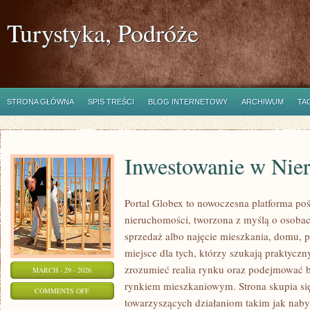
Turystyka, Podróże
STRONA GŁÓWNA
SPIS TREŚCI
BLOG INTERNETOWY
ARCHIWUM
TA
Inwestowanie w Nie
Portal Globex to nowoczesna platforma po
nieruchomości, tworzona z myślą o osobach
sprzedaż albo najęcie mieszkania, domu, p
miejsce dla tych, którzy szukają praktyczny
zrozumieć realia rynku oraz podejmować 
MARCH - 29 - 2026
rynkiem mieszkaniowym. Strona skupia si
ON
COMMENTS OFF
towarzyszących działaniom takim jak nab
INWESTOWANIE