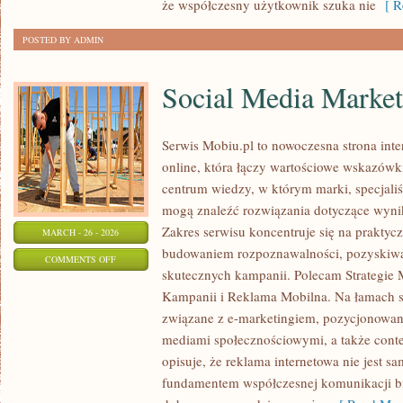
że współczesny użytkownik szuka nie
[ Re
POSTED BY ADMIN
Social Media Market
Serwis Mobiu.pl to nowoczesna strona int
online, która łączy wartościowe wskazówki
centrum wiedzy, w którym marki, specjaliśc
mogą znaleźć rozwiązania dotyczące wyni
Zakres serwisu koncentruje się na prakty
MARCH - 26 - 2026
budowaniem rozpoznawalności, pozyskiwa
ON
COMMENTS OFF
skutecznych kampanii. Polecam Strategie 
SOCIAL
Kampanii i Reklama Mobilna. Na łamach s
MEDIA
związane z e-marketingiem, pozycjonowa
MARKETING
mediami społecznościowymi, a także conte
opisuje, że reklama internetowa nie jest sa
fundamentem współczesnej komunikacji bi