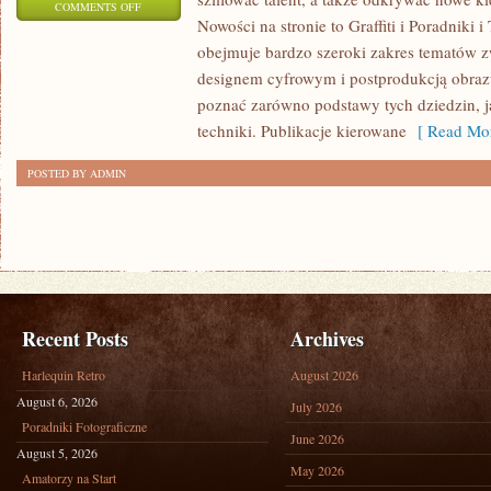
ON
COMMENTS OFF
Nowości na stronie to Graffiti i Poradniki i
INSPIRACJE
obejmuje bardzo szeroki zakres tematów z
I
designem cyfrowym i postprodukcją obraz
STYLE
poznać zarówno podstawy tych dziedzin, j
ARTYSTYCZNE
techniki. Publikacje kierowane
[ Read Mor
POSTED BY ADMIN
Recent Posts
Archives
Harlequin Retro
August 2026
August 6, 2026
July 2026
Poradniki Fotograficzne
June 2026
August 5, 2026
May 2026
Amatorzy na Start