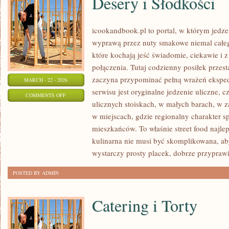
Desery i Słodkości
icookandbook.pl to portal, w którym jedzeni
wyprawą przez nuty smakowe niemal całego
które kochają jeść świadomie, ciekawie i z
połączenia. Tutaj codzienny posiłek przes
zaczyna przypominać pełną wrażeń eksp
MARCH - 22 - 2026
serwisu jest oryginalne jedzenie uliczne, cz
ON
COMMENTS OFF
ulicznych stoiskach, w małych barach, w z
DESERY
w miejscach, gdzie regionalny charakter 
I
mieszkańców. To właśnie street food najlep
SŁODKOŚCI
kulinarna nie musi być skomplikowana, a
wystarczy prosty placek, dobrze przypraw
POSTED BY ADMIN
Catering i Torty