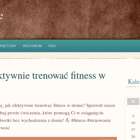
e
ERNETOWY
ARCHIWUM
TAGI
ktywnie trenować fitness w
Kale
M
ię, jak efektywnie trenować fitness w domu? Sprawdź nasze
buj proste ćwiczenia, które pomogą Ci w osiągnięciu
3
wetki bez wychodzenia z domu! 💪 #fitness #trenowanie
10
ność
17
24