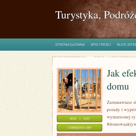
Turystyka, Podróż
STRONA GŁÓWNA
SPIS TREŚCI
BLOG INT
Jak efe
domu
Zastanawiasz s
porady i wypró
wymarzonej syl
MAY - 1 - 2025
#domowaaktyw
ON
COMMENTS OFF
JAK