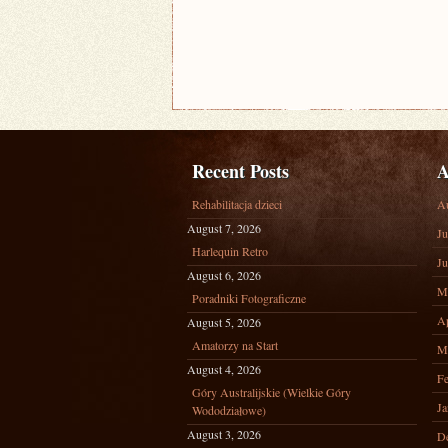
Recent Posts
A
Rehabilitacja dzieci
A
August 7, 2026
Ju
Harlequin Retro
Ju
August 6, 2026
M
Poradniki Fotograficzne
Ap
August 5, 2026
Amatorzy na Start
M
August 4, 2026
Fe
Góry Australijskie (Wielkie Góry
Ja
Wododziałowe)
August 3, 2026
D