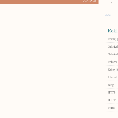
CONTINUE
31
« Jul
Rekl
Poznaj 
Odwiedź
Odwiedź
Pobierz 
Zajrzyj t
Internet
Blog
HTTP
HTTP
Portal