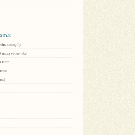
ama:
pełne szczegóły
 naszą stronę tutaj
 teraz
teraz
utaj