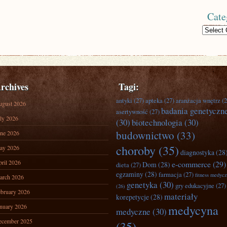
Cate
Categories
rchives
Tagi:
antyki
(27)
apteka
(27)
aranżacja wnętrz
(2
ugust 2026
badania genetyczn
asertywność
(27)
ly 2026
(30)
biotechnologia
(30)
budownictwo
(33)
ne 2026
choroby
(35)
ay 2026
diagnostyka
(28
ril 2026
e-commerce
(29)
Dom
(28)
dieta
(27)
egzaminy
(28)
farmacja
(27)
fitness medyc
arch 2026
genetyka
(30)
gry edukacyjne
(27)
(26)
bruary 2026
materiały
korepetycje
(28)
nuary 2026
medycyna
medyczne
(30)
ecember 2025
(35)