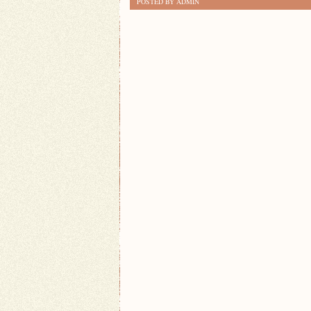
POSTED BY ADMIN
EFEKTYWNIE
TRENOWAĆ
FITNESS
W
DOMU