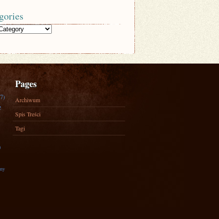
gories
Pages
7)
Archiwum
e
Spis Treści
Tagi
)
zny