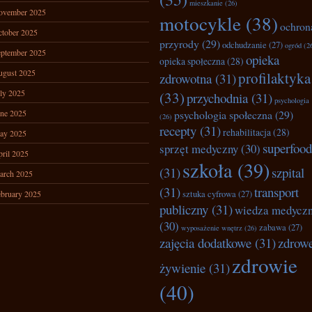
mieszkanie
(26)
ovember 2025
motocykle
(38)
ochron
tober 2025
przyrody
(29)
odchudzanie
(27)
ogród
(2
ptember 2025
opieka
opieka społeczna
(28)
ugust 2025
profilaktyka
zdrowotna
(31)
ly 2025
(33)
przychodnia
(31)
psychologia
ne 2025
psychologia społeczna
(29)
(26)
recepty
(31)
rehabilitacja
(28)
ay 2025
superfood
sprzęt medyczny
(30)
ril 2025
szkoła
(39)
(31)
szpital
arch 2025
(31)
transport
bruary 2025
sztuka cyfrowa
(27)
publiczny
(31)
wiedza medycz
(30)
zabawa
(27)
wyposażenie wnętrz
(26)
zajęcia dodatkowe
(31)
zdrow
zdrowie
żywienie
(31)
(40)