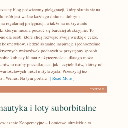
zesny blog poświęcony pielęgnacji, który skupia się na
elu osób jest ważne każdego dnia: na dobrym
na regularnej pielęgnacji, a także na odkrywaniu
ki którym można poczuć się bardziej atrakcyjnie. To
ne dla osób, które chcą rozwijać swoją wiedzę o cerze,
 kosmetyków, śledzić aktualne inspiracje i jednocześnie
raktycznych wskazówek podanych w przystępny sposób.
 sobie kobiecy klimat z użytecznością, dlatego może
zarówno osoby początkujące, jak i czytelników, którzy od
artościowych treści o stylu życia. Przeczytaj też
ła i Wenus. Na tym portalu
[ Read More ]
CONTINUE
utyka i loty suborbitalne
owiązanie Kooperacyjne – Lotnictwo ultralekkie to