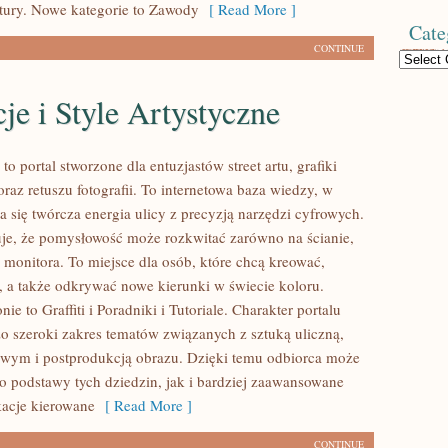
tury. Nowe kategorie to Zawody
[ Read More ]
Cate
CONTINUE
Categories
cje i Style Artystyczne
l to portal stworzone dla entuzjastów street artu, grafiki
raz retuszu fotografii. To internetowa baza wiedzy, w
 się twórcza energia ulicy z precyzją narzędzi cyfrowych.
uje, że pomysłowość może rozkwitać zarówno na ścianie,
e monitora. To miejsce dla osób, które chcą kreować,
t, a także odkrywać nowe kierunki w świecie koloru.
ie to Graffiti i Poradniki i Tutoriale. Charakter portalu
o szeroki zakres tematów związanych z sztuką uliczną,
wym i postprodukcją obrazu. Dzięki temu odbiorca może
 podstawy tych dziedzin, jak i bardziej zaawansowane
kacje kierowane
[ Read More ]
CONTINUE