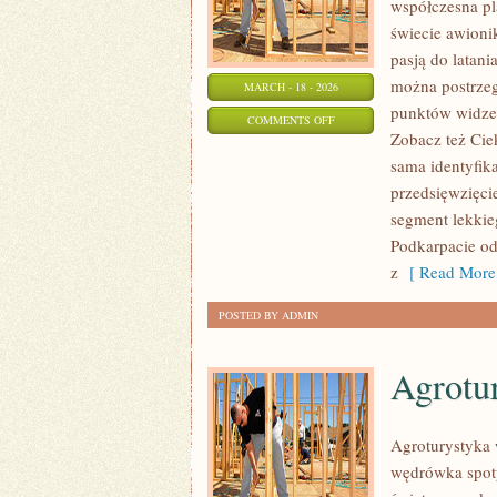
współczesna pl
świecie awionik
pasją do latani
można postrzeg
MARCH - 18 - 2026
punktów widzen
ON
COMMENTS OFF
Zobacz też Ciek
KOSMONAUTYKA
sama identyfik
I
przedsięwzięci
LOTY
segment lekkie
SUBORBITALNE
Podkarpacie od
z
[ Read More
POSTED BY ADMIN
Agrotu
Agroturystyka 
wędrówka spotyk