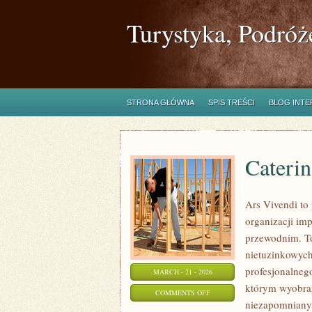
Turystyka, Podróż
STRONA GŁÓWNA
SPIS TREŚCI
BLOG INT
Caterin
Ars Vivendi to 
organizacji i
przewodnim. To 
nietuzinkowych 
profesjonalnego
MARCH - 21 - 2026
którym wyobraźn
ON
COMMENTS OFF
niezapomniany
CATERING