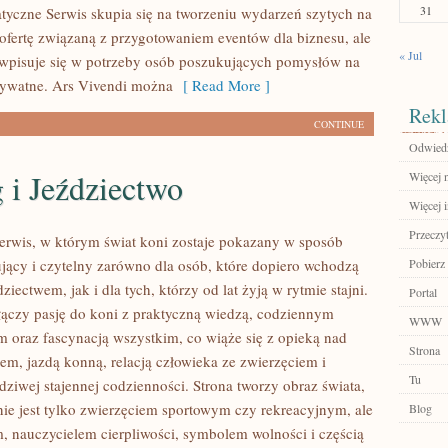
31
tyczne Serwis skupia się na tworzeniu wydarzeń szytych na
 ofertę związaną z przygotowaniem eventów dla biznesu, ale
« Jul
wpisuje się w potrzeby osób poszukujących pomysłów na
rywatne. Ars Vivendi można
[ Read More ]
Rekl
CONTINUE
Odwiedź
 i Jeździectwo
Więcej n
Więcej 
Przeczyt
serwis, w którym świat koni zostaje pokazany w sposób
ujący i czytelny zarówno dla osób, które dopiero wchodzą
Pobierz
dziectwem, jak i dla tych, którzy od lat żyją w rytmie stajni.
Portal
 łączy pasję do koni z praktyczną wiedzą, codziennym
WWW
 oraz fascynacją wszystkim, co wiąże się z opieką nad
Strona
em, jazdą konną, relacją człowieka ze zwierzęciem i
Tu
dziwej stajennej codzienności. Strona tworzy obraz świata,
ie jest tylko zwierzęciem sportowym czy rekreacyjnym, ale
Blog
m, nauczycielem cierpliwości, symbolem wolności i częścią