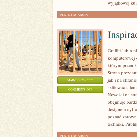
wyjątkowej kul
POSTED BY ADMIN
Inspira
Graffiti-lubin.p
komputerowej o
którym przenika
Strona prezent
jak i na ekrani
MARCH - 20 - 2026
szlifować talen
ON
COMMENTS OFF
Nowości na stron
INSPIRACJE
obejmuje bardz
I
designem cyfro
STYLE
poznać zarówno
ARTYSTYCZNE
techniki. Publi
POSTED BY ADMIN