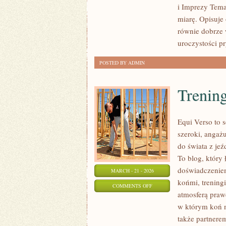
i Imprezy Tema
I
miarę. Opisuje
TORTY
równie dobrze 
uroczystości p
POSTED BY ADMIN
Trening
Equi Verso to 
szeroki, angaż
do świata z jeź
To blog, który
doświadczeniem
MARCH - 21 - 2026
końmi, treningi
ON
COMMENTS OFF
atmosferą praw
TRENING
w którym koń n
I
także partnere
JEŹDZIECTWO