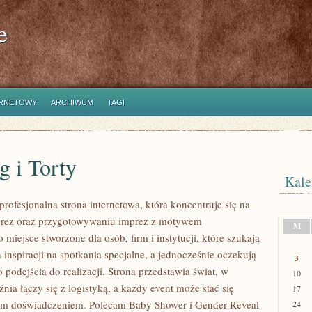
e
ERNETOWY
ARCHIWUM
TAGI
g i Torty
Kale
profesjonalna strona internetowa, która koncentruje się na
mprez oraz przygotowywaniu imprez z motywem
M
miejsce stworzone dla osób, firm i instytucji, które szukają
inspiracji na spotkania specjalne, a jednocześnie oczekują
3
 podejścia do realizacji. Strona przedstawia świat, w
10
ia łączy się z logistyką, a każdy event może stać się
17
m doświadczeniem. Polecam Baby Shower i Gender Reveal
24