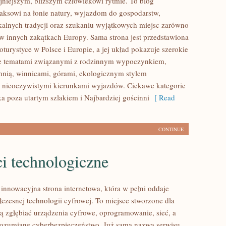
jniejszym, bliższym człowiekowi rytmie. To blog
aksowi na łonie natury, wyjazdom do gospodarstw,
alnych tradycji oraz szukaniu wyjątkowych miejsc zarówno
i w innych zakątkach Europy. Sama strona jest przedstawiona
oturystyce w Polsce i Europie, a jej układ pokazuje szerokie
ie tematami związanymi z rodzinnym wypoczynkiem,
hnią, winnicami, górami, ekologicznym stylem
 nieoczywistymi kierunkami wyjazdów. Ciekawe kategorie
ka poza utartym szlakiem i Najbardziej gościnni
[ Read
CONTINUE
i technologiczne
 innowacyjna strona internetowa, która w pełni oddaje
łczesnej technologii cyfrowej. To miejsce stworzone dla
cą zgłębiać urządzenia cyfrowe, oprogramowanie, sieć, a
rozumiane cyberbezpieczeństwo. Już sama nazwa serwisu