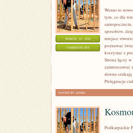
Wenus to nowoc
tym, co dla wi
samopoczuciu, 
sposobów, dzię
miejsce stworzo
MARCH - 18 - 2026
poznawać świat
ON
COMMENTS OFF
korzystać z p
DEPILACJA
Strona łączy w
I
zainteresować 
EPILACJA
dawna szukają w
Pielęgnacja cia
POSTED BY ADMIN
Kosmona
Podkarpackie P