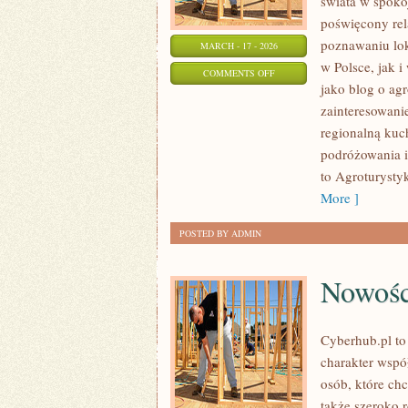
świata w spoko
poświęcony rel
poznawaniu lok
MARCH - 17 - 2026
w Polsce, jak 
ON
COMMENTS OFF
jako blog o agr
AGROTURYSTYKA
zainteresowan
DLA
regionalną kuc
ZAKOCHANYCH
podróżowania i
to Agroturysty
More ]
POSTED BY ADMIN
Nowośc
Cyberhub.pl to
charakter wspó
osób, które ch
także szeroko 