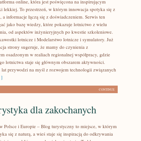
atforma online, która jest poświęcona na inspirującym
i lekkiej. To przestrzeń, w którym innowacja spotyka się z
a, a informacje łączą się z doświadczeniem. Serwis ten
ać jako bazę wiedzy, które pokazuje lotnictwo z wielu
ia, od aspektów inżynieryjnych po kwestie szkoleniowe.
awostki lotnicze i Modelarstwo lotnicze i symulatory. Już
acja strony sugeruje, że mamy do czynienia z
em osadzonym w realiach regionalnej współpracy, gdzie
go lotnictwa staje się głównym obszarem aktywności.
 lat przywodzi na myśl z rozwojem technologii związanych
 ]
CONTINUE
rystyka dla zakochanych
w Polsce i Europie – Blog turystyczny to miejsce, w którym
a się z naturą, a wieś staje się inspiracją do odkrywania