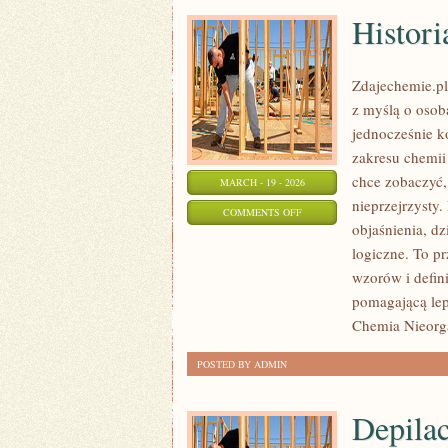
Histor
Zdajechemie.pl
z myślą o osob
jednocześnie ko
zakresu chemii 
chce zobaczyć,
MARCH - 19 - 2026
nieprzejrzysty.
ON
COMMENTS OFF
objaśnienia, dz
HISTORIA
logiczne. To pr
CHEMII
wzorów i defin
pomagającą lepi
Chemia Nieorg
POSTED BY ADMIN
Depilac