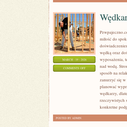
Wędkar
Pzwpajeczno.co
miłość do spo
doświadczeniem
wędką oraz doś
wyposażenia, t
MARCH - 19 - 2026
nad wodą. Stro
ON
COMMENTS OFF
sposób na rela
WĘDKARSTWO
zanurzyć się w 
EKSTREMALNE
planować wypr
wędkarzy, dlat
rzeczywistych s
konkretne pod
POSTED BY ADMIN