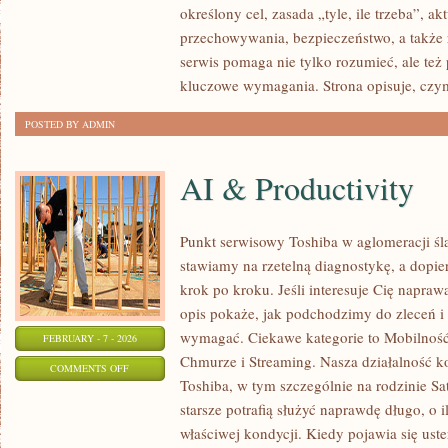
określony cel, zasada „tyle, ile trzeba”, a
I
przechowywania, bezpieczeństwo, a także 
PRZEPISY
serwis pomaga nie tylko rozumieć, ale też
kluczowe wymagania. Strona opisuje, czy
POSTED BY ADMIN
AI & Productivity
Punkt serwisowy Toshiba w aglomeracji ślą
stawiamy na rzetelną diagnostykę, a dopi
krok po kroku. Jeśli interesuje Cię napraw
opis pokaże, jak podchodzimy do zleceń i 
wymagać. Ciekawe kategorie to Mobilność
FEBRUARY - 7 - 2026
Chmurze i Streaming. Nasza działalność ko
ON
COMMENTS OFF
Toshiba, w tym szczególnie na rodzinie Sat
AI
starsze potrafią służyć naprawdę długo, o 
&
właściwej kondycji. Kiedy pojawia się uster
PRODUCTIVITY