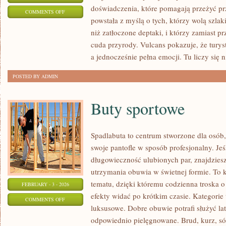
doświadczenia, które pomagają przeżyć p
ON
COMMENTS OFF
powstała z myślą o tych, którzy wolą szla
DZIWNE
niż zatłoczone deptaki, i którzy zamiast p
FORMACJE
cuda przyrody. Vulcans pokazuje, że tury
SKALNE
a jednocześnie pełna emocji. Tu liczy się ni
POSTED BY ADMIN
Buty sportowe
Spadlabuta to centrum stworzone dla osób, 
swoje pantofle w sposób profesjonalny. Jeśl
długowieczność ulubionych par, znajdziesz
utrzymania obuwia w świetnej formie. To
tematu, dzięki któremu codzienna troska o 
FEBRUARY - 3 - 2026
efekty widać po krótkim czasie. Kategorie 
ON
COMMENTS OFF
luksusowe. Dobre obuwie potrafi służyć lat
BUTY
odpowiednio pielęgnowane. Brud, kurz, só
SPORTOWE