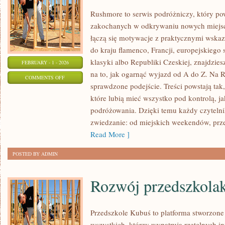
Rushmore to serwis podróżniczy, który po
zakochanych w odkrywaniu nowych miejsc.
łączą się motywacje z praktycznymi wskaz
do kraju flamenco, Francji, europejskiego s
klasyki albo Republiki Czeskiej, znajdzies
FEBRUARY - 1 - 2026
na to, jak ogarnąć wyjazd od A do Z. Na 
ON
COMMENTS OFF
sprawdzone podejście. Treści powstają t
FINLANDIA
które lubią mieć wszystko pod kontrolą, ja
podróżowania. Dzięki temu każdy czytelni
zwiedzanie: od miejskich weekendów, prze
Read More ]
POSTED BY ADMIN
Rozwój przedszkola
Przedszkole Kubuś to platforma stworzone
wszystkich, którzy wypatrują rzetelnych in