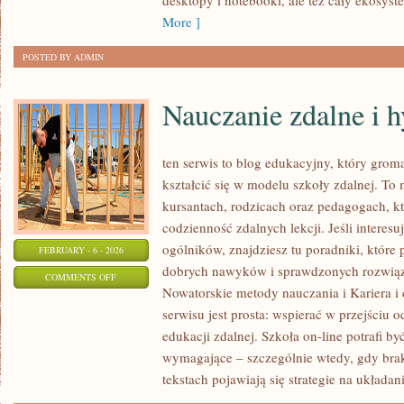
desktopy i notebooki, ale też cały ekosyst
More ]
POSTED BY ADMIN
Nauczanie zdalne i 
ten serwis to blog edukacyjny, który groma
kształcić się w modelu szkoły zdalnej. To
kursantach, rodzicach oraz pedagogach, 
codzienność zdalnych lekcji. Jeśli interesu
ogólników, znajdziesz tu poradniki, które
FEBRUARY - 6 - 2026
dobrych nawyków i sprawdzonych rozwiąza
ON
COMMENTS OFF
Nowatorskie metody nauczania i Kariera i
NAUCZANIE
serwisu jest prosta: wspierać w przejściu
ZDALNE
edukacji zdalnej. Szkoła on-line potrafi b
I
wymagające – szczególnie wtedy, gdy brak
HYBRYDOWE
tekstach pojawiają się strategie na układan