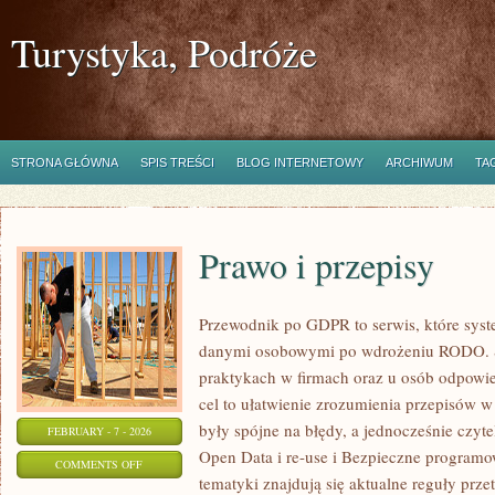
Turystyka, Podróże
STRONA GŁÓWNA
SPIS TREŚCI
BLOG INTERNETOWY
ARCHIWUM
TA
Prawo i przepisy
Przewodnik po GDPR to serwis, które sys
danymi osobowymi po wdrożeniu RODO. St
praktykach w firmach oraz u osób odpowie
cel to ułatwienie zrozumienia przepisów w
były spójne na błędy, a jednocześnie czyt
FEBRUARY - 7 - 2026
Open Data i re-use i Bezpieczne program
ON
COMMENTS OFF
tematyki znajdują się aktualne reguły prze
PRAWO