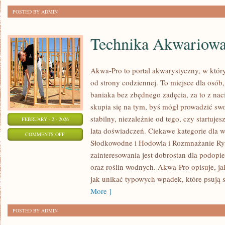
POSTED BY ADMIN
Technika Akwariow
Akwa-Pro to portal akwarystyczny, w któr
od strony codziennej. To miejsce dla osób,
baniaka bez zbędnego zadęcia, za to z nac
skupia się na tym, byś mógł prowadzić s
stabilny, niezależnie od tego, czy startuje
FEBRUARY - 2 - 2026
lata doświadczeń. Ciekawe kategorie dla 
ON
COMMENTS OFF
Słodkowodne i Hodowla i Rozmnażanie Ry
TECHNIKA
zainteresowania jest dobrostan dla podopie
AKWARIOWA
oraz roślin wodnych. Akwa-Pro opisuje, ja
jak unikać typowych wpadek, które psują s
More ]
POSTED BY ADMIN