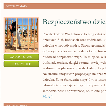
POSTED BY ADMIN
Bezpieczeństwo dzie
Przedszkole w Wielichowie to blog edukac
dzieciach 3–6, bobasach oraz rodzicach, k
dziecka w sposób mądry. Strona gromadzi
dotyczące codzienności z dzieckiem, towarz
budować bezpieczną więź. To miejsce, w k
JANUARY - 29 - 2026
doświadczeniem, dzięki czemu łatwiej wd
ON
COMMENTS OFF
w domu i w placówce przedszkolnej. Psych
BEZPIECZEŃSTWO
Na stronie znajdziesz propozycje na cza
DZIECI
dziecka. Są tu ćwiczenia zmysłów, artystyc
laboratoria rozwijające chęć odkrywania.
samodzielność i sprawczość, bo to one po
More ]
POSTED BY ADMIN