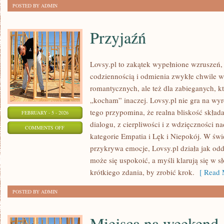
POSTED BY ADMIN
Przyjaźń
Lovsy.pl to zakątek wypełnione wzruszeń, 
codziennością i odmienia zwykłe chwile w
romantycznych, ale też dla zabieganych, k
„kocham” inaczej. Lovsy.pl nie gra na wy
tego przypomina, że realna bliskość składa
FEBRUARY - 5 - 2026
dialogu, z cierpliwości i z wdzięczności n
ON
COMMENTS OFF
kategorie Empatia i Lęk i Niepokój. W św
PRZYJAŹŃ
przykrywa emocje, Lovsy.pl działa jak odd
może się uspokoić, a myśli klarują się w 
krótkiego zdania, by zrobić krok.
[ Read 
POSTED BY ADMIN
Miejsca na weekend