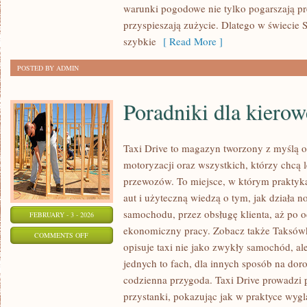
warunki pogodowe nie tylko pogarszają pre
przyspieszają zużycie. Dlatego w świecie S
szybkie
[ Read More ]
POSTED BY ADMIN
Poradniki dla kiero
Taxi Drive to magazyn tworzony z myślą o 
motoryzacji oraz wszystkich, którzy chcą l
przewozów. To miejsce, w którym praktyk
aut i użyteczną wiedzą o tym, jak działa 
samochodu, przez obsługę klienta, aż po o
FEBRUARY - 3 - 2026
ekonomiczny pracy. Zobacz także Taksówk
ON
COMMENTS OFF
opisuje taxi nie jako zwykły samochód, ale
PORADNIKI
jednych to fach, dla innych sposób na dor
DLA
codzienna przygoda. Taxi Drive prowadzi p
KIEROWCÓW
przystanki, pokazując jak w praktyce wyg