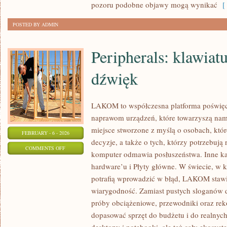
pozoru podobne objawy mogą wynikać
[ 
POSTED BY ADMIN
Peripherals: klawiat
dźwięk
LAKOM to współczesna platforma poświ
naprawom urządzeń, które towarzyszą na
miejsce stworzone z myślą o osobach, któ
FEBRUARY - 6 - 2026
decyzje, a także o tych, którzy potrzebują
ON
COMMENTS OFF
komputer odmawia posłuszeństwa. Inne kate
PERIPHERALS:
hardware’u i Płyty główne. W świecie, w 
KLAWIATURY,
potrafią wprowadzić w błąd, LAKOM stawi
MYSZY,
wiarygodność. Zamiast pustych sloganów d
DŹWIĘK
próby obciążeniowe, przewodniki oraz re
dopasować sprzęt do budżetu i do realny