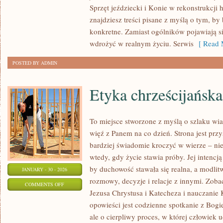
Sprzęt jeździecki i Konie w rekonstrukcji h
Z
znajdziesz treści pisane z myślą o tym, by
KOŃMI
konkretne. Zamiast ogólników pojawiają si
wdrożyć w realnym życiu. Serwis
[ Read 
POSTED BY ADMIN
Etyka chrześcijańska
To miejsce stworzone z myślą o szlaku wi
więź z Panem na co dzień. Strona jest przy
bardziej świadomie kroczyć w wierze – nie 
wtedy, gdy życie stawia próby. Jej intencją
by duchowość stawała się realna, a modlitw
JANUARY - 30 - 2026
rozmowy, decyzje i relacje z innymi. Zobac
ON
COMMENTS OFF
Jezusa Chrystusa i Katecheza i nauczanie 
ETYKA
opowieści jest codzienne spotkanie z Bogi
CHRZEŚCIJAŃSKA
ale o cierpliwy proces, w której człowiek u