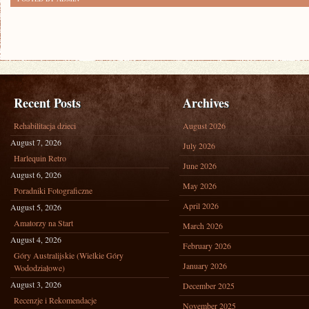
Recent Posts
Archives
Rehabilitacja dzieci
August 2026
August 7, 2026
July 2026
Harlequin Retro
June 2026
August 6, 2026
May 2026
Poradniki Fotograficzne
April 2026
August 5, 2026
Amatorzy na Start
March 2026
August 4, 2026
February 2026
Góry Australijskie (Wielkie Góry
January 2026
Wododziałowe)
August 3, 2026
December 2025
Recenzje i Rekomendacje
November 2025