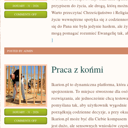
przypisem do życia, ale drogą, którą możn
JANUARY - 31 - 2026
Warto przeczytać Chrześcijaństwo i Religi
ON
COMMENTS OFF
życie wewnętrzne spotyka się z codziennoś
RELIGIE
się do Pana nie była jedynie hasłem, ale 
RDZENNYCH
mogą pomagać rozumieć Ewangelię tak, a
LUDÓW
]
POSTED BY ADMIN
Praca z końmi
Ikarion.pl to dynamiczna platforma, która
spojrzeniem. To miejsce stworzone dla osó
rozwiązania, ale jednocześnie chcą testow
pomyślana tak, aby użytkownik wygodnie do
porządkują codzienne decyzje, a przy okaz
JANUARY - 31 - 2026
Ikarion.pl może być dla Ciebie kompasem 
ON
COMMENTS OFF
jest dużo, ale sensownych wniosków często
PRACA