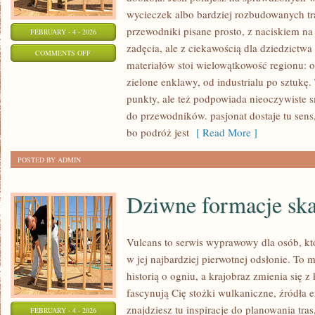
wycieczek albo bardziej rozbudowanych tra
przewodniki pisane prosto, z naciskiem na 
FEBRUARY - 4 - 2026
zadęcia, ale z ciekawością dla dziedzictw
ON
COMMENTS OFF
materiałów stoi wielowątkowość regionu: 
ZABRZE
zielone enklawy, od industrialu po sztukę
punkty, ale też podpowiada nieoczywiste sm
do przewodników. pasjonat dostaje tu sens
bo podróż jest
[ Read More ]
POSTED BY ADMIN
Dziwne formacje ska
Vulcans to serwis wyprawowy dla osób, kt
w jej najbardziej pierwotnej odsłonie. To m
historią o ogniu, a krajobraz zmienia się 
fascynują Cię stożki wulkaniczne, źródła e
znajdziesz tu inspiracje do planowania tras
FEBRUARY - 4 - 2026