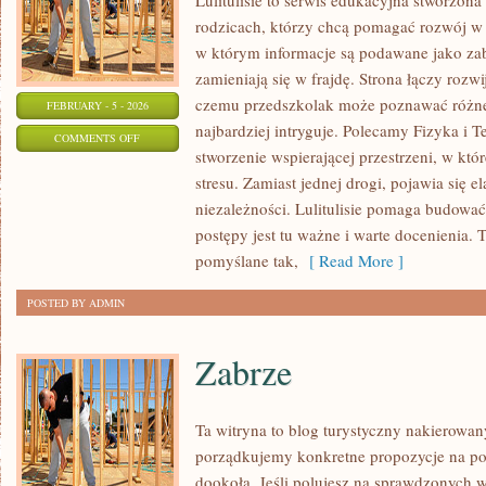
Lulitulisie to serwis edukacyjna stworzona
rodzicach, którzy chcą pomagać rozwój w 
w którym informacje są podawane jako za
zamieniają się w frajdę. Strona łączy rozwi
czemu przedszkolak może poznawać różne ś
FEBRUARY - 5 - 2026
najbardziej intryguje. Polecamy Fizyka i T
ON
COMMENTS OFF
stworzenie wspierającej przestrzeni, w któ
MUZYKA
stresu. Zamiast jednej drogi, pojawia się e
niezależności. Lulitulisie pomaga budowa
postępy jest tu ważne i warte docenienia. T
pomyślane tak,
[ Read More ]
POSTED BY ADMIN
Zabrze
Ta witryna to blog turystyczny nakierowan
porządkujemy konkretne propozycje na po
dookoła. Jeśli polujesz na sprawdzonyc