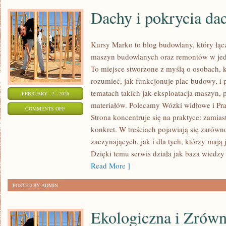
Dachy i pokrycia da
Kursy Marko to blog budowlany, który łą
maszyn budowlanych oraz remontów w jedn
To miejsce stworzone z myślą o osobach, k
rozumieć, jak funkcjonuje plac budowy, i
tematach takich jak eksploatacja maszyn, 
FEBRUARY - 2 - 2026
materiałów. Polecamy Wózki widłowe i Pra
ON
COMMENTS OFF
Strona koncentruje się na praktyce: zamias
DACHY
konkret. W treściach pojawiają się zarówn
I
zaczynających, jak i dla tych, którzy mają 
POKRYCIA
Dzięki temu serwis działa jak baza wiedzy
DACHOWE
Read More ]
POSTED BY ADMIN
Ekologiczna i Zrów