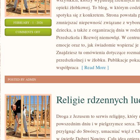
opieki żłobkowej. To blog, w którym codz
spotyka się z konkretem. Strona powstała p
zmniejszać niepewność związane z wybore
FEBRUARY - 1 - 2026
dziecka, a także z organizacją dnia w rodz
ON
COMMENTS OFF
Przedszkola i Rozwój niemowląt. W centr
ROZWÓJ
emocje oraz to, jak świadomie wspierać j
PRZEDSZKOLAKÓW
Znajdziesz tu omówienia dotyczące rozma
przedszkolnej i w żłobku. Publikacje pok
współpraca
[ Read More ]
POSTED BY ADMIN
Religie rdzennych l
Droga z Jezusem to serwis religijny, któ
powszednim dniu i w pielgrzymce serca. To
przylgnąć do Stwórcy, umacniać więź z C
w świetle Dobrej Nowiny. Cała idea opiera s