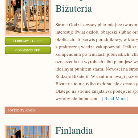
Biżuteria
Strona Godziszewscy.pl to miejsce tworzon
interesuje świat ozdób, obrączki ślubne o
okolicach. To serwis poradnikowy, w którym
FEBRUARY - 1 - 2026
z praktyczną wiedzą zakupowymi. Jeśli s
ON
COMMENTS OFF
kompendium po tematach jubilerskich, chc
EKOLOGICZNA
oznaczenia na wyrobach albo planujesz wyb
I
idealnym punktem startu. Nowości na stroni
ZRÓWNOWAŻONA
Rodzaje Biżuterii. W centrum uwagi pozost
BIŻUTERIA
Biżuteria to nie tylko ozdoba, ale często sy
Dlatego na stronie znajdziesz podejście s
wyroby nie impulsem,
[ Read More ]
POSTED BY ADMIN
Finlandia