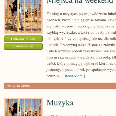
To blog o turystyce po województwie lube
osobach, które lubią zgłębiać lokalne cie
wyjazdy w sposób przystępny. Znajdziesz t
szybką wycieczkę, a także pomysły na wak
dla tych, którzy cenią ciszę, ale też dla m
FEBRUARY - 5 - 2026
uliczek. Przeczytaj także Historia i zabytki
ON
COMMENTS OFF
Lubelszczyzna potrafi zaskakiwać: raz ku
MIEJSCA
innym razem zachwyca dziką przyrodą. Dla
NA
treści, które pomagają wybierać kierunek d
WEEKEND
jesiennych przechadzek po spokojne wyci
centrum
[ Read More ]
POSTED BY ADMIN
Muzyka