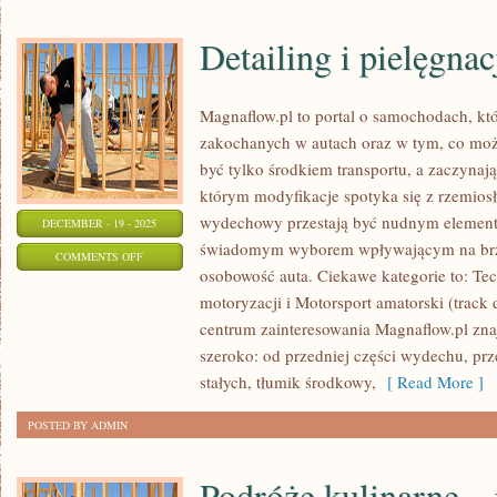
Detailing i pielęgnac
Magnaflow.pl to portal o samochodach, kt
zakochanych w autach oraz w tym, co możn
być tylko środkiem transportu, a zaczynają
którym modyfikacje spotyka się z rzemiosł
wydechowy przestają być nudnym elemente
DECEMBER - 19 - 2025
świadomym wyborem wpływającym na brz
ON
COMMENTS OFF
osobowość auta. Ciekawe kategorie to: Te
DETAILING
motoryzacji i Motorsport amatorski (track 
I
centrum zainteresowania Magnaflow.pl zn
PIELĘGNACJA
szeroko: od przedniej części wydechu, przez
LAKIERU
stałych, tłumik środkowy,
[ Read More ]
POSTED BY ADMIN
Podróże kulinarne – 