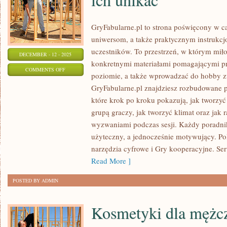
GryFabularne.pl to strona poświęcony w c
uniwersom, a także praktycznym instrukcj
uczestników. To przestrzeń, w którym miłoś
DECEMBER - 12 - 2025
konkretnymi materiałami pomagającymi p
ON
COMMENTS OFF
poziomie, a także wprowadzać do hobby z
NAJCZĘSTSZE
GryFabularne.pl znajdziesz rozbudowane p
BŁĘDY
które krok po kroku pokazują, jak tworzy
NA
grupą graczy, jak tworzyć klimat oraz jak 
SESJACH
wyzwaniami podczas sesji. Każdy poradnik
I
użyteczny, a jednocześnie motywujący. Po
JAK
narzędzia cyfrowe i Gry kooperacyjne. Ser
ICH
Read More ]
UNIKAĆ
POSTED BY ADMIN
Kosmetyki dla mężc