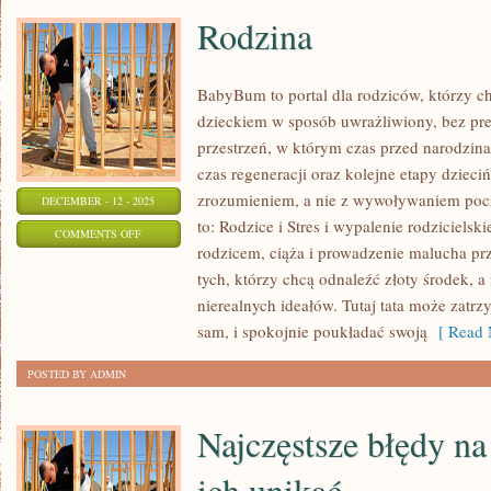
–
Rodzina
RELACJE
Z
FOOD
BabyBum to portal dla rodziców, którzy c
TOURÓW
dzieckiem w sposób uwrażliwiony, bez pres
przestrzeń, w którym czas przed narodzin
czas regeneracji oraz kolejne etapy dzieci
zrozumieniem, a nie z wywoływaniem pocz
DECEMBER - 12 - 2025
to: Rodzice i Stres i wypalenie rodziciel
ON
COMMENTS OFF
rodzicem, ciąża i prowadzenie malucha prze
RODZINA
tych, którzy chcą odnaleźć złoty środek, 
nierealnych ideałów. Tutaj tata może zatrzy
sam, i spokojnie poukładać swoją
[ Read 
POSTED BY ADMIN
Najczęstsze błędy na 
ich unikać