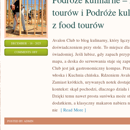
tourów i Podróże kul
z food tourów
Avalon Club to blog kulinarny, który łącz
DECEMBER - 18 - 2025
doświadczeniem przy stole. To miejsce dla
ON
COMMENTS OFF
świadomiej. Jeśli lubisz, gdy zapach przyp
PODRÓŻE
mapa, a deska do serwowania staje się za
KULINARNE
Club jest jak gastronomiczny kompas. Prz
–
włoska i Kuchnia chińska. Rdzeniem Avalo
RELACJE
Zamiast krótkich, urywanych notek dostajes
Z
kontekst: skąd pochodzi, dlaczego działa 
Dzięki temu nawet prosta surówka może st
FOOD
dodatkiem, a klasyczny makaron nabiera 
TOURÓW
nie
[ Read More ]
I
PODRÓŻE
POSTED BY ADMIN
KULINARNE