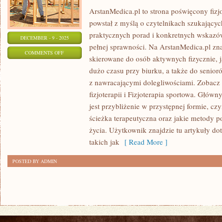
ArstanMedica.pl to strona poświęcony fizjo
powstał z myślą o czytelnikach szukających
praktycznych porad i konkretnych wskazó
DECEMBER - 9 - 2025
pełnej sprawności. Na ArstanMedica.pl zna
ON
COMMENTS OFF
skierowane do osób aktywnych fizycznie, j
RELAKSACJA
dużo czasu przy biurku, a także do senior
I
z nawracającymi dolegliwościami. Zobacz 
REDUKCJA
fizjoterapii i Fizjoterapia sportowa. Głó
STRESU
jest przybliżenie w przystępnej formie, czy
W
ścieżka terapeutyczna oraz jakie metody 
REHABILITACJI
życia. Użytkownik znajdzie tu artykuły d
I
takich jak
[ Read More ]
ZABIEGI
POSTED BY ADMIN
FIZYKALNE