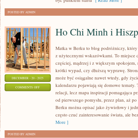
być punktem startu
[ Read More ]
I
INNE
POSTED BY ADMIN
TEMATY
Ho Chi Minh i Hiszp
Matka w Berku to blog podróżniczy, który
z użytecznymi wskazówkami. To miejsce d
częściej, mądrzej i z większym spokojem, 
krótki wypad, czy dłuższą wyprawę. Stron
może być osiągalne nawet wtedy, gdy życie
DECEMBER - 20 - 2025
kalendarzu pojawiają się domowe tematy. T
ON
COMMENTS OFF
relacji, lecz mapa inspiracji pomagająca p
HO
od pierwszego pomysłu, przez plan, aż po
CHI
Berku można opisać jako żywiołowy i jedn
MINH
często czuć zainteresowanie świata, ale b
I
More ]
HISZPANIA
POSTED BY ADMIN