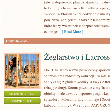
łatwiej dopasować plan działania do realny
A
to Peelingi chemiczne i Konsultacje i prz
LEKI
świecie, w którym skóra codziennie mierzy
I
powietrza, napięciem, a także z tempem życ
TERAPIE
które łączy wizerunek z bezpieczeństwem.
I
celem jest
[ Read More ]
URODA
POSTED BY ADMIN
PO
50.
Żeglarstwo i Lacross
ROKU
ŻYCIA
DAPTORUN to serwis poświęcony sportow
sportom oraz radości rywalizacji. To miej
spotyka się z głodem wiedzy, a zwykłe tren
relację z drogi. Strona powstaje z myślą o
obiekty, małe zawody i sportową zajawkę, 
DECEMBER - 21 - 2025
splendoru. Polecamy: Ligi i turnieje i Spor
ON
COMMENTS OFF
kabaddi, hurling). W centrum DAPTORUN 
ŻEGLARSTWO