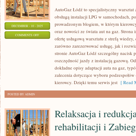
AutoGaz Łódź to specjalistyczny warsztat 
obsługą instalacji LPG w samochodach, po
prowadzonym blogiem, w którym kierowcy 
DECEMBER - 10 - 2025
oraz nowości ze świata aut na gaz. Strona
ON
COMMENTS OFF
ofertę usługową warsztatu z strefą wiedzy
PORADNIKI
zarówno zarezerwować usługę, jak i rozwi
DLA
stronie AutoGaz Łódź szczególny nacisk p
NOWYCH
oszczędność jazdy z instalacją gazową. Od
KIEROWCÓW
dokładne opisy adaptacji auta na gaz, ty
I
zalecenia dotyczące wyboru podzespołów 
PRAWO
kierowcy. Dzięki temu serwis jest
[ Read M
DROGOWE
POSTED BY ADMIN
–
ZMIANY
Relaksacja i redukcj
I
PORADY
rehabilitacji i Zabieg