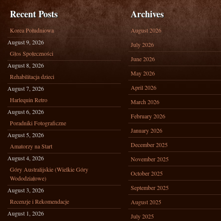
Recent Posts
Archives
Korea Południowa
August 2026
August 9, 2026
July 2026
Głos Społeczności
June 2026
August 8, 2026
May 2026
Rehabilitacja dzieci
April 2026
August 7, 2026
Harlequin Retro
March 2026
August 6, 2026
February 2026
Poradniki Fotograficzne
January 2026
August 5, 2026
December 2025
Amatorzy na Start
August 4, 2026
November 2025
Góry Australijskie (Wielkie Góry
October 2025
Wododziałowe)
September 2025
August 3, 2026
Recenzje i Rekomendacje
August 2025
August 1, 2026
July 2025