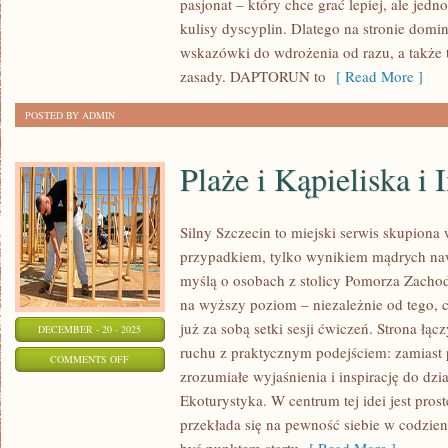
pasjonat – który chce grać lepiej, ale jed
I
kulisy dyscyplin. Dlatego na stronie domin
LACROSSE
wskazówki do wdrożenia od razu, a także 
zasady. DAPTORUN to
[ Read More ]
POSTED BY ADMIN
Plaże i Kąpieliska i 
Silny Szczecin to miejski serwis skupiona wo
przypadkiem, tylko wynikiem mądrych na
myślą o osobach z stolicy Pomorza Zachodn
na wyższy poziom – niezależnie od tego, 
już za sobą setki sesji ćwiczeń. Strona łą
DECEMBER - 20 - 2025
ruchu z praktycznym podejściem: zamiast 
ON
COMMENTS OFF
zrozumiałe wyjaśnienia i inspirację do dzi
PLAŻE
Ekoturystyka. W centrum tej idei jest pros
I
przekłada się na pewność siebie w codzie
KĄPIELISKA