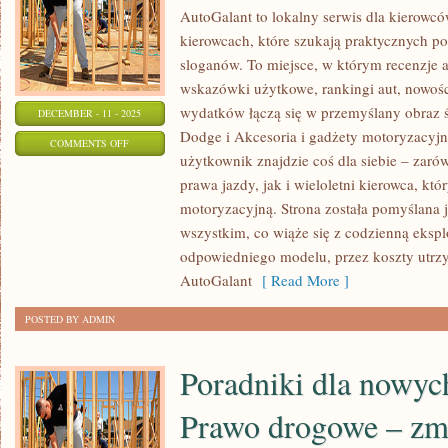
AutoGalant to lokalny serwis dla kierowcó
kierowcach, które szukają praktycznych p
sloganów. To miejsce, w którym recenzje a
wskazówki użytkowe, rankingi aut, nowośc
wydatków łączą się w przemyślany obraz 
DECEMBER - 11 - 2025
Dodge i Akcesoria i gadżety motoryzacyj
ON
COMMENTS OFF
użytkownik znajdzie coś dla siebie – zar
BMW
prawa jazdy, jak i wieloletni kierowca, któr
I
motoryzacyjną. Strona została pomyślana
PRAWO
wszystkim, co wiąże się z codzienną eksp
I
odpowiedniego modelu, przez koszty utrzy
PRZEPISY
AutoGalant
[ Read More ]
DROGOWE
POSTED BY ADMIN
Poradniki dla nowyc
Prawo drogowe – zmi