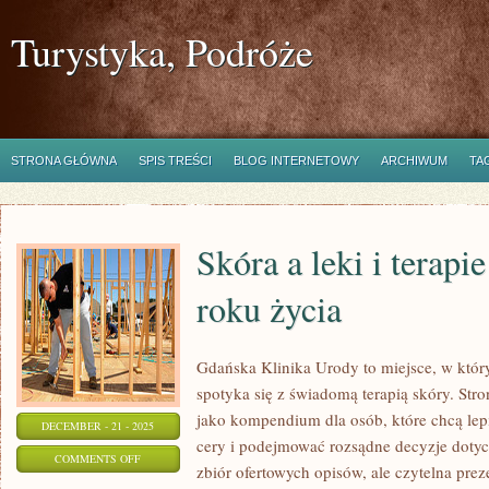
Turystyka, Podróże
STRONA GŁÓWNA
SPIS TREŚCI
BLOG INTERNETOWY
ARCHIWUM
TA
Skóra a leki i terapi
roku życia
Gdańska Klinika Urody to miejsce, w któ
spotyka się z świadomą terapią skóry. Stro
jako kompendium dla osób, które chcą lep
DECEMBER - 21 - 2025
cery i podejmować rozsądne decyzje dotycz
ON
COMMENTS OFF
zbiór ofertowych opisów, ale czytelna preze
SKÓRA