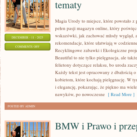
tematy
Magia Urody to miejsce, które powstało z 
pełen pasji magazyn online, który poświęco
wskazówki, jak zachować młody wygląd, 
DECEMBER - 11 - 2025
rekomendacje, które ułatwiają w codzienne
ON
COMMENTS OFF
Recyklingowe zabawki i Ekologiczne projek
KOSMETYKI
Beautiful to nie tylko pielęgnacja, ale ta
DLA
felietony dotyczące relaksu, bo uroda zacz
MĘŻCZYZN
Każdy tekst jest opracowany z dbałością 
DIY
kobietom, które kochają pielęgnację. W 
I
i elegancję, pokazując, że piękno ma wiel
INNE
nawyków, po nowoczesne
[ Read More ]
TEMATY
POSTED BY ADMIN
BMW i Prawo i prze