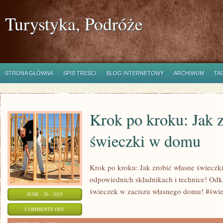
Turystyka, Podróże
STRONA GŁÓWNA
SPIS TREŚCI
BLOG INTERNETOWY
ARCHIWUM
TA
Krok po kroku: Jak 
świeczki w domu
Krok po kroku: Jak zrobić własne świeczk
odpowiednich składnikach i technice! Odkr
świeczek w zaciszu własnego domu! #świe
JUNE - 20 - 2025
ON
COMMENTS OFF
KROK