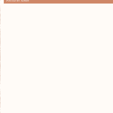
POSTED BY ADMIN
PO
KROKU:
JAK
ZROBIĆ
WŁASNE
ŚWIECZKI
W
DOMU