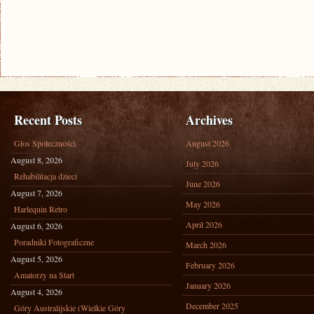
Recent Posts
Archives
Głos Społeczności
August 2026
August 8, 2026
July 2026
Rehabilitacja dzieci
June 2026
August 7, 2026
May 2026
Harlequin Retro
April 2026
August 6, 2026
Poradniki Fotograficzne
March 2026
August 5, 2026
February 2026
Amatorzy na Start
January 2026
August 4, 2026
December 2025
Góry Australijskie (Wielkie Góry