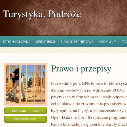
Turystyka, Podróże
STRONA GŁÓWNA
SPIS TREŚCI
BLOG INTERNETOWY
ARCHIWUM
TA
Prawo i przepisy
Przewodnik po GDPR to serwis, które sys
danymi osobowymi po wdrożeniu RODO. St
praktykach w firmach oraz u osób odpowie
cel to ułatwienie zrozumienia przepisów w
były spójne na błędy, a jednocześnie czyt
FEBRUARY - 7 - 2026
Open Data i re-use i Bezpieczne program
ON
COMMENTS OFF
tematyki znajdują się aktualne reguły prze
PRAWO