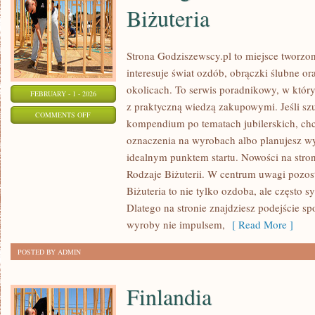
Biżuteria
Strona Godziszewscy.pl to miejsce tworzon
interesuje świat ozdób, obrączki ślubne o
okolicach. To serwis poradnikowy, w którym
FEBRUARY - 1 - 2026
z praktyczną wiedzą zakupowymi. Jeśli s
ON
COMMENTS OFF
kompendium po tematach jubilerskich, chc
EKOLOGICZNA
oznaczenia na wyrobach albo planujesz wyb
I
idealnym punktem startu. Nowości na stroni
ZRÓWNOWAŻONA
Rodzaje Biżuterii. W centrum uwagi pozost
BIŻUTERIA
Biżuteria to nie tylko ozdoba, ale często sy
Dlatego na stronie znajdziesz podejście s
wyroby nie impulsem,
[ Read More ]
POSTED BY ADMIN
Finlandia