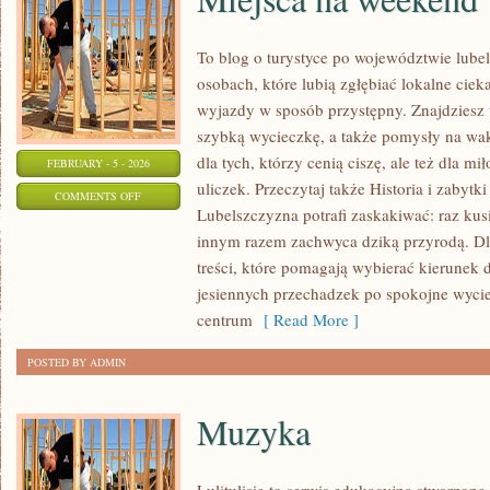
To blog o turystyce po województwie lube
osobach, które lubią zgłębiać lokalne cie
wyjazdy w sposób przystępny. Znajdziesz t
szybką wycieczkę, a także pomysły na wak
dla tych, którzy cenią ciszę, ale też dla m
FEBRUARY - 5 - 2026
uliczek. Przeczytaj także Historia i zabytki
ON
COMMENTS OFF
Lubelszczyzna potrafi zaskakiwać: raz ku
MIEJSCA
innym razem zachwyca dziką przyrodą. Dla
NA
treści, które pomagają wybierać kierunek d
WEEKEND
jesiennych przechadzek po spokojne wyci
centrum
[ Read More ]
POSTED BY ADMIN
Muzyka