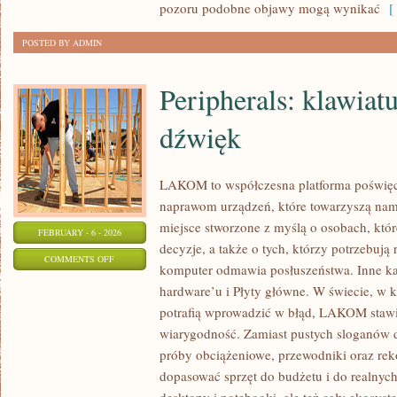
pozoru podobne objawy mogą wynikać
[ 
POSTED BY ADMIN
Peripherals: klawiat
dźwięk
LAKOM to współczesna platforma poświ
naprawom urządzeń, które towarzyszą na
miejsce stworzone z myślą o osobach, któ
FEBRUARY - 6 - 2026
decyzje, a także o tych, którzy potrzebują
ON
COMMENTS OFF
komputer odmawia posłuszeństwa. Inne kate
PERIPHERALS:
hardware’u i Płyty główne. W świecie, w 
KLAWIATURY,
potrafią wprowadzić w błąd, LAKOM stawi
MYSZY,
wiarygodność. Zamiast pustych sloganów d
DŹWIĘK
próby obciążeniowe, przewodniki oraz re
dopasować sprzęt do budżetu i do realny