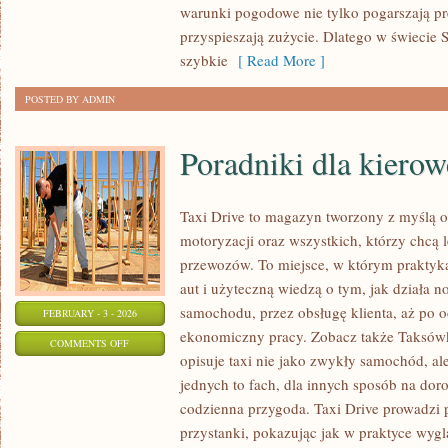
warunki pogodowe nie tylko pogarszają pre
przyspieszają zużycie. Dlatego w świecie S
szybkie
[ Read More ]
POSTED BY ADMIN
Poradniki dla kiero
Taxi Drive to magazyn tworzony z myślą o 
motoryzacji oraz wszystkich, którzy chcą l
przewozów. To miejsce, w którym praktyk
aut i użyteczną wiedzą o tym, jak działa 
samochodu, przez obsługę klienta, aż po o
FEBRUARY - 3 - 2026
ekonomiczny pracy. Zobacz także Taksówk
ON
COMMENTS OFF
opisuje taxi nie jako zwykły samochód, ale
PORADNIKI
jednych to fach, dla innych sposób na dor
DLA
codzienna przygoda. Taxi Drive prowadzi p
KIEROWCÓW
przystanki, pokazując jak w praktyce wyg