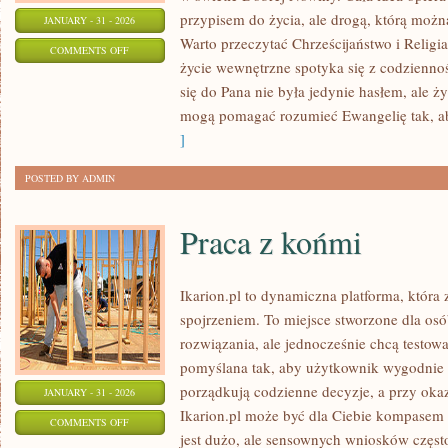
przypisem do życia, ale drogą, którą możn
JANUARY - 31 - 2026
Warto przeczytać Chrześcijaństwo i Religi
ON
COMMENTS OFF
życie wewnętrzne spotyka się z codziennoś
RELIGIE
się do Pana nie była jedynie hasłem, ale 
RDZENNYCH
mogą pomagać rozumieć Ewangelię tak, a
LUDÓW
]
POSTED BY ADMIN
Praca z końmi
Ikarion.pl to dynamiczna platforma, która
spojrzeniem. To miejsce stworzone dla osó
rozwiązania, ale jednocześnie chcą testow
pomyślana tak, aby użytkownik wygodnie do
porządkują codzienne decyzje, a przy okaz
JANUARY - 31 - 2026
Ikarion.pl może być dla Ciebie kompasem 
ON
COMMENTS OFF
jest dużo, ale sensownych wniosków często
PRACA