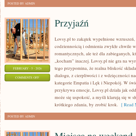
POSTED BY ADMIN
Przyjaźń
Lovsy.pl to zakątek wypełnione wzruszeń, 
codziennością i odmienia zwykłe chwile w
romantycznych, ale też dla zabieganych, k
„kocham” inaczej. Lovsy.pl nie gra na wy
tego przypomina, że realna bliskość składa
FEBRUARY - 5 - 2026
dialogu, z cierpliwości i z wdzięczności n
ON
COMMENTS OFF
kategorie Empatia i Lęk i Niepokój. W św
PRZYJAŹŃ
przykrywa emocje, Lovsy.pl działa jak odd
może się uspokoić, a myśli klarują się w 
krótkiego zdania, by zrobić krok.
[ Read 
POSTED BY ADMIN
Miejsca na weekend