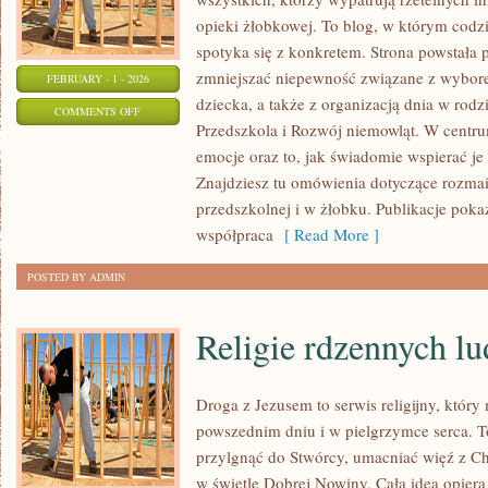
opieki żłobkowej. To blog, w którym codz
spotyka się z konkretem. Strona powstała p
zmniejszać niepewność związane z wybore
FEBRUARY - 1 - 2026
dziecka, a także z organizacją dnia w rodz
ON
COMMENTS OFF
Przedszkola i Rozwój niemowląt. W centr
ROZWÓJ
emocje oraz to, jak świadomie wspierać j
PRZEDSZKOLAKÓW
Znajdziesz tu omówienia dotyczące rozma
przedszkolnej i w żłobku. Publikacje pok
współpraca
[ Read More ]
POSTED BY ADMIN
Religie rdzennych l
Droga z Jezusem to serwis religijny, któ
powszednim dniu i w pielgrzymce serca. To
przylgnąć do Stwórcy, umacniać więź z C
w świetle Dobrej Nowiny. Cała idea opiera s