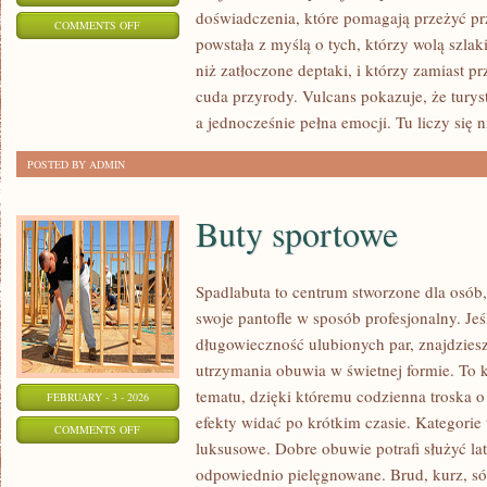
doświadczenia, które pomagają przeżyć p
ON
COMMENTS OFF
powstała z myślą o tych, którzy wolą szla
DZIWNE
niż zatłoczone deptaki, i którzy zamiast p
FORMACJE
cuda przyrody. Vulcans pokazuje, że tury
SKALNE
a jednocześnie pełna emocji. Tu liczy się ni
POSTED BY ADMIN
Buty sportowe
Spadlabuta to centrum stworzone dla osób, 
swoje pantofle w sposób profesjonalny. Jeśl
długowieczność ulubionych par, znajdziesz
utrzymania obuwia w świetnej formie. To
tematu, dzięki któremu codzienna troska o 
FEBRUARY - 3 - 2026
efekty widać po krótkim czasie. Kategorie 
ON
COMMENTS OFF
luksusowe. Dobre obuwie potrafi służyć lat
BUTY
odpowiednio pielęgnowane. Brud, kurz, só
SPORTOWE