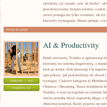
określony cel, zasada „tyle, ile trzeba”, a
I
przechowywania, bezpieczeństwo, a także 
PRZEPISY
serwis pomaga nie tylko rozumieć, ale też
kluczowe wymagania. Strona opisuje, czy
POSTED BY ADMIN
AI & Productivity
Punkt serwisowy Toshiba w aglomeracji ślą
stawiamy na rzetelną diagnostykę, a dopi
krok po kroku. Jeśli interesuje Cię napraw
opis pokaże, jak podchodzimy do zleceń i 
wymagać. Ciekawe kategorie to Mobilność
FEBRUARY - 7 - 2026
Chmurze i Streaming. Nasza działalność ko
ON
COMMENTS OFF
Toshiba, w tym szczególnie na rodzinie Sat
AI
starsze potrafią służyć naprawdę długo, o 
&
właściwej kondycji. Kiedy pojawia się uster
PRODUCTIVITY