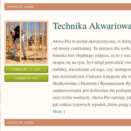
POSTED BY ADMIN
Technika Akwariow
Akwa-Pro to portal akwarystyczny, w któr
od strony codziennej. To miejsce dla osób,
baniaka bez zbędnego zadęcia, za to z nac
skupia się na tym, byś mógł prowadzić s
stabilny, niezależnie od tego, czy startuje
FEBRUARY - 2 - 2026
lata doświadczeń. Ciekawe kategorie dla 
ON
COMMENTS OFF
Słodkowodne i Hodowla i Rozmnażanie Ry
TECHNIKA
zainteresowania jest dobrostan dla podopie
AKWARIOWA
oraz roślin wodnych. Akwa-Pro opisuje, ja
jak unikać typowych wpadek, które psują s
More ]
POSTED BY ADMIN