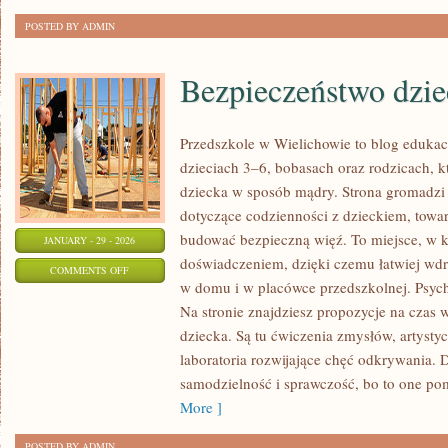
POSTED BY ADMIN
Bezpieczeństwo dzie
Przedszkole w Wielichowie to blog edukac
dzieciach 3–6, bobasach oraz rodzicach, k
dziecka w sposób mądry. Strona gromadzi
dotyczące codzienności z dzieckiem, towarz
budować bezpieczną więź. To miejsce, w k
JANUARY - 29 - 2026
doświadczeniem, dzięki czemu łatwiej wd
ON
COMMENTS OFF
w domu i w placówce przedszkolnej. Psych
BEZPIECZEŃSTWO
Na stronie znajdziesz propozycje na cza
DZIECI
dziecka. Są tu ćwiczenia zmysłów, artystyc
laboratoria rozwijające chęć odkrywania.
samodzielność i sprawczość, bo to one po
More ]
POSTED BY ADMIN