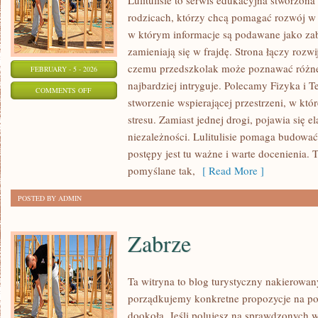
Lulitulisie to serwis edukacyjna stworzona
rodzicach, którzy chcą pomagać rozwój w 
w którym informacje są podawane jako za
zamieniają się w frajdę. Strona łączy rozwi
czemu przedszkolak może poznawać różne ś
FEBRUARY - 5 - 2026
najbardziej intryguje. Polecamy Fizyka i T
ON
COMMENTS OFF
stworzenie wspierającej przestrzeni, w któ
MUZYKA
stresu. Zamiast jednej drogi, pojawia się e
niezależności. Lulitulisie pomaga budowa
postępy jest tu ważne i warte docenienia. T
pomyślane tak,
[ Read More ]
POSTED BY ADMIN
Zabrze
Ta witryna to blog turystyczny nakierowan
porządkujemy konkretne propozycje na po
dookoła. Jeśli polujesz na sprawdzonyc