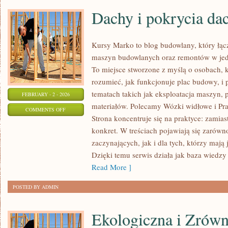
Dachy i pokrycia da
Kursy Marko to blog budowlany, który łą
maszyn budowlanych oraz remontów w jedn
To miejsce stworzone z myślą o osobach, k
rozumieć, jak funkcjonuje plac budowy, i
tematach takich jak eksploatacja maszyn, 
FEBRUARY - 2 - 2026
materiałów. Polecamy Wózki widłowe i Pra
ON
COMMENTS OFF
Strona koncentruje się na praktyce: zamias
DACHY
konkret. W treściach pojawiają się zarówn
I
zaczynających, jak i dla tych, którzy mają 
POKRYCIA
Dzięki temu serwis działa jak baza wiedzy
DACHOWE
Read More ]
POSTED BY ADMIN
Ekologiczna i Zrów