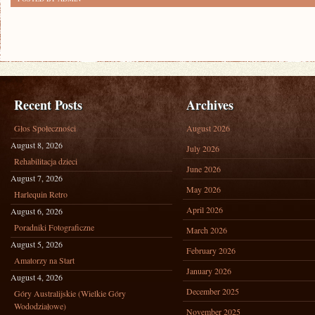
Recent Posts
Archives
Głos Społeczności
August 2026
August 8, 2026
July 2026
Rehabilitacja dzieci
June 2026
August 7, 2026
May 2026
Harlequin Retro
April 2026
August 6, 2026
Poradniki Fotograficzne
March 2026
August 5, 2026
February 2026
Amatorzy na Start
January 2026
August 4, 2026
December 2025
Góry Australijskie (Wielkie Góry
Wododziałowe)
November 2025