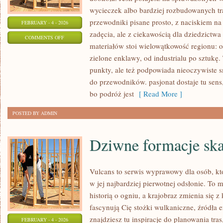
wycieczek albo bardziej rozbudowanych tra
przewodniki pisane prosto, z naciskiem na 
FEBRUARY - 4 - 2026
zadęcia, ale z ciekawością dla dziedzictw
ON
COMMENTS OFF
materiałów stoi wielowątkowość regionu: 
ZABRZE
zielone enklawy, od industrialu po sztukę
punkty, ale też podpowiada nieoczywiste sm
do przewodników. pasjonat dostaje tu sens
bo podróż jest
[ Read More ]
POSTED BY ADMIN
Dziwne formacje ska
Vulcans to serwis wyprawowy dla osób, kt
w jej najbardziej pierwotnej odsłonie. To m
historią o ogniu, a krajobraz zmienia się 
fascynują Cię stożki wulkaniczne, źródła e
znajdziesz tu inspiracje do planowania tras
FEBRUARY - 4 - 2026