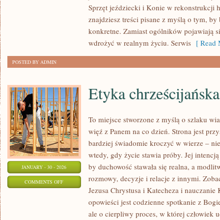
Sprzęt jeździecki i Konie w rekonstrukcji h
Z
znajdziesz treści pisane z myślą o tym, by
KOŃMI
konkretne. Zamiast ogólników pojawiają si
wdrożyć w realnym życiu. Serwis
[ Read 
POSTED BY ADMIN
Etyka chrześcijańska
To miejsce stworzone z myślą o szlaku wi
więź z Panem na co dzień. Strona jest przy
bardziej świadomie kroczyć w wierze – nie 
wtedy, gdy życie stawia próby. Jej intencją
by duchowość stawała się realna, a modlitw
JANUARY - 30 - 2026
rozmowy, decyzje i relacje z innymi. Zobac
ON
COMMENTS OFF
Jezusa Chrystusa i Katecheza i nauczanie 
ETYKA
opowieści jest codzienne spotkanie z Bogi
CHRZEŚCIJAŃSKA
ale o cierpliwy proces, w której człowiek u