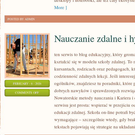
desktopy i notebooki, ale też cały ekosyst
More ]
POSTED BY ADMIN
Nauczanie zdalne i 
ten serwis to blog edukacyjny, który groma
kształcić się w modelu szkoły zdalnej. To
kursantach, rodzicach oraz pedagogach, 
codzienność zdalnych lekcji. Jeśli interesu
ogólników, znajdziesz tu poradniki, które
FEBRUARY - 6 - 2026
dobrych nawyków i sprawdzonych rozwiąza
ON
COMMENTS OFF
Nowatorskie metody nauczania i Kariera i
NAUCZANIE
serwisu jest prosta: wspierać w przejściu
ZDALNE
edukacji zdalnej. Szkoła on-line potrafi b
I
wymagające – szczególnie wtedy, gdy brak
HYBRYDOWE
tekstach pojawiają się strategie na układan