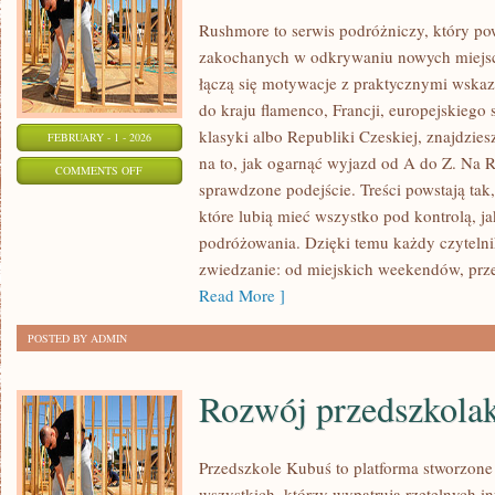
Rushmore to serwis podróżniczy, który po
zakochanych w odkrywaniu nowych miejsc.
łączą się motywacje z praktycznymi wskaz
do kraju flamenco, Francji, europejskiego s
klasyki albo Republiki Czeskiej, znajdzies
FEBRUARY - 1 - 2026
na to, jak ogarnąć wyjazd od A do Z. Na 
ON
COMMENTS OFF
sprawdzone podejście. Treści powstają t
FINLANDIA
które lubią mieć wszystko pod kontrolą, ja
podróżowania. Dzięki temu każdy czytelni
zwiedzanie: od miejskich weekendów, prze
Read More ]
POSTED BY ADMIN
Rozwój przedszkola
Przedszkole Kubuś to platforma stworzone
wszystkich, którzy wypatrują rzetelnych in