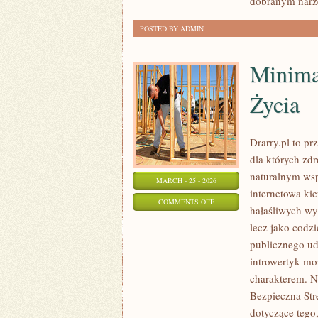
dobranym nar
POSTED BY ADMIN
Minima
Życia
Drarry.pl to pr
dla których zd
naturalnym wsp
MARCH - 25 - 2026
internetowa ki
ON
COMMENTS OFF
hałaśliwych wyz
MINIMALIZM
lecz jako codzi
W
publicznego ud
ZDROWYM
introwertyk mo
STYLU
charakterem. N
ŻYCIA
Bezpieczna Str
dotyczące tego