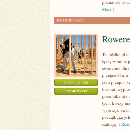
DALEKICH
poznawać szlac
ZAKĄTKÓW
More ]
POSTED BY ADMIN
Rowere
TeamBike.pl to
łączy w sobie 
stworzone dla o
przejażdżkę, a 
jako przepustk
MARCH - 24 - 2026
trasami, wypraw
ON
COMMENTS OFF
poradnikami or
ROWEREM
tych, którzy m
PRZEZ
wyruszyć ku ni
ŚWIAT
początkujących
szukają
[ Read