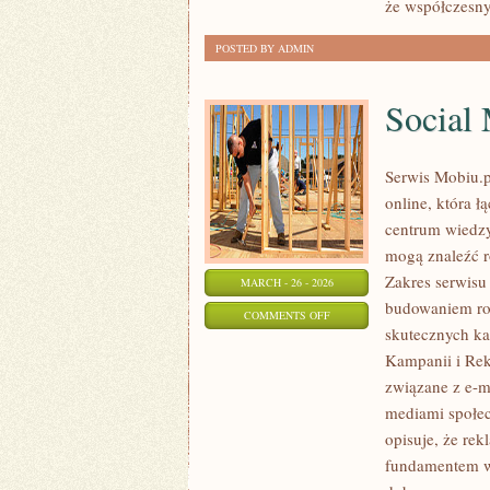
że współczesny
POSTED BY ADMIN
Social
Serwis Mobiu.p
online, która 
centrum wiedzy,
mogą znaleźć r
Zakres serwisu
MARCH - 26 - 2026
budowaniem ro
ON
COMMENTS OFF
skutecznych ka
SOCIAL
Kampanii i Rek
MEDIA
związane z e-
MARKETING
mediami społec
opisuje, że rek
fundamentem ws