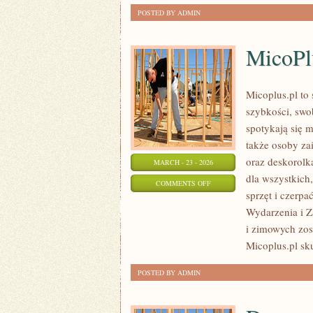
POSTED BY ADMIN
MicoPl
Micoplus.pl to 
szybkości, swob
spotykają się m
także osoby za
oraz deskorolką
MARCH - 23 - 2026
dla wszystkich
ON
COMMENTS OFF
sprzęt i czerp
MICOPLUS
Wydarzenia i Za
i zimowych zos
Micoplus.pl sku
POSTED BY ADMIN