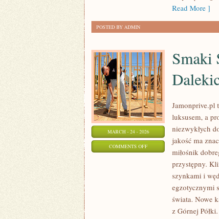
Read More ]
POSTED BY ADMIN
Smaki Ś
Daleki
Jamonprive.pl t
luksusem, a pr
niezwykłych do
MARCH - 24 - 2026
jakość ma znac
ON
COMMENTS OFF
miłośnik dobr
SMAKI
przystępny. Kl
ŚWIATA
szynkami i węd
–
egzotycznymi s
DELIKATESY
świata. Nowe k
Z
z Górnej Półki.