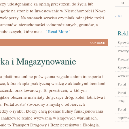
31
zy udostępnianie za opłatą przestrzeni do życia lub
tegorie na stronie to Inwestowanie w Nieruchomości i Nowe
« Jul
weloperzy. Na stronach serwisu czytelnik odnajdzie treści
tamentów, nieruchomości jednorodzinnych, gruntów, a
pobocznych, które mają
[ Read More ]
Rekl
Sprawdź
CONTINUE
Przeczyt
yka i Magazynowanie
Przeczyt
Sprawdź
 platforma online poświęcona zagadnieniom transportu i
www.eur
lsce, która skupia praktyczną wiedzę z aktualnymi trendami
Portal
asażerski oraz towarowy. To przestrzeń, w którym
Portal
dzie obszerne materiały dotyczące dróg, kolei, lotnictwa i
Tutaj
 Portal został stworzony z myślą o odbiorcach
Portal
edzy o rynku, którzy chcą poznać kulisy funkcjonowania
z analizować realne wyzwania w krajowych warunkach.
http://
onie to Transport Drogowy i Bezpieczeństwo i Ekologia.