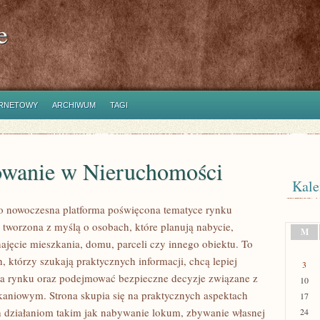
e
ERNETOWY
ARCHIWUM
TAGI
owanie w Nieruchomości
Kale
to nowoczesna platforma poświęcona tematyce rynku
 tworzona z myślą o osobach, które planują nabycie,
M
najęcie mieszkania, domu, parceli czy innego obiektu. To
h, którzy szukają praktycznych informacji, chcą lepiej
3
ia rynku oraz podejmować bezpieczne decyzje związane z
10
aniowym. Strona skupia się na praktycznych aspektach
17
 działaniom takim jak nabywanie lokum, zbywanie własnej
24