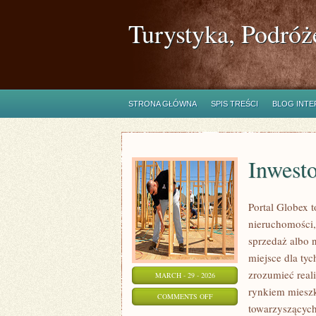
Turystyka, Podróż
STRONA GŁÓWNA
SPIS TREŚCI
BLOG INT
Inwest
Portal Globex 
nieruchomości,
sprzedaż albo 
miejsce dla tyc
zrozumieć real
MARCH - 29 - 2026
rynkiem mieszk
ON
COMMENTS OFF
towarzyszących
INWESTOWANIE