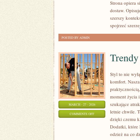
Strona opiera 
MAGAZYNOWANIE
dostaw. Opisuj
szerszy kontek
spojrzeć szerze
POSTED BY ADMIN
Trendy
Styl to nie wy
komfort. Nasza 
praktycznością
moment życia i
szukające atra
MARCH - 27 - 2026
letnie chwile. 
ON
COMMENTS OFF
dzięki czemu k
TRENDY
Dodatki, które 
SEZONU
odzież na co d