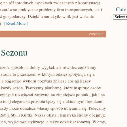
się na różnorodnych aspektach związanych z koordynacją
Cate
e zarówno praktyczne problemy firm transportowych, jak i
st gospodarczy. Dzięki temu użytkownik jest w stanie
Categories
j
[ Read More ]
CONTINUE
 Sezonu
łącznie sposób na dobry wygląd, ale również codzienny
strona to przestrzeń, w którym odzież spotykają się z
, a bogactwo wyboru pozwala znaleźć coś na każdy
 każdy sezon. Tworzymy platformę, które inspiruje osoby
kcyjnych rozwiązań zarówno na zimniejsze poranki, jak i na
To tutaj elegancka prostota łączy się z aktualnymi trendami,
ażdy może odnaleźć własny sposób ubierania się. Polecamy
Robią Styl i Kurtki. Nasza oferta i tematyka strony obejmuje
zień, wyjściowe stylizacje, a także odzież sezonową. Wiemy,