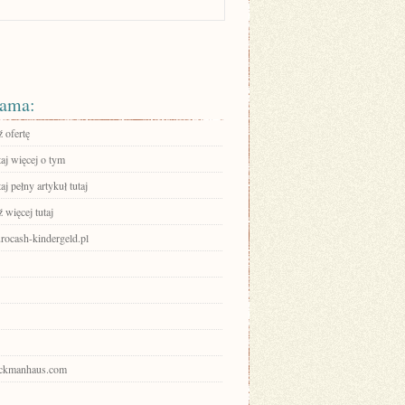
ama:
 ofertę
aj więcej o tym
aj pełny artykuł tutaj
 więcej tutaj
ocash-kindergeld.pl
ruckmanhaus.com