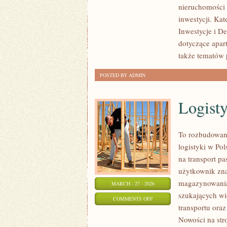
nieruchomości c
W
inwestycji. Ka
NIERUCHOMOŚCI
Inwestycje i De
dotyczące apar
także tematów 
POSTED BY ADMIN
Logist
To rozbudowana
logistyki w Po
na transport p
użytkownik znaj
magazynowania.
MARCH - 27 - 2026
szukających wi
ON
COMMENTS OFF
transportu ora
LOGISTYKA
Nowości na str
I