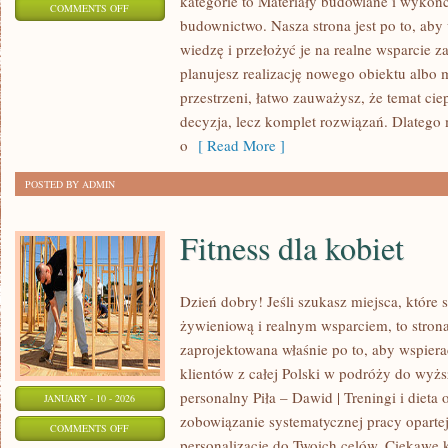
kategorie to Materiały budowlane i wyko
ON
COMMENTS OFF
budownictwo. Nasza strona jest po to, ab
POZOSTAŁE
wiedzę i przełożyć je na realne wsparcie z
ARTYKUŁY
planujesz realizację nowego obiektu albo m
przestrzeni, łatwo zauważysz, że temat ciepł
decyzja, lecz komplet rozwiązań. Dlatego
o
[ Read More ]
POSTED BY ADMIN
Fitness dla kobiet
Dzień dobry! Jeśli szukasz miejsca, które s
żywieniową i realnym wsparciem, to stron
zaprojektowana właśnie po to, aby wspiera
klientów z całej Polski w podróży do wyżs
personalny Piła – Dawid | Treningi i dieta o
JANUARY - 10 - 2026
zobowiązanie systematycznej pracy opartej
ON
COMMENTS OFF
personalizację do Twoich celów. Ciekawe k