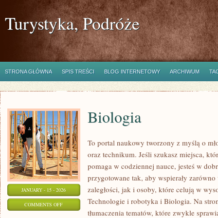
Turystyka, Podróże
STRONA GŁÓWNA
SPIS TREŚCI
BLOG INTERNETOWY
ARCHIWUM
TA
Biologia
To portal naukowy tworzony z myślą o mł
oraz technikum. Jeśli szukasz miejsca, któ
pomaga w codziennej nauce, jesteś w dobr
przygotowane tak, aby wspierały zarówno 
zaległości, jak i osoby, które celują w wy
JANUARY - 15 - 2026
Technologie i robotyka i Biologia. Na stro
ON
COMMENTS OFF
tłumaczenia tematów, które zwykle sprawiaj
BIOLOGIA