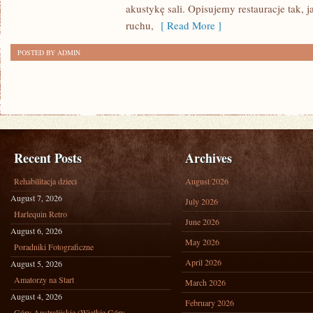
(SOLO
akustykę sali. Opisujemy restauracje tak, 
DINING)
ruchu,
[ Read More ]
POSTED BY ADMIN
Recent Posts
Archives
Rehabilitacja dzieci
August 2026
August 7, 2026
July 2026
Harlequin Retro
June 2026
August 6, 2026
May 2026
Poradniki Fotograficzne
April 2026
August 5, 2026
Amatorzy na Start
March 2026
August 4, 2026
February 2026
Góry Australijskie (Wielkie Góry