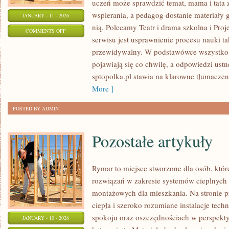
uczeń może sprawdzić temat, mama i tata
wspierania, a pedagog dostanie materiały g
JANUARY - 11 - 2026
nią. Polecamy Teatr i drama szkolna i Proj
ON
COMMENTS OFF
serwisu jest usprawnienie procesu nauki ta
SZKOŁA
przewidywalny. W podstawówce wszystko d
PODSTAWOWA
pojawiają się co chwilę, a odpowiedzi ustn
sptopolka.pl stawia na klarowne tłumaczen
More ]
POSTED BY ADMIN
Pozostałe artykuły
Rymar to miejsce stworzone dla osób, któ
rozwiązań w zakresie systemów cieplnych
montażowych dla mieszkania. Na stronie 
ciepła i szeroko rozumiane instalacje tech
spokoju oraz oszczędnościach w perspekty
JANUARY - 10 - 2026