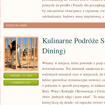
FITNESS
pomysły na posiłki i Porady dla początkują
DLA
by odczarować świat pracy z ciężarem, ć
KOBIET
odchudzania, budowy masy mięśniowej, a
POSTED BY ADMIN
Kulinarne Podróże S
Dining)
Witamy w miejscu, które powstało z pasji
doświadczenia. Ten dziennik smakosza to
rodzimych miastach oraz w miejscach, do k
JANUARY - 10 - 2026
lubisz sprawdzać restauracyjne nowości, ce
ON
COMMENTS OFF
o jedzeniu w sposób przystępny, to trafiasz
KULINARNE
Bary, Wina i Koktajle i Restauracje z Gwia
PODRÓŻE
zbiór „ładnych zdjęć i paru zdań”. To rela
SOLO
której liczą się detale: od zapachu śwież