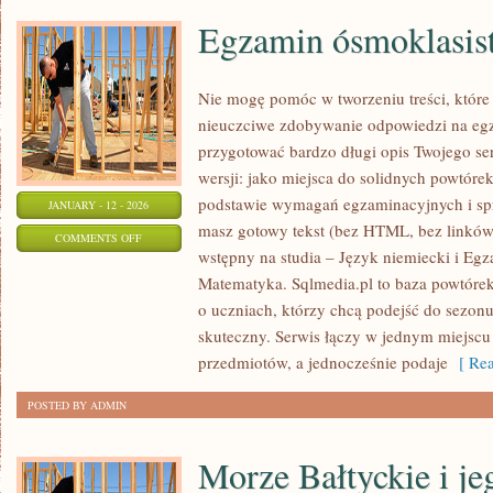
Egzamin ósmoklasis
Nie mogę pomóc w tworzeniu treści, które
nieuczciwe zdobywanie odpowiedzi na egz
przygotować bardzo długi opis Twojego ser
wersji: jako miejsca do solidnych powtór
podstawie wymagań egzaminacyjnych i sp
JANUARY - 12 - 2026
masz gotowy tekst (bez HTML, bez linków
ON
COMMENTS OFF
wstępny na studia – Język niemiecki i Egz
EGZAMIN
Matematyka. Sqlmedia.pl to baza powtóre
ÓSMOKLASISTY
o uczniach, którzy chcą podejść do sezo
–
skuteczny. Serwis łączy w jednym miejscu 
CHEMIA
przedmiotów, a jednocześnie podaje
[ Rea
POSTED BY ADMIN
Morze Bałtyckie i je