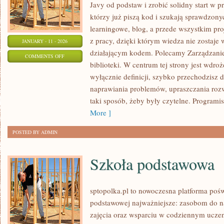
Javy od podstaw i zrobić solidny start w p
którzy już piszą kod i szukają sprawdzon
learningowe, blog, a przede wszystkim pr
z pracy, dzięki którym wiedza nie zostaje w 
JANUARY - 11 - 2026
działającym kodem. Polecamy Zarządzanie 
ON
COMMENTS OFF
biblioteki. W centrum tej strony jest wdroż
BAZY
wyłącznie definicji, szybko przechodzisz 
DANYCH
naprawiania problemów, upraszczania roz
taki sposób, żeby były czytelne. Programis
More ]
POSTED BY ADMIN
Szkoła podstawowa
sptopolka.pl to nowoczesna platforma poś
podstawowej najważniejsze: zasobom do 
zajęcia oraz wsparciu w codziennym uczen