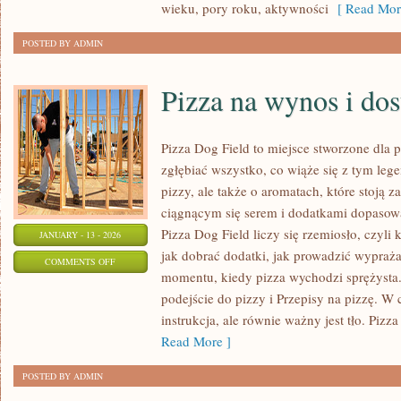
wieku, pory roku, aktywności
[ Read Mor
POSTED BY ADMIN
Pizza na wynos i do
Pizza Dog Field to miejsce stworzone dla 
zgłębiać wszystko, co wiąże się z tym leg
pizzy, ale także o aromatach, które stoją
ciągnącym się serem i dodatkami dopasow
Pizza Dog Field liczy się rzemiosło, czyli 
JANUARY - 13 - 2026
jak dobrać dodatki, jak prowadzić wyprażan
ON
COMMENTS OFF
momentu, kiedy pizza wychodzi sprężysta.
PIZZA
podejście do pizzy i Przepisy na pizzę. W 
NA
instrukcja, ale równie ważny jest tło. Pizza 
WYNOS
Read More ]
I
DOSTAWA
POSTED BY ADMIN