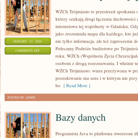
WŻCh Trójmiasto to przestrzeń spotkania
którzy szukają drogi łączenia duchowości 
internetowa tej wspólnoty w Gdańsku, Gdy
jako zrozumiała mapa dla każdego, kto już
nie tylko informacja, ale też zaproszenie 
JANUARY - 12 - 2026
Polecamy Podróże budżetowe po Trójmieśc
ON
COMMENTS OFF
roku. WŻCh (Wspólnota Życia Chrześcijańs
MORZE
osobom z drogą rozeznawania. I właśnie t
BAŁTYCKIE
WŻCh Trójmiasto: wiara przeżywana w pra
I
poszukiwanie ma sens i w którym nie przy
JEGO
bo
[ Read More ]
SKARBY
POSTED BY ADMIN
Bazy danych
Programista Java to platforma stworzone d