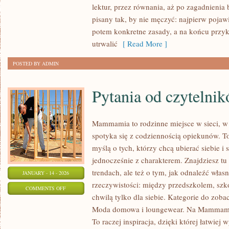
lektur, przez równania, aż po zagadnienia 
pisany tak, by nie męczyć: najpierw pojaw
potem konkretne zasady, a na końcu przyk
utrwalić
[ Read More ]
POSTED BY ADMIN
Pytania od czytelni
Mammamia to rodzinne miejsce w sieci, w
spotyka się z codziennością opiekunów. T
myślą o tych, którzy chcą ubierać siebie i
jednocześnie z charakterem. Znajdziesz tu 
trendach, ale też o tym, jak odnaleźć włas
JANUARY - 14 - 2026
rzeczywistości: między przedszkolem, szko
ON
COMMENTS OFF
chwilą tylko dla siebie. Kategorie do zobac
PYTANIA
Moda domowa i loungewear. Na Mammamii 
OD
To raczej inspiracja, dzięki której łatwie
CZYTELNIKÓW