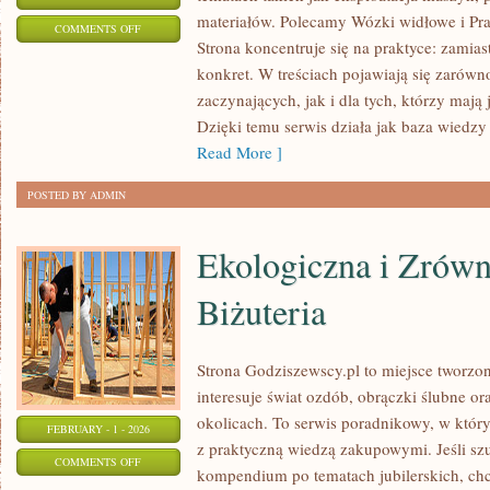
materiałów. Polecamy Wózki widłowe i Pra
ON
COMMENTS OFF
Strona koncentruje się na praktyce: zamias
DACHY
konkret. W treściach pojawiają się zarówn
I
zaczynających, jak i dla tych, którzy mają 
POKRYCIA
Dzięki temu serwis działa jak baza wiedzy
DACHOWE
Read More ]
POSTED BY ADMIN
Ekologiczna i Zrów
Biżuteria
Strona Godziszewscy.pl to miejsce tworzon
interesuje świat ozdób, obrączki ślubne o
okolicach. To serwis poradnikowy, w którym
FEBRUARY - 1 - 2026
z praktyczną wiedzą zakupowymi. Jeśli s
ON
COMMENTS OFF
kompendium po tematach jubilerskich, chc
EKOLOGICZNA