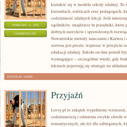
kształcić się w modelu szkoły zdalnej. To
kursantach, rodzicach oraz pedagogach, 
codzienność zdalnych lekcji. Jeśli interesu
ogólników, znajdziesz tu poradniki, które
FEBRUARY - 6 - 2026
dobrych nawyków i sprawdzonych rozwiąza
ON
COMMENTS OFF
Nowatorskie metody nauczania i Kariera i
NAUCZANIE
serwisu jest prosta: wspierać w przejściu
ZDALNE
edukacji zdalnej. Szkoła on-line potrafi b
I
wymagające – szczególnie wtedy, gdy brak
HYBRYDOWE
tekstach pojawiają się strategie na układan
POSTED BY ADMIN
Przyjaźń
Lovsy.pl to zakątek wypełnione wzruszeń, 
codziennością i odmienia zwykłe chwile w
romantycznych, ale też dla zabieganych, k