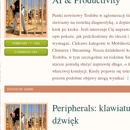
Punkt serwisowy Toshiba w aglomeracji ślą
stawiamy na rzetelną diagnostykę, a dopi
krok po kroku. Jeśli interesuje Cię napraw
opis pokaże, jak podchodzimy do zleceń i 
wymagać. Ciekawe kategorie to Mobilność
FEBRUARY - 7 - 2026
Chmurze i Streaming. Nasza działalność ko
ON
COMMENTS OFF
Toshiba, w tym szczególnie na rodzinie Sat
AI
starsze potrafią służyć naprawdę długo, o 
&
właściwej kondycji. Kiedy pojawia się uster
PRODUCTIVITY
pozoru podobne objawy mogą wynikać
[ 
POSTED BY ADMIN
Peripherals: klawiat
dźwięk