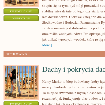
skupia się na tym, byś mógł prowadzić s
stabilny, niezależnie od tego, czy startuje
FEBRUARY - 2 - 2026
lata doświadczeń. Ciekawe kategorie dla 
ON
COMMENTS OFF
Słodkowodne i Hodowla i Rozmnażanie Ry
TECHNIKA
zainteresowania jest dobrostan dla podopie
AKWARIOWA
oraz roślin wodnych. Akwa-Pro opisuje, ja
jak unikać typowych wpadek, które psują s
More ]
POSTED BY ADMIN
Dachy i pokrycia da
Kursy Marko to blog budowlany, który łą
maszyn budowlanych oraz remontów w jedn
To miejsce stworzone z myślą o osobach, k
rozumieć, jak funkcjonuje plac budowy, i
tematach takich jak eksploatacja maszyn, 
FEBRUARY - 2 - 2026