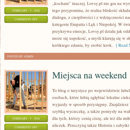
„kocham” inaczej. Lovsy.pl nie gra na wy
tego przypomina, że realna bliskość składa
FEBRUARY - 5 - 2026
dialogu, z cierpliwości i z wdzięczności n
ON
COMMENTS OFF
kategorie Empatia i Lęk i Niepokój. W św
PRZYJAŹŃ
przykrywa emocje, Lovsy.pl działa jak odd
może się uspokoić, a myśli klarują się w 
krótkiego zdania, by zrobić krok.
[ Read 
POSTED BY ADMIN
Miejsca na weekend
To blog o turystyce po województwie lube
osobach, które lubią zgłębiać lokalne cie
wyjazdy w sposób przystępny. Znajdziesz t
szybką wycieczkę, a także pomysły na wak
dla tych, którzy cenią ciszę, ale też dla m
FEBRUARY - 5 - 2026
uliczek. Przeczytaj także Historia i zabytki
ON
COMMENTS OFF