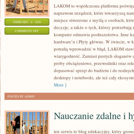
LAKOM to współczesna platforma poświ
naprawom urządzeń, które towarzyszą na
miejsce stworzone z myślą o osobach, któ
FEBRUARY - 6 - 2026
decyzje, a także o tych, którzy potrzebują
ON
COMMENTS OFF
komputer odmawia posłuszeństwa. Inne kate
PERIPHERALS:
hardware’u i Płyty główne. W świecie, w 
KLAWIATURY,
potrafią wprowadzić w błąd, LAKOM stawi
MYSZY,
wiarygodność. Zamiast pustych sloganów d
DŹWIĘK
próby obciążeniowe, przewodniki oraz re
dopasować sprzęt do budżetu i do realny
desktopy i notebooki, ale też cały ekosyst
More ]
POSTED BY ADMIN
Nauczanie zdalne i 
ten serwis to blog edukacyjny, który groma