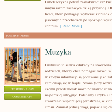
Lubelszczyzna potrafi zaskakiwać: raz ku
MIEJSCA
innym razem zachwyca dziką przyrodą. Dla
NA
treści, które pomagają wybierać kierunek d
WEEKEND
jesiennych przechadzek po spokojne wyci
centrum
[ Read More ]
POSTED BY ADMIN
Muzyka
Lulitulisie to serwis edukacyjna stworzona
rodzicach, którzy chcą pomagać rozwój w 
w którym informacje są podawane jako za
zamieniają się w frajdę. Strona łączy rozwi
czemu przedszkolak może poznawać różne ś
FEBRUARY - 5 - 2026
najbardziej intryguje. Polecamy Fizyka i T
ON
COMMENTS OFF
stworzenie wspierającej przestrzeni, w któ
MUZYKA
stresu. Zamiast jednej drogi, pojawia się e