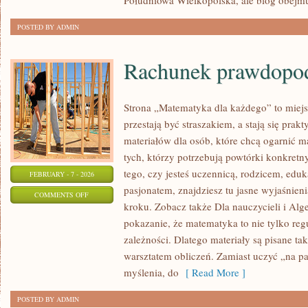
Południowa Wielkopolska, ale blog obejmu
POSTED BY ADMIN
Rachunek prawdopo
Strona „Matematyka dla każdego” to miejs
przestają być straszakiem, a stają się prak
materiałów dla osób, które chcą ogarnić m
tych, którzy potrzebują powtórki konkretn
tego, czy jesteś uczennicą, rodzicem, edu
FEBRUARY - 7 - 2026
pasjonatem, znajdziesz tu jasne wyjaśnien
ON
COMMENTS OFF
kroku. Zobacz także Dla nauczycieli i Alge
RACHUNEK
pokazanie, że matematyka to nie tylko reg
PRAWDOPODOBIEŃSTWA
zależności. Dlatego materiały są pisane ta
warsztatem obliczeń. Zamiast uczyć „na p
myślenia, do
[ Read More ]
POSTED BY ADMIN