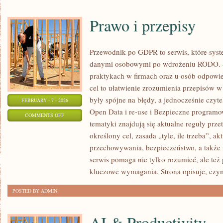
Prawo i przepisy
Przewodnik po GDPR to serwis, które sys
danymi osobowymi po wdrożeniu RODO. St
praktykach w firmach oraz u osób odpowie
cel to ułatwienie zrozumienia przepisów w
były spójne na błędy, a jednocześnie czyt
FEBRUARY - 7 - 2026
Open Data i re-use i Bezpieczne program
ON
COMMENTS OFF
tematyki znajdują się aktualne reguły prze
PRAWO
określony cel, zasada „tyle, ile trzeba”, a
I
przechowywania, bezpieczeństwo, a także 
PRZEPISY
serwis pomaga nie tylko rozumieć, ale też
kluczowe wymagania. Strona opisuje, czy
POSTED BY ADMIN
AI & Productivity