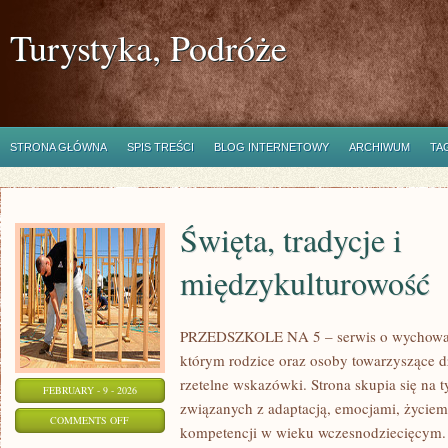
Turystyka, Podróże
STRONA GŁÓWNA
SPIS TREŚCI
BLOG INTERNETOWY
ARCHIWUM
TA
Święta, tradycje i
międzykulturowość
PRZEDSZKOLE NA 5 – serwis o wychowani
którym rodzice oraz osoby towarzyszące d
rzetelne wskazówki. Strona skupia się na
FEBRUARY - 9 - 2026
związanych z adaptacją, emocjami, życie
ON
COMMENTS OFF
kompetencji w wieku wczesnodziecięcym.
ŚWIĘTA,