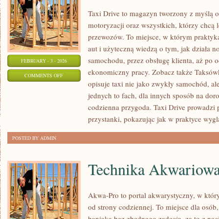
Taxi Drive to magazyn tworzony z myślą o 
motoryzacji oraz wszystkich, którzy chcą l
przewozów. To miejsce, w którym praktyk
aut i użyteczną wiedzą o tym, jak działa 
samochodu, przez obsługę klienta, aż po o
FEBRUARY - 3 - 2026
ekonomiczny pracy. Zobacz także Taksówk
ON
COMMENTS OFF
opisuje taxi nie jako zwykły samochód, ale
PORADNIKI
jednych to fach, dla innych sposób na dor
DLA
codzienna przygoda. Taxi Drive prowadzi p
KIEROWCÓW
przystanki, pokazując jak w praktyce wyg
POSTED BY ADMIN
Technika Akwariow
Akwa-Pro to portal akwarystyczny, w któr
od strony codziennej. To miejsce dla osób,
baniaka bez zbędnego zadęcia, za to z nac