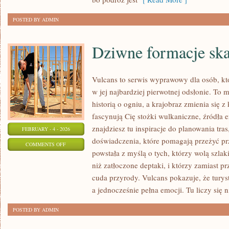
POSTED BY ADMIN
Dziwne formacje ska
Vulcans to serwis wyprawowy dla osób, kt
w jej najbardziej pierwotnej odsłonie. To m
historią o ogniu, a krajobraz zmienia się 
fascynują Cię stożki wulkaniczne, źródła e
znajdziesz tu inspiracje do planowania tras
FEBRUARY - 4 - 2026
doświadczenia, które pomagają przeżyć p
ON
COMMENTS OFF
powstała z myślą o tych, którzy wolą szla
DZIWNE
niż zatłoczone deptaki, i którzy zamiast p
FORMACJE
cuda przyrody. Vulcans pokazuje, że tury
SKALNE
a jednocześnie pełna emocji. Tu liczy się ni
POSTED BY ADMIN