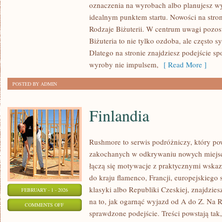
oznaczenia na wyrobach albo planujesz wyb
I
idealnym punktem startu. Nowości na stroni
ZRÓWNOWAŻONA
Rodzaje Biżuterii. W centrum uwagi pozost
BIŻUTERIA
Biżuteria to nie tylko ozdoba, ale często sy
Dlatego na stronie znajdziesz podejście s
wyroby nie impulsem,
[ Read More ]
POSTED BY ADMIN
Finlandia
Rushmore to serwis podróżniczy, który po
zakochanych w odkrywaniu nowych miejsc.
łączą się motywacje z praktycznymi wskaz
do kraju flamenco, Francji, europejskiego s
klasyki albo Republiki Czeskiej, znajdzies
FEBRUARY - 1 - 2026
na to, jak ogarnąć wyjazd od A do Z. Na 
ON
COMMENTS OFF
sprawdzone podejście. Treści powstają t
FINLANDIA