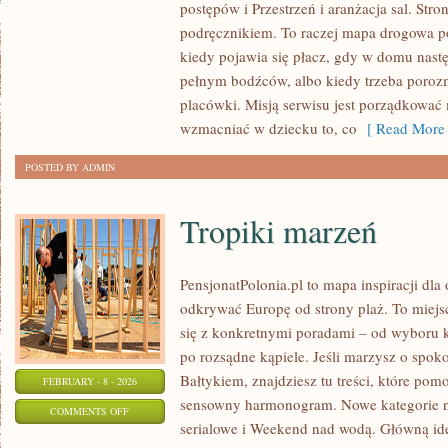
postępów i Przestrzeń i aranżacja sal. Stro
TRADYCJE
podręcznikiem. To raczej mapa drogowa po
I
kiedy pojawia się płacz, gdy w domu nastę
MIĘDZYKULTUROWOŚĆ
pełnym bodźców, albo kiedy trzeba poroz
placówki. Misją serwisu jest porządkować 
wzmacniać w dziecku to, co
[ Read More 
POSTED BY ADMIN
Tropiki marzeń
PensjonatPolonia.pl to mapa inspiracji dla
odkrywać Europę od strony plaż. To miej
się z konkretnymi poradami – od wyboru k
po rozsądne kąpiele. Jeśli marzysz o spo
Bałtykiem, znajdziesz tu treści, które po
FEBRUARY - 8 - 2026
sensowny harmonogram. Nowe kategorie na 
ON
COMMENTS OFF
serialowe i Weekend nad wodą. Główną ide
TROPIKI