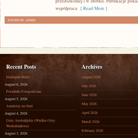
przedszkolnej i w żłobku. Publikacje pok
współpraca
[ Read More ]
POSTED BY ADMIN
Recent Posts
Archives
Harlequin Retro
August 2026
August 6, 2026
July 2026
Poradniki Fotograficzne
June 2026
August 5, 2026
May 2026
Amatorzy na Start
April 2026
August 4, 2026
Góry Australijskie (Wielkie Góry
March 2026
Wododziałowe)
February 2026
August 3, 2026