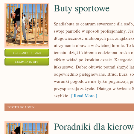
Buty sportowe
Spadlabuta to centrum stworzone dla osób, 
swoje pantofle w sposób profesjonalny. Jeśl
długowieczność ulubionych par, znajdziesz
utrzymania obuwia w świetnej formie. To
tematu, dzięki któremu codzienna troska o 
FEBRUARY - 3 - 2026
efekty widać po krótkim czasie. Kategorie 
ON
COMMENTS OFF
luksusowe. Dobre obuwie potrafi służyć lat
BUTY
odpowiednio pielęgnowane. Brud, kurz, só
SPORTOWE
warunki pogodowe nie tylko pogarszają pre
przyspieszają zużycie. Dlatego w świecie S
szybkie
[ Read More ]
POSTED BY ADMIN
Poradniki dla kiero