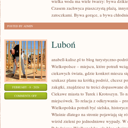
wielka woda ma wiele twarzy: bywa dzikie, 
MARZEŃ
Czasem zachwyca piaszczystą plażą, inny
zatoczkami. Bywa gorące, a bywa chłodnie
POSTED BY ADMIN
Luboń
anabell-kalisz.pl to blog turystyczno-pod
Wielkopolsce – miejscu, które potrafi wciąg
ciekawych świata, gdzie konkret miesza si
szukasz planu na krótką podróż, chcesz p
zakątki, znajdziesz tu treści dopasowane 
FEBRUARY - 8 - 2026
Ciekawe miasta to Turek i Krotoszyn. To ni
ON
COMMENTS OFF
miejscówek. To relacja z odkrywania – pr
LUBOŃ
Wielkopolska potrafi być sielska, historyc
Właśnie dlatego na stronie pojawiają się
wśród zieleni po jednodniowe wypady. W c