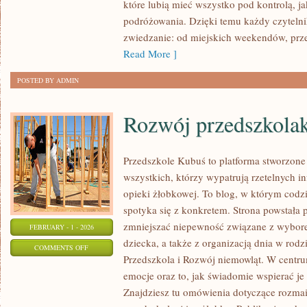
które lubią mieć wszystko pod kontrolą, ja
podróżowania. Dzięki temu każdy czytelni
zwiedzanie: od miejskich weekendów, prze
Read More ]
POSTED BY ADMIN
Rozwój przedszkola
Przedszkole Kubuś to platforma stworzone
wszystkich, którzy wypatrują rzetelnych in
opieki żłobkowej. To blog, w którym codz
spotyka się z konkretem. Strona powstała p
zmniejszać niepewność związane z wybore
FEBRUARY - 1 - 2026
dziecka, a także z organizacją dnia w rodz
ON
COMMENTS OFF
Przedszkola i Rozwój niemowląt. W centr
ROZWÓJ
emocje oraz to, jak świadomie wspierać j
PRZEDSZKOLAKÓW
Znajdziesz tu omówienia dotyczące rozma