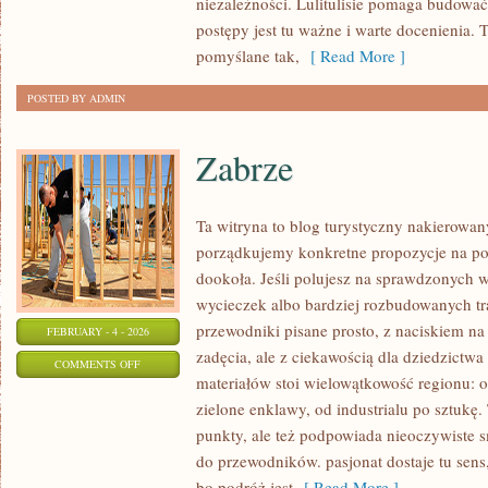
niezależności. Lulitulisie pomaga budowa
postępy jest tu ważne i warte docenienia. T
pomyślane tak,
[ Read More ]
POSTED BY ADMIN
Zabrze
Ta witryna to blog turystyczny nakierowan
porządkujemy konkretne propozycje na po
dookoła. Jeśli polujesz na sprawdzonyc
wycieczek albo bardziej rozbudowanych tra
przewodniki pisane prosto, z naciskiem na 
FEBRUARY - 4 - 2026
zadęcia, ale z ciekawością dla dziedzictw
ON
COMMENTS OFF
materiałów stoi wielowątkowość regionu: 
ZABRZE
zielone enklawy, od industrialu po sztukę
punkty, ale też podpowiada nieoczywiste sm
do przewodników. pasjonat dostaje tu sens
bo podróż jest
[ Read More ]