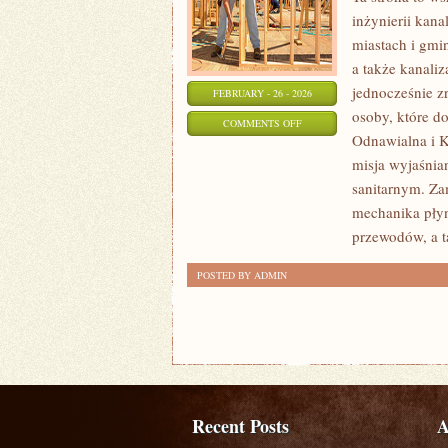
inżynierii kana
miastach i gmi
a także kanaliz
jednocześnie zr
FEBRUARY - 26 - 2026
osoby, które d
ON
COMMENTS OFF
Odnawialna i K
ENERGETYKA
misja wyjaśnia
KONWENCJONALNA
sanitarnym. Za
mechanika pły
przewodów, a 
POSTED BY ADMIN
Recent Posts
A