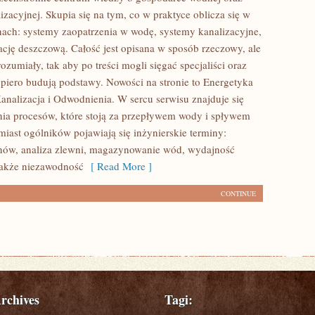
lizacyjnej. Skupia się na tym, co w praktyce oblicza się w
nach: systemy zaopatrzenia w wodę, systemy kanalizacyjne,
ację deszczową. Całość jest opisana w sposób rzeczowy, ale
ozumiały, tak aby po treści mogli sięgać specjaliści oraz
opiero budują podstawy. Nowości na stronie to Energetyka
analizacja i Odwodnienia. W sercu serwisu znajduje się
nia procesów, które stoją za przepływem wody i spływem
miast ogólników pojawiają się inżynierskie terminy:
nów, analiza zlewni, magazynowanie wód, wydajność
także niezawodność
[ Read More ]
CONTINUE
rchives
Tagi: