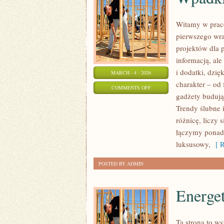
Witamy w praco
pierwszego wra
projektów dla p
informacją, al
i dodatki, dzię
MARCH - 4 - 2026
charakter – od
ON
COMMENTS OFF
gadżety budując
WPADKI,
Trendy ślubne 
FAKTY
różnicę, liczy 
I
łączymy ponad
MITY
luksusowy,
[ R
O
ŚLUBACH
POSTED BY ADMIN
Energe
Ta strona to w