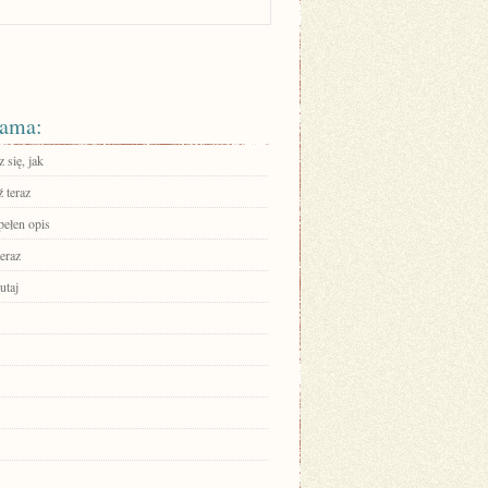
ama:
 się, jak
 teraz
pełen opis
eraz
utaj