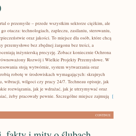
)
rtal o przemyśle – przede wszystkim sektorze ciężkim, ale
 go otacza: technologiach, zapleczu, zasilaniu, sterowaniu,
zpieczeństwie oraz jakości. To miejsce dla osób, które chcą
sy przemysłowe bez zbędnej żargonu bez treści, a
oceniają inżynierską precyzję. Zobacz koniecznie Ochrona
Zrównoważony Rozwój i Wielkie Projekty Przemysłowe. W
resowania stoją wytwórnie, system wytwarzania oraz
e robią robotę w środowiskach wymagających: skrajnych
u, wibracji, wilgoci czy pracy 24/7. Techneau opisuje, jak
takie rozwiązania, jak je wdrażać, jak je utrzymywać oraz
iać, żeby pracowały pewnie. Szczególne miejsce zajmują
[
CONTINUE
 fakty i mity o ślubach