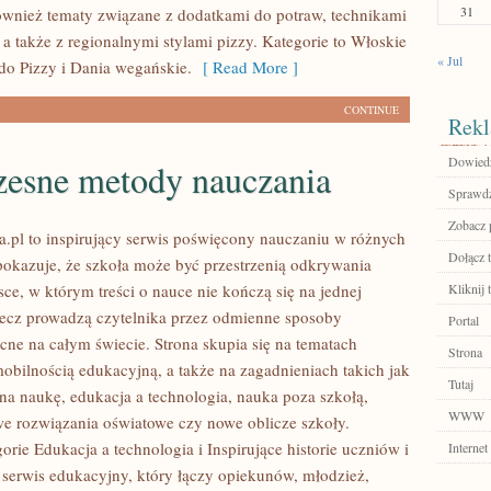
31
również tematy związane z dodatkami do potraw, technikami
a także z regionalnymi stylami pizzy. Kategorie to Włoskie
« Jul
do Pizzy i Dania wegańskie.
[ Read More ]
CONTINUE
Rekl
Dowiedz
esne metody nauczania
Sprawdź
Zobacz 
.pl to inspirujący serwis poświęcony nauczaniu w różnych
Dołącz t
 pokazuje, że szkoła może być przestrzenią odkrywania
sce, w którym treści o nauce nie kończą się na jednej
Kliknij t
lecz prowadzą czytelnika przez odmienne sposoby
Portal
cne na całym świecie. Strona skupia się na tematach
Strona
obilnością edukacyjną, a także na zagadnieniach takich jak
Tutaj
na naukę, edukacja a technologia, nauka poza szkołą,
WWW
 rozwiązania oświatowe czy nowe oblicze szkoły.
rie Edukacja a technologia i Inspirujące historie uczniów i
Internet
o serwis edukacyjny, który łączy opiekunów, młodzież,