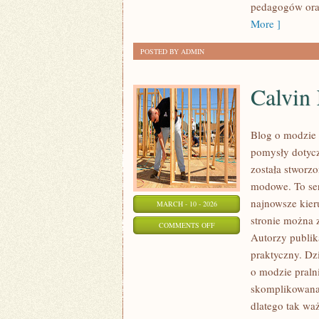
pedagogów oraz
More ]
POSTED BY ADMIN
Calvin 
Blog o modzie 
pomysły dotycz
została stworz
modowe. To ser
najnowsze kier
MARCH - 10 - 2026
stronie można z
ON
COMMENTS OFF
Autorzy publika
CALVIN
praktyczny. Dz
KLEIN
o modzie pralni
skomplikowana
dlatego tak waż