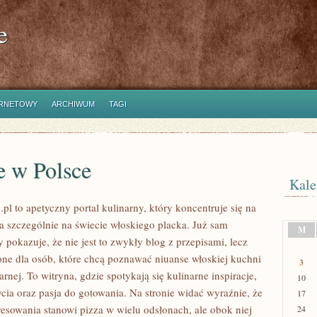
e
ERNETOWY
ARCHIWUM
TAGI
e w Polsce
Kale
.pl to apetyczny portal kulinarny, który koncentruje się na
 a szczególnie na świecie włoskiego placka. Już sam
M
y pokazuje, że nie jest to zwykły blog z przepisami, lecz
one dla osób, które chcą poznawać niuanse włoskiej kuchni
3
arnej. To witryna, gdzie spotykają się kulinarne inspiracje,
10
ia oraz pasja do gotowania. Na stronie widać wyraźnie, że
17
resowania stanowi pizza w wielu odsłonach, ale obok niej
24