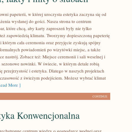
wni papeterii, w której uroczysta estetyka zaczyna się od
żenia wysłanej do gości. Nasza strona to centrum
ar, które chcą, aby karty zaproszeń były nie tylko
e też zapowiedzią klimatu. Tworzymy dopieszczoną papeterię
ki którym cała ceremonia oraz przyjęcie zyskują spójny
 formalnych powiadomień po wizytówki miejsc, a także
e nastrój. Zobacz też: Miejsce ceremonii i sali weselnej i
i sezonowe nowinki. W świecie, w którym detale robią
się przejrzystość i estetyka. Dlatego w naszych projektach
czasowość z świeżym podejściem. Możesz wybrać klimat
ead More ]
CONTINUE
tyka Konwencjonalna
szechstronne centrum wiedzy o gospodarce wodnej oraz