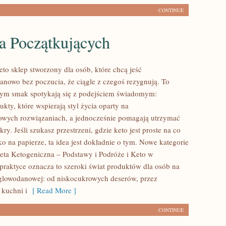
CONTINUE
a Początkujących
to sklep stworzony dla osób, które chcą jeść
nowo bez poczucia, że ciągle z czegoś rezygnują. To
rym smak spotykają się z podejściem świadomym:
kty, które wspierają styl życia oparty na
owych rozwiązaniach, a jednocześnie pomagają utrzymać
ry. Jeśli szukasz przestrzeni, gdzie keto jest proste na co
lko na papierze, ta idea jest dokładnie o tym. Nowe kategorie
Dieta Ketogeniczna – Podstawy i Podróże i Keto w
 praktyce oznacza to szeroki świat produktów dla osób na
glowodanowej: od niskocukrowych deserów, przez
 kuchni i
[ Read More ]
CONTINUE