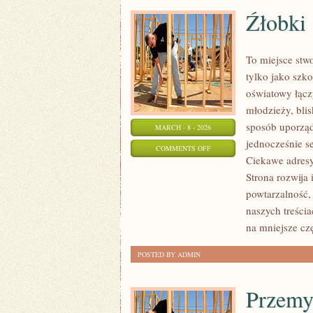
Źłobki
To miejsce stwo
tylko jako szk
oświatowy łącz
młodzieży, bli
sposób uporząd
MARCH - 8 - 2026
jednocześnie s
ON
COMMENTS OFF
Ciekawe adresy
ŹŁOBKI
Strona rozwija 
powtarzalność,
naszych treści
na mniejsze cz
POSTED BY ADMIN
Przemy