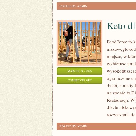
POSTED BY ADMIN
Keto dl
FoodForce to ke
niskowęglowoda
miejsce, w któ
wybierasz produ
wysokotłuszcz
MARCH - 8 - 2026
ograniczone cuk
ON
COMMENTS OFF
dzień, a nie ty
KETO
na stronie to 
DLA
Restauracji. W
POCZĄTKUJĄCYCH
diecie niskowę
rozwiązania do
POSTED BY ADMIN