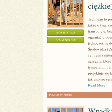
ciężkie
Techneau to po
także o tym, co
transporcie, be
MARCH - 8 - 2026
ogarniać proce
ON
COMMENTS OFF
jednocześnie d
PRZEMYSŁ
Środowiska i 
MOTORYZACYJNY
centrum zainte
(POJAZDY
agregaty, któr
CIĘŻKIE)
temperatur, pył
projektuje się 
jak unowocześn
Read More ]
POSTED BY ADMIN
Wpadki,