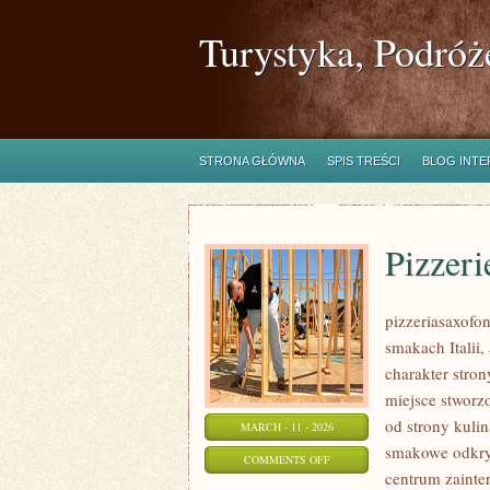
Turystyka, Podróż
STRONA GŁÓWNA
SPIS TREŚCI
BLOG INT
Pizzeri
pizzeriasaxofon
smakach Italii,
charakter stron
miejsce stworz
od strony kulin
MARCH - 11 - 2026
smakowe odkryc
ON
COMMENTS OFF
centrum zainte
PIZZERIE