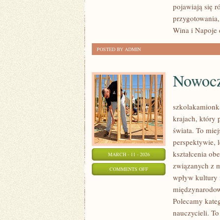
pojawiają się 
W
przygotowania, 
POLSCE
Wina i Napoje 
POSTED BY ADMIN
Nowocz
szkolakamionka
krajach, który
świata. To miej
perspektywie, 
kształcenia obe
MARCH - 11 - 2026
związanych z m
ON
COMMENTS OFF
wpływ kultury 
NOWOCZESNE
międzynarodowe
METODY
Polecamy katego
NAUCZANIA
nauczycieli. T