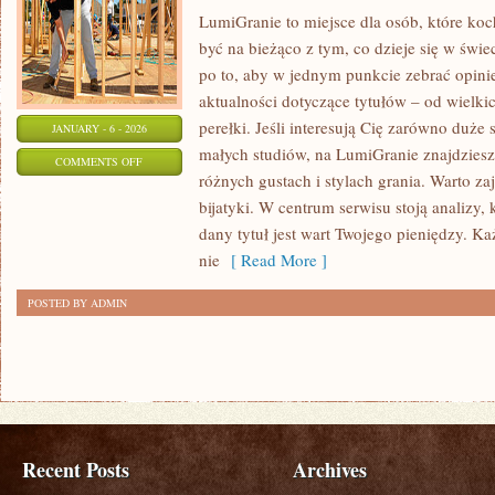
LumiGranie to miejsce dla osób, które ko
być na bieżąco z tym, co dzieje się w świe
po to, aby w jednym punkcie zebrać opinie
aktualności dotyczące tytułów – od wielki
perełki. Jeśli interesują Cię zarówno duże 
JANUARY - 6 - 2026
małych studiów, na LumiGranie znajdziesz
ON
COMMENTS OFF
różnych gustach i stylach grania. Warto zaj
HISTORIA
bijatyki. W centrum serwisu stoją analizy,
GIER
dany tytuł jest wart Twojego pieniędzy. K
WIDEO
nie
[ Read More ]
POSTED BY ADMIN
Recent Posts
Archives