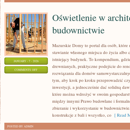
Oświetlenie w archit
budownictwie
Mazurskie Domy to portal dla osób, które
stawianie własnego miejsca do życia albo
istniejący budynek. To kompendium, gdzie 
JANUARY - 7 - 2026
drewnianych, praktyczne podejście do reno
ON
COMMENTS OFF
rozwiązania dla domów samowystarczalnych
OŚWIETLENIE
tym, aby krok po kroku przeprowadzić czy
W
inwestycji, a jednocześnie dać solidną daw
ARCHITEKTURZE
które można wdrożyć w swoim gospodarstw
I
między innymi Prawo budowlane i formaln
BUDOWNICTWIE
zbieranie i wykorzystanie w budownictwie
konstrukcje z bali i wszystko, co
[ Read M
POSTED BY ADMIN