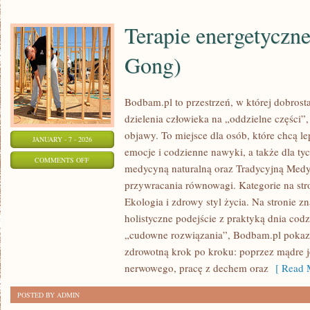
Terapie energetyczne
Gong)
Bodbam.pl to przestrzeń, w której dobrosta
dzielenia człowieka na „oddzielne części”,
objawy. To miejsce dla osób, które chcą le
JANUARY - 7 - 2026
emocje i codzienne nawyki, a także dla tych
ON
COMMENTS OFF
medycyną naturalną oraz Tradycyjną Medy
TERAPIE
przywracania równowagi. Kategorie na str
ENERGETYCZNE
Ekologia i zdrowy styl życia. Na stronie zna
(REIKI,
holistyczne podejście z praktyką dnia co
QI
„cudowne rozwiązania”, Bodbam.pl pokazu
GONG)
zdrowotną krok po kroku: poprzez mądre j
nerwowego, pracę z dechem oraz
[ Read M
POSTED BY ADMIN