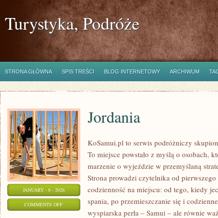
Turystyka, Podróże
STRONA GŁÓWNA
SPIS TREŚCI
BLOG INTERNETOWY
ARCHIWUM
TA
Jordania
KoSamui.pl to serwis podróżniczy skupiony 
To miejsce powstało z myślą o osobach, k
marzenie o wyjeździe w przemyślaną strat
Strona prowadzi czytelnika od pierwszego
codzienność na miejscu: od tego, kiedy jec
JANUARY - 8 - 2026
spania, po przemieszczanie się i codzienne
ON
COMMENTS OFF
wyspiarska perła – Samui – ale równie waż
JORDANIA