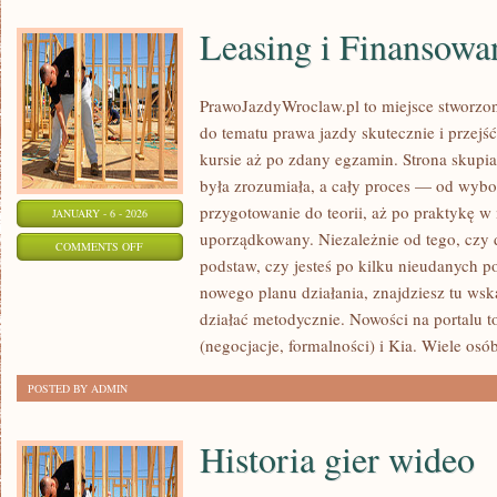
Leasing i Finansowa
PrawoJazdyWroclaw.pl to miejsce stworzon
do tematu prawa jazdy skutecznie i przejś
kursie aż po zdany egzamin. Strona skupia
była zrozumiała, a cały proces — od wybo
przygotowanie do teorii, aż po praktykę w 
JANUARY - 6 - 2026
uporządkowany. Niezależnie od tego, czy 
ON
COMMENTS OFF
podstaw, czy jesteś po kilku nieudanych po
LEASING
nowego planu działania, znajdziesz tu ws
I
działać metodycznie. Nowości na portalu 
FINANSOWANIE
(negocjacje, formalności) i Kia. Wiele osó
POSTED BY ADMIN
Historia gier wideo