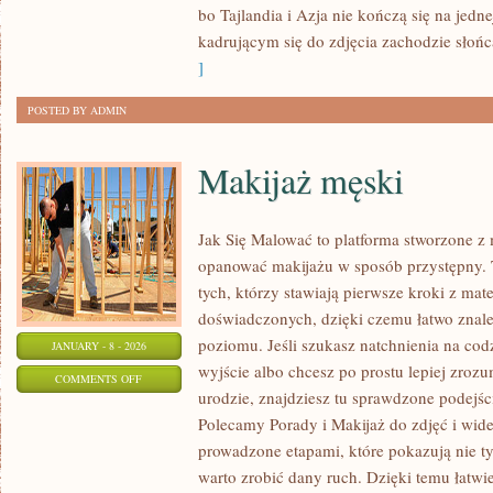
bo Tajlandia i Azja nie kończą się na jedn
kadrującym się do zdjęcia zachodzie słońc
]
POSTED BY ADMIN
Makijaż męski
Jak Się Malować to platforma stworzone z 
opanować makijażu w sposób przystępny. T
tych, którzy stawiają pierwsze kroki z mate
doświadczonych, dzięki czemu łatwo znale
poziomu. Jeśli szukasz natchnienia na cod
JANUARY - 8 - 2026
wyjście albo chcesz po prostu lepiej zrozu
ON
COMMENTS OFF
urodzie, znajdziesz tu sprawdzone podejście
MAKIJAŻ
Polecamy Porady i Makijaż do zdjęć i wid
MĘSKI
prowadzone etapami, które pokazują nie ty
warto zrobić dany ruch. Dzięki temu łatw