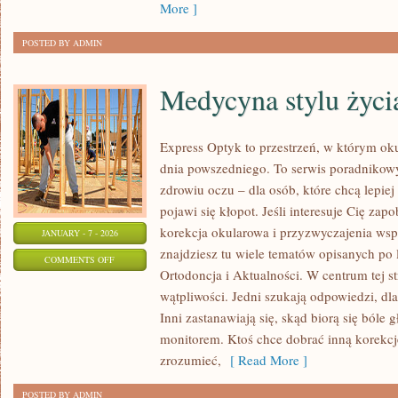
More ]
POSTED BY ADMIN
Medycyna stylu życi
Express Optyk to przestrzeń, w którym oku
dnia powszedniego. To serwis poradnikow
zdrowiu oczu – dla osób, które chcą lepie
pojawi się kłopot. Jeśli interesuje Cię zap
korekcja okularowa i przyzwyczajenia wspi
JANUARY - 7 - 2026
znajdziesz tu wiele tematów opisanych po 
ON
COMMENTS OFF
Ortodoncja i Aktualności. W centrum tej str
MEDYCYNA
wątpliwości. Jedni szukają odpowiedzi, dl
STYLU
Inni zastanawiają się, skąd biorą się bóle
ŻYCIA
monitorem. Ktoś chce dobrać inną korekcję
zrozumieć,
[ Read More ]
POSTED BY ADMIN