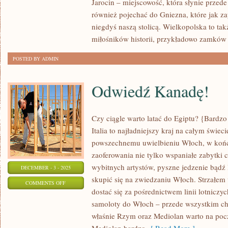
Jarocin – miejscowość, która słynie przede
SŁONECZNEJ
również pojechać do Gniezna, które jak za
PORTUGALII
niegdyś naszą stolicą. Wielkopolska to tak
miłośników historii, przykładowo zamków
POSTED BY ADMIN
Odwiedź Kanadę!
Czy ciągle warto latać do Egiptu? {Bardzo
Italia to najładniejszy kraj na całym świec
powszechnemu uwielbieniu Włoch, w koń
zaoferowania nie tylko wspaniałe zabytki c
wybitnych artystów, pyszne jedzenie bądź
DECEMBER - 3 - 2025
skupić się na zwiedzaniu Włoch. Strzałem 
ON
COMMENTS OFF
dostać się za pośrednictwem linii lotniczyc
ODWIEDŹ
samoloty do Włoch – przede wszystkim ch
KANADĘ!
właśnie Rzym oraz Mediolan warto na poc