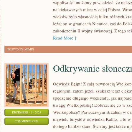
wątpliwości możemy powiedzieć, że należ
DOSKONAŁYM
najciekawszych miast w całej Polsce. Wroc
MIEJSCEM
wieków było własnością kilku różnych kraj
NA
leżał on w granicach Niemiec, zaś do Pols
RODZINNE
zakończeniu II wojny światowej. Z tego też
WYCIECZKI
Read More ]
POSTED BY ADMIN
Odkrywanie słoneczn
Odwiedź Egipt! Z całą pewnością Wielkop
regionem, zatem jeżeli szukasz teraz cie
spędzenie długiego weekendu, jak najbard
uwagę Wielkopolskę! Dobrze, ale co w sz
Wielkopolsce? Prawdziwym strzałem w dzie
DECEMBER - 3 - 2025
niewielu turystów odwiedza Kalisz, a to w
ON
COMMENTS OFF
do tego bardzo stare. Świetny jest także 
ODKRYWANIE