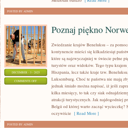
Mediolan bardzo
[ Read More ]
POSTED BY ADMIN
Poznaj piękno Norwe
Zwiedzanie krajów Beneluksu – za pomoc
kontynencie mieści się kilkadziesiąt państ
które są najzwyczajniej w świecie pełne pię
turystów oraz widoków. Tego typu krajem j
Hiszpania, lecz także kraje tzw. Beneluksu
DECEMBER - 3 - 2025
Luksemburg. Choć te państwa nie mają zby
ON
COMMENTS OFF
jednak śmiało można napisać, iż jeśli zap
POZNAJ
kilka miesięcy, to tak czy siak odnajdziemy
PIĘKNO
atrakcji turystycznych. Jak najdogodniej 
NORWEGII
Belgii od której warto zacząć wycieczkę? S
oczywiście
[ Read More ]
POSTED BY ADMIN