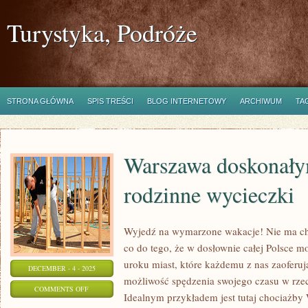
Turystyka, Podróże
STRONA GŁÓWNA
SPIS TREŚCI
BLOG INTERNETOWY
ARCHIWUM
TA
Warszawa doskonały
rodzinne wycieczki
Wyjedź na wymarzone wakacje! Nie ma ch
co do tego, że w dosłownie całej Polsce 
uroku miast, które każdemu z nas zaoferuj
DECEMBER - 4 - 2025
możliwość spędzenia swojego czasu w rze
ON
COMMENTS OFF
Idealnym przykładem jest tutaj chociażby
WARSZAWA