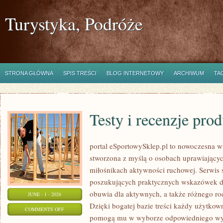
Turystyka, Podróże
STRONA GŁÓWNA
SPIS TREŚCI
BLOG INTERNETOWY
ARCHIWUM
TA
Testy i recenzje pro
portal eSportowySklep.pl to nowoczesna wi
stworzona z myślą o osobach uprawiającyc
miłośnikach aktywności ruchowej. Serwis 
poszukujących praktycznych wskazówek d
obuwia dla aktywnych, a także różnego ro
JUNE - 1 - 2026
Dzięki bogatej bazie treści każdy użytkow
ON
COMMENTS OFF
pomogą mu w wyborze odpowiedniego wyp
TESTY