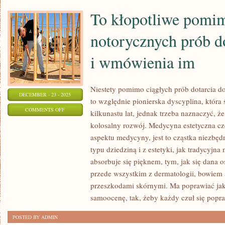
To kłopotliwe pomi
notorycznych prób do
i wmówienia im
Niestety pomimo ciągłych prób dotarcia d
DECEMBER - 23 - 2025
to względnie pionierska dyscyplina, która 
ON
COMMENTS OFF
kilkunastu lat, jednak trzeba naznaczyć, ż
TO
kolosalny rozwój. Medycyna estetyczna cz
KŁOPOTLIWE
aspektu medycyny, jest to cząstka niezbęd
POMIMO
typu dziedziną i z estetyki, jak tradycyjna
NOTORYCZNYCH
absorbuje się pięknem, tym, jak się dana 
PRÓB
przede wszystkim z dermatologii, bowiem 
przeszkodami skórnymi. Ma poprawiać jak
DOTARCIA
samoocenę, tak, żeby każdy czuł się popr
DO
LUDZI
POSTED BY ADMIN
I