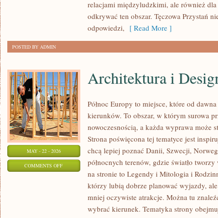
relacjami międzyludzkimi, ale również dla
INSPIRACJE
odkrywać ten obszar. Tęczowa Przystań ni
odpowiedzi,
[ Read More ]
POSTED BY ADMIN
Architektura i Desig
Północ Europy to miejsce, które od dawna
kierunków. To obszar, w którym surowa pr
nowoczesnością, a każda wyprawa może stać
Strona poświęcona tej tematyce jest inspir
chcą lepiej poznać Danii, Szwecji, Norwegii
MAY - 22 - 2026
północnych terenów, gdzie światło tworzy
ON
COMMENTS OFF
na stronie to Legendy i Mitologia i Rodzin
ARCHITEKTURA
którzy lubią dobrze planować wyjazdy, al
I
mniej oczywiste atrakcje. Można tu znaleź
DESIGN
wybrać kierunek. Tematyka strony obejm