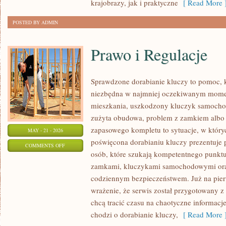
krajobrazy, jak i praktyczne
[ Read More 
POSTED BY ADMIN
Prawo i Regulacje
Sprawdzone dorabianie kluczy to pomoc, k
niezbędna w najmniej oczekiwanym mome
mieszkania, uszkodzony kluczyk samochodo
zużyta obudowa, problem z zamkiem albo
zapasowego kompletu to sytuacje, w któryc
MAY - 21 - 2026
poświęcona dorabianiu kluczy prezentuje 
ON
COMMENTS OFF
osób, które szukają kompetentnego punktu
PRAWO
zamkami, kluczykami samochodowymi ora
I
codziennym bezpieczeństwem. Już na pier
REGULACJE
wrażenie, że serwis został przygotowany z 
chcą tracić czasu na chaotyczne informacje
chodzi o dorabianie kluczy,
[ Read More 