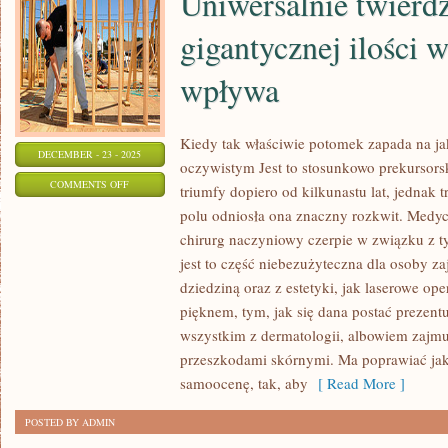
Uniwersalnie twierdzi
gigantycznej ilości 
wpływa
Kiedy tak właściwie potomek zapada na j
DECEMBER - 23 - 2025
oczywistym Jest to stosunkowo prekursorsk
ON
COMMENTS OFF
triumfy dopiero od kilkunastu lat, jednak 
UNIWERSALNIE
polu odniosła ona znaczny rozkwit. Medyc
TWIERDZI
chirurg naczyniowy czerpie w związku z 
SIĘ,
jest to część niebezużyteczna dla osoby za
ŻE
dziedziną oraz z estetyki, jak laserowe ope
PICIE
pięknem, tym, jak się dana postać prezent
wszystkim z dermatologii, albowiem zajmu
GIGANTYCZNEJ
przeszkodami skórnymi. Ma poprawiać jak
ILOŚCI
samoocenę, tak, aby
[ Read More ]
WODY
KORZYSTNIE
POSTED BY ADMIN
WPŁYWA