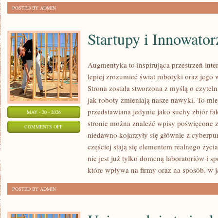
POSTED BY ADMIN
Startupy i Innowator
Augmentyka to inspirująca przestrzeń inte
lepiej zrozumieć świat robotyki oraz jego
Strona została stworzona z myślą o czytelni
jak roboty zmieniają nasze nawyki. To miej
przedstawiana jedynie jako suchy zbiór fa
MAY - 20 - 2026
stronie można znaleźć wpisy poświęcone z
ON
COMMENTS OFF
niedawno kojarzyły się głównie z cyberpu
STARTUPY
częściej stają się elementem realnego życ
I
nie jest już tylko domeną laboratoriów i sp
INNOWATORZY
które wpływa na firmy oraz na sposób, w j
POSTED BY ADMIN