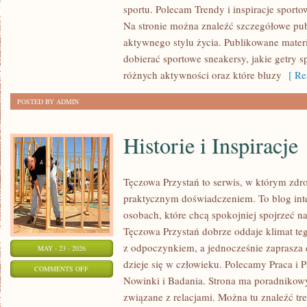
sportu. Polecam Trendy i inspiracje sportow
I
Na stronie można znaleźć szczegółowe pu
RECENZJE
aktywnego stylu życia. Publikowane mater
PRODUKTÓW
dobierać sportowe sneakersy, jakie getry 
różnych aktywności oraz które bluzy
[ Re
POSTED BY ADMIN
Historie i Inspiracje
Tęczowa Przystań to serwis, w którym zdro
praktycznym doświadczeniem. To blog int
osobach, które chcą spokojniej spojrzeć n
Tęczowa Przystań dobrze oddaje klimat teg
z odpoczynkiem, a jednocześnie zaprasza 
MAY - 23 - 2026
dzieje się w człowieku. Polecamy Praca i P
ON
COMMENTS OFF
Nowinki i Badania. Strona ma poradnikowy
HISTORIE
związane z relacjami. Można tu znaleźć treś
I