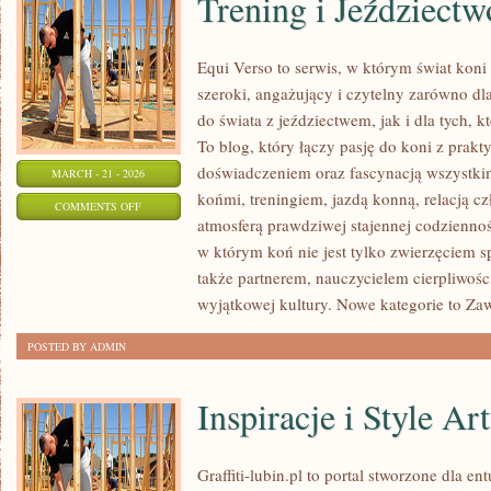
Trening i Jeździectw
Equi Verso to serwis, w którym świat kon
szeroki, angażujący i czytelny zarówno dl
do świata z jeździectwem, jak i dla tych, kt
To blog, który łączy pasję do koni z prak
doświadczeniem oraz fascynacją wszystkim
MARCH - 21 - 2026
końmi, treningiem, jazdą konną, relacją c
ON
COMMENTS OFF
atmosferą prawdziwej stajennej codziennoś
TRENING
w którym koń nie jest tylko zwierzęciem 
I
także partnerem, nauczycielem cierpliwośc
JEŹDZIECTWO
wyjątkowej kultury. Nowe kategorie to Z
POSTED BY ADMIN
Inspiracje i Style Ar
Graffiti-lubin.pl to portal stworzone dla ent