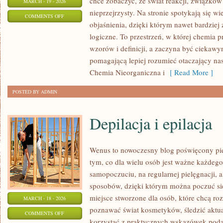
chce zobaczyć, że świat reakcji, związków
MARCH - 19 - 2026
nieprzejrzysty. Na stronie spotykają się w
ON
COMMENTS OFF
objaśnienia, dzięki którym nawet bardziej 
HISTORIA
logiczne. To przestrzeń, w której chemia 
CHEMII
wzorów i definicji, a zaczyna być ciekaw
pomagającą lepiej rozumieć otaczający nas 
Chemia Nieorganiczna i
[ Read More ]
POSTED BY ADMIN
Depilacja i epilacja
Wenus to nowoczesny blog poświęcony piel
tym, co dla wielu osób jest ważne każdeg
samopoczuciu, na regularnej pielęgnacji, 
sposobów, dzięki którym można poczuć się 
miejsce stworzone dla osób, które chcą roz
MARCH - 18 - 2026
poznawać świat kosmetyków, śledzić aktual
ON
COMMENTS OFF
korzystać z praktycznych wskazówek pod