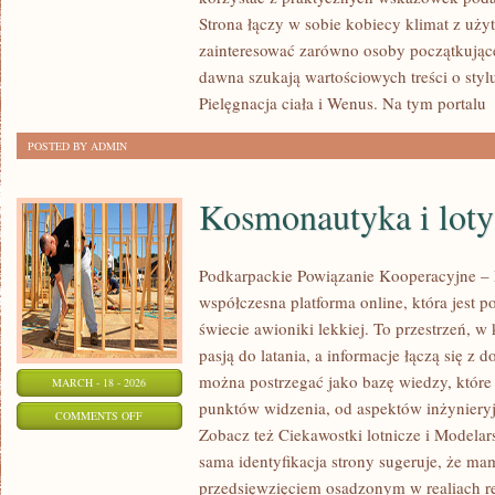
DEPILACJA
Strona łączy w sobie kobiecy klimat z uży
I
zainteresować zarówno osoby początkujące,
EPILACJA
dawna szukają wartościowych treści o stylu
Pielęgnacja ciała i Wenus. Na tym portalu
[
POSTED BY ADMIN
Kosmonautyka i loty
Podkarpackie Powiązanie Kooperacyjne – L
współczesna platforma online, która jest 
świecie awioniki lekkiej. To przestrzeń, w
pasją do latania, a informacje łączą się z 
można postrzegać jako bazę wiedzy, które 
MARCH - 18 - 2026
punktów widzenia, od aspektów inżynieryj
ON
COMMENTS OFF
Zobacz też Ciekawostki lotnicze i Modelars
KOSMONAUTYKA
sama identyfikacja strony sugeruje, że ma
I
przedsięwzięciem osadzonym w realiach re