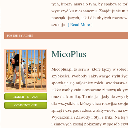
tych, którzy marzą o tym, by spakować tor
PRZEZ
wyruszyć ku nieznanemu. Znajduje się tu 
ŚWIAT
początkujących, jak i dla obytych rowero
szukają
[ Read More ]
POSTED BY ADMIN
MicoPlus
Micoplus.pl to serwis, które łączy w sobie
szybkości, swobody i aktywnego stylu życi
spotykają się miłośnicy rolek, wrotkarstwa
także osoby zainteresowane zimową aktywn
oraz deskorolką. To nie jest jedynie zwykły
MARCH - 23 - 2026
dla wszystkich, którzy chcą rozwijać swo
ON
COMMENTS OFF
sprzęt i czerpać radość z aktywności na ś
MICOPLUS
Wydarzenia i Zawody i Styl i Triki. Na tej
i zimowych został pokazany w sposób czyte