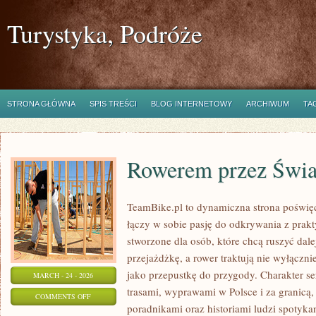
Turystyka, Podróże
STRONA GŁÓWNA
SPIS TREŚCI
BLOG INTERNETOWY
ARCHIWUM
TA
Rowerem przez Świa
TeamBike.pl to dynamiczna strona poświę
łączy w sobie pasję do odkrywania z prak
stworzone dla osób, które chcą ruszyć dale
przejażdżkę, a rower traktują nie wyłączni
jako przepustkę do przygody. Charakter s
MARCH - 24 - 2026
trasami, wyprawami w Polsce i za granicą,
ON
COMMENTS OFF
poradnikami oraz historiami ludzi spotyka
ROWEREM