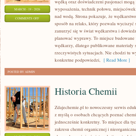
wędką oraz doświadczeni pasjonaci mogą 
wyposażenia, technik połowu, miejscówek
MARCH - 19 - 2026
nad wodą. Strona pokazuje, że wędkarstwo 
ON
COMMENTS OFF
sposób na relaks, który pozwala wyciszyć 
WĘDKARSTWO
zanurzyć się w świat wędkarstwa i dowiedzi
EKSTREMALNE
planować wyprawy. To miejsce budowane 
wędkarzy, dlatego publikowane materiały 
rzeczywistych sytuacjach. Nie chodzi tu wy
konkretne podpowiedzi,
[ Read More ]
POSTED BY ADMIN
Historia Chemii
Zdajechemie.pl to nowoczesny serwis eduk
z myślą o osobach chcących poznać chemi
jednocześnie konkretny. To miejsce dla tyc
zakresu chemii organicznej i nieorganiczne