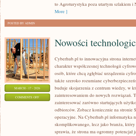
to Agroturystyka poza utartym szlakiem i 
More ]
POSTED BY ADMIN
Nowości technologi
Cyberhub.pl to innowacyjna strona interne
charakter współczesnej technologii cyfrow
osób, które chcą zgłębiać urządzenia cyfr
także szeroko rozumiane cyberbezpieczeń
buduje skojarzenia z centrum wiedzy, w kt
MARCH - 17 - 2026
zainteresowaniem do nowych rozwiązań. To
ON
COMMENTS OFF
zainteresować zarówno startujących użytk
NOWOŚCI
odbiorców. Zobacz koniecznie na stronie 
TECHNOLOGICZNE
operacyjne. Na Cyberhub.pl informatyka ni
skomplikowanego, lecz jako branża, który
sprawia, że strona ma ogromny potencjał 