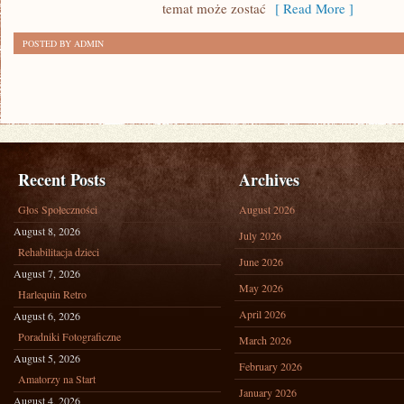
temat może zostać
[ Read More ]
POSTED BY ADMIN
Recent Posts
Archives
Głos Społeczności
August 2026
August 8, 2026
July 2026
Rehabilitacja dzieci
June 2026
August 7, 2026
May 2026
Harlequin Retro
April 2026
August 6, 2026
Poradniki Fotograficzne
March 2026
August 5, 2026
February 2026
Amatorzy na Start
January 2026
August 4, 2026