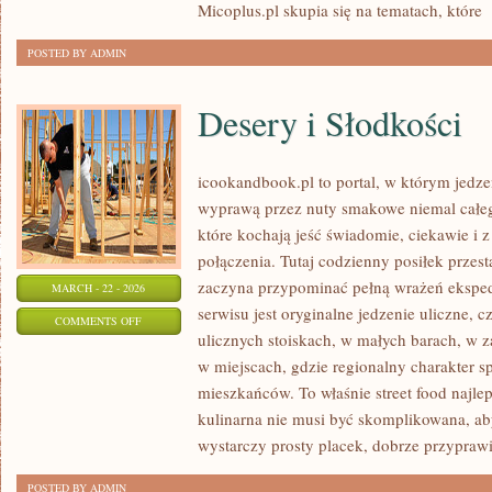
Micoplus.pl skupia się na tematach, które
[
POSTED BY ADMIN
Desery i Słodkości
icookandbook.pl to portal, w którym jedzeni
wyprawą przez nuty smakowe niemal całego
które kochają jeść świadomie, ciekawie i z
połączenia. Tutaj codzienny posiłek przes
zaczyna przypominać pełną wrażeń eksp
MARCH - 22 - 2026
serwisu jest oryginalne jedzenie uliczne, cz
ON
COMMENTS OFF
ulicznych stoiskach, w małych barach, w z
DESERY
w miejscach, gdzie regionalny charakter 
I
mieszkańców. To właśnie street food najlep
SŁODKOŚCI
kulinarna nie musi być skomplikowana, a
wystarczy prosty placek, dobrze przypraw
POSTED BY ADMIN