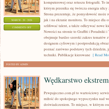
komputerowej oraz retuszu fotografii. To 
którym przenika się twórcza energia ulicy
Strona prezentuje, że pomysłowość może r
jak i na ekranie monitora. To miejsce dla 
MARCH - 20 - 2026
szlifować talent, a także odkrywać nowe ki
ON
COMMENTS OFF
Nowości na stronie to Graffiti i Poradniki i
INSPIRACJE
obejmuje bardzo szeroki zakres tematów z
I
designem cyfrowym i postprodukcją obraz
STYLE
poznać zarówno podstawy tych dziedzin, j
ARTYSTYCZNE
techniki. Publikacje kierowane
[ Read Mor
POSTED BY ADMIN
Wędkarstwo ekstrem
Pzwpajeczno.com.pl to wartościowy serwis
miłość do spokojnego wypoczynku nad w
doświadczeniem. To miejsce, w którym oso