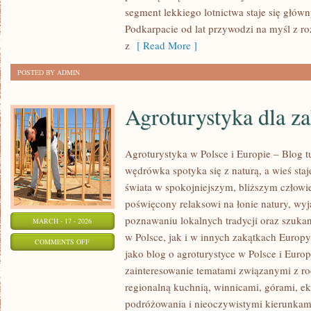
LOTY
segment lekkiego lotnictwa staje się głó
SUBORBITALNE
Podkarpacie od lat przywodzi na myśl z r
z
[ Read More ]
POSTED BY ADMIN
Agroturystyka dla z
Agroturystyka w Polsce i Europie – Blog t
wędrówka spotyka się z naturą, a wieś staj
świata w spokojniejszym, bliższym człowi
poświęcony relaksowi na łonie natury, wy
poznawaniu lokalnych tradycji oraz szuk
MARCH - 17 - 2026
w Polsce, jak i w innych zakątkach Europy
ON
COMMENTS OFF
jako blog o agroturystyce w Polsce i Europ
AGROTURYSTYKA
zainteresowanie tematami związanymi z 
DLA
regionalną kuchnią, winnicami, górami, e
ZAKOCHANYCH
podróżowania i nieoczywistymi kierunkam