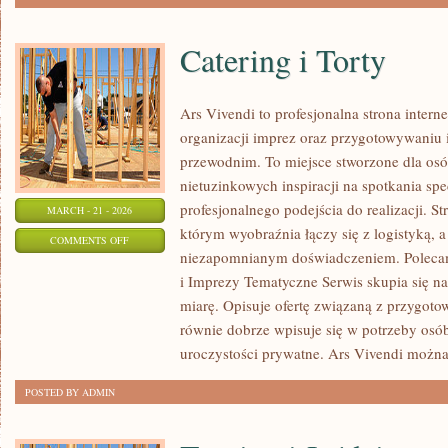
Catering i Torty
Ars Vivendi to profesjonalna strona intern
organizacji imprez oraz przygotowywani
przewodnim. To miejsce stworzone dla osób,
nietuzinkowych inspiracji na spotkania spe
profesjonalnego podejścia do realizacji. S
MARCH - 21 - 2026
którym wyobraźnia łączy się z logistyką, a
ON
COMMENTS OFF
niezapomnianym doświadczeniem. Poleca
CATERING
i Imprezy Tematyczne Serwis skupia się n
I
miarę. Opisuje ofertę związaną z przygoto
TORTY
równie dobrze wpisuje się w potrzeby os
uroczystości prywatne. Ars Vivendi możn
POSTED BY ADMIN