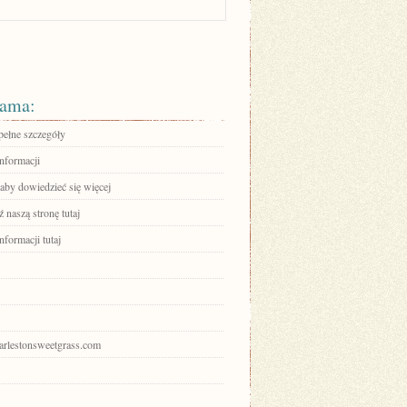
ama:
pełne szczegóły
informacji
 aby dowiedzieć się więcej
 naszą stronę tutaj
nformacji tutaj
harlestonsweetgrass.com