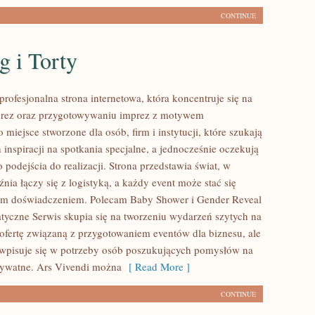
CONTINUE
g i Torty
profesjonalna strona internetowa, która koncentruje się na
mprez oraz przygotowywaniu imprez z motywem
miejsce stworzone dla osób, firm i instytucji, które szukają
inspiracji na spotkania specjalne, a jednocześnie oczekują
 podejścia do realizacji. Strona przedstawia świat, w
ia łączy się z logistyką, a każdy event może stać się
m doświadczeniem. Polecam Baby Shower i Gender Reveal
tyczne Serwis skupia się na tworzeniu wydarzeń szytych na
 ofertę związaną z przygotowaniem eventów dla biznesu, ale
wpisuje się w potrzeby osób poszukujących pomysłów na
rywatne. Ars Vivendi można
[ Read More ]
CONTINUE