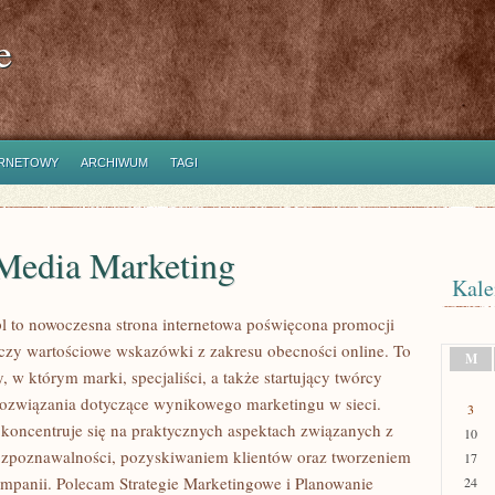
e
ERNETOWY
ARCHIWUM
TAGI
 Media Marketing
Kale
l to nowoczesna strona internetowa poświęcona promocji
łączy wartościowe wskazówki z zakresu obecności online. To
M
 w którym marki, specjaliści, a także startujący twórcy
ozwiązania dotyczące wynikowego marketingu w sieci.
3
 koncentruje się na praktycznych aspektach związanych z
10
zpoznawalności, pozyskiwaniem klientów oraz tworzeniem
17
mpanii. Polecam Strategie Marketingowe i Planowanie
24