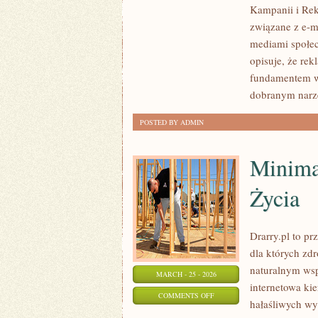
Kampanii i Rek
MEDIA
związane z e-
MARKETING
mediami społec
opisuje, że rek
fundamentem ws
dobranym nar
POSTED BY ADMIN
Minima
Życia
Drarry.pl to pr
dla których zd
naturalnym wsp
MARCH - 25 - 2026
internetowa ki
ON
COMMENTS OFF
hałaśliwych wyz
MINIMALIZM