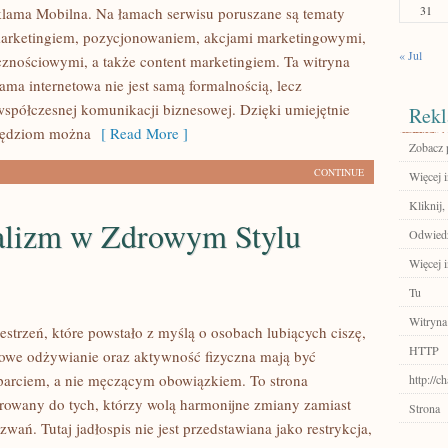
31
lama Mobilna. Na łamach serwisu poruszane są tematy
marketingiem, pozycjonowaniem, akcjami marketingowymi,
« Jul
znościowymi, a także content marketingiem. Ta witryna
lama internetowa nie jest samą formalnością, lecz
półczesnej komunikacji biznesowej. Dzięki umiejętnie
Rekl
zędziom można
[ Read More ]
Zobacz 
CONTINUE
Więcej 
Kliknij,
lizm w Zdrowym Stylu
Odwiedź
Więcej i
Tu
Witryna
zestrzeń, które powstało z myślą o osobach lubiących ciszę,
HTTP
rowe odżywianie oraz aktywność fizyczna mają być
arciem, a nie męczącym obowiązkiem. To strona
http://c
erowany do tych, którzy wolą harmonijne zmiany zamiast
Strona
wań. Tutaj jadłospis nie jest przedstawiana jako restrykcja,