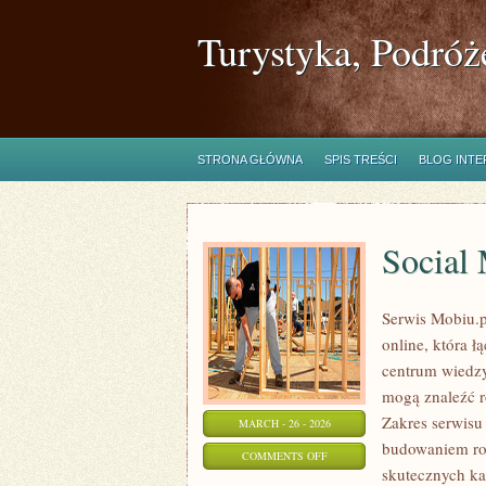
Turystyka, Podróż
STRONA GŁÓWNA
SPIS TREŚCI
BLOG INT
Social
Serwis Mobiu.p
online, która 
centrum wiedzy,
mogą znaleźć r
Zakres serwisu
MARCH - 26 - 2026
budowaniem ro
ON
COMMENTS OFF
skutecznych ka
SOCIAL