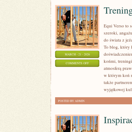
Trening
Equi Verso to 
szeroki, angaż
do świata z jeź
To blog, który
doświadczeniem
MARCH - 21 - 2026
końmi, treningi
ON
COMMENTS OFF
atmosferą praw
TRENING
w którym koń n
I
także partnere
JEŹDZIECTWO
wyjątkowej kul
POSTED BY ADMIN
Inspira