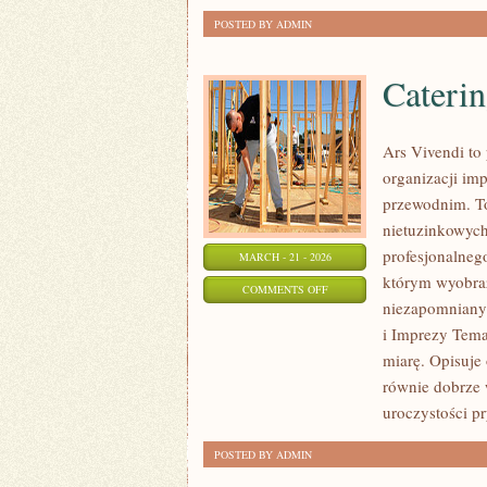
POSTED BY ADMIN
Caterin
Ars Vivendi to 
organizacji i
przewodnim. To 
nietuzinkowych 
profesjonalnego
MARCH - 21 - 2026
którym wyobraźn
ON
COMMENTS OFF
niezapomniany
CATERING
i Imprezy Tema
I
miarę. Opisuje
TORTY
równie dobrze 
uroczystości p
POSTED BY ADMIN