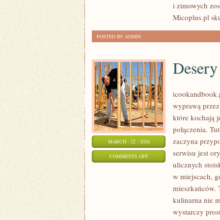
i zimowych zos
Micoplus.pl sku
POSTED BY ADMIN
Desery 
icookandbook.pl
wyprawą przez 
które kochają j
połączenia. Tut
zaczyna przyp
MARCH - 22 - 2026
serwisu jest or
ON
COMMENTS OFF
ulicznych stoi
DESERY
w miejscach, g
I
mieszkańców. To
SŁODKOŚCI
kulinarna nie 
wystarczy pros