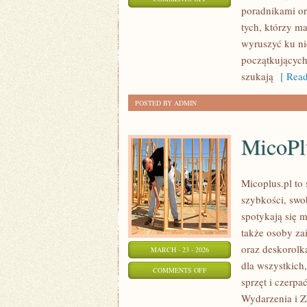
poradnikami or
ROWEREM
tych, którzy m
PRZEZ
wyruszyć ku ni
ŚWIAT
początkujących
szukają
[ Read
POSTED BY ADMIN
MicoPl
Micoplus.pl to 
szybkości, swob
spotykają się m
także osoby za
oraz deskorolką
MARCH - 23 - 2026
dla wszystkich
ON
COMMENTS OFF
sprzęt i czerp
MICOPLUS
Wydarzenia i Za