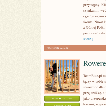
SMAKI
przystępny. Kl
ŚWIATA
szynkami i węd
–
egzotycznymi s
DELIKATESY
świata. Nowe k
Z
z Górnej Półki.
DALEKICH
poznawać szlac
ZAKĄTKÓW
More ]
POSTED BY ADMIN
Rowere
TeamBike.pl to
łączy w sobie 
stworzone dla o
przejażdżkę, a 
jako przepustk
MARCH - 24 - 2026
trasami, wypraw
ON
COMMENTS OFF