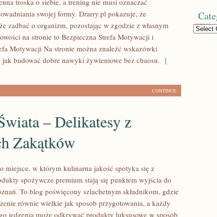
enna troska o siebie, a trening nie musi oznaczać
owadniania swojej formy. Drarry.pl pokazuje, że
Cate
że zadbać o organizm, pozostając w zgodzie z własnym
Categories
owości na stronie to Bezpieczna Strefa Motywacji i
efa Motywacji Na stronie można znaleźć wskazówki
, jak budować dobre nawyki żywieniowe bez chaosu.
[
CONTINUE
wiata – Delikatesy z
ch Zakątków
o miejsce, w którym kulinarna jakość spotyka się z
odukty spożywcze premium stają się punktem wyjścia do
znań. To blog poświęcony szlachetnym składnikom, gdzie
zenie równie wielkie jak sposób przygotowania, a każdy
ego jedzenia może odkrywać produkty luksusowe w sposób