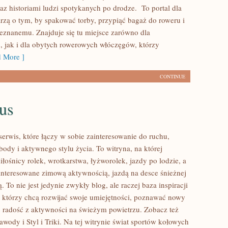
az historiami ludzi spotykanych po drodze. To portal dla
arzą o tym, by spakować torby, przypiąć bagaż do roweru i
eznanemu. Znajduje się tu miejsce zarówno dla
, jak i dla obytych rowerowych włóczęgów, którzy
 More ]
CONTINUE
us
serwis, które łączy w sobie zainteresowanie do ruchu,
ody i aktywnego stylu życia. To witryna, na której
iłośnicy rolek, wrotkarstwa, łyżworolek, jazdy po lodzie, a
interesowane zimową aktywnością, jazdą na desce śnieżnej
. To nie jest jedynie zwykły blog, ale raczej baza inspiracji
, którzy chcą rozwijać swoje umiejętności, poznawać nowy
ać radość z aktywności na świeżym powietrzu. Zobacz też
wody i Styl i Triki. Na tej witrynie świat sportów kołowych