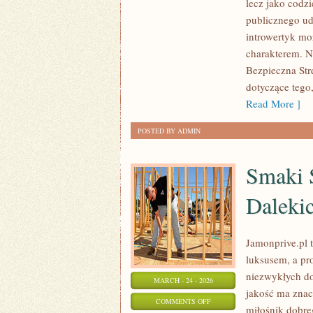
lecz jako codzi
W
publicznego ud
ZDROWYM
introwertyk mo
STYLU
charakterem. N
ŻYCIA
Bezpieczna Str
dotyczące tego
Read More ]
POSTED BY ADMIN
Smaki Ś
Daleki
Jamonprive.pl t
luksusem, a pr
niezwykłych do
MARCH - 24 - 2026
jakość ma znac
ON
COMMENTS OFF
miłośnik dobr