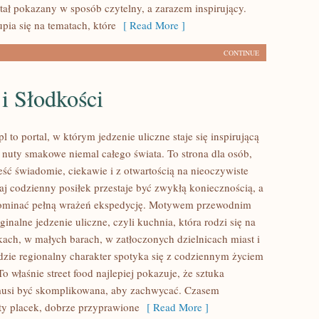
tał pokazany w sposób czytelny, a zarazem inspirujący.
pia się na tematach, które
[ Read More ]
CONTINUE
i Słodkości
 to portal, w którym jedzenie uliczne staje się inspirującą
nuty smakowe niemal całego świata. To strona dla osób,
eść świadomie, ciekawie i z otwartością na nieoczywiste
aj codzienny posiłek przestaje być zwykłą koniecznością, a
ominać pełną wrażeń ekspedycję. Motywem przewodnim
yginalne jedzenie uliczne, czyli kuchnia, która rodzi się na
skach, w małych barach, w zatłoczonych dzielnicach miast i
dzie regionalny charakter spotyka się z codziennym życiem
 właśnie street food najlepiej pokazuje, że sztuka
musi być skomplikowana, aby zachwycać. Czasem
ty placek, dobrze przyprawione
[ Read More ]