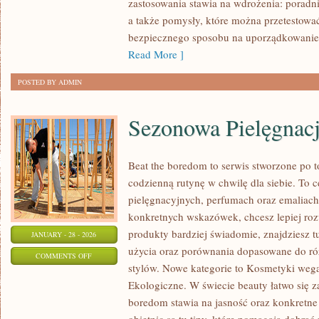
zastosowania stawia na wdrożenia: poradn
NAUCZYCIELI
a także pomysły, które można przetestować 
I
bezpiecznego sposobu na uporządkowanie 
STUDENTÓW
Read More ]
POSTED BY ADMIN
Sezonowa Pielęgnac
Beat the boredom to serwis stworzone po t
codzienną rutynę w chwilę dla siebie. To c
pielęgnacyjnych, perfumach oraz emaliach
konkretnych wskazówek, chcesz lepiej roz
produkty bardziej świadomie, znajdziesz t
JANUARY - 28 - 2026
użycia oraz porównania dopasowane do ró
ON
COMMENTS OFF
stylów. Nowe kategorie to Kosmetyki wega
SEZONOWA
Ekologiczne. W świecie beauty łatwo się z
PIELĘGNACJA
boredom stawia na jasność oraz konkretne
SKÓRY