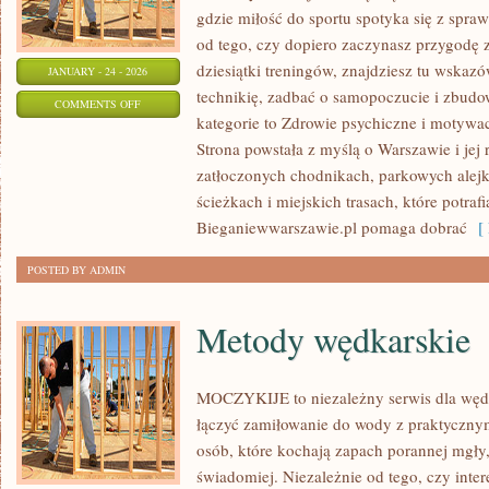
gdzie miłość do sportu spotyka się z spr
od tego, czy dopiero zaczynasz przygodę 
dziesiątki treningów, znajdziesz tu wska
JANUARY - 24 - 2026
technikię, zadbać o samopoczucie i zbudow
ON
COMMENTS OFF
kategorie to Zdrowie psychiczne i motywac
SPORTY
Strona powstała z myślą o Warszawie i jej
WYTRZYMAŁOŚCIOWE
zatłoczonych chodnikach, parkowych alejk
ścieżkach i miejskich trasach, które potra
Bieganiewwarszawie.pl pomaga dobrać
[ 
POSTED BY ADMIN
Metody wędkarskie
MOCZYKIJE to niezależny serwis dla wędka
łączyć zamiłowanie do wody z praktycznym
osób, które kochają zapach porannej mgły,
świadomiej. Niezależnie od tego, czy inte