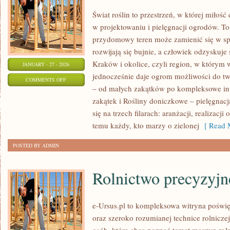
Świat roślin to przestrzeń, w której miłość
w projektowaniu i pielęgnacji ogrodów. To
przydomowy teren może zamienić się w spó
rozwijają się bujnie, a człowiek odzyskuje 
Kraków i okolice, czyli region, w którym w
JANUARY - 27 - 2026
jednocześnie daje ogrom możliwości do t
ON
COMMENTS OFF
– od małych zakątków po kompleksowe in
NATURALNE
zakątek i Rośliny doniczkowe – pielęgnacj
NAWOZY
się na trzech filarach: aranżacji, realizac
I
temu każdy, kto marzy o zielonej
[ Read M
KOMPOSTOWANIE
POSTED BY ADMIN
Rolnictwo precyzyjn
e-Ursus.pl to kompleksowa witryna poś
oraz szeroko rozumianej technice rolniczej