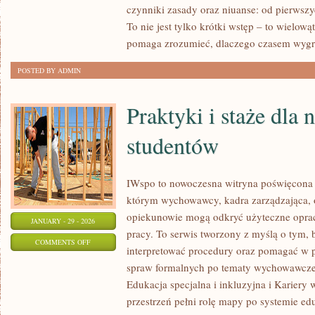
czynniki zasady oraz niuanse: od pierwszy
SPORT
To nie jest tylko krótki wstęp – to wielow
I
pomaga zrozumieć, dlaczego czasem wyg
GRY
WIRTUALNE
POSTED BY ADMIN
Praktyki i staże dla n
studentów
IWspo to nowoczesna witryna poświęcona o
którym wychowawcy, kadra zarządzająca, o
opiekunowie mogą odkryć użyteczne opra
JANUARY - 29 - 2026
pracy. To serwis tworzony z myślą o tym, 
ON
COMMENTS OFF
interpretować procedury oraz pomagać w 
PRAKTYKI
spraw formalnych po tematy wychowawcze.
I
Edukacja specjalna i inkluzyjna i Kariery 
STAŻE
przestrzeń pełni rolę mapy po systemie edu
DLA