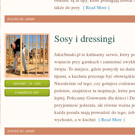
obietnic są tu tipy, które pomagają dobrać
także do pory
[ Read More ]
POSTED BY ADMIN
Sosy i dressingi
JakieSmaki.pl to kulinarny serwis, który p
wsparcie przy garnkach i zamieniać zwyk
święta. To miejsce, gdzie pomysły na dani
tipami, a kuchnia przestaje być obowiązkiem
Niezależnie od tego, czy gotujesz codzienn
JANUARY - 28 - 2026
podstaw, znajdziesz tu inspiracje, które p
ON
COMMENTS OFF
lepiej. Polecamy Gotowanie dla dzieci i De
SOSY
przyjemność jedzenia, ale równie ważna je
I
każda porada mają prowadzić do tego, żeby
DRESSINGI
wychodzi, a w kuchni
[ Read More ]
POSTED BY ADMIN