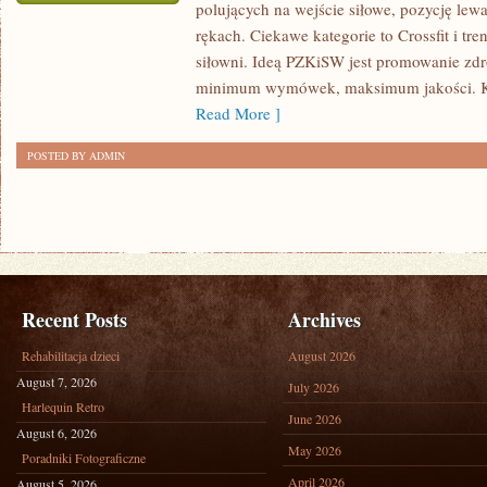
polujących na wejście siłowe, pozycję lewa
TRENING
rękach. Ciekawe kategorie to Crossfit i t
SIŁOWY
siłowni. Ideą PZKiSW jest promowanie zd
minimum wymówek, maksimum jakości. Kali
Read More ]
POSTED BY ADMIN
Recent Posts
Archives
Rehabilitacja dzieci
August 2026
August 7, 2026
July 2026
Harlequin Retro
June 2026
August 6, 2026
May 2026
Poradniki Fotograficzne
April 2026
August 5, 2026