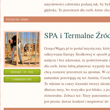
HISTORIE
umysłowości człowieka podaną tak, by była
I
głęboka. To przestrzeń dla osób, które chc
LEGENDY
POSTED BY ADMIN
SPA i Termalne Źród
GorąceWęgry.pl to portal turystyczny, któr
odkrywania Europy Środkowej w sposób p
nadęcia i bez udawania, że podróżowanie 
dla osób, które lubią planować wyjazdy kr
chcą zostawić przestrzeń na spontan. W c
JANUARY - 25 - 2026
naturalnie przewijają się też Austria, Czechy
ON
COMMENTS OFF
To właśnie ta cztery kierunki tworzy idea
SPA
dłuższe trasy, bo wszystko jest blisko, a 
I
różnorodne. Zobacz też: Trasy panoramiczn
TERMALNE
jest prosta: dawać konkret i inspirować do
ŹRÓDŁA