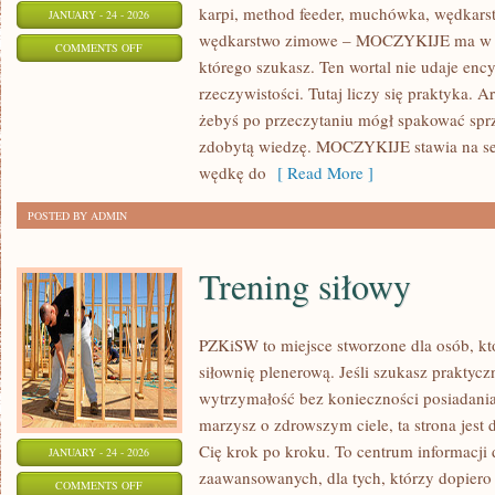
karpi, method feeder, muchówka, wędkars
JANUARY - 24 - 2026
wędkarstwo zimowe – MOCZYKIJE ma w so
ON
COMMENTS OFF
którego szukasz. Ten wortal nie udaje enc
METODY
rzeczywistości. Tutaj liczy się praktyka. A
WĘDKARSKIE
żebyś po przeczytaniu mógł spakować sprz
zdobytą wiedzę. MOCZYKIJE stawia na se
wędkę do
[ Read More ]
POSTED BY ADMIN
Trening siłowy
PZKiSW to miejsce stworzone dla osób, któ
siłownię plenerową. Jeśli szukasz praktyc
wytrzymałość bez konieczności posiadania
marzysz o zdrowszym ciele, ta strona jest 
Cię krok po kroku. To centrum informacji 
JANUARY - 24 - 2026
zaawansowanych, dla tych, którzy dopiero 
ON
COMMENTS OFF