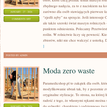
osób, które chcą poznać temat maszyn rol
zbędnego nadęcia, za to z naciskiem na ko
zarówno dla osób stawiających pierwsze kro
JANUARY - 27 - 2026
“zjedli zęby” na sprzęcie. Jeśli interesuje
ON
COMMENTS OFF
ale także szeroki świat maszyn rolniczych
ROLNICTWO
punktem odniesienia. Polecamy Przetwórst
PRECYZYJNE
roślin. W rolnictwie liczy się pewność. Ki
zbiorów, nikt nie chce walczyć z usterką. 
]
POSTED BY ADMIN
Moda zero waste
Paramedicshop.pl to zakątek dla osób, któ
modyfikowanie ubrań tak, by z pozornie 
oryginalne stylizacje. To strona, na której 
radość z tego, że własnymi rękami można s
do sylwetki, charakteru i codziennego życi
JANUARY - 26 - 2026