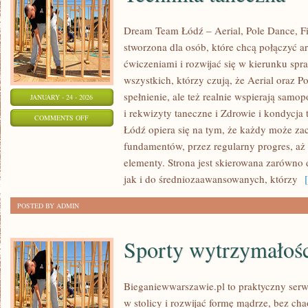
Dream Team Łódź – Aerial, Pole Dance, Fit
stworzona dla osób, które chcą połączyć a
ćwiczeniami i rozwijać się w kierunku spr
wszystkich, którzy czują, że Aerial oraz Po
spełnienie, ale też realnie wspierają samo
JANUARY - 24 - 2026
i rekwizyty taneczne i Zdrowie i kondycja
ON
COMMENTS OFF
Łódź opiera się na tym, że każdy może za
TECHNIKA
fundamentów, przez regularny progres, aż
TANECZNA
elementy. Strona jest skierowana zarówno 
jak i do średniozaawansowanych, którzy
[ 
POSTED BY ADMIN
Sporty wytrzymałoś
Bieganiewwarszawie.pl to praktyczny serwi
w stolicy i rozwijać formę mądrze, bez cha