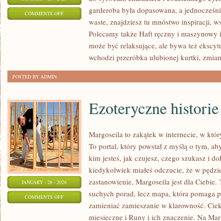
garderoba była dopasowana, a jednocześni
ON
COMMENTS OFF
waste, znajdziesz tu mnóstwo inspiracji, 
MODA
Polecamy także Haft ręczny i maszynowy i
ZERO
może być relaksujące, ale bywa też ekscyt
WASTE
wchodzi przeróbka ulubionej kurtki, zmia
POSTED BY ADMIN
Ezoteryczne historie
Margoseila to zakątek w internecie, w któ
To portal, który powstał z myślą o tym, ab
kim jesteś, jak czujesz, czego szukasz i d
kiedykolwiek miałeś odczucie, że w pędzi
zastanowienie, Margoseila jest dla Ciebie. 
JANUARY - 26 - 2026
suchych porad, lecz mapa, która pomaga 
ON
COMMENTS OFF
zamieniać zamieszanie w klarowność. Cie
EZOTERYCZNE
miesięczne i Runy i ich znaczenie. Na Mar