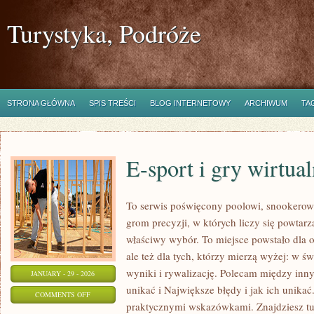
Turystyka, Podróże
STRONA GŁÓWNA
SPIS TREŚCI
BLOG INTERNETOWY
ARCHIWUM
TA
E-sport i gry wirtua
To serwis poświęcony poolowi, snookerowi
grom precyzji, w których liczy się powtarz
właściwy wybór. To miejsce powstało dla os
ale też dla tych, którzy mierzą wyżej: w 
wyniki i rywalizację. Polecam między inny
JANUARY - 29 - 2026
unikać i Największe błędy i jak ich unikać
ON
COMMENTS OFF
praktycznymi wskazówkami. Znajdziesz tu t
E-