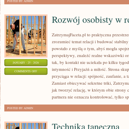
POSTED BY ADMIN
Rozwój osobisty w r
ZatrzymajFaceta.pl to praktyczna przestrze
zrozumieć temat relacji i budować stabilny
powstało z myślą o tym, abyś mogła spojrz
perspektywy, znaleźć realne wskazówki o
tak, by kontakt nie uciekała po kilku tyg
JANUARY - 25 - 2026
intymność i Przyjaźń a miłość. Strona sku
ON
COMMENTS OFF
przyciąga w relacji: spójność, zaufanie, a
ROZWÓJ
Zamiast obiecywać sekretne triki, Zatrzym
OSOBISTY
jak tworzyć relację, w którym obie strony
W
partnera nie oznacza kontrolować, tylko s
RELACJACH
POSTED BY ADMIN
Technika taneczna