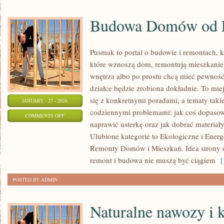
Budowa Domów od 
Pusmak to portal o budowie i remontach, k
które wznoszą dom, remontują mieszkanie,
wnętrza albo po prostu chcą mieć pewnoś
działce będzie zrobiona dokładnie. To mie
się z konkretnymi poradami, a tematy takie
JANUARY - 27 - 2026
codziennymi problemami: jak coś dopasowa
ON
COMMENTS OFF
naprawić usterkę oraz jak dobrać materiał
BUDOWA
Ulubione kategorie to Ekologiczne i Ene
DOMÓW
Remonty Domów i Mieszkań. Idea strony op
OD
remont i budowa nie muszą być ciągiem
[ 
PODSTAW
POSTED BY ADMIN
Naturalne nawozy i