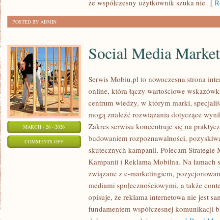
że współczesny użytkownik szuka nie
[ Re
POSTED BY ADMIN
Social Media Market
Serwis Mobiu.pl to nowoczesna strona int
online, która łączy wartościowe wskazówki
centrum wiedzy, w którym marki, specjaliśc
mogą znaleźć rozwiązania dotyczące wyni
Zakres serwisu koncentruje się na prakty
MARCH - 26 - 2026
budowaniem rozpoznawalności, pozyskiwa
ON
COMMENTS OFF
skutecznych kampanii. Polecam Strategie 
SOCIAL
Kampanii i Reklama Mobilna. Na łamach s
MEDIA
związane z e-marketingiem, pozycjonowa
MARKETING
mediami społecznościowymi, a także conte
opisuje, że reklama internetowa nie jest sa
fundamentem współczesnej komunikacji bi