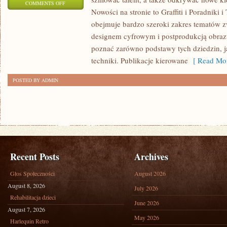
ON
COMMENTS OFF
Nowości na stronie to Graffiti i Poradniki i
INSPIRACJE
obejmuje bardzo szeroki zakres tematów z
I
designem cyfrowym i postprodukcją obraz
STYLE
poznać zarówno podstawy tych dziedzin, j
ARTYSTYCZNE
techniki. Publikacje kierowane
[ Read Mor
POSTED BY ADMIN
Recent Posts
Archives
Głos Społeczności
August 2026
August 8, 2026
July 2026
Rehabilitacja dzieci
June 2026
August 7, 2026
May 2026
Harlequin Retro