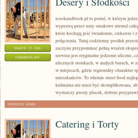
Desery i Słodkości
icookandbook.pl to portal, w którym jedzeni
wyprawą przez nuty smakowe niemal całego
które kochają jeść świadomie, ciekawie i z
połączenia. Tutaj codzienny posiłek przes
zaczyna przypominać pełną wrażeń eksp
MARCH - 22 - 2026
serwisu jest oryginalne jedzenie uliczne, cz
ON
COMMENTS OFF
ulicznych stoiskach, w małych barach, w z
DESERY
w miejscach, gdzie regionalny charakter 
I
mieszkańców. To właśnie street food najlep
SŁODKOŚCI
kulinarna nie musi być skomplikowana, a
wystarczy prosty placek, dobrze przypraw
POSTED BY ADMIN
Catering i Torty