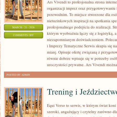
Ars Vivendi to profesjonalna strona intern
organizacji imprez oraz przygotowywani
przewodnim. To miejsce stworzone dla osób,
nietuzinkowych inspiracji na spotkania spe
profesjonalnego podejścia do realizacji. S
MARCH - 21 - 2026
którym wyobraźnia łączy się z logistyką, a
ON
COMMENTS OFF
niezapomnianym doświadczeniem. Poleca
CATERING
i Imprezy Tematyczne Serwis skupia się n
I
miarę. Opisuje ofertę związaną z przygoto
TORTY
równie dobrze wpisuje się w potrzeby os
uroczystości prywatne. Ars Vivendi możn
POSTED BY ADMIN
Trening i Jeździectw
Equi Verso to serwis, w którym świat kon
szeroki, angażujący i czytelny zarówno dl