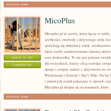
POSTED BY ADMIN
MicoPlus
Micoplus.pl to serwis, które łączy w sobie
szybkości, swobody i aktywnego stylu życi
spotykają się miłośnicy rolek, wrotkarstwa
także osoby zainteresowane zimową aktywn
oraz deskorolką. To nie jest jedynie zwykły
MARCH - 23 - 2026
dla wszystkich, którzy chcą rozwijać swo
ON
COMMENTS OFF
sprzęt i czerpać radość z aktywności na ś
MICOPLUS
Wydarzenia i Zawody i Styl i Triki. Na tej
i zimowych został pokazany w sposób czyte
Micoplus.pl skupia się na tematach, które
[
POSTED BY ADMIN