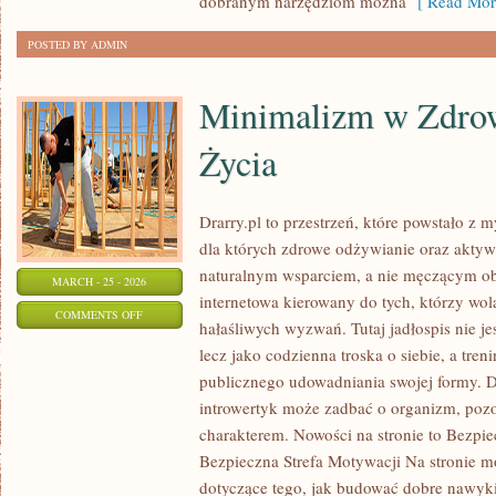
dobranym narzędziom można
[ Read Mor
POSTED BY ADMIN
Minimalizm w Zdro
Życia
Drarry.pl to przestrzeń, które powstało z 
dla których zdrowe odżywianie oraz aktyw
naturalnym wsparciem, a nie męczącym ob
MARCH - 25 - 2026
internetowa kierowany do tych, którzy wo
ON
COMMENTS OFF
hałaśliwych wyzwań. Tutaj jadłospis nie je
MINIMALIZM
lecz jako codzienna troska o siebie, a tre
W
publicznego udowadniania swojej formy. Dr
ZDROWYM
introwertyk może zadbać o organizm, poz
STYLU
charakterem. Nowości na stronie to Bezpie
ŻYCIA
Bezpieczna Strefa Motywacji Na stronie 
dotyczące tego, jak budować dobre nawyk