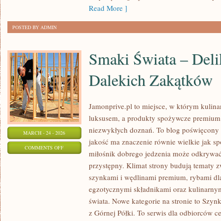
Read More ]
POSTED BY ADMIN
Smaki Świata – Deli
Dalekich Zakątków
Jamonprive.pl to miejsce, w którym kulina
luksusem, a produkty spożywcze premium 
niezwykłych doznań. To blog poświęcony 
MARCH - 24 - 2026
jakość ma znaczenie równie wielkie jak s
ON
COMMENTS OFF
miłośnik dobrego jedzenia może odkrywa
SMAKI
przystępny. Klimat strony budują tematy z
ŚWIATA
szynkami i wędlinami premium, rybami dl
–
egzotycznymi składnikami oraz kulinarnym
DELIKATESY
świata. Nowe kategorie na stronie to Szyn
Z
z Górnej Półki. To serwis dla odbiorców c