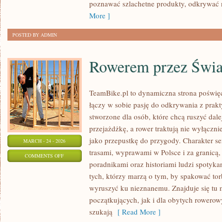
DALEKICH
poznawać szlachetne produkty, odkrywać 
ZAKĄTKÓW
More ]
POSTED BY ADMIN
Rowerem przez Świa
TeamBike.pl to dynamiczna strona poświę
łączy w sobie pasję do odkrywania z prak
stworzone dla osób, które chcą ruszyć dale
przejażdżkę, a rower traktują nie wyłączni
jako przepustkę do przygody. Charakter s
MARCH - 24 - 2026
trasami, wyprawami w Polsce i za granicą,
ON
COMMENTS OFF
poradnikami oraz historiami ludzi spotyka
ROWEREM
tych, którzy marzą o tym, by spakować tor
PRZEZ
wyruszyć ku nieznanemu. Znajduje się tu 
ŚWIAT
początkujących, jak i dla obytych rowero
szukają
[ Read More ]