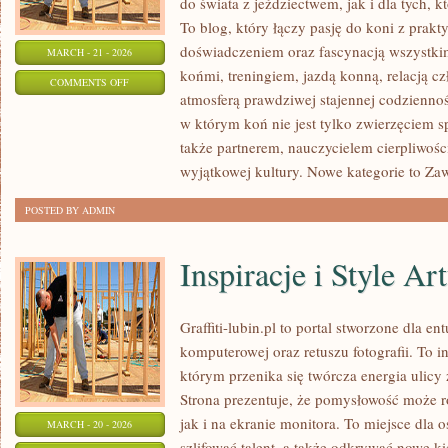
do świata z jeździectwem, jak i dla tych, kt
To blog, który łączy pasję do koni z prak
doświadczeniem oraz fascynacją wszystkim
MARCH - 21 - 2026
końmi, treningiem, jazdą konną, relacją c
ON
COMMENTS OFF
atmosferą prawdziwej stajennej codziennoś
TRENING
w którym koń nie jest tylko zwierzęciem 
I
także partnerem, nauczycielem cierpliwośc
JEŹDZIECTWO
wyjątkowej kultury. Nowe kategorie to Z
POSTED BY ADMIN
Inspiracje i Style Ar
Graffiti-lubin.pl to portal stworzone dla ent
komputerowej oraz retuszu fotografii. To 
którym przenika się twórcza energia ulicy
Strona prezentuje, że pomysłowość może r
jak i na ekranie monitora. To miejsce dla 
MARCH - 20 - 2026
szlifować talent, a także odkrywać nowe ki