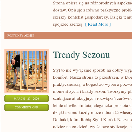
Strona opiera się na różnorodnych aspekt
MAGAZYNOWANIE
dostaw. Opisuje zarówno praktyczne proble
szerszy kontekst gospodarczy. Dzięki temu
spojrzeć szerzej
[ Read More ]
POSTED BY ADMIN
Trendy Sezonu
Styl to nie wyłącznie sposób na dobry wyg
komfort. Nasza strona to przestrzeń, w któ
praktycznością, a bogactwo wyboru pozwa
moment życia i każdy sezon. Tworzymy pla
szukające atrakcyjnych rozwiązań zarówno 
MARCH - 27 - 2026
letnie chwile. To tutaj elegancka prostota 
ON
COMMENTS OFF
dzięki czemu każdy może odnaleźć własny
TRENDY
Dodatki, które Robią Styl i Kurtki. Nasza 
SEZONU
odzież na co dzień, wyjściowe stylizacje,