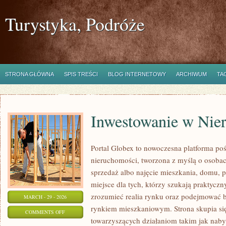
Turystyka, Podróże
STRONA GŁÓWNA
SPIS TREŚCI
BLOG INTERNETOWY
ARCHIWUM
TA
Inwestowanie w Nie
Portal Globex to nowoczesna platforma po
nieruchomości, tworzona z myślą o osobach
sprzedaż albo najęcie mieszkania, domu, p
miejsce dla tych, którzy szukają praktyczny
zrozumieć realia rynku oraz podejmować 
MARCH - 29 - 2026
rynkiem mieszkaniowym. Strona skupia si
ON
COMMENTS OFF
towarzyszących działaniom takim jak nab
INWESTOWANIE