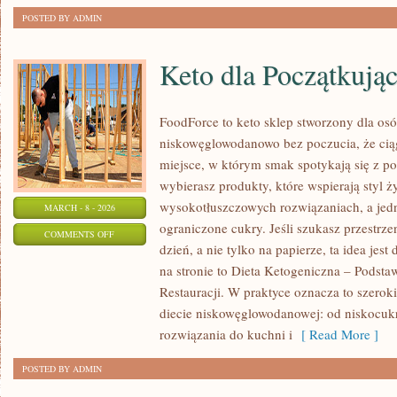
POSTED BY ADMIN
Keto dla Początkują
FoodForce to keto sklep stworzony dla osó
niskowęglowodanowo bez poczucia, że ciąg
miejsce, w którym smak spotykają się z 
wybierasz produkty, które wspierają styl ż
wysokotłuszczowych rozwiązaniach, a jed
MARCH - 8 - 2026
ograniczone cukry. Jeśli szukasz przestrzen
ON
COMMENTS OFF
dzień, a nie tylko na papierze, ta idea jes
KETO
na stronie to Dieta Ketogeniczna – Podsta
DLA
Restauracji. W praktyce oznacza to szerok
POCZĄTKUJĄCYCH
diecie niskowęglowodanowej: od niskocuk
rozwiązania do kuchni i
[ Read More ]
POSTED BY ADMIN