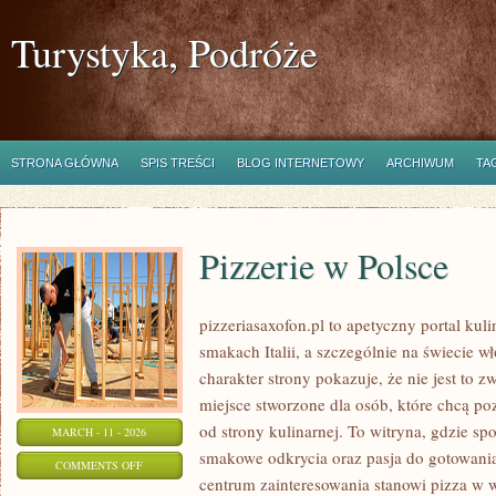
Turystyka, Podróże
STRONA GŁÓWNA
SPIS TREŚCI
BLOG INTERNETOWY
ARCHIWUM
TA
Pizzerie w Polsce
pizzeriasaxofon.pl to apetyczny portal kuli
smakach Italii, a szczególnie na świecie w
charakter strony pokazuje, że nie jest to z
miejsce stworzone dla osób, które chcą p
od strony kulinarnej. To witryna, gdzie spo
MARCH - 11 - 2026
smakowe odkrycia oraz pasja do gotowania
ON
COMMENTS OFF
centrum zainteresowania stanowi pizza w w
PIZZERIE