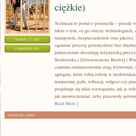
ciężkie)
Techneau to portal o przemyśle – przede w
także o tym, co go otacza: technologiach, z
transporcie, bezpieczeństwie oraz jakości.
MARCH - 8 - 2026
ogarniać procesy przemysłowe bez zbędnej 
ON
COMMENTS OFF
jednocześnie doceniają inżynierską precy
PRZEMYSŁ
Środowiska i Zrównoważony Rozwój i Wie
MOTORYZACYJNY
centrum zainteresowania stoją wytwórnie,
(POJAZDY
agregaty, które robią robotę w środowisk
CIĘŻKIE)
temperatur, pyłu, wibracji, wilgoci czy pr
projektuje się takie rozwiązania, jak je w
jak unowocześniać, żeby pracowały pewnie
Read More ]
POSTED BY ADMIN