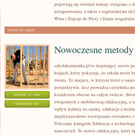
pojawiają się również tematy związane z 
W
przygotowania, a także z regionalnymi sty
POLSCE
Wina i Napoje do Pizzy i Dania wegańskie
POSTED BY ADMIN
Nowoczesne metody 
szkolakamionka.pl to inspirujący serwis 
krajach, który pokazuje, że szkoła może b
świata. To miejsce, w którym treści o nauc
perspektywie, lecz prowadzą czytelnika p
kształcenia obecne na całym świecie. Stro
MARCH - 11 - 2026
związanych z mobilnością edukacyjną, a ta
ON
COMMENTS OFF
wpływ kultury na naukę, edukacja a techn
NOWOCZESNE
międzynarodowe rozwiązania oświatowe cz
METODY
Polecamy kategorie Edukacja a technologia 
NAUCZANIA
nauczycieli. To serwis edukacyjny, który 