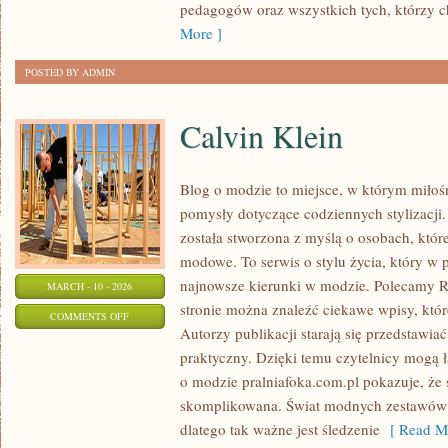
pedagogów oraz wszystkich tych, którzy ch
More ]
POSTED BY ADMIN
Calvin Klein
Blog o modzie to miejsce, w którym miłośn
pomysły dotyczące codziennych stylizacji.
została stworzona z myślą o osobach, któ
modowe. To serwis o stylu życia, który w 
najnowsze kierunki w modzie. Polecamy R
MARCH - 10 - 2026
stronie można znaleźć ciekawe wpisy, które
ON
COMMENTS OFF
Autorzy publikacji starają się przedstawia
CALVIN
praktyczny. Dzięki temu czytelnicy mogą 
KLEIN
o modzie pralniafoka.com.pl pokazuje, że s
skomplikowana. Świat modnych zestawów 
dlatego tak ważne jest śledzenie
[ Read Mo