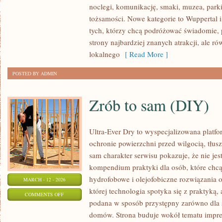
noclegi, komunikację, smaki, muzea, parki
(NÜRNBERG/NUREMBERG)
tożsamości. Nowe kategorie to Wuppertal i
tych, którzy chcą podróżować świadomie,
strony najbardziej znanych atrakcji, ale r
lokalnego
[ Read More ]
POSTED BY ADMIN
Zrób to sam (DIY)
Ultra-Ever Dry to wyspecjalizowana platfor
ochronie powierzchni przed wilgocią, tłus
sam charakter serwisu pokazuje, że nie jest
kompendium praktyki dla osób, które chcą 
hydrofobowe i olejofobiczne rozwiązania o
MARCH - 12 - 2026
której technologia spotyka się z praktyką,
ON
COMMENTS OFF
podana w sposób przystępny zarówno dla spe
ZRÓB
domów. Strona buduje wokół tematu impreg
TO