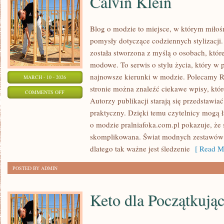
Calvin Klein
Blog o modzie to miejsce, w którym miłośn
pomysły dotyczące codziennych stylizacji.
została stworzona z myślą o osobach, któ
modowe. To serwis o stylu życia, który w 
najnowsze kierunki w modzie. Polecamy R
MARCH - 10 - 2026
stronie można znaleźć ciekawe wpisy, które
ON
COMMENTS OFF
Autorzy publikacji starają się przedstawia
CALVIN
praktyczny. Dzięki temu czytelnicy mogą 
KLEIN
o modzie pralniafoka.com.pl pokazuje, że s
skomplikowana. Świat modnych zestawów 
dlatego tak ważne jest śledzenie
[ Read Mo
POSTED BY ADMIN
Keto dla Początkują