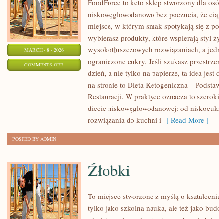
FoodForce to keto sklep stworzony dla osó
niskowęglowodanowo bez poczucia, że ciąg
miejsce, w którym smak spotykają się z 
wybierasz produkty, które wspierają styl ż
wysokotłuszczowych rozwiązaniach, a jed
MARCH - 8 - 2026
ograniczone cukry. Jeśli szukasz przestrzen
ON
COMMENTS OFF
dzień, a nie tylko na papierze, ta idea jes
KETO
na stronie to Dieta Ketogeniczna – Podsta
DLA
Restauracji. W praktyce oznacza to szerok
POCZĄTKUJĄCYCH
diecie niskowęglowodanowej: od niskocuk
rozwiązania do kuchni i
[ Read More ]
POSTED BY ADMIN
Źłobki
To miejsce stworzone z myślą o kształceni
tylko jako szkolna nauka, ale też jako bu