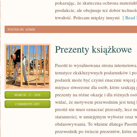
pokazując, że skuteczna ochrona materiał
SAM
produkcie, ale obejmuje też dobór technolo
(DIY)
trwałość. Polecam między innymi
[ Read 
POSTED BY ADMIN
Prezenty książkowe
Pasotti to wyrafinowana strona internetowa
tematyce ekskluzywnych podarunków i po
podarek może być czymś znacznie więcej 
miejsce stworzone dla osób, które szukaj
prezenty na różne okazje i dla różnych os
MARCH - 11 - 2026
widać, że motywem przewodnim jest tutaj k
ON
COMMENTS OFF
prestiż nie musi oznaczać przesady, lecz 
PREZENTY
staranności, w umiejętnym wyborze oraz
KSIĄŻKOWE
obdarowywania. To właśnie dlatego Pasott
przewodnik po świecie prezentów, które m