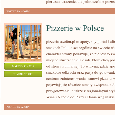
pierwsze wrażenie, ale jednocześnie pozo
POSTED BY ADMIN
Pizzerie w Polsce
pizzeriasaxofon.pl to apetyczny portal kuli
smakach Italii, a szczególnie na świecie w
charakter strony pokazuje, że nie jest to z
miejsce stworzone dla osób, które chcą p
od strony kulinarnej. To witryna, gdzie spo
MARCH - 11 - 2026
smakowe odkrycia oraz pasja do gotowania
ON
COMMENTS OFF
centrum zainteresowania stanowi pizza w w
PIZZERIE
pojawiają się również tematy związane z 
W
przygotowania, a także z regionalnymi sty
POLSCE
Wina i Napoje do Pizzy i Dania wegańskie
POSTED BY ADMIN