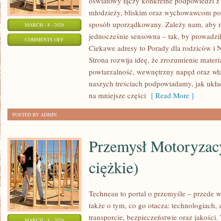
oświatowy łączy konkretne podpowiedzi z 
młodzieży, bliskim oraz wychowawcom por
sposób uporządkowany. Zależy nam, aby na
MARCH - 8 - 2026
jednocześnie sensowna – tak, by prowadził
ON
COMMENTS OFF
Ciekawe adresy to Porady dla rodziców i 
ŹŁOBKI
Strona rozwija ideę, że zrozumienie materi
powtarzalność, wewnętrzny napęd oraz wła
naszych treściach podpowiadamy, jak układ
na mniejsze części
[ Read More ]
POSTED BY ADMIN
Przemysł Motoryzac
ciężkie)
Techneau to portal o przemyśle – przede w
także o tym, co go otacza: technologiach, z
transporcie, bezpieczeństwie oraz jakości.
MARCH - 8 - 2026