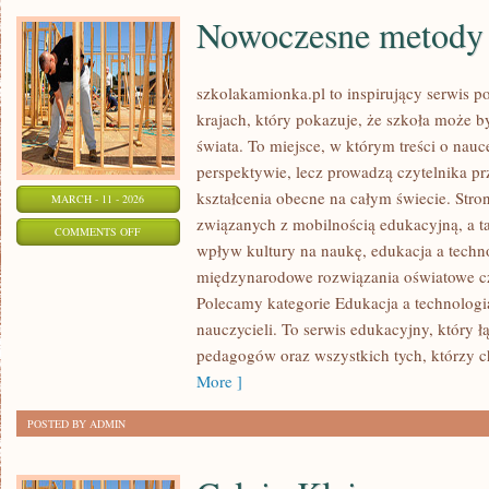
Nowoczesne metody 
szkolakamionka.pl to inspirujący serwis 
krajach, który pokazuje, że szkoła może b
świata. To miejsce, w którym treści o nauc
perspektywie, lecz prowadzą czytelnika p
kształcenia obecne na całym świecie. Stro
MARCH - 11 - 2026
związanych z mobilnością edukacyjną, a ta
ON
COMMENTS OFF
wpływ kultury na naukę, edukacja a techn
NOWOCZESNE
międzynarodowe rozwiązania oświatowe cz
METODY
Polecamy kategorie Edukacja a technologia 
NAUCZANIA
nauczycieli. To serwis edukacyjny, który 
pedagogów oraz wszystkich tych, którzy ch
More ]
POSTED BY ADMIN