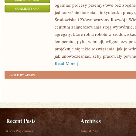
ogarniać procesy przemysłowe bez zbędnej 
ON
COMMENTS OFF
jednocześnie doceniają inżynierską precy
PRZEMYSŁ
Środowiska i Zrównoważony Rozwój i Wie
MOTORYZACYJNY
centrum zainteresowania stoją wytwórnie,
(POJAZDY
agregaty, które robią robotę w środowisk
CIĘŻKIE)
temperatur, pyłu, wibracji, wilgoci czy pr
projektuje się takie rozwiązania, jak je w
jak unowocześniać, żeby pracowały pewnie
Read More ]
POSTED BY ADMIN
Recent Posts
Archives
Korea Południowa
August 2026