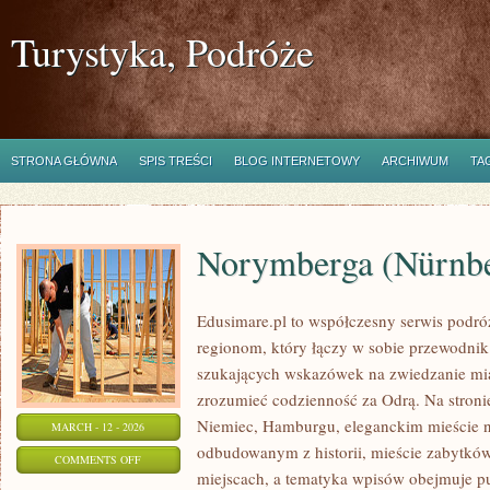
Turystyka, Podróże
STRONA GŁÓWNA
SPIS TREŚCI
BLOG INTERNETOWY
ARCHIWUM
TA
Norymberga (Nürnb
Edusimare.pl to współczesny serwis podr
regionom, który łączy w sobie przewodnik
szukających wskazówek na zwiedzanie mias
zrozumieć codzienność za Odrą. Na stronie 
Niemiec, Hamburgu, eleganckim mieście 
MARCH - 12 - 2026
odbudowanym z historii, mieście zabytkó
ON
COMMENTS OFF
miejscach, a tematyka wpisów obejmuje p
NORYMBERGA