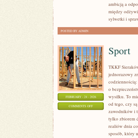
ambicją a odp
I
między odżywi
REDUKCJA
sylwetki i spra
POSTED BY ADMIN
Sport
TKKF Sieraków t
jednorazowy zry
codziennością:
o bezpieczeńst
wysiłku. To mie
FEBRUARY - 24 - 2026
od tego, czy są
ON
COMMENTS OFF
zawodników i tr
SPORT
tylko zbiorem 
realiów dnia 
sposób, który 