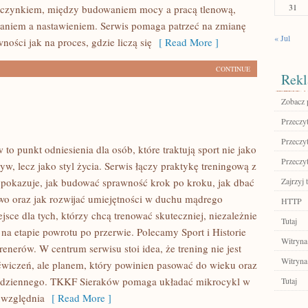
31
oczynkiem, między budowaniem mocy a pracą tlenową,
aniem a nastawieniem. Serwis pomaga patrzeć na zmianę
« Jul
wności jak na proces, gdzie liczą się
[ Read More ]
CONTINUE
Rekl
Zobacz 
Przeczyt
Przeczyt
o punkt odniesienia dla osób, które traktują sport nie jako
Przeczyt
w, lecz jako styl życia. Serwis łączy praktykę treningową z
 pokazuje, jak budować sprawność krok po kroku, jak dbać
Zajrzyj t
wo oraz jak rozwijać umiejętności w duchu mądrego
HTTP
jsce dla tych, którzy chcą trenować skuteczniej, niezależnie
Tutaj
 na etapie powrotu po przerwie. Polecamy Sport i Historie
Witryna
enerów. W centrum serwisu stoi idea, że trening nie jest
Witryna
ćwiczeń, ale planem, który powinien pasować do wieku oraz
codziennego. TKKF Sieraków pomaga układać mikrocykl w
Tutaj
uwzględnia
[ Read More ]