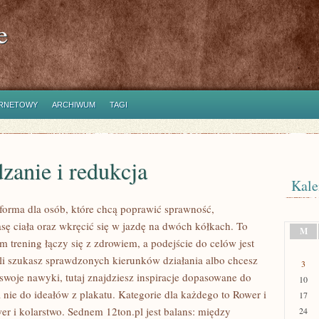
e
ERNETOWY
ARCHIWUM
TAGI
zanie i redukcja
Kale
atforma dla osób, które chcą poprawić sprawność,
ę ciała oraz wkręcić się w jazdę na dwóch kółkach. To
M
m trening łączy się z zdrowiem, a podejście do celów jest
śli szukasz sprawdzonych kierunków działania albo chcesz
3
woje nawyki, tutaj znajdziesz inspiracje dopasowane do
10
 nie do ideałów z plakatu. Kategorie dla każdego to Rower i
17
er i kolarstwo. Sednem 12ton.pl jest balans: między
24