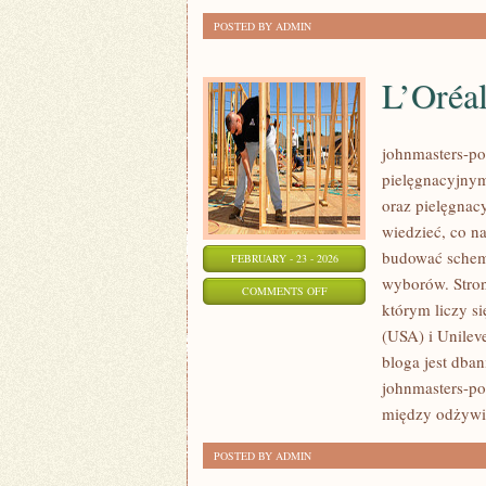
POSTED BY ADMIN
L’Oréal
johnmasters-pol
pielęgnacyjnym
oraz pielęgnacy
wiedzieć, co na
budować schema
FEBRUARY - 23 - 2026
wyborów. Stron
ON
COMMENTS OFF
którym liczy s
L’ORÉAL
(USA) i Unilev
GROUP
bloga jest dban
(FRANCJA)
johnmasters-po
między odżywia
POSTED BY ADMIN