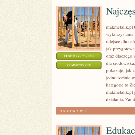
Najczęs
makmetalik.pl 
wykorzystania 
miejsce dla osó
jak przygotowa
oraz dlaczego
FEBRUARY - 23 - 2026
dla środowiska,
ON
COMMENTS OFF
pokazuje, jak 
NAJCZĘSTSZE
jednocześnie w
BŁĘDY
kategorie to Zi
makmetalik.pl j
działania. Zami
POSTED BY ADMIN
Edukac