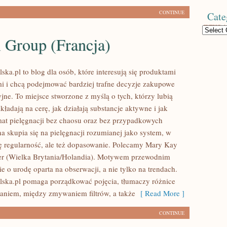
CONTINUE
Cate
Categories
 Group (Francja)
ska.pl to blog dla osób, które interesują się produktami
i i chcą podejmować bardziej trafne decyzje zakupowe
jne. To miejsce stworzone z myślą o tych, którzy lubią
kładają na cerę, jak działają substancje aktywne i jak
t pielęgnacji bez chaosu oraz bez przypadkowych
a skupia się na pielęgnacji rozumianej jako system, w
ię regularność, ale też dopasowanie. Polecamy Mary Kay
er (Wielka Brytania/Holandia). Motywem przewodnim
ie o urodę oparta na obserwacji, a nie tylko na trendach.
lska.pl pomaga porządkować pojęcia, tłumaczy różnice
niem, między zmywaniem filtrów, a także
[ Read More ]
CONTINUE