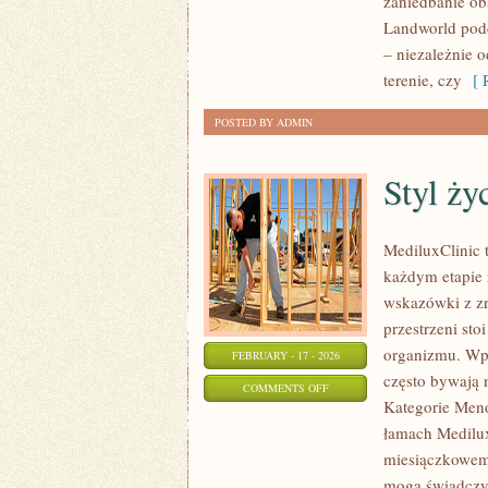
zaniedbanie ob
SAMOCHODU
Landworld podc
PREMIUM
– niezależnie o
terenie, czy
[ R
POSTED BY ADMIN
Styl ży
MediluxClinic 
każdym etapie ż
wskazówki z z
przestrzeni st
organizmu. Wpis
FEBRUARY - 17 - 2026
często bywają 
ON
COMMENTS OFF
Kategorie Meno
STYL
łamach Medilux
ŻYCIA
miesiączkowemu
A
mogą świadczyć