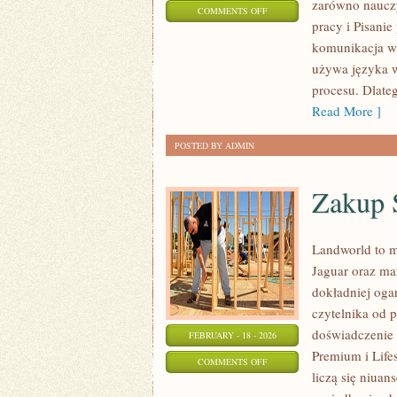
zarówno nauczy
ON
COMMENTS OFF
pracy i Pisanie
PISANIE
komunikacja w 
PO
używa języka w 
ANGIELSKU
procesu. Dlate
Read More ]
POSTED BY ADMIN
Zakup 
Landworld to m
Jaguar oraz mar
dokładniej oga
czytelnika od 
doświadczenie 
FEBRUARY - 18 - 2026
Premium i Life
ON
COMMENTS OFF
liczą się niuan
ZAKUP