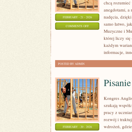
chcą rozumieć 
anegdotami, a 
nadęcia, dzięki
FEBRUARY - 21 - 2026
samo łatwo, ja
ON
COMMENTS OFF
Muzyczne i Muz
PLAYLISTY
której liczy si
I
każdym warianc
POLECAJKI
informacje, in
POSTED BY ADMIN
Pisanie
Kongres Anglis
szukają współc
pracy z uczniam
rozwój i traktu
wdrożeń, gdzie
FEBRUARY - 20 - 2026