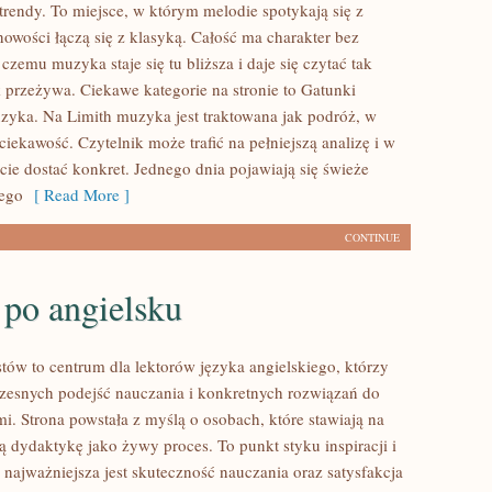
trendy. To miejsce, w którym melodie spotykają się z
nowości łączą się z klasyką. Całość ma charakter bez
 czemu muzyka staje się tu bliższa i daje się czytać tak
k przeżywa. Ciekawe kategorie na stronie to Gatunki
yka. Na Limith muzyka jest traktowana jak podróż, w
ę ciekawość. Czytelnik może trafić na pełniejszą analizę i w
ie dostać konkret. Jednego dnia pojawiają się świeże
nego
[ Read More ]
CONTINUE
 po angielsku
tów to centrum dla lektorów języka angielskiego, którzy
zesnych podejść nauczania i konkretnych rozwiązań do
i. Strona powstała z myślą o osobach, które stawiają na
ją dydaktykę jako żywy proces. To punkt styku inspiracji i
 najważniejsza jest skuteczność nauczania oraz satysfakcja