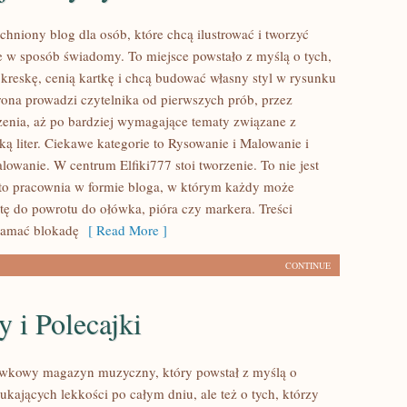
tchniony blog dla osób, które chcą ilustrować i tworzyć
 w sposób świadomy. To miejsce powstało z myślą o tych,
 kreskę, cenią kartkę i chcą budować własny styl w rysunku
trona prowadzi czytelnika od pierwszych prób, przez
zenia, aż po bardziej wymagające tematy związane z
ką liter. Ciekawe kategorie to Rysowanie i Malowanie i
owanie. W centrum Elfiki777 stoi tworzenie. To nie jest
– to pracownia w formie bloga, w którym każdy może
tę do powrotu do ołówka, pióra czy markera. Treści
łamać blokadę
[ Read More ]
CONTINUE
y i Polecajki
ywkowy magazyn muzyczny, który powstał z myślą o
ukających lekkości po całym dniu, ale też o tych, którzy