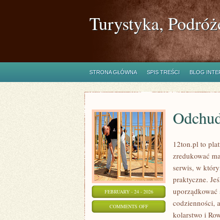
Turystyka, Podróż
STRONA GŁÓWNA
SPIS TREŚCI
BLOG INT
Odchud
12ton.pl to pl
zredukować mas
serwis, w który
praktyczne. Je
uporządkować s
FEBRUARY - 24 - 2026
codzienności, a
ON
COMMENTS OFF
kolarstwo i Row
ODCHUDZANIE