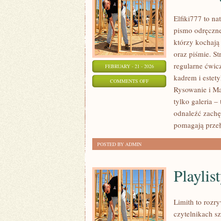
Elfiki777 to na
pismo odręczne
którzy kochają
oraz piśmie. S
regularne ćwic
FEBRUARY - 21 - 2026
kadrem i estety
ON
COMMENTS OFF
Rysowanie i Mal
EDUKACJA
tylko galeria 
ARTYSTYCZNA
odnaleźć zachę
pomagają prze
POSTED BY ADMIN
Playlist
Limith to rozr
czytelnikach sz