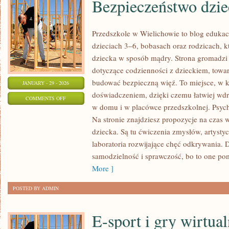
Bezpieczeństwo dzie
Przedszkole w Wielichowie to blog edukac
dzieciach 3–6, bobasach oraz rodzicach, k
dziecka w sposób mądry. Strona gromadzi
dotyczące codzienności z dzieckiem, towarz
budować bezpieczną więź. To miejsce, w k
JANUARY - 29 - 2026
doświadczeniem, dzięki czemu łatwiej wd
ON
COMMENTS OFF
w domu i w placówce przedszkolnej. Psych
BEZPIECZEŃSTWO
Na stronie znajdziesz propozycje na cza
DZIECI
dziecka. Są tu ćwiczenia zmysłów, artystyc
laboratoria rozwijające chęć odkrywania.
samodzielność i sprawczość, bo to one po
More ]
POSTED BY ADMIN
E-sport i gry wirtua