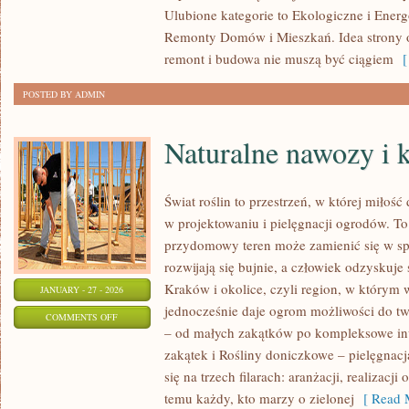
Ulubione kategorie to Ekologiczne i Ene
DOMÓW
Remonty Domów i Mieszkań. Idea strony op
OD
remont i budowa nie muszą być ciągiem
[ 
PODSTAW
POSTED BY ADMIN
Naturalne nawozy i
Świat roślin to przestrzeń, w której miłość
w projektowaniu i pielęgnacji ogrodów. To
przydomowy teren może zamienić się w spó
rozwijają się bujnie, a człowiek odzyskuje 
Kraków i okolice, czyli region, w którym w
JANUARY - 27 - 2026
jednocześnie daje ogrom możliwości do t
ON
COMMENTS OFF
– od małych zakątków po kompleksowe in
NATURALNE
zakątek i Rośliny doniczkowe – pielęgnacj
NAWOZY
się na trzech filarach: aranżacji, realizac
I
temu każdy, kto marzy o zielonej
[ Read M
KOMPOSTOWANIE