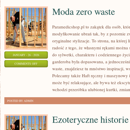
Moda zero waste
Paramedicshop.pl to zakątek dla osób, któ
modyfikowanie ubrań tak, by z pozornie 
oryginalne stylizacje. To strona, na której 
radość z tego, że własnymi rękami można s
do sylwetki, charakteru i codziennego życi
JANUARY - 26 - 2026
garderoba była dopasowana, a jednocześni
ON
COMMENTS OFF
waste, znajdziesz tu mnóstwo inspiracji, 
MODA
Polecamy także Haft ręczny i maszynowy i
ZERO
może być relaksujące, ale bywa też ekscyt
WASTE
wchodzi przeróbka ulubionej kurtki, zmia
POSTED BY ADMIN
Ezoteryczne historie