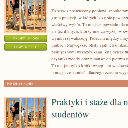
To serwis poświęcony poolowi, snookerowi
grom precyzji, w których liczy się powtarz
właściwy wybór. To miejsce powstało dla os
ale też dla tych, którzy mierzą wyżej: w 
wyniki i rywalizację. Polecam między inny
JANUARY - 29 - 2026
unikać i Największe błędy i jak ich unikać
ON
COMMENTS OFF
praktycznymi wskazówkami. Znajdziesz tu t
E-
czynniki zasady oraz niuanse: od pierwszy
SPORT
To nie jest tylko krótki wstęp – to wielow
I
pomaga zrozumieć, dlaczego czasem wyg
GRY
WIRTUALNE
POSTED BY ADMIN
Praktyki i staże dla n
studentów