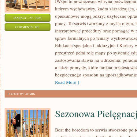
IWspo to nowoczesna witryna poświęcona o
którym wychowawcy, kadra zarządzająca, o
opiekunowie mogą odkryć użyteczne opra
JANUARY - 29 - 2026
pracy. To serwis tworzony z myślą o tym, 
ON
COMMENTS OFF
interpretować procedury oraz pomagać w 
PRAKTYKI
spraw formalnych po tematy wychowawcze.
I
Edukacja specjalna i inkluzyjna i Kariery 
STAŻE
przestrzeń pełni rolę mapy po systemie edu
DLA
zastosowania stawia na wdrożenia: poradn
NAUCZYCIELI
a także pomysły, które można przetestować 
I
bezpiecznego sposobu na uporządkowanie 
STUDENTÓW
Read More ]
POSTED BY ADMIN
Sezonowa Pielęgnac
Beat the boredom to serwis stworzone po t