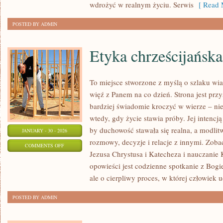
wdrożyć w realnym życiu. Serwis
[ Read 
POSTED BY ADMIN
Etyka chrześcijańska
To miejsce stworzone z myślą o szlaku wi
więź z Panem na co dzień. Strona jest przy
bardziej świadomie kroczyć w wierze – nie 
wtedy, gdy życie stawia próby. Jej intencją
by duchowość stawała się realna, a modlitw
JANUARY - 30 - 2026
rozmowy, decyzje i relacje z innymi. Zobac
ON
COMMENTS OFF
Jezusa Chrystusa i Katecheza i nauczanie 
ETYKA
opowieści jest codzienne spotkanie z Bogi
CHRZEŚCIJAŃSKA
ale o cierpliwy proces, w której człowiek u
POSTED BY ADMIN