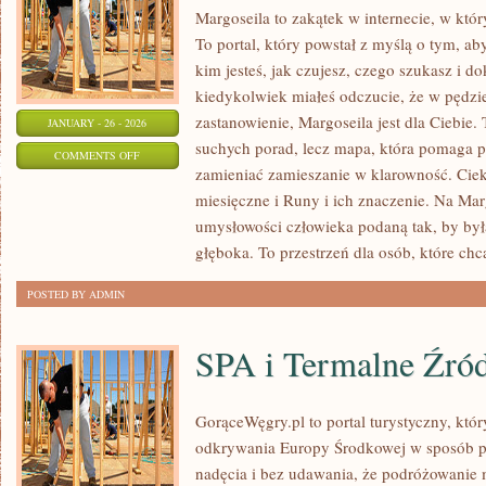
Margoseila to zakątek w internecie, w któ
To portal, który powstał z myślą o tym, ab
kim jesteś, jak czujesz, czego szukasz i d
kiedykolwiek miałeś odczucie, że w pędzi
zastanowienie, Margoseila jest dla Ciebie. 
JANUARY - 26 - 2026
suchych porad, lecz mapa, która pomaga 
ON
COMMENTS OFF
zamieniać zamieszanie w klarowność. Cie
EZOTERYCZNE
miesięczne i Runy i ich znaczenie. Na Mar
HISTORIE
umysłowości człowieka podaną tak, by była
I
głęboka. To przestrzeń dla osób, które chc
LEGENDY
POSTED BY ADMIN
SPA i Termalne Źród
GorąceWęgry.pl to portal turystyczny, któr
odkrywania Europy Środkowej w sposób p
nadęcia i bez udawania, że podróżowanie 