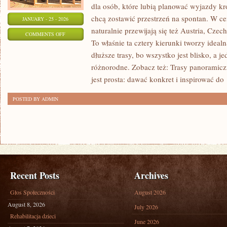
dla osób, które lubią planować wyjazdy kr
chcą zostawić przestrzeń na spontan. W c
JANUARY - 25 - 2026
naturalnie przewijają się też Austria, Czechy
ON
COMMENTS OFF
To właśnie ta cztery kierunki tworzy idea
SPA
dłuższe trasy, bo wszystko jest blisko, a 
I
różnorodne. Zobacz też: Trasy panoramiczn
TERMALNE
jest prosta: dawać konkret i inspirować do
ŹRÓDŁA
POSTED BY ADMIN
Recent Posts
Archives
Głos Społeczności
August 2026
August 8, 2026
July 2026
Rehabilitacja dzieci
June 2026