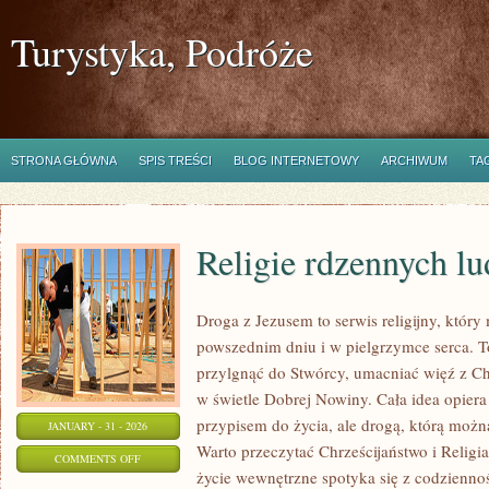
Turystyka, Podróże
STRONA GŁÓWNA
SPIS TREŚCI
BLOG INTERNETOWY
ARCHIWUM
TA
Religie rdzennych l
Droga z Jezusem to serwis religijny, któ
powszednim dniu i w pielgrzymce serca. To
przylgnąć do Stwórcy, umacniać więź z C
w świetle Dobrej Nowiny. Cała idea opiera s
przypisem do życia, ale drogą, którą możn
JANUARY - 31 - 2026
Warto przeczytać Chrześcijaństwo i Religi
ON
COMMENTS OFF
życie wewnętrzne spotyka się z codziennoś
RELIGIE