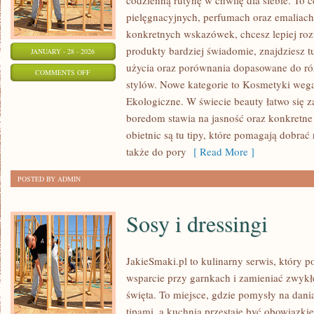
codzienną rutynę w chwilę dla siebie. To c
pielęgnacyjnych, perfumach oraz emaliach
konkretnych wskazówek, chcesz lepiej roz
produkty bardziej świadomie, znajdziesz t
JANUARY - 28 - 2026
użycia oraz porównania dopasowane do ró
ON
COMMENTS OFF
stylów. Nowe kategorie to Kosmetyki wega
SEZONOWA
Ekologiczne. W świecie beauty łatwo się z
PIELĘGNACJA
boredom stawia na jasność oraz konkretne
SKÓRY
obietnic są tu tipy, które pomagają dobrać
także do pory
[ Read More ]
POSTED BY ADMIN
Sosy i dressingi
JakieSmaki.pl to kulinarny serwis, który p
wsparcie przy garnkach i zamieniać zwyk
święta. To miejsce, gdzie pomysły na dani
tipami, a kuchnia przestaje być obowiązkiem