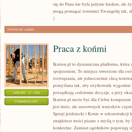
się do Pana nie była jedynie hasłem, ale 
RDZENNYCH
mogą pomagać rozumieć Ewangelię tak, a
LUDÓW
]
POSTED BY ADMIN
Praca z końmi
Ikarion.pl to dynamiczna platforma, która
spojrzeniem. To miejsce stworzone dla osó
rozwiązania, ale jednocześnie chcą testow
pomyślana tak, aby użytkownik wygodnie do
porządkują codzienne decyzje, a przy okaz
JANUARY - 31 - 2026
Ikarion.pl może być dla Ciebie kompasem 
ON
COMMENTS OFF
jest dużo, ale sensownych wniosków często
PRACA
Sprzęt jeździecki i Konie w rekonstrukcji h
Z
znajdziesz treści pisane z myślą o tym, by
KOŃMI
konkretne. Zamiast ogólników pojawiają si