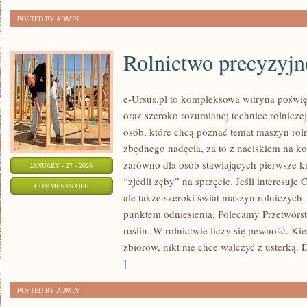
POSTED BY ADMIN
Rolnictwo precyzyjn
e-Ursus.pl to kompleksowa witryna poś
oraz szeroko rozumianej technice rolniczej
osób, które chcą poznać temat maszyn rol
zbędnego nadęcia, za to z naciskiem na ko
zarówno dla osób stawiających pierwsze kro
JANUARY - 27 - 2026
“zjedli zęby” na sprzęcie. Jeśli interesuje
ON
COMMENTS OFF
ale także szeroki świat maszyn rolniczych
ROLNICTWO
punktem odniesienia. Polecamy Przetwórst
PRECYZYJNE
roślin. W rolnictwie liczy się pewność. Ki
zbiorów, nikt nie chce walczyć z usterką. 
]
POSTED BY ADMIN