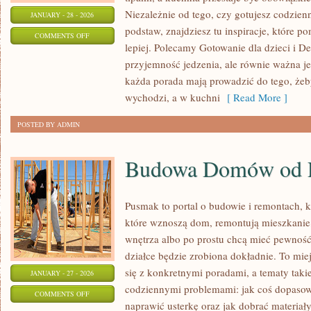
Niezależnie od tego, czy gotujesz codzienn
JANUARY - 28 - 2026
podstaw, znajdziesz tu inspiracje, które p
ON
COMMENTS OFF
lepiej. Polecamy Gotowanie dla dzieci i De
SOSY
przyjemność jedzenia, ale równie ważna je
I
każda porada mają prowadzić do tego, żeby
DRESSINGI
wychodzi, a w kuchni
[ Read More ]
POSTED BY ADMIN
Budowa Domów od 
Pusmak to portal o budowie i remontach, k
które wznoszą dom, remontują mieszkanie,
wnętrza albo po prostu chcą mieć pewnoś
działce będzie zrobiona dokładnie. To mie
się z konkretnymi poradami, a tematy takie
JANUARY - 27 - 2026
codziennymi problemami: jak coś dopasowa
ON
COMMENTS OFF
naprawić usterkę oraz jak dobrać materiał
BUDOWA