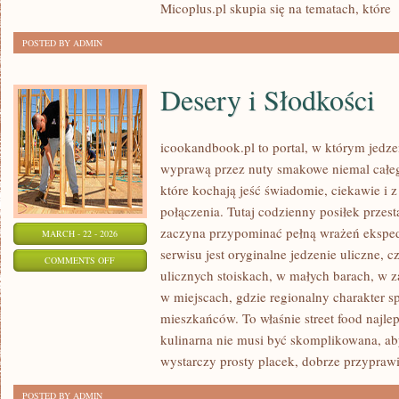
Micoplus.pl skupia się na tematach, które
[
POSTED BY ADMIN
Desery i Słodkości
icookandbook.pl to portal, w którym jedzeni
wyprawą przez nuty smakowe niemal całego
które kochają jeść świadomie, ciekawie i z
połączenia. Tutaj codzienny posiłek przes
zaczyna przypominać pełną wrażeń eksp
MARCH - 22 - 2026
serwisu jest oryginalne jedzenie uliczne, cz
ON
COMMENTS OFF
ulicznych stoiskach, w małych barach, w z
DESERY
w miejscach, gdzie regionalny charakter 
I
mieszkańców. To właśnie street food najlep
SŁODKOŚCI
kulinarna nie musi być skomplikowana, a
wystarczy prosty placek, dobrze przypraw
POSTED BY ADMIN