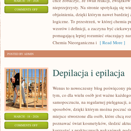
chce zobaczyć, że świat reakcji, związków
MARCH - 19 - 2026
nieprzejrzysty. Na stronie spotykają się w
ON
COMMENTS OFF
objaśnienia, dzięki którym nawet bardziej 
HISTORIA
logiczne. To przestrzeń, w której chemia 
CHEMII
wzorów i definicji, a zaczyna być ciekaw
pomagającą lepiej rozumieć otaczający nas 
Chemia Nieorganiczna i
[ Read More ]
POSTED BY ADMIN
Depilacja i epilacja
Wenus to nowoczesny blog poświęcony piel
tym, co dla wielu osób jest ważne każdeg
samopoczuciu, na regularnej pielęgnacji, 
sposobów, dzięki którym można poczuć się 
miejsce stworzone dla osób, które chcą roz
MARCH - 18 - 2026
poznawać świat kosmetyków, śledzić aktual
ON
COMMENTS OFF
korzystać z praktycznych wskazówek pod