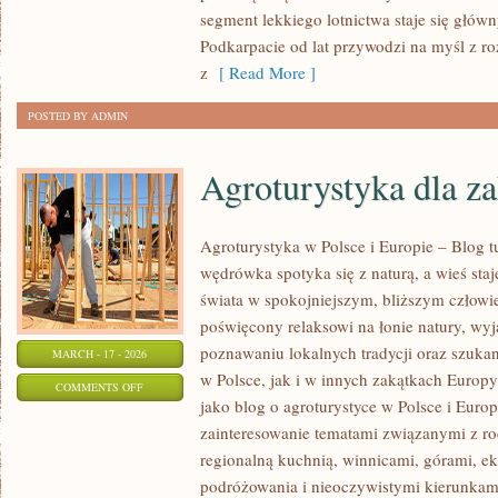
LOTY
segment lekkiego lotnictwa staje się głó
SUBORBITALNE
Podkarpacie od lat przywodzi na myśl z r
z
[ Read More ]
POSTED BY ADMIN
Agroturystyka dla z
Agroturystyka w Polsce i Europie – Blog t
wędrówka spotyka się z naturą, a wieś staj
świata w spokojniejszym, bliższym człowi
poświęcony relaksowi na łonie natury, wy
poznawaniu lokalnych tradycji oraz szuk
MARCH - 17 - 2026
w Polsce, jak i w innych zakątkach Europy
ON
COMMENTS OFF
jako blog o agroturystyce w Polsce i Europ
AGROTURYSTYKA
zainteresowanie tematami związanymi z 
DLA
regionalną kuchnią, winnicami, górami, e
ZAKOCHANYCH
podróżowania i nieoczywistymi kierunkam