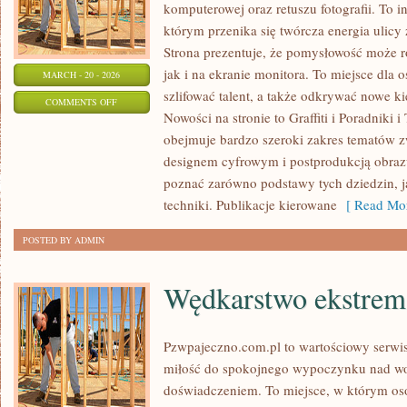
komputerowej oraz retuszu fotografii. To 
którym przenika się twórcza energia ulicy
Strona prezentuje, że pomysłowość może r
jak i na ekranie monitora. To miejsce dla 
MARCH - 20 - 2026
szlifować talent, a także odkrywać nowe ki
ON
COMMENTS OFF
Nowości na stronie to Graffiti i Poradniki i
INSPIRACJE
obejmuje bardzo szeroki zakres tematów z
I
designem cyfrowym i postprodukcją obraz
STYLE
poznać zarówno podstawy tych dziedzin, j
ARTYSTYCZNE
techniki. Publikacje kierowane
[ Read Mor
POSTED BY ADMIN
Wędkarstwo ekstrem
Pzwpajeczno.com.pl to wartościowy serwis
miłość do spokojnego wypoczynku nad w
doświadczeniem. To miejsce, w którym oso