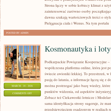
DEPILACJA
Strona łączy w sobie kobiecy klimat z uży
I
zainteresować zarówno osoby początkujące,
EPILACJA
dawna szukają wartościowych treści o stylu
Pielęgnacja ciała i Wenus. Na tym portalu
[
POSTED BY ADMIN
Kosmonautyka i loty
Podkarpackie Powiązanie Kooperacyjne – L
współczesna platforma online, która jest 
świecie awioniki lekkiej. To przestrzeń, w
pasją do latania, a informacje łączą się z 
można postrzegać jako bazę wiedzy, które 
MARCH - 18 - 2026
punktów widzenia, od aspektów inżynieryj
ON
COMMENTS OFF
Zobacz też Ciekawostki lotnicze i Modelars
KOSMONAUTYKA
sama identyfikacja strony sugeruje, że ma
I
przedsięwzięciem osadzonym w realiach re