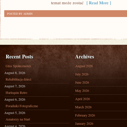
temat może zostać
[ Read More ]
POSTED BY ADMIN
Recent Posts
Archives
Głos Społeczności
August 2026
August 8, 2026
July 2026
Rehabilitacja dzieci
June 2026
August 7, 2026
May 2026
Harlequin Retro
April 2026
August 6, 2026
Poradniki Fotograficzne
March 2026
August 5, 2026
February 2026
Amatorzy na Start
January 2026
August 4, 2026