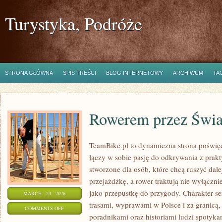
Turystyka, Podróże
STRONA GŁÓWNA
SPIS TREŚCI
BLOG INTERNETOWY
ARCHIWUM
TA
Rowerem przez Świa
TeamBike.pl to dynamiczna strona poświę
łączy w sobie pasję do odkrywania z prak
stworzone dla osób, które chcą ruszyć dale
przejażdżkę, a rower traktują nie wyłączni
jako przepustkę do przygody. Charakter s
MARCH - 24 - 2026
trasami, wyprawami w Polsce i za granicą,
ON
COMMENTS OFF
poradnikami oraz historiami ludzi spotyka
ROWEREM