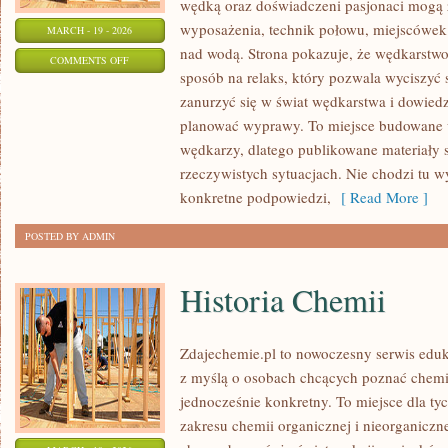
wędką oraz doświadczeni pasjonaci mogą 
wyposażenia, technik połowu, miejscówek
MARCH - 19 - 2026
nad wodą. Strona pokazuje, że wędkarstwo 
ON
COMMENTS OFF
sposób na relaks, który pozwala wyciszyć 
WĘDKARSTWO
zanurzyć się w świat wędkarstwa i dowiedzi
EKSTREMALNE
planować wyprawy. To miejsce budowane 
wędkarzy, dlatego publikowane materiały 
rzeczywistych sytuacjach. Nie chodzi tu wy
konkretne podpowiedzi,
[ Read More ]
POSTED BY ADMIN
Historia Chemii
Zdajechemie.pl to nowoczesny serwis eduk
z myślą o osobach chcących poznać chemi
jednocześnie konkretny. To miejsce dla tyc
zakresu chemii organicznej i nieorganiczne