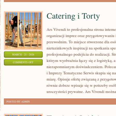
Catering i Torty
Ars Vivendi to profesjonalna strona intern
organizacji imprez oraz przygotowywani
przewodnim. To miejsce stworzone dla osób,
nietuzinkowych inspiracji na spotkania spe
profesjonalnego podejścia do realizacji. S
MARCH - 21 - 2026
którym wyobraźnia łączy się z logistyką, a
ON
COMMENTS OFF
niezapomnianym doświadczeniem. Poleca
CATERING
i Imprezy Tematyczne Serwis skupia się n
I
miarę. Opisuje ofertę związaną z przygoto
TORTY
równie dobrze wpisuje się w potrzeby os
uroczystości prywatne. Ars Vivendi możn
POSTED BY ADMIN