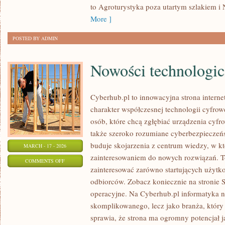
to Agroturystyka poza utartym szlakiem i 
More ]
POSTED BY ADMIN
Nowości technologi
Cyberhub.pl to innowacyjna strona interne
charakter współczesnej technologii cyfrow
osób, które chcą zgłębiać urządzenia cyfr
także szeroko rozumiane cyberbezpieczeń
buduje skojarzenia z centrum wiedzy, w kt
MARCH - 17 - 2026
zainteresowaniem do nowych rozwiązań. To
ON
COMMENTS OFF
zainteresować zarówno startujących użytk
NOWOŚCI
odbiorców. Zobacz koniecznie na stronie 
TECHNOLOGICZNE
operacyjne. Na Cyberhub.pl informatyka ni
skomplikowanego, lecz jako branża, który
sprawia, że strona ma ogromny potencjał 